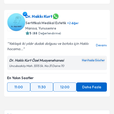
Dr. Hakkı Kurt
Sertifikalı Medikal Estetik
+
2
diğer
Manisa
, Yunusemre
5
(
88
Değerlendirme)
Yaklaşık iki yıldır dudak dolgusu ve botoks için Hakkı
Devamı
hocama...
Dr. Hakkı Kurt Özel Muayenehanesi
Haritada Göster
Uncubozköy Mah. 5515 Sk. No:31 Daire:70
En Yakın Saatler
11:00
11:30
12:00
Daha Fazla