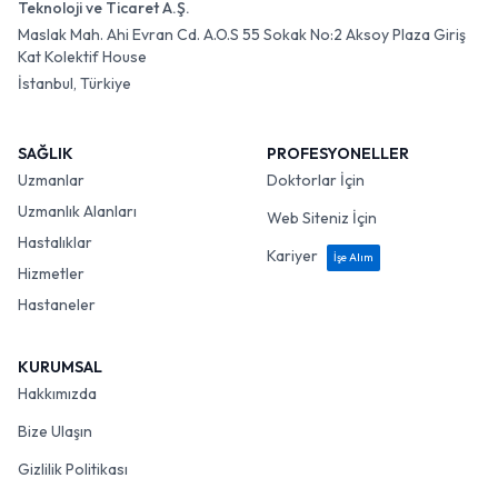
Teknoloji ve Ticaret A.Ş.
Maslak Mah. Ahi Evran Cd. A.O.S 55 Sokak No:2 Aksoy Plaza Giriş
Kat Kolektif House
İstanbul, Türkiye
SAĞLIK
PROFESYONELLER
Uzmanlar
Doktorlar İçin
Uzmanlık Alanları
Web Siteniz İçin
Hastalıklar
Kariyer
İşe Alım
Hizmetler
Hastaneler
KURUMSAL
Hakkımızda
Bize Ulaşın
Gizlilik Politikası