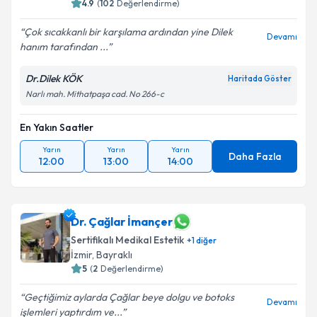
4.9
(
102
Değerlendirme)
Çok sıcakkanlı bir karşılama ardından yine Dilek
Devamı
hanım tarafından ...
Dr.Dilek KÖK
Haritada Göster
Narlı mah. Mithatpaşa cad. No 266-c
En Yakın Saatler
Yarın
Yarın
Yarın
Daha Fazla
12:00
13:00
14:00
Dr. Çağlar İmançer
Sertifikalı Medikal Estetik
+
1
diğer
İzmir
, Bayraklı
5
(
2
Değerlendirme)
Geçtiğimiz aylarda Çağlar beye dolgu ve botoks
Devamı
işlemleri yaptırdım ve...