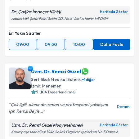
Dr. Çağlar İmançer Kliniği
Haritada Göster
Adalet MH. Şehit Fethi Sekin CD. No:6 Ventus tower k:3 D:34
En Yakın Saatler
09:00
09:30
10:00
Daha Fazla
Uzm. Dr. Remzi Güzel
Sertifikalı Medikal Estetik
+
1
diğer
İzmir
, Menemen
5
(
104
Değerlendirme)
Çok ilgili, alanında uzman ve profesyonel yaklaşımı
Devamı
için Remzi Bey’e...
Uzm. Dr. Remzi Güzel Muayenehanesi
Haritada Göster
Kasımpaşa Mahallesi 1046 Sokak Özgüven İş Merkezi No:5 Daire:6