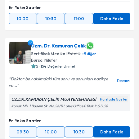
En Yakın Saatler
10:00
10:30
11:00
Daha Fazla
Uzm. Dr. Kamuran Çelik
Sertifikalı Medikal Estetik
+
5
diğer
Bursa
, Nilüfer
5
(
154
Değerlendirme)
Doktor bey aklımdaki tüm soru ve sorunları nazikçe
Devamı
ve...
UZ.DR.KAMURAN ÇELİK MUAYENEHANESİ
Haritada Göster
Konak Mh. 1.Badem Sk. No:26/B Lotus Office B Blok K:5 D:58
En Yakın Saatler
09:30
10:00
10:30
Daha Fazla