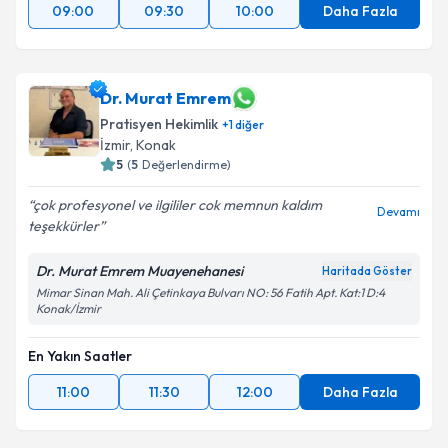
09:00
09:30
10:00
Daha Fazla
Dr. Murat Emrem
Pratisyen Hekimlik
+
1
diğer
İzmir
, Konak
5
(
5
Değerlendirme)
çok profesyonel ve ilgililer cok memnun kaldım
Devamı
teşekkürler
Dr. Murat Emrem Muayenehanesi
Haritada Göster
Mimar Sinan Mah. Ali Çetinkaya Bulvarı NO: 56 Fatih Apt. Kat:1 D:4
Konak/İzmir
En Yakın Saatler
11:00
11:30
12:00
Daha Fazla