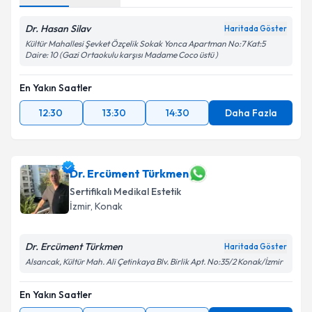
Dr. Hasan Silav
Haritada Göster
Kültür Mahallesi Şevket Özçelik Sokak Yonca Apartman No:7 Kat:5
Daire: 10 (Gazi Ortaokulu karşısı Madame Coco üstü )
En Yakın Saatler
12:30
13:30
14:30
Daha Fazla
Dr. Ercüment Türkmen
Sertifikalı Medikal Estetik
İzmir
, Konak
Dr. Ercüment Türkmen
Haritada Göster
Alsancak, Kültür Mah. Ali Çetinkaya Blv. Birlik Apt. No:35/2 Konak/İzmir
En Yakın Saatler