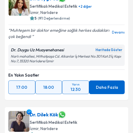
Sertifikalı Medikal Estetik
+
2
diğer
İzmir
, Narlıdere
5
(
91
Değerlendirme)
Muhteşem bir doktor emeğine sağlık herkes dudakları
Devamı
çok beğendi
Dr. Duygu Uz Muayenehanesi
Haritada Göster
Narlı mahallesi, Mithatpaşa Cd. Alkanlar İş Merkezi No:301 Kat:3 İç Kapı
No:7, 35320 Narlıdere/İzmir
En Yakın Saatler
Yarın
17:00
18:00
Daha Fazla
12:30
Dr. Dilek Kök
Sertifikalı Medikal Estetik
İzmir
, Narlıdere