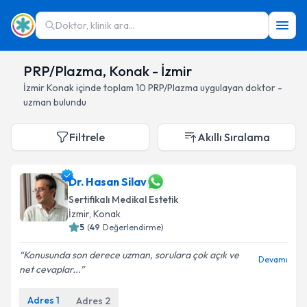
Doktor, klinik ara...
PRP/Plazma, Konak - İzmir
İzmir
Konak
içinde toplam
10
PRP/Plazma
uygulayan doktor -
uzman bulundu
Filtrele
Akıllı Sıralama
Dr. Hasan Silav
Sertifikalı Medikal Estetik
İzmir
, Konak
5
(
49
Değerlendirme)
Konusunda son derece uzman, sorulara çok açık ve
Devamı
net cevaplar...
Adres
1
Adres
2