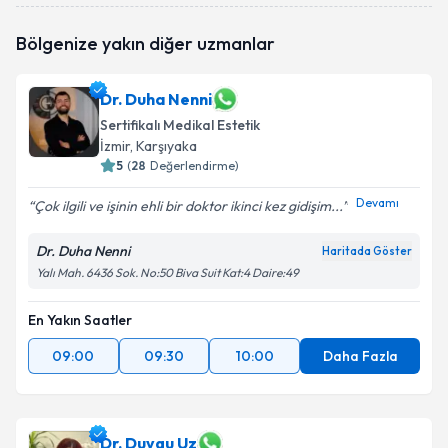
Bölgenize yakın diğer uzmanlar
Dr. Duha Nenni
Sertifikalı Medikal Estetik
İzmir
, Karşıyaka
5
(
28
Değerlendirme)
Devamı
Çok ilgili ve işinin ehli bir doktor ikinci kez gidişim...
Dr. Duha Nenni
Haritada Göster
Yalı Mah. 6436 Sok. No:50 Biva Suit Kat:4 Daire:49
En Yakın Saatler
09:00
09:30
10:00
Daha Fazla
Dr. Duygu Uz