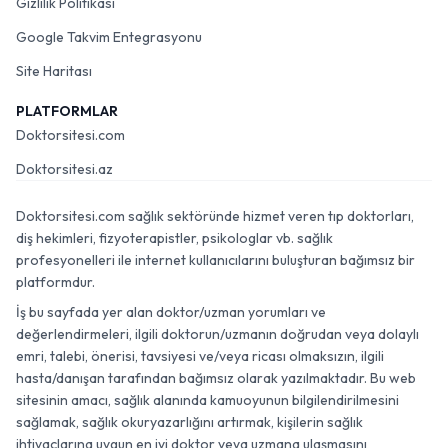
Gizlilik Politikası
Google Takvim Entegrasyonu
Site Haritası
PLATFORMLAR
Doktorsitesi.com
Doktorsitesi.az
Doktorsitesi.com sağlık sektöründe hizmet veren tıp doktorları,
diş hekimleri, fizyoterapistler, psikologlar vb. sağlık
profesyonelleri ile internet kullanıcılarını buluşturan bağımsız bir
platformdur.
İş bu sayfada yer alan doktor/uzman yorumları ve
değerlendirmeleri, ilgili doktorun/uzmanın doğrudan veya dolaylı
emri, talebi, önerisi, tavsiyesi ve/veya ricası olmaksızın, ilgili
hasta/danışan tarafından bağımsız olarak yazılmaktadır. Bu web
sitesinin amacı, sağlık alanında kamuoyunun bilgilendirilmesini
sağlamak, sağlık okuryazarlığını artırmak, kişilerin sağlık
ihtiyaçlarına uygun en iyi doktor veya uzmana ulaşmasını