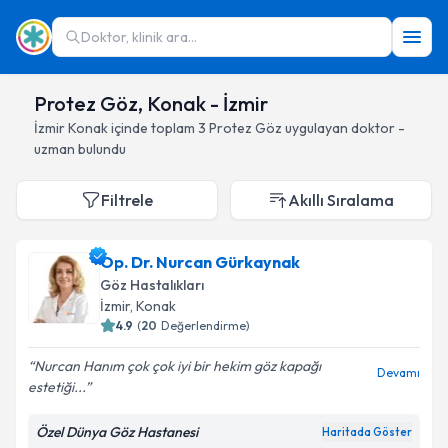
Doktor, klinik ara...
Protez Göz, Konak - İzmir
İzmir
Konak
içinde toplam
3
Protez Göz
uygulayan doktor -
uzman bulundu
Filtrele
Akıllı Sıralama
Op. Dr. Nurcan Gürkaynak
Göz Hastalıkları
İzmir
, Konak
4.9
(
20
Değerlendirme)
Nurcan Hanım çok çok iyi bir hekim göz kapağı
Devamı
estetiği...
Özel Dünya Göz Hastanesi
Haritada Göster