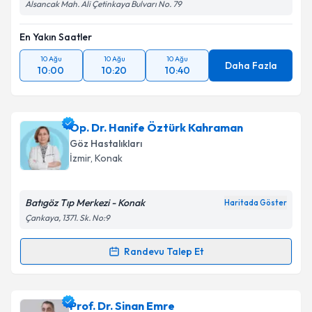
Alsancak Mah. Ali Çetinkaya Bulvarı No. 79
En Yakın Saatler
10 Ağu
10 Ağu
10 Ağu
Daha Fazla
10:00
10:20
10:40
Op. Dr. Hanife Öztürk Kahraman
Göz Hastalıkları
İzmir
, Konak
Batıgöz Tıp Merkezi - Konak
Haritada Göster
Çankaya, 1371. Sk. No:9
Randevu Talep Et
Randevu Takvimi Talebi
Op. Dr. Hanife Öztürk Kahraman
için randevu
Prof. Dr. Sinan Emre