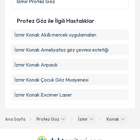
İzmir
Protez Göz
kapsamda işlenmesini kabul ediyorum.
Protez Göz ile İlgili Hastalıklar
Takvim Talebini Gönder
İzmir Konak Akıllı mercek uygulamaları
İzmir Konak Ameliyatsız göz çevresi estetiği
İzmir Konak Arpacık
İzmir Konak Çocuk Göz Muayenesi
İzmir Konak Excimer Laser
Ana Sayfa
Protez Goz
İzmir
Konak