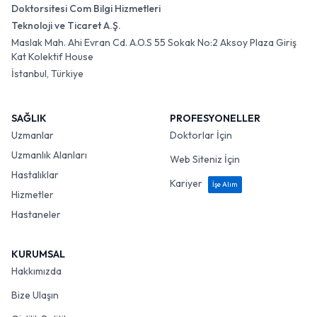
Doktorsitesi Com Bilgi Hizmetleri
Teknoloji ve Ticaret A.Ş.
Maslak Mah. Ahi Evran Cd. A.O.S 55 Sokak No:2 Aksoy Plaza Giriş
Kat Kolektif House
İstanbul, Türkiye
SAĞLIK
PROFESYONELLER
Uzmanlar
Doktorlar İçin
Uzmanlık Alanları
Web Siteniz İçin
Hastalıklar
Kariyer
İşe Alım
Hizmetler
Hastaneler
KURUMSAL
Hakkımızda
Bize Ulaşın