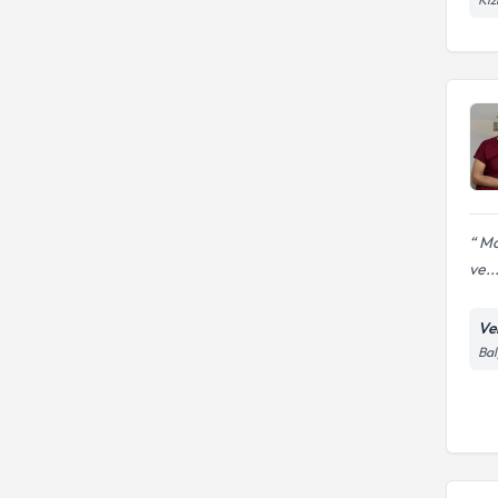
Ma
ve..
Ve
Bal