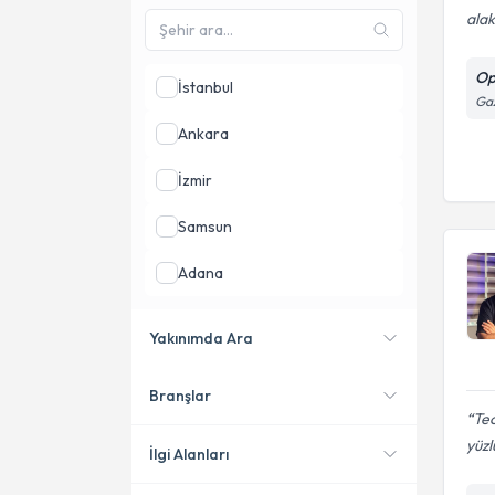
alak
Op
İstanbul
Gaz
Ankara
İzmir
Samsun
Adana
Balıkesir
Yakınımda Ara
Batman
Branşlar
Konumuma yakın uzmanları
Tec
göster
yüzl
İlgi Alanları