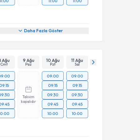
11:00
11:00
11:00
Daha Fazla Göster
8 Ağu
9 Ağu
10 Ağu
11 Ağu
Cmt
Paz
Pzt
Sal
09:00
09:00
09:00
09:15
09:15
09:15
09:30
09:30
09:30
Takvim
kapalıdır
09:45
09:45
09:45
10:00
10:00
10:00