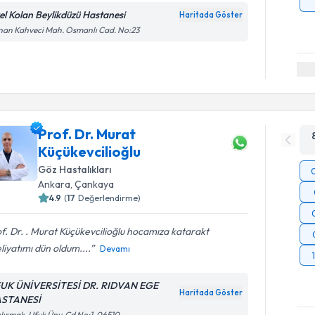
el Kolan Beylikdüzü Hastanesi
Haritada Göster
an Kahveci Mah. Osmanlı Cad. No:23
Prof. Dr. Murat
Küçükevcilioğlu
Göz Hastalıkları
Ankara
,
Çankaya
4.9
(
17
Değerlendirme)
f. Dr. . Murat Küçükevcilioğlu hocamıza katarakt
iyatımı dün oldum....
Devamı
UK ÜNİVERSİTESİ DR. RIDVAN EGE
Haritada Göster
STANESİ
ılırmak, Ufuk Ünv. Cd No:1, 06510