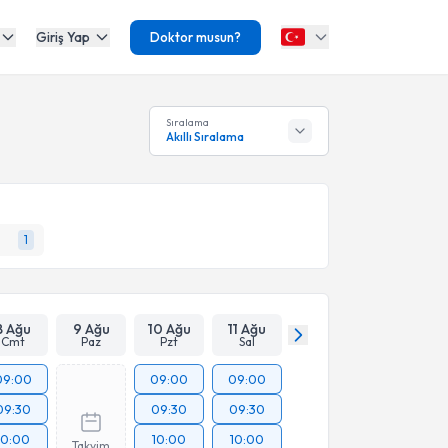
Giriş Yap
Doktor musun?
Sıralama
Akıllı Sıralama
1
8 Ağu
9 Ağu
10 Ağu
11 Ağu
Cmt
Paz
Pzt
Sal
09:00
09:00
09:00
09:30
09:30
09:30
10:00
10:00
10:00
Takvim