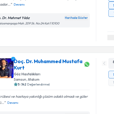
adar...
Devamı
. Dr. Mehmet Yıldız
Haritada Göster
iosmanpaşa Mah. 209 Sk. No:24 Kat:1 10100
Doç. Dr. Muhammed Mustafa
Kurt
Göz Hastalıkları
Samsun
,
Atakum
5
(
142
Değerlendirme)
rübesi ve hastaya yakınlığı çözüm odaklı olmadı ve güler
ü...
Devamı