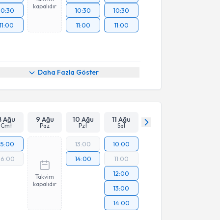
kapalıdır
10:30
10:30
10:30
11:00
11:00
11:00
Daha Fazla Göster
8 Ağu
9 Ağu
10 Ağu
11 Ağu
Cmt
Paz
Pzt
Sal
15:00
13:00
10:00
16:00
14:00
11:00
12:00
Takvim
kapalıdır
13:00
14:00