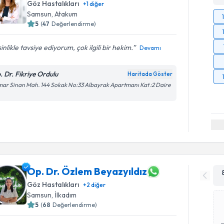
Göz Hastalıkları
+
1
diğer
Samsun
,
Atakum
5
(
47
Değerlendirme)
inlikle tavsiye ediyorum, çok ilgili bir hekim.
Devamı
. Dr. Fikriye Ordulu
Haritada Göster
ar Sinan Mah. 144 Sokak No:33 Albayrak Apartmanı Kat :2 Daire
Op. Dr. Özlem Beyazyıldız
Göz Hastalıkları
+
2
diğer
Samsun
,
İlkadım
5
(
68
Değerlendirme)