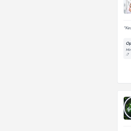
Kes
Op
Mim
:7