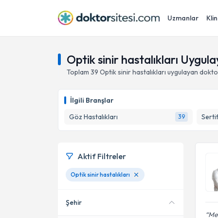
Uzmanlar
Klin
Optik sinir hastalıkları Uygu
Toplam
39
Optik sinir hastalıkları
uygulayan dokto
İlgili Branşlar
Göz Hastalıkları
Serti
39
Aktif Filtreler
Optik sinir hastalıkları
Şehir
Meh