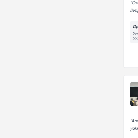
Öz
İlet
Op
Su 
55
Ame
yakl