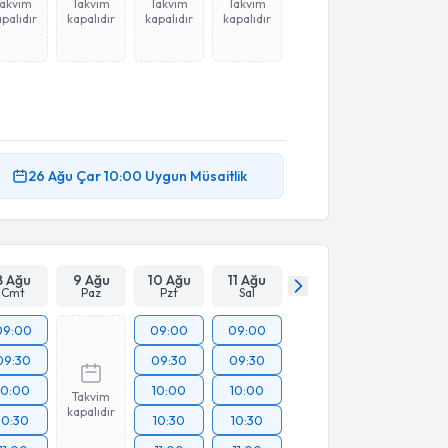
Takvim
Takvim
Takvim
Takvim
palıdır
kapalıdır
kapalıdır
kapalıdır
26 Ağu
Çar
10:00
Uygun Müsaitlik
8 Ağu
9 Ağu
10 Ağu
11 Ağu
Cmt
Paz
Pzt
Sal
09:00
09:00
09:00
09:30
09:30
09:30
10:00
10:00
10:00
Takvim
kapalıdır
10:30
10:30
10:30