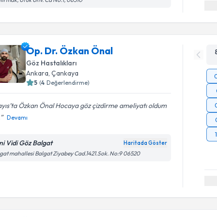
Op. Dr. Özkan Önal
Göz Hastalıkları
Ankara
,
Çankaya
5
(
4
Değerlendirme)
yıs’ta Özkan Önal Hocaya göz çizdirme ameliyatı oldum
.
Devamı
ni Vidi Göz Balgat
Haritada Göster
gat mahallesi Balgat Ziyabey Cad.1421.Sok. No:9 06520