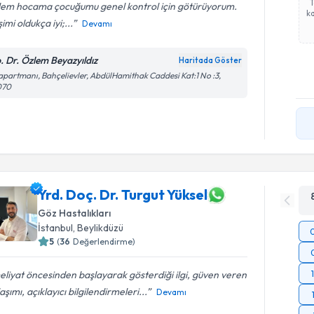
lem hocama çocuğumu genel kontrol için götürüyorum.
ka
işimi oldukça iyi;...
Devamı
. Dr. Özlem Beyazyıldız
Haritada Göster
apartmanı, Bahçelievler, AbdülHamithak Caddesi Kat:1 No :3,
070
Yrd. Doç. Dr. Turgut Yüksel
Göz Hastalıkları
İstanbul
,
Beylikdüzü
5
(
36
Değerlendirme)
liyat öncesinden başlayarak gösterdiği ilgi, güven veren
aşımı, açıklayıcı bilgilendirmeleri...
Devamı