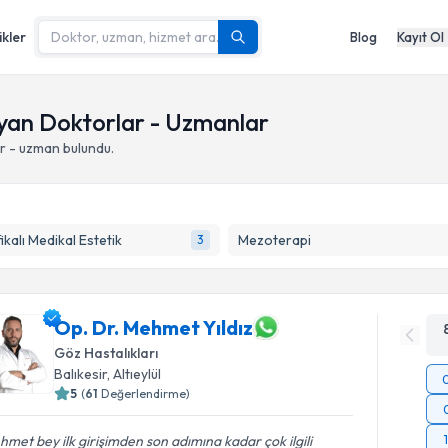
ikler
Blog
Kayıt Ol
layan Doktorlar - Uzmanlar
r - uzman bulundu.
fikalı Medikal Estetik
Mezoterapi
3
Op. Dr. Mehmet Yıldız
Göz Hastalıkları
Balıkesir
,
Altıeylül
5
(
61
Değerlendirme)
met bey ilk girişimden son adımına kadar çok ilgili