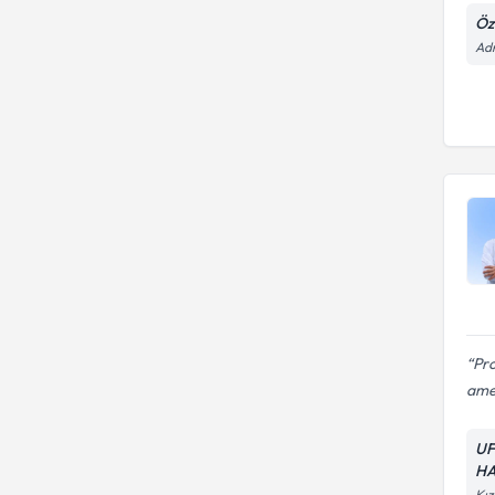
Öz
Adn
Pro
amel
UF
HA
Kız