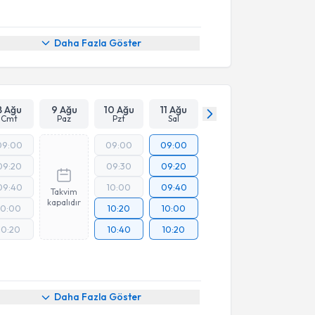
Daha Fazla Göster
8 Ağu
9 Ağu
10 Ağu
11 Ağu
Cmt
Paz
Pzt
Sal
09:00
09:00
09:00
09:20
09:30
09:20
09:40
10:00
09:40
Takvim
kapalıdır
10:00
10:20
10:00
10:20
10:40
10:20
Daha Fazla Göster