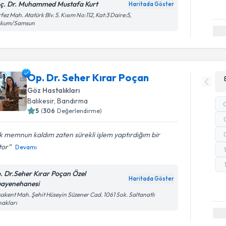
ç. Dr. Muhammed Mustafa Kurt
Haritada Göster
fez Mah. Atatürk Blv. 5. Kısım No:112, Kat:3 Daire:5,
akum/Samsun
Op. Dr. Seher Kırar Poçan
Göz Hastalıkları
Balıkesir
,
Bandırma
5
(
306
Değerlendirme)
 memnun kaldım zaten sürekli işlem yaptırdığım bir
tor
Devamı
. Dr.Seher Kırar Poçan Özel
Haritada Göster
ayenehanesi
akent Mah. Şehit Hüseyin Süzener Cad. 1061 Sok. Saltanatlı
akları