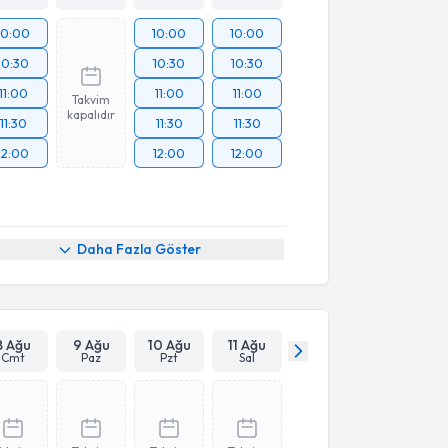
10:00
10:00
10:00
10:30
10:30
10:30
11:00
11:00
11:00
Takvim
kapalıdır
11:30
11:30
11:30
12:00
12:00
12:00
Daha Fazla Göster
8 Ağu
9 Ağu
10 Ağu
11 Ağu
Cmt
Paz
Pzt
Sal