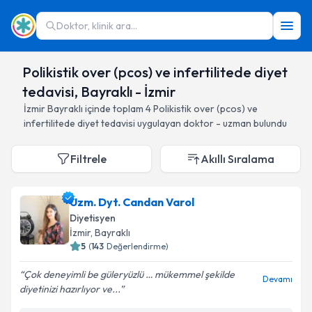
Doktor, klinik ara...
Polikistik over (pcos) ve infertilitede diyet
tedavisi, Bayraklı - İzmir
İzmir
Bayraklı
içinde toplam
4
Polikistik over (pcos) ve
infertilitede diyet tedavisi
uygulayan doktor - uzman bulundu
Filtrele
Akıllı Sıralama
Uzm. Dyt. Candan Varol
Diyetisyen
İzmir
, Bayraklı
5
(
143
Değerlendirme)
Çok deneyimli be güleryüzlü … mükemmel şekilde
Devamı
diyetinizi hazırlıyor ve...