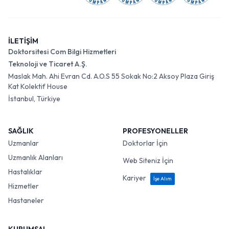
İLETİŞİM
Doktorsitesi Com Bilgi Hizmetleri
Teknoloji ve Ticaret A.Ş.
Maslak Mah. Ahi Evran Cd. A.O.S 55 Sokak No:2 Aksoy Plaza Giriş
Kat Kolektif House
İstanbul, Türkiye
SAĞLIK
PROFESYONELLER
Uzmanlar
Doktorlar İçin
Uzmanlık Alanları
Web Siteniz İçin
Hastalıklar
Kariyer
İşe Alım
Hizmetler
Hastaneler