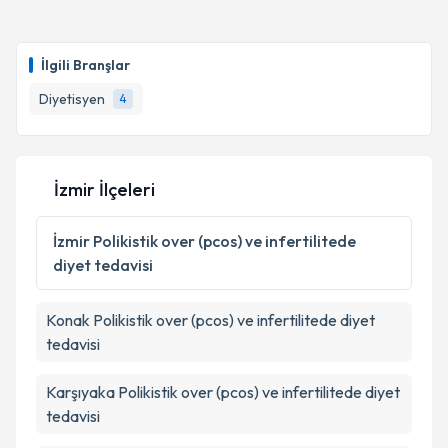
Dyt. Beyza Bahar
için randevu takvimi talebi
oluşturun. Size bu uzmandan randevu almanız için bir
İlgili Branşlar
takvim hazırlandığında e-posta ile bilgilendireceğiz.
Diyetisyen
4
E-posta Adresiniz
İzmir İlçeleri
Kişisel verilerimin işlenmesine ilişkin
Aydınlatma
Metni
'ni okudum ve kişisel verilerimin belirtilen
İzmir
Polikistik over (pcos) ve infertilitede
kapsamda işlenmesini kabul ediyorum.
diyet tedavisi
Takvim Talebini Gönder
Konak
Polikistik over (pcos) ve infertilitede diyet
tedavisi
Karşıyaka
Polikistik over (pcos) ve infertilitede diyet
tedavisi