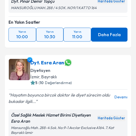
Dyt. Pınar Demir Topçu
Haritada Göster
MANSUROĞLU MAH. 288 / 4 SOK. NO9/1 KAT7 D 164
En Yakın Saatler
Yarın
Yarın
Yarın
Daha Fazla
10:00
10:30
11:00
Dyt. Esra Aran
Diyetisyen
İzmir
, Bayraklı
5
(
10
Değerlendirme)
Hayatım boyunca bircok doktor ile diyet sürecim oldu
Devamı
bukadar ilgili...
Özel Sağlık Meslek Hizmet Birimi Diyetisyen
Haritada Göster
Esra Aran
Mansuroğlu Mah. 288-4 Sok. No:9-1 Avcılar Exclusive A164. 7. Kat
Bayraklı İzmir