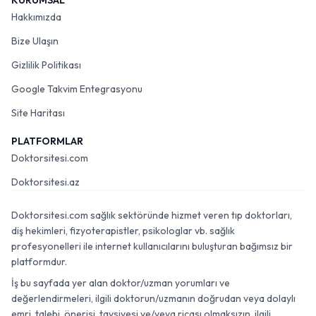
KURUMSAL
Hakkımızda
Bize Ulaşın
Gizlilik Politikası
Google Takvim Entegrasyonu
Site Haritası
PLATFORMLAR
Doktorsitesi.com
Doktorsitesi.az
Doktorsitesi.com sağlık sektöründe hizmet veren tıp doktorları,
diş hekimleri, fizyoterapistler, psikologlar vb. sağlık
profesyonelleri ile internet kullanıcılarını buluşturan bağımsız bir
platformdur.
İş bu sayfada yer alan doktor/uzman yorumları ve
değerlendirmeleri, ilgili doktorun/uzmanın doğrudan veya dolaylı
emri, talebi, önerisi, tavsiyesi ve/veya ricası olmaksızın, ilgili