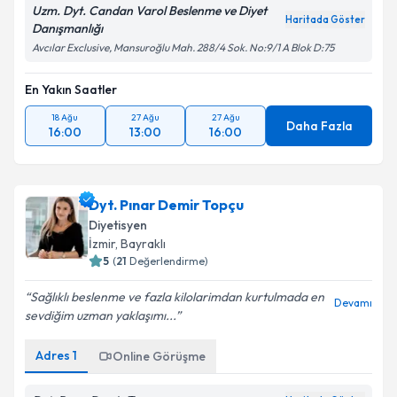
Uzm. Dyt. Candan Varol Beslenme ve Diyet
Haritada Göster
Danışmanlığı
Avcılar Exclusive, Mansuroğlu Mah. 288/4 Sok. No:9/1 A Blok D:75
En Yakın Saatler
18 Ağu
27 Ağu
27 Ağu
Daha Fazla
16:00
13:00
16:00
Dyt. Pınar Demir Topçu
Diyetisyen
İzmir
, Bayraklı
5
(
21
Değerlendirme)
Sağlıklı beslenme ve fazla kilolarimdan kurtulmada en
Devamı
sevdiğim uzman yaklaşımı...
Adres
1
Online Görüşme