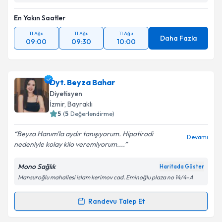
En Yakın Saatler
11 Ağu
11 Ağu
11 Ağu
Daha Fazla
09:00
09:30
10:00
Dyt. Beyza Bahar
Diyetisyen
İzmir
, Bayraklı
5
(
5
Değerlendirme)
Beyza Hanım'la aydır tanışıyorum. Hipotirodi
Devamı
nedeniyle kolay kilo veremiyorum....
Mono Sağlık
Haritada Göster
Mansuroğlu mahallesi islam kerimov cad. Eminoğlu plaza no 14/4-A
Randevu Talep Et
Randevu Takvimi Talebi