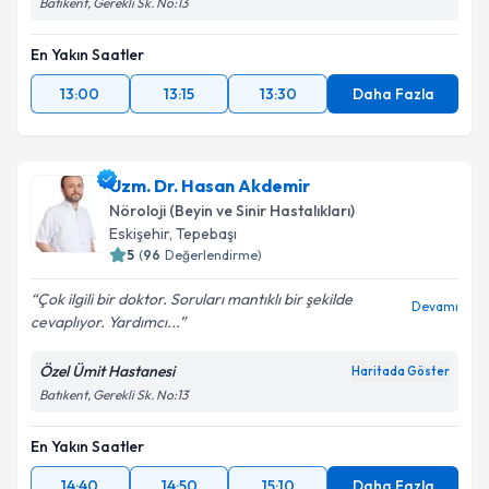
Batıkent, Gerekli Sk. No:13
En Yakın Saatler
13:00
13:15
13:30
Daha Fazla
Uzm. Dr. Hasan Akdemir
Nöroloji (Beyin ve Sinir Hastalıkları)
Eskişehir
, Tepebaşı
5
(
96
Değerlendirme)
Çok ilgili bir doktor. Soruları mantıklı bir şekilde
Devamı
cevaplıyor. Yardımcı...
Özel Ümit Hastanesi
Haritada Göster
Batıkent, Gerekli Sk. No:13
En Yakın Saatler
14:40
14:50
15:10
Daha Fazla