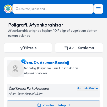
Doktor, klinik ara...
Poligrafi, Afyonkarahisar
Afyonkarahisar
içinde toplam
10
Poligrafi
uygulayan doktor -
uzman bulundu
Filtrele
Akıllı Sıralama
Uzm. Dr. Asuman Bozdağ
Nöroloji (Beyin ve Sinir Hastalıkları)
Afyonkarahisar
Özel Kırmızı Park Hastanesi
Haritada Göster
Afyon-İzmir Karayolu 2.km
Randevu Talep Et