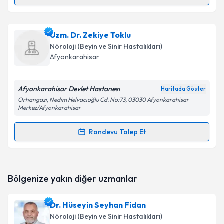
Randevu Takvimi Talebi
Uzm. Dr. Asuman Bozdağ
için randevu takvimi talebi
Uzm. Dr. Zekiye Toklu
oluşturun. Size bu uzmandan randevu almanız için bir
Nöroloji (Beyin ve Sinir Hastalıkları)
takvim hazırlandığında e-posta ile bilgilendireceğiz.
Afyonkarahisar
E-posta Adresiniz
Afyonkarahisar Devlet Hastanesı
Haritada Göster
Orhangazi, Nedim Helvacıoğlu Cd. No:73, 03030 Afyonkarahisar
Merkez/Afyonkarahisar
Kişisel verilerimin işlenmesine ilişkin
Aydınlatma
Randevu Talep Et
Metni
'ni okudum ve kişisel verilerimin belirtilen
Randevu Takvimi Talebi
kapsamda işlenmesini kabul ediyorum.
Uzm. Dr. Zekiye Toklu
için randevu takvimi talebi
Takvim Talebini Gönder
Bölgenize yakın diğer uzmanlar
oluşturun. Size bu uzmandan randevu almanız için bir
takvim hazırlandığında e-posta ile bilgilendireceğiz.
Dr. Hüseyin Seyhan Fidan
E-posta Adresiniz
Nöroloji (Beyin ve Sinir Hastalıkları)