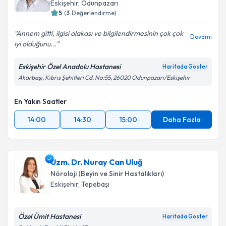
Eskişehir
, Odunpazarı
5
(
3
Değerlendirme)
Annem gitti, ilgisi alakası ve bilgilendirmesinin çok çok
Kişisel verilerimin işlenmesine ilişkin
Aydınlatma
Devamı
iyi olduğunu...
Metni
'ni okudum ve kişisel verilerimin belirtilen
kapsamda işlenmesini kabul ediyorum.
Eskişehir Özel Anadolu Hastanesi
Haritada Göster
Akarbaşı, Kıbrıs Şehitleri Cd. No:55, 26020 Odunpazarı/Eskişehir
Takvim Talebini Gönder
En Yakın Saatler
14:00
14:30
15:00
Daha Fazla
Uzm. Dr. Nuray Can Uluğ
Nöroloji (Beyin ve Sinir Hastalıkları)
Eskişehir
, Tepebaşı
Özel Ümit Hastanesi
Haritada Göster