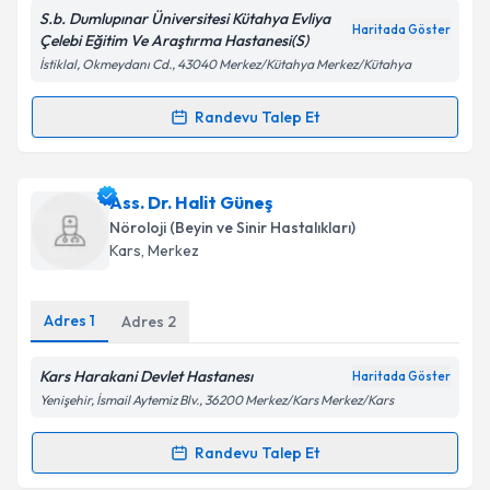
S.b. Dumlupınar Üniversitesi Kütahya Evliya
Haritada Göster
Çelebi Eğitim Ve Araştırma Hastanesi(S)
İstiklal, Okmeydanı Cd., 43040 Merkez/Kütahya Merkez/Kütahya
Kişisel verilerimin işlenmesine ilişkin
Aydınlatma
Metni
'ni okudum ve kişisel verilerimin belirtilen
Randevu Talep Et
Randevu Takvimi Talebi
kapsamda işlenmesini kabul ediyorum.
Dr. Şevket Yalın
için randevu takvimi talebi oluşturun.
Ass. Dr. Halit Güneş
Takvim Talebini Gönder
Size bu uzmandan randevu almanız için bir takvim
Nöroloji (Beyin ve Sinir Hastalıkları)
hazırlandığında e-posta ile bilgilendireceğiz.
Kars
, Merkez
E-posta Adresiniz
Adres
1
Adres
2
Kars Harakani Devlet Hastanesı
Haritada Göster
Kişisel verilerimin işlenmesine ilişkin
Aydınlatma
Yenişehir, İsmail Aytemiz Blv., 36200 Merkez/Kars Merkez/Kars
Metni
'ni okudum ve kişisel verilerimin belirtilen
kapsamda işlenmesini kabul ediyorum.
Randevu Talep Et
Randevu Takvimi Talebi