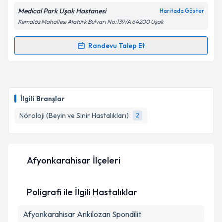
Medical Park Uşak Hastanesi
Haritada Göster
Kemalöz Mahallesi Atatürk Bulvarı No:139/A 64200 Uşak
Kişisel verilerimin işlenmesine ilişkin
Aydınlatma
Randevu Talep Et
Randevu Takvimi Talebi
Metni
'ni okudum ve kişisel verilerimin belirtilen
kapsamda işlenmesini kabul ediyorum.
Dr. Elif Tuncay
için randevu takvimi talebi oluşturun.
Size bu uzmandan randevu almanız için bir takvim
Takvim Talebini Gönder
İlgili Branşlar
hazırlandığında e-posta ile bilgilendireceğiz.
Nöroloji (Beyin ve Sinir Hastalıkları)
2
E-posta Adresiniz
Afyonkarahisar İlçeleri
Kişisel verilerimin işlenmesine ilişkin
Aydınlatma
Metni
'ni okudum ve kişisel verilerimin belirtilen
Poligrafi ile İlgili Hastalıklar
kapsamda işlenmesini kabul ediyorum.
Afyonkarahisar Ankilozan Spondilit