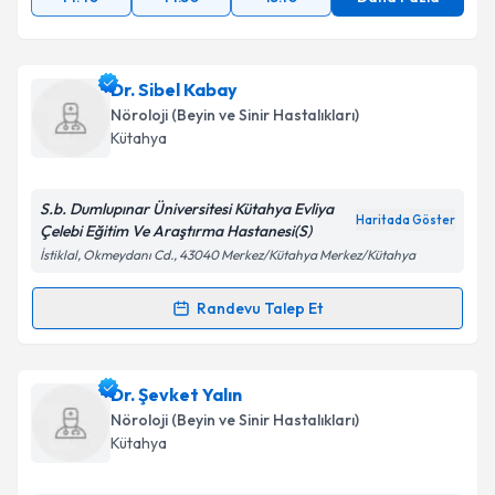
Dr. Sibel Kabay
Nöroloji (Beyin ve Sinir Hastalıkları)
Kütahya
S.b. Dumlupınar Üniversitesi Kütahya Evliya
Haritada Göster
Çelebi Eğitim Ve Araştırma Hastanesi(S)
İstiklal, Okmeydanı Cd., 43040 Merkez/Kütahya Merkez/Kütahya
Randevu Talep Et
Randevu Takvimi Talebi
Dr. Sibel Kabay
için randevu takvimi talebi oluşturun.
Dr. Şevket Yalın
Size bu uzmandan randevu almanız için bir takvim
Nöroloji (Beyin ve Sinir Hastalıkları)
hazırlandığında e-posta ile bilgilendireceğiz.
Kütahya
E-posta Adresiniz