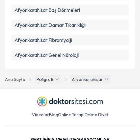
Takvim Talebini Gönder
Afyonkarahisar Baş Dönmeleri
Afyonkarahisar Damar Tıkanıklığı
Afyonkarahisar Fibromyalji
Afyonkarahisar Genel Nöroloji
Ana Sayfa
Poligrafi
Afyonkarahisar
Videolar
Blog
Online Terapi
Online Diyet
SERTİFİKA VE ENTEGRASYONLAR