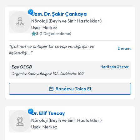
Takvim Talebini Gönder
Ass. Dr. Halit Güneş
için randevu takvimi talebi
Uzm. Dr. Şakir Çankaya
oluşturun. Size bu uzmandan randevu almanız için bir
Nöroloji (Beyin ve Sinir Hastalıkları)
takvim hazırlandığında e-posta ile bilgilendireceğiz.
Uşak
, Merkez
5
(
1
Değerlendirme)
E-posta Adresiniz
Çok net ve anlaşılır bir cevap verdiği için ve
Devamı
ilgilendiği...
Ege OSGB
Haritada Göster
Kişisel verilerimin işlenmesine ilişkin
Aydınlatma
Organize Sanayi Bölgesi 102. Cadde No: 109
Metni
'ni okudum ve kişisel verilerimin belirtilen
kapsamda işlenmesini kabul ediyorum.
Randevu Talep Et
Randevu Takvimi Talebi
Takvim Talebini Gönder
Uzm. Dr. Şakir Çankaya
için randevu takvimi talebi
Dr. Elif Tuncay
oluşturun. Size bu uzmandan randevu almanız için bir
Nöroloji (Beyin ve Sinir Hastalıkları)
takvim hazırlandığında e-posta ile bilgilendireceğiz.
Uşak
, Merkez
E-posta Adresiniz