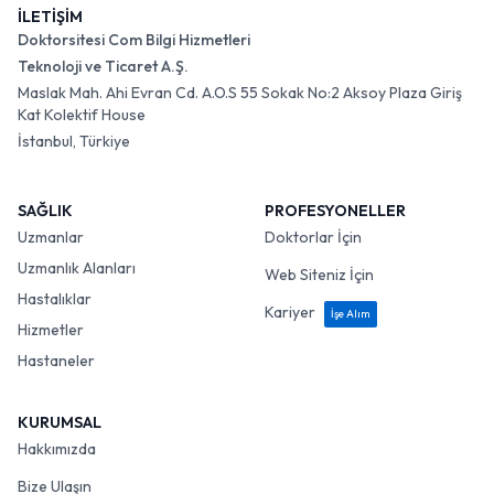
İLETİŞİM
Doktorsitesi Com Bilgi Hizmetleri
Teknoloji ve Ticaret A.Ş.
Maslak Mah. Ahi Evran Cd. A.O.S 55 Sokak No:2 Aksoy Plaza Giriş
Kat Kolektif House
İstanbul, Türkiye
SAĞLIK
PROFESYONELLER
Uzmanlar
Doktorlar İçin
Uzmanlık Alanları
Web Siteniz İçin
Hastalıklar
Kariyer
İşe Alım
Hizmetler
Hastaneler
KURUMSAL
Hakkımızda
Bize Ulaşın