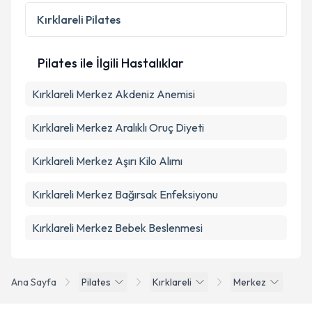
Kişisel verilerimin işlenmesine ilişkin
Aydınlatma
Metni
'ni okudum ve kişisel verilerimin belirtilen
Kırklareli
Pilates
kapsamda işlenmesini kabul ediyorum.
Pilates ile İlgili Hastalıklar
Takvim Talebini Gönder
Kırklareli Merkez Akdeniz Anemisi
Kırklareli Merkez Aralıklı Oruç Diyeti
Kırklareli Merkez Aşırı Kilo Alımı
Kırklareli Merkez Bağırsak Enfeksiyonu
Kırklareli Merkez Bebek Beslenmesi
Ana Sayfa
Pilates
Kırklareli
Merkez