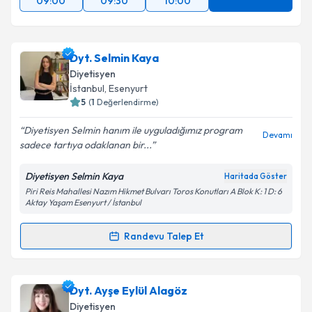
09:00
09:30
10:00
Dyt. Selmin Kaya
Diyetisyen
İstanbul
, Esenyurt
5
(
1
Değerlendirme)
Diyetisyen Selmin hanım ile uyguladığımız program
Devamı
sadece tartıya odaklanan bir...
Diyetisyen Selmin Kaya
Haritada Göster
Piri Reis Mahallesi Nazım Hikmet Bulvarı Toros Konutları A Blok K: 1 D: 6
Aktay Yaşam Esenyurt / İstanbul
Randevu Talep Et
Randevu Takvimi Talebi
Dyt. Selmin Kaya
için randevu takvimi talebi
Dyt. Ayşe Eylül Alagöz
oluşturun. Size bu uzmandan randevu almanız için bir
Diyetisyen