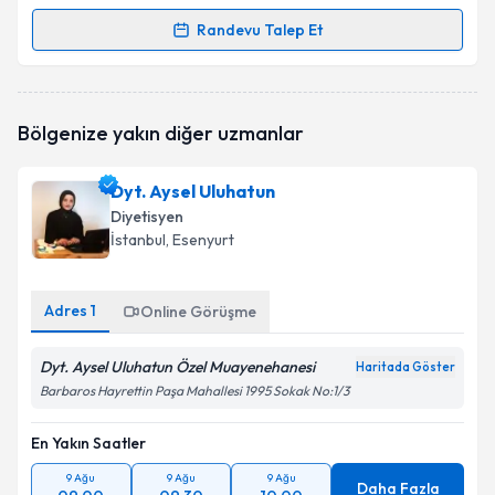
Randevu Talep Et
Randevu Takvimi Talebi
Dyt. Elif Tetik
için randevu takvimi talebi oluşturun.
Bölgenize yakın diğer uzmanlar
Size bu uzmandan randevu almanız için bir takvim
hazırlandığında e-posta ile bilgilendireceğiz.
Dyt. Aysel Uluhatun
E-posta Adresiniz
Diyetisyen
İstanbul
, Esenyurt
Adres
1
Kişisel verilerimin işlenmesine ilişkin
Online Görüşme
Aydınlatma
Metni
'ni okudum ve kişisel verilerimin belirtilen
kapsamda işlenmesini kabul ediyorum.
Dyt. Aysel Uluhatun Özel Muayenehanesi
Haritada Göster
Barbaros Hayrettin Paşa Mahallesi 1995 Sokak No:1/3
Takvim Talebini Gönder
En Yakın Saatler
9 Ağu
9 Ağu
9 Ağu
Daha Fazla