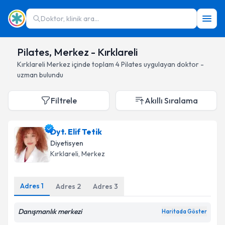
Doktor, klinik ara...
Pilates, Merkez - Kırklareli
Kırklareli
Merkez
içinde toplam
4
Pilates
uygulayan doktor -
uzman bulundu
Filtrele
Akıllı Sıralama
Dyt. Elif Tetik
Diyetisyen
Kırklareli
, Merkez
Adres
1
Adres
2
Adres
3
Danışmanlık merkezi
Haritada Göster