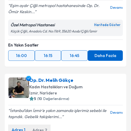
Eşim aydır Çiğli metropol hastahanesinde Op. Dr.
Devamı
Ömür Keskin...
Kişisel verilerimin işlenmesine ilişkin
Aydınlatma
Özel Metropol Hastanesi
Haritada Göster
Metni
'ni okudum ve kişisel verilerimin belirtilen
Küçük Çiğli, Anadolu Cd. No:1169, 35620 Aosb/Çiğli/İzmir
kapsamda işlenmesini kabul ediyorum.
En Yakın Saatler
Takvim Talebini Gönder
16:00
16:15
16:45
Daha Fazla
Op. Dr. Melih Gökçe
Kadın Hastalıkları ve Doğum
İzmir
, Narlıdere
5
(
10
Değerlendirme)
İstanbul'dan İzmir'e yakın zamanda işlerimiz sebebi ile
Devamı
taşındık. Gebelik takiplerimi...
Adres
1
Adres
2