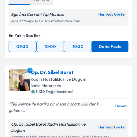
Ege İnci Cerrahi Tıp Merkezi
Haritada Göster
Ilıca, Mithatpaşa Cd. No:125 Narlıdere İzmir
En Yakın Saatler
09:30
10:00
10:30
Daha Fazla
Op. Dr. Sibel Barut
Kadın Hastalıkları ve Doğum
İzmir
, Menderes
5
(
30
Değerlendirme)
Tek kelime ile harika bir insan hocam iyiki denk
Devamı
geldim...
Op. Dr. Sibel Barut Kadın Hastalıkları ve
Haritada Göster
Doğum
Kasımpaşa Mah. Atatürk cad. No:99, Daire:1, Kat:1, Olsa plaza,