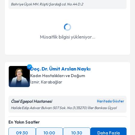
Bahriye Üçok MH. Rüştü Şardağ cd. No.44 D.2
Müsaitlik bilgisi yükleniyor...
Doç. Dr. Ümit Arslan Naykı
Kadın Hastalıkları ve Doğum
İzmir
, Karabağlar
Özel Egepol Hastanesi
Haritada Göster
Halide Edip Adıvar Bulvarı 507 Sok. No:3 (35270) İller Bankası Üçyol
En Yakın Saatler
09:30
10:00
10:30
Daha Fazla