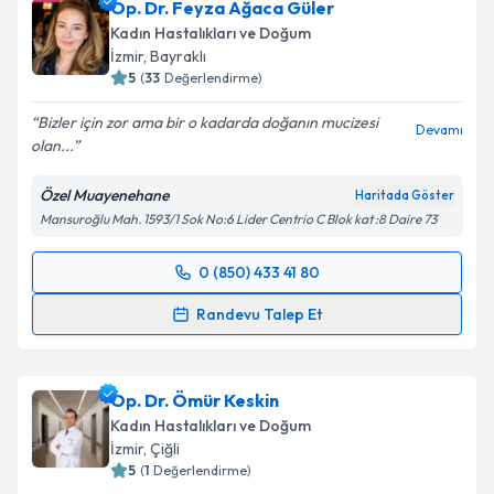
Op. Dr. Feyza Ağaca Güler
takvim hazırlandığında e-posta ile bilgilendireceğiz.
Kadın Hastalıkları ve Doğum
E-posta Adresiniz
İzmir
, Bayraklı
5
(
33
Değerlendirme)
Bizler için zor ama bir o kadarda doğanın mucizesi
Devamı
olan...
Kişisel verilerimin işlenmesine ilişkin
Aydınlatma
Metni
'ni okudum ve kişisel verilerimin belirtilen
Özel Muayenehane
Haritada Göster
kapsamda işlenmesini kabul ediyorum.
Mansuroğlu Mah. 1593/1 Sok No:6 Lider Centrio C Blok kat :8 Daire 73
Takvim Talebini Gönder
0 (850) 433 41 80
Randevu Takvimi Talebi
Randevu Talep Et
Op. Dr. Feyza Ağaca Güler
için randevu takvimi
talebi oluşturun. Size bu uzmandan randevu almanız
Op. Dr. Ömür Keskin
için bir takvim hazırlandığında e-posta ile
bilgilendireceğiz.
Kadın Hastalıkları ve Doğum
İzmir
, Çiğli
E-posta Adresiniz
5
(
1
Değerlendirme)