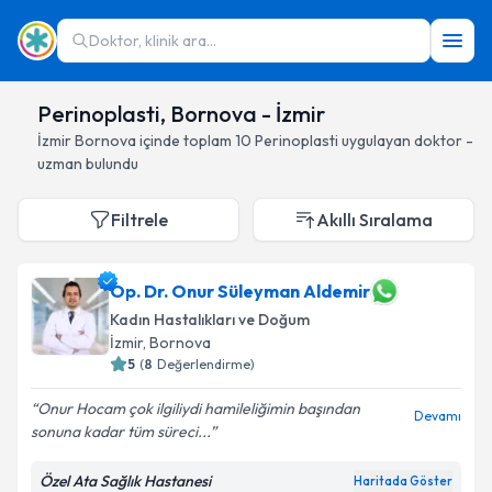
Doktor, klinik ara...
Perinoplasti, Bornova - İzmir
İzmir
Bornova
içinde toplam
10
Perinoplasti
uygulayan doktor -
uzman bulundu
Filtrele
Akıllı Sıralama
Op. Dr. Onur Süleyman Aldemir
Kadın Hastalıkları ve Doğum
İzmir
, Bornova
5
(
8
Değerlendirme)
Onur Hocam çok ilgiliydi hamileliğimin başından
Devamı
sonuna kadar tüm süreci...
Özel Ata Sağlık Hastanesi
Haritada Göster