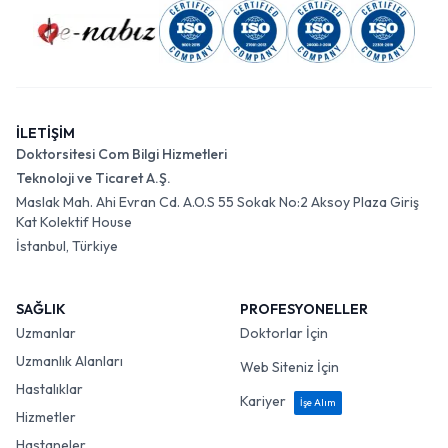
İLETİŞİM
Doktorsitesi Com Bilgi Hizmetleri
Teknoloji ve Ticaret A.Ş.
Maslak Mah. Ahi Evran Cd. A.O.S 55 Sokak No:2 Aksoy Plaza Giriş
Kat Kolektif House
İstanbul, Türkiye
SAĞLIK
PROFESYONELLER
Uzmanlar
Doktorlar İçin
Uzmanlık Alanları
Web Siteniz İçin
Hastalıklar
Kariyer
İşe Alım
Hizmetler
Hastaneler