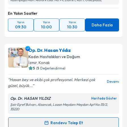
En Yakın Saatler
Yarın
Yarın
Yarın
Daha Fazla
09:30
10:00
10:30
Op. Dr. Hasan Yıldız
Kadın Hastalıkları ve Doğum
İzmir
, Konak
5
(
5
Değerlendirme)
Hasan bey ve ekibi çok profesyonel. Merkezi çok
Devamı
güzel, büyük...
Op. Dr. HASAN YILDIZ
Haritada Göster
Şair Eşref Bulvarı, Alsancak, Lozan Meydanı Meydan Apt No:35/2,
35220
Randevu Talep Et
Randevu Takvimi Talebi