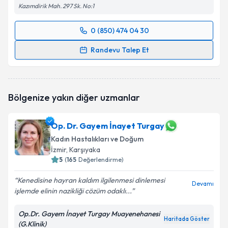
Kazımdirik Mah. 297 Sk. No:1
0 (850) 474 04 30
Randevu Takvimi Talebi
Randevu Talep Et
Op. Dr. Onur Süleyman Aldemir
için randevu
takvimi talebi oluşturun. Size bu uzmandan randevu
almanız için bir takvim hazırlandığında e-posta ile
Bölgenize yakın diğer uzmanlar
bilgilendireceğiz.
E-posta Adresiniz
Op. Dr. Gayem İnayet Turgay
Kadın Hastalıkları ve Doğum
İzmir
, Karşıyaka
5
(
165
Değerlendirme)
Kişisel verilerimin işlenmesine ilişkin
Aydınlatma
Kenedisine hayran kaldım ilgilenmesi dinlemesi
Metni
'ni okudum ve kişisel verilerimin belirtilen
Devamı
işlemde elinin nazikliği cözüm odaklı...
kapsamda işlenmesini kabul ediyorum.
Op.Dr. Gayem İnayet Turgay Muayenehanesi
Haritada Göster
Takvim Talebini Gönder
(G.Klinik)