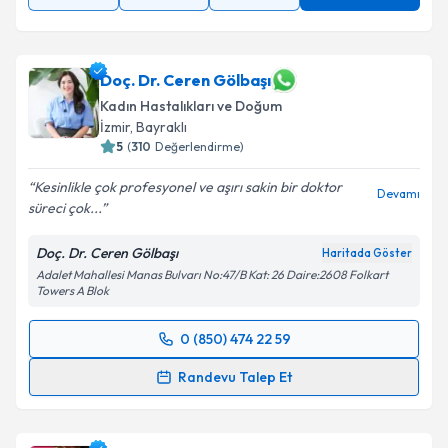
Doç. Dr. Ceren Gölbaşı
Kadın Hastalıkları ve Doğum
İzmir
, Bayraklı
5
(
310
Değerlendirme)
Kesinlikle çok profesyonel ve aşırı sakin bir doktor
Devamı
süreci çok...
Doç. Dr. Ceren Gölbaşı
Haritada Göster
Adalet Mahallesi Manas Bulvarı No:47/B Kat: 26 Daire:2608 Folkart
Towers A Blok
0 (850) 474 22 59
Randevu Takvimi Talebi
Randevu Talep Et
Doç. Dr. Ceren Gölbaşı
için randevu takvimi talebi
oluşturun. Size bu uzmandan randevu almanız için bir