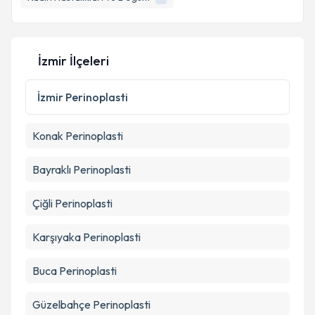
E-posta Adresiniz
İzmir İlçeleri
Kişisel verilerimin işlenmesine ilişkin
Aydınlatma
Metni
'ni okudum ve kişisel verilerimin belirtilen
İzmir
Perinoplasti
kapsamda işlenmesini kabul ediyorum.
Konak
Perinoplasti
Takvim Talebini Gönder
Bayraklı
Perinoplasti
Çiğli
Perinoplasti
Karşıyaka
Perinoplasti
Buca
Perinoplasti
Güzelbahçe
Perinoplasti