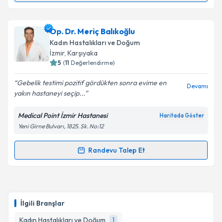
Op. Dr. Hasan Yıldız
için randevu takvimi talebi
Op. Dr. Meriç Balıkoğlu
oluşturun. Size bu uzmandan randevu almanız için bir
Kadın Hastalıkları ve Doğum
takvim hazırlandığında e-posta ile bilgilendireceğiz.
İzmir
, Karşıyaka
5
(
11
Değerlendirme)
E-posta Adresiniz
Gebelik testimi pozitif gördükten sonra evime en
Devamı
yakın hastaneyi seçip...
Medical Point İzmir Hastanesi
Haritada Göster
Kişisel verilerimin işlenmesine ilişkin
Aydınlatma
Yeni Girne Bulvarı, 1825. Sk. No:12
Metni
'ni okudum ve kişisel verilerimin belirtilen
kapsamda işlenmesini kabul ediyorum.
Randevu Talep Et
Randevu Takvimi Talebi
Takvim Talebini Gönder
Op. Dr. Meriç Balıkoğlu
için randevu takvimi talebi
oluşturun. Size bu uzmandan randevu almanız için bir
İlgili Branşlar
takvim hazırlandığında e-posta ile bilgilendireceğiz.
Kadın Hastalıkları ve Doğum
1