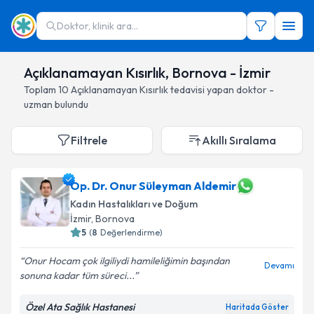
Doktor, klinik ara...
Açıklanamayan Kısırlık, Bornova - İzmir
Toplam
10
Açıklanamayan Kısırlık
tedavisi yapan doktor -
uzman bulundu
Filtrele
Akıllı Sıralama
Op. Dr. Onur Süleyman Aldemir
Kadın Hastalıkları ve Doğum
İzmir
, Bornova
5
(
8
Değerlendirme)
Onur Hocam çok ilgiliydi hamileliğimin başından
Devamı
sonuna kadar tüm süreci...
Özel Ata Sağlık Hastanesi
Haritada Göster