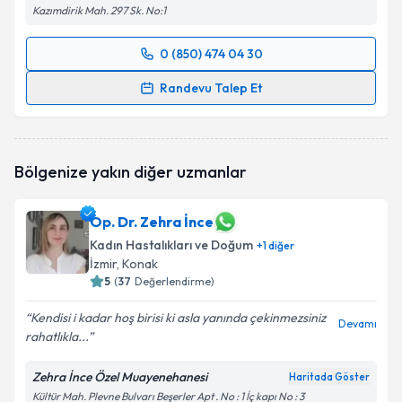
Kazımdirik Mah. 297 Sk. No:1
0 (850) 474 04 30
Randevu Takvimi Talebi
Randevu Talep Et
Op. Dr. Onur Süleyman Aldemir
için randevu
takvimi talebi oluşturun. Size bu uzmandan randevu
almanız için bir takvim hazırlandığında e-posta ile
Bölgenize yakın diğer uzmanlar
bilgilendireceğiz.
E-posta Adresiniz
Op. Dr. Zehra İnce
Kadın Hastalıkları ve Doğum
+
1
diğer
İzmir
, Konak
5
(
37
Değerlendirme)
Kişisel verilerimin işlenmesine ilişkin
Aydınlatma
Kendisi i kadar hoş birisi ki asla yanında çekinmezsiniz
Metni
'ni okudum ve kişisel verilerimin belirtilen
Devamı
rahatlıkla...
kapsamda işlenmesini kabul ediyorum.
Zehra İnce Özel Muayenehanesi
Haritada Göster
Takvim Talebini Gönder
Kültür Mah. Plevne Bulvarı Beşerler Apt . No : 1 İç kapı No : 3