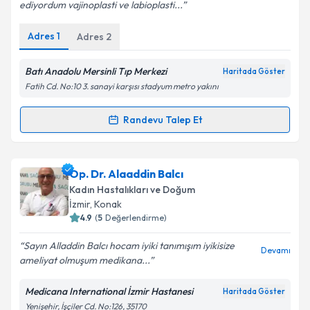
ediyordum vajinoplasti ve labioplasti...
Kişisel verilerimin işlenmesine ilişkin
Aydınlatma
Metni
'ni okudum ve kişisel verilerimin belirtilen
Adres
1
Adres
2
kapsamda işlenmesini kabul ediyorum.
Batı Anadolu Mersinli Tıp Merkezi
Haritada Göster
Takvim Talebini Gönder
Fatih Cd. No:10 3. sanayi karşısı stadyum metro yakını
Randevu Talep Et
Randevu Takvimi Talebi
Op. Dr. Neslihan Gürbüz
için randevu takvimi talebi
Op. Dr. Alaaddin Balcı
oluşturun. Size bu uzmandan randevu almanız için bir
Kadın Hastalıkları ve Doğum
takvim hazırlandığında e-posta ile bilgilendireceğiz.
İzmir
, Konak
4.9
(
5
Değerlendirme)
E-posta Adresiniz
Sayın Alladdin Balcı hocam iyiki tanımışım iyikisize
Devamı
ameliyat olmuşum medikana...
Medicana International İzmir Hastanesi
Haritada Göster
Kişisel verilerimin işlenmesine ilişkin
Aydınlatma
Yenişehir, İşçiler Cd. No:126, 35170