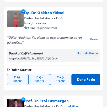
Doç. Dr. Müjde Canday
için randevu takvimi talebi
oluşturun. Size bu uzmandan randevu almanız için bir
Op. Dr. Gökben Yüksel
takvim hazırlandığında e-posta ile bilgilendireceğiz.
Kadın Hastalıkları ve Doğum
E-posta Adresiniz
İzmir
, Bornova
5
(
52
Değerlendirme)
Güler yüzlü tam ilgi alaka ve açık anlatımıyla gayet
Devamı
güvenilir...
Kişisel verilerimin işlenmesine ilişkin
Aydınlatma
Metni
'ni okudum ve kişisel verilerimin belirtilen
Bazekol Çiğli Hastanesi
Haritada Göster
kapsamda işlenmesini kabul ediyorum.
Ataşehir, 8019/16. Sk., 35630 Çiğli/İzmir
En Yakın Saatler
Takvim Talebini Gönder
10 Ağu
10 Ağu
10 Ağu
Daha Fazla
09:00
09:30
10:00
Prof. Dr. Erol Tavmergen
Kadın Hastalıkları ve Doğum
+
1
diğer