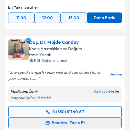
En Yakın Saatler
11:00
12:00
13:00
Daha Fazla
Doç. Dr. Müjde Canday
Kadın Hastalıkları ve Doğum
İzmir
, Konak
5
(
8
Değerlendirme)
She speaks english really well and can understand
Devamı
your concerns....
Medicana İzmir
Haritada Göster
Yenişehir, İşçiler Cd. No:126
0 (850) 811 40 67
Randevu Takvimi Talebi
Randevu Talep Et