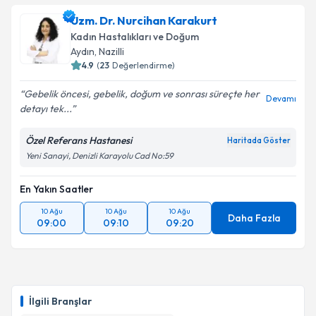
talebi oluşturun. Size bu uzmandan randevu almanız
Uzm. Dr. Nurcihan Karakurt
için bir takvim hazırlandığında e-posta ile
bilgilendireceğiz.
Kadın Hastalıkları ve Doğum
Aydın
, Nazilli
E-posta Adresiniz
4.9
(
23
Değerlendirme)
Gebelik öncesi, gebelik, doğum ve sonrası süreçte her
Devamı
detayı tek...
Kişisel verilerimin işlenmesine ilişkin
Aydınlatma
Özel Referans Hastanesi
Haritada Göster
Metni
'ni okudum ve kişisel verilerimin belirtilen
Yeni Sanayi, Denizli Karayolu Cad No:59
kapsamda işlenmesini kabul ediyorum.
En Yakın Saatler
Takvim Talebini Gönder
10 Ağu
10 Ağu
10 Ağu
Daha Fazla
09:00
09:10
09:20
İlgili Branşlar