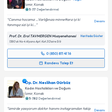
İzmir
, Konak
5
(
17
Değerlendirme)
Canımız hocamız …Varlığınıza minnettarız iyi ki
Devamı
tanımışız sizi iyi ki...
Prof. Dr. Erol TAVMERGEN Muayenehanesi
Haritada Göster
1380 sk No 4 Alyans Apt. Kat.3 Daire 5/6
0 (850) 811 41 16
Randevu Takvimi Talebi
Randevu Talep Et
Prof. Dr. Erol Tavmergen
için randevu takvimi talebi
oluşturun. Size bu uzmandan randevu almanız için bir
Op. Dr. Neslihan Gürbüz
takvim hazırlandığında e-posta ile bilgilendireceğiz.
Kadın Hastalıkları ve Doğum
E-posta Adresiniz
İzmir
, Konak
5
(
182
Değerlendirme)
izmirde yasıyorum doktor hanımı instagramdan takip
Devamı