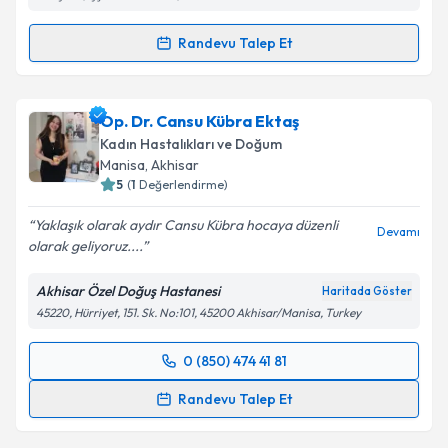
Metni
'ni okudum ve kişisel verilerimin belirtilen
kapsamda işlenmesini kabul ediyorum.
Randevu Talep Et
Randevu Takvimi Talebi
Takvim Talebini Gönder
Op. Dr. Alaaddin Balcı
için randevu takvimi talebi
Op. Dr. Cansu Kübra Ektaş
oluşturun. Size bu uzmandan randevu almanız için bir
Kadın Hastalıkları ve Doğum
takvim hazırlandığında e-posta ile bilgilendireceğiz.
Manisa
, Akhisar
5
(
1
Değerlendirme)
E-posta Adresiniz
Yaklaşık olarak aydır Cansu Kübra hocaya düzenli
Devamı
olarak geliyoruz....
Akhisar Özel Doğuş Hastanesi
Haritada Göster
Kişisel verilerimin işlenmesine ilişkin
Aydınlatma
45220, Hürriyet, 151. Sk. No:101, 45200 Akhisar/Manisa, Turkey
Metni
'ni okudum ve kişisel verilerimin belirtilen
kapsamda işlenmesini kabul ediyorum.
0 (850) 474 41 81
Randevu Takvimi Talebi
Takvim Talebini Gönder
Randevu Talep Et
Op. Dr. Cansu Kübra Ektaş
için randevu takvimi