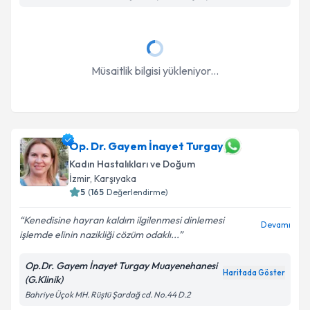
Müsaitlik bilgisi yükleniyor...
Op. Dr. Gayem İnayet Turgay
Kadın Hastalıkları ve Doğum
İzmir
, Karşıyaka
5
(
165
Değerlendirme)
Kenedisine hayran kaldım ilgilenmesi dinlemesi
Devamı
işlemde elinin nazikliği cözüm odaklı...
Op.Dr. Gayem İnayet Turgay Muayenehanesi
Haritada Göster
(G.Klinik)
Bahriye Üçok MH. Rüştü Şardağ cd. No.44 D.2