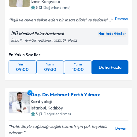
İzmir
,
Karşıyaka
5
(
3
Değerlendirme)
Devamı
İlgili ve güven telkin eden bir insan bilgisi ve tedavisi...
İEÜ Medical Point Hastanesi
Haritada Göster
İmbatlı, Yeni Girne Bulvarı, 1825. Sk. No:12
En Yakın Saatler
Yarın
Yarın
Yarın
Daha Fazla
09:00
09:30
10:00
Doç. Dr. Mehmet Fatih Yılmaz
Kardiyoloji
İstanbul
,
Kadıköy
5
(
7
Değerlendirme)
Fatih Bey'e sağladığı sağlık hizmeti için çok teşekkür
Devamı
ederim.