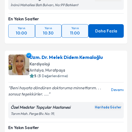
İnönü Mahallesi Batı Bulvarı, No:99 Batıkent
En Yakın Saatler
Yarın
Yarın
Yarın
Daha Fazla
10:00
10:30
11:00
Uzm. Dr. Melek Didem Kemaloğlu
Kardiyoloji
Antalya
,
Muratpaşa
5
(
3
Değerlendirme)
Beni hayata döndüren doktoruma minnettarım. . .
Devamı
sonsuz teşekkürler. ....
Özel Medstar Topçular Hastanesi
Haritada Göster
Tarım Mah. Perge Blv. No: 19,
En Yakın Saatler