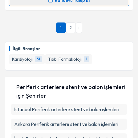
Randevu Talep Et
Randevu Takvimi Talebi
Takvim Talebini Gönder
Doç. Dr. Zeki Çetinkaya
için randevu takvimi talebi
1
2
›
oluşturun. Size bu uzmandan randevu almanız için bir
takvim hazırlandığında e-posta ile bilgilendireceğiz.
E-posta Adresiniz
İlgili Branşlar
Kardiyoloji
Tıbbi Farmakoloji
51
1
Kişisel verilerimin işlenmesine ilişkin
Aydınlatma
Metni
'ni okudum ve kişisel verilerimin belirtilen
Periferik arterlere stent ve balon işlemleri
kapsamda işlenmesini kabul ediyorum.
için Şehirler
İstanbul
Periferik arterlere stent ve balon işlemleri
Takvim Talebini Gönder
Ankara
Periferik arterlere stent ve balon işlemleri