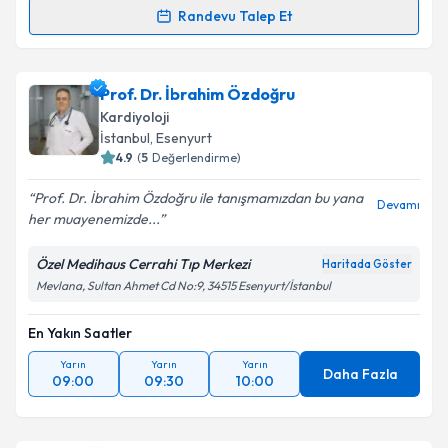
Randevu Talep Et
Prof. Dr. İlker Gül
için randevu takvimi talebi
oluşturun. Size bu uzmandan randevu almanız için bir
Prof. Dr. İbrahim Özdoğru
takvim hazırlandığında e-posta ile bilgilendireceğiz.
Kardiyoloji
E-posta Adresiniz
İstanbul
,
Esenyurt
4.9
(
5
Değerlendirme)
Prof. Dr. İbrahim Özdoğru ile tanışmamızdan bu yana
Devamı
her muayenemizde...
Kişisel verilerimin işlenmesine ilişkin
Aydınlatma
Metni
'ni okudum ve kişisel verilerimin belirtilen
Özel Medihaus Cerrahi Tıp Merkezi
Haritada Göster
kapsamda işlenmesini kabul ediyorum.
Mevlana, Sultan Ahmet Cd No:9, 34515 Esenyurt/İstanbul
En Yakın Saatler
Takvim Talebini Gönder
Yarın
Yarın
Yarın
Daha Fazla
09:00
09:30
10:00