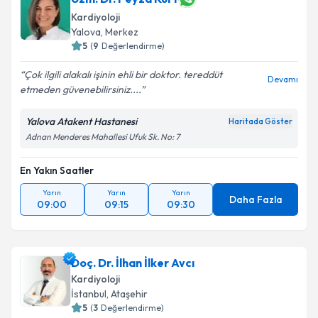
Kardiyoloji
Yalova
,
Merkez
5
(
9
Değerlendirme)
Çok ilgili alakalı işinin ehli bir doktor. tereddüt
Devamı
etmeden güvenebilirsiniz....
Yalova Atakent Hastanesi
Haritada Göster
Adnan Menderes Mahallesi Ufuk Sk. No: 7
En Yakın Saatler
Yarın
Yarın
Yarın
Daha Fazla
09:00
09:15
09:30
Doç. Dr. İlhan İlker Avcı
Kardiyoloji
İstanbul
,
Ataşehir
5
(
3
Değerlendirme)