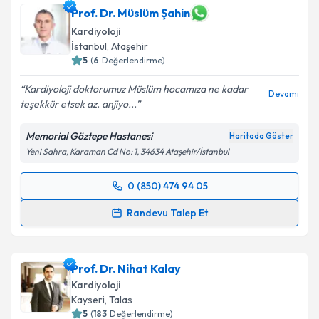
Prof. Dr. Müslüm Şahin
Kardiyoloji
İstanbul
,
Ataşehir
5
(
6
Değerlendirme)
Kardiyoloji doktorumuz Müslüm hocamıza ne kadar
Devamı
teşekkür etsek az. anjiyo...
Memorial Göztepe Hastanesi
Haritada Göster
Yeni Sahra, Karaman Cd No: 1, 34634 Ataşehir/İstanbul
0 (850) 474 94 05
Randevu Takvimi Talebi
Randevu Talep Et
Prof. Dr. Müslüm Şahin
için randevu takvimi talebi
oluşturun. Size bu uzmandan randevu almanız için bir
Prof. Dr. Nihat Kalay
takvim hazırlandığında e-posta ile bilgilendireceğiz.
Kardiyoloji
E-posta Adresiniz
Kayseri
,
Talas
5
(
183
Değerlendirme)