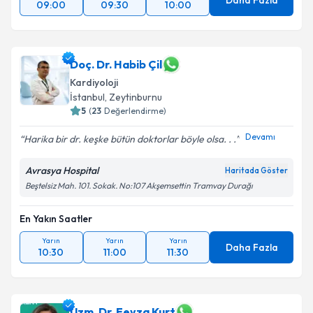
Daha Fazla
09:00
09:30
10:00
Doç. Dr. Habib Çil
Kardiyoloji
İstanbul
,
Zeytinburnu
5
(
23
Değerlendirme)
Devamı
Harika bir dr. keşke bütün doktorlar böyle olsa. . .
Avrasya Hospital
Haritada Göster
Beştelsiz Mah. 101. Sokak. No:107 Akşemsettin Tramvay Durağı
En Yakın Saatler
Yarın
Yarın
Yarın
Daha Fazla
10:30
11:00
11:30
Uzm. Dr. Feyza Kurt