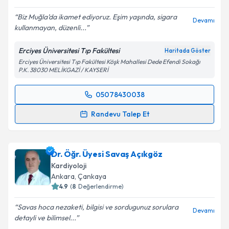
Biz Muğla’da ikamet ediyoruz. Eşim yaşında, sigara
Devamı
kullanmayan, düzenli...
Kişisel verilerimin işlenmesine ilişkin
Aydınlatma
Metni
'ni okudum ve kişisel verilerimin belirtilen
Erciyes Üniversitesi Tıp Fakültesi
Haritada Göster
kapsamda işlenmesini kabul ediyorum.
Erciyes Üniversitesi Tıp Fakültesi Köşk Mahallesi Dede Efendi Sokağı
P.K. 38030 MELİKGAZİ / KAYSERİ
Takvim Talebini Gönder
05078430038
Randevu Takvimi Talebi
Randevu Talep Et
Prof. Dr. Nihat Kalay
için randevu takvimi talebi
oluşturun. Size bu uzmandan randevu almanız için bir
Dr. Öğr. Üyesi Savaş Açıkgöz
takvim hazırlandığında e-posta ile bilgilendireceğiz.
Kardiyoloji
E-posta Adresiniz
Ankara
,
Çankaya
4.9
(
8
Değerlendirme)
Savas hoca nezaketi, bilgisi ve sordugunuz sorulara
Devamı
detayli ve bilimsel...
Kişisel verilerimin işlenmesine ilişkin
Aydınlatma