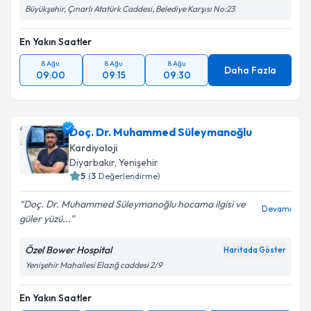
Büyükşehir, Çınarlı Atatürk Caddesi, Belediye Karşısı No:23
En Yakın Saatler
8 Ağu
8 Ağu
8 Ağu
Daha Fazla
09:00
09:15
09:30
Doç. Dr. Muhammed Süleymanoğlu
Kardiyoloji
Diyarbakır
,
Yenişehir
5
(
3
Değerlendirme)
Doç. Dr. Muhammed Süleymanoğlu hocama ilgisi ve
Devamı
güler yüzü...
Özel Bower Hospital
Haritada Göster
Yenişehir Mahallesi Elazığ caddesi 2/9
En Yakın Saatler