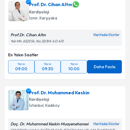
Prof. Dr. Cihan Altın
Kardiyoloji
İzmir
,
Karşıyaka
Prof.Dr. Cihan Altın
Haritada Göster
Yalı Mh. 6523 Sk. No.32/B K.4 D.413
En Yakın Saatler
Yarın
Yarın
Yarın
Daha Fazla
09:00
09:30
10:00
Prof. Dr. Muhammed Keskin
Kardiyoloji
İstanbul
,
Kadıköy
Doç. Dr. Muhammed Keskin Muayenehanesi
Haritada Göster