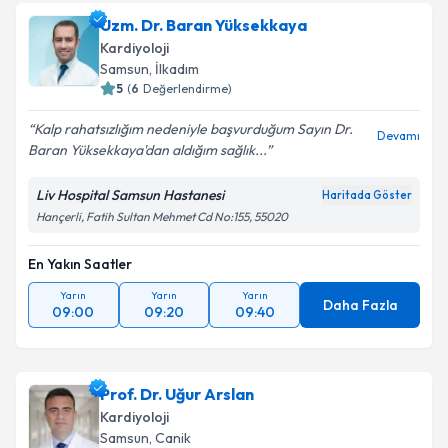
oluşturun. Size bu uzmandan randevu almanız için bir
Uzm. Dr. Baran Yüksekkaya
takvim hazırlandığında e-posta ile bilgilendireceğiz.
Kardiyoloji
E-posta Adresiniz
Samsun
,
İlkadım
5
(
6
Değerlendirme)
Kalp rahatsızlığım nedeniyle başvurduğum Sayın Dr.
Devamı
Baran Yüksekkaya'dan aldığım sağlık...
Kişisel verilerimin işlenmesine ilişkin
Aydınlatma
Metni
'ni okudum ve kişisel verilerimin belirtilen
Liv Hospital Samsun Hastanesi
Haritada Göster
kapsamda işlenmesini kabul ediyorum.
Hançerli, Fatih Sultan Mehmet Cd No:155, 55020
En Yakın Saatler
Takvim Talebini Gönder
Yarın
Yarın
Yarın
Daha Fazla
09:00
09:20
09:40
Prof. Dr. Uğur Arslan
Kardiyoloji
Samsun
,
Canik