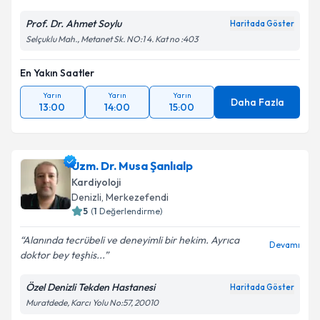
Prof. Dr. Ahmet Soylu
Haritada Göster
Selçuklu Mah., Metanet Sk. NO:1 4. Kat no :403
En Yakın Saatler
Yarın
Yarın
Yarın
Daha Fazla
13:00
14:00
15:00
Uzm. Dr. Musa Şanlıalp
Kardiyoloji
Denizli
,
Merkezefendi
5
(
1
Değerlendirme)
Alanında tecrübeli ve deneyimli bir hekim. Ayrıca
Devamı
doktor bey teşhis...
Özel Denizli Tekden Hastanesi
Haritada Göster
Muratdede, Karcı Yolu No:57, 20010