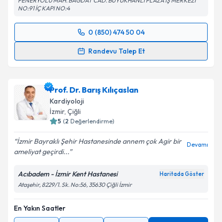
FENERYOLU MAH. BAĞDAT CAD. BÜYÜKHANLI PLAZA İŞ MERKEZİ
NO:91 İÇ KAPI NO:4
0 (850) 474 50 04
Randevu Takvimi Talebi
Randevu Talep Et
Prof. Dr. Muhammed Keskin
için randevu takvimi
talebi oluşturun. Size bu uzmandan randevu almanız
Prof. Dr. Barış Kılıçaslan
için bir takvim hazırlandığında e-posta ile
bilgilendireceğiz.
Kardiyoloji
İzmir
,
Çiğli
E-posta Adresiniz
5
(
2
Değerlendirme)
İzmir Bayraklı Şehir Hastanesinde annem çok Agir bir
Devamı
ameliyat geçirdi...
Kişisel verilerimin işlenmesine ilişkin
Aydınlatma
Acıbadem - İzmir Kent Hastanesi
Haritada Göster
Metni
'ni okudum ve kişisel verilerimin belirtilen
Ataşehir, 8229/1. Sk. No:56, 35630 Çiğli İzmir
kapsamda işlenmesini kabul ediyorum.
En Yakın Saatler
Takvim Talebini Gönder