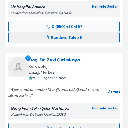
Metni
'ni okudum ve kişisel verilerimin belirtilen
Liv Hospital Ankara
Haritada Göster
kapsamda işlenmesini kabul ediyorum.
Kavaklıdere Mahallesi, Bestekar Cd No:8,
Takvim Talebini Gönder
0 (850) 433 41 57
Randevu Takvimi Talebi
Randevu Talep Et
Dr. Öğr. Üyesi Savaş Açıkgöz
için randevu takvimi
talebi oluşturun. Size bu uzmandan randevu almanız
Doç. Dr. Zeki Çetinkaya
için bir takvim hazırlandığında e-posta ile
bilgilendireceğiz.
Kardiyoloji
Elazığ
,
Merkez
E-posta Adresiniz
5
(
8
Değerlendirme)
Wpw sendromundan ilk anjiyomu olduğumda . saat
Devamı
süren zorlu...
Kişisel verilerimin işlenmesine ilişkin
Aydınlatma
Elazığ Fethi Sekin Şehir Hastanesi
Haritada Göster
Metni
'ni okudum ve kişisel verilerimin belirtilen
Ulukent Mah Doğukent Mevkii, 23280
kapsamda işlenmesini kabul ediyorum.