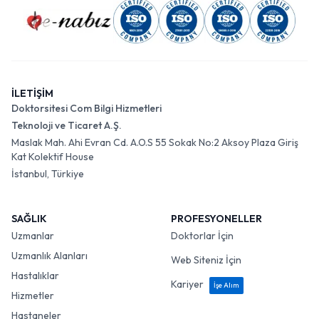
İLETİŞİM
Doktorsitesi Com Bilgi Hizmetleri
Teknoloji ve Ticaret A.Ş.
Maslak Mah. Ahi Evran Cd. A.O.S 55 Sokak No:2 Aksoy Plaza Giriş
Kat Kolektif House
İstanbul, Türkiye
SAĞLIK
PROFESYONELLER
Uzmanlar
Doktorlar İçin
Uzmanlık Alanları
Web Siteniz İçin
Hastalıklar
Kariyer
İşe Alım
Hizmetler
Hastaneler