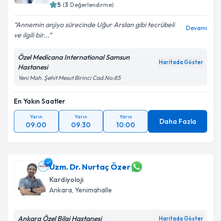
5
(
3
Değerlendirme)
Annemin anjiyo sürecinde Uğur Arslan gibi tecrübeli
Devamı
ve ilgili bir...
Özel Medicana International Samsun
Haritada Göster
Hastanesi
Yeni Mah. Şehit Mesut Birinci Cad.No:85
En Yakın Saatler
Yarın
Yarın
Yarın
Daha Fazla
09:00
09:30
10:00
Uzm. Dr. Nurtaç Özer
Kardiyoloji
Ankara
,
Yenimahalle
Ankara Özel Bilgi Hastanesi
Haritada Göster