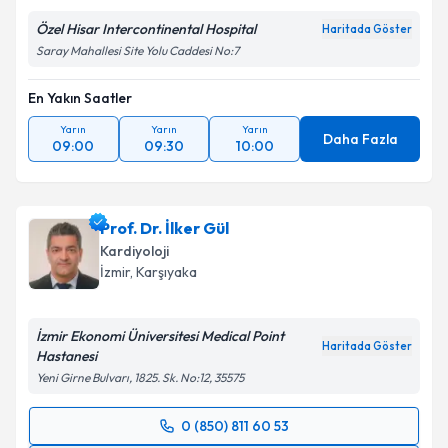
Özel Hisar Intercontinental Hospital
Haritada Göster
Saray Mahallesi Site Yolu Caddesi No:7
En Yakın Saatler
Yarın
Yarın
Yarın
Daha Fazla
09:00
09:30
10:00
Prof. Dr. İlker Gül
Kardiyoloji
İzmir
,
Karşıyaka
İzmir Ekonomi Üniversitesi Medical Point
Haritada Göster
Hastanesi
Yeni Girne Bulvarı, 1825. Sk. No:12, 35575
0 (850) 811 60 53
Randevu Takvimi Talebi