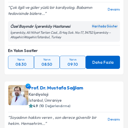
Çok ilgili ve güler yüzlü bir kardiyolog. Babamın
Devamı
tedavisinde bizlere...
Özel Bayındır İçerenköy Hastanesi
Haritada Göster
İçerenköy, Ali Nihat Tarlan Cad., Ertaş Sok. No:17, 34752 İçerenköy –
Ataşehir/Ataşehir/İstanbul, Turkey
En Yakın Saatler
Yarın
Yarın
Yarın
Daha Fazla
08:30
08:50
09:10
Prof. Dr. Mustafa Sağlam
Kardiyoloji
İstanbul
,
Ümraniye
4.9
(
10
Değerlendirme)
Soyadının hakkını veren , son derece güvenilir bir
Devamı
hekim. Hemsehrim...