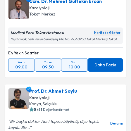
Uzm. Dr. Mehmet Gültekin Ercan
Kardiyoloji
Tokat
,
Merkez
Medical Park Tokat Hastanesi
Haritada Göster
Yeşilırmak, Vali Zekai Gümüşdiş Blv. No:29, 60230 Tokat Merkez/Tokat
En Yakın Saatler
Yarın
Yarın
Yarın
Daha Fazla
09:00
09:30
10:00
Prof. Dr. Ahmet Soylu
Kardiyoloji
Konya
,
Selçuklu
5
(
61
Değerlendirme)
Bir başka doktor Aort topuzu büyümüş diye teşhis
Devamı
koydu. Biz...