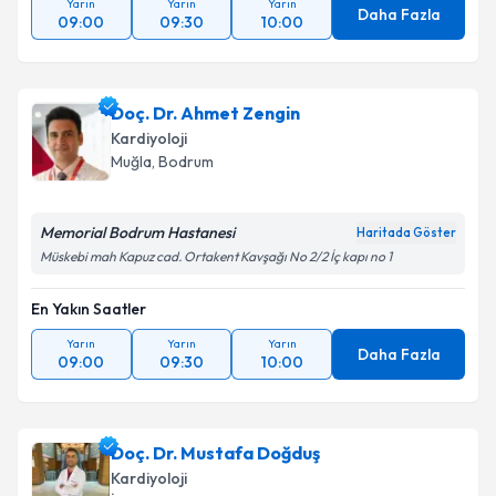
Yarın
Yarın
Yarın
Daha Fazla
09:00
09:30
10:00
Doç. Dr. Ahmet Zengin
Kardiyoloji
Muğla
,
Bodrum
Memorial Bodrum Hastanesi
Haritada Göster
Müskebi mah Kapuz cad. Ortakent Kavşağı No 2/2 İç kapı no 1
En Yakın Saatler
Yarın
Yarın
Yarın
Daha Fazla
09:00
09:30
10:00
Doç. Dr. Mustafa Doğduş
Kardiyoloji