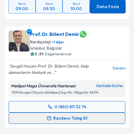
Yarın
Yarın
Yarın
Daha Fazla
09:00
09:30
10:00
Prof. Dr. Bülent Demir
Kardiyoloji
+
1
diğer
İstanbul
,
Bağcılar
5
(
39
Değerlendirme)
Sevgili Hocam Prof. Dr. Bülent Demir, Kalp
Devamı
damarlarim tıkalıydı ve...
Medipol Mega Üniversite Hastanesi
Haritada Göster
TEM Avrupa Otoyolu Göztepe Çıkışı No: 1 Bagcilar 34214
0 (850) 811 32 74
Randevu Takvimi Talebi
Randevu Talep Et
Prof. Dr. Bülent Demir
için randevu takvimi talebi