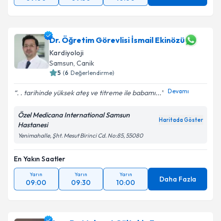
Dr. Öğretim Görevlisi İsmail Ekinözü
Kardiyoloji
Samsun
,
Canik
5
(
6
Değerlendirme)
Devamı
. . tarihinde yüksek ateş ve titreme ile babamı...
Özel Medicana International Samsun
Haritada Göster
Hastanesi
Yenimahalle, Şht. Mesut Birinci Cd. No:85, 55080
En Yakın Saatler
Yarın
Yarın
Yarın
Daha Fazla
09:00
09:30
10:00