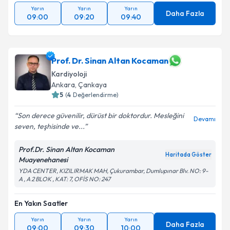
Yarın
Yarın
Yarın
Daha Fazla
09:00
09:20
09:40
Prof. Dr. Sinan Altan Kocaman
Kardiyoloji
Ankara
,
Çankaya
5
(
4
Değerlendirme)
Son derece güvenilir, dürüst bir doktordur. Mesleğini
Devamı
seven, teşhisinde ve...
Prof.Dr. Sinan Altan Kocaman
Haritada Göster
Muayenehanesi
YDA CENTER, KIZILIRMAK MAH, Çukurambar, Dumlupınar Blv. NO: 9-
A , A 2 BLOK , KAT: 7, OFİS NO: 247
En Yakın Saatler
Yarın
Yarın
Yarın
Daha Fazla
09:00
09:30
10:00