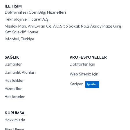
İLETİŞİM
Doktorsitesi Com Bilgi Hizmetleri
Teknoloji ve Ticaret A.Ş.
Maslak Mah. Ahi Evran Cd. A.O.S 55 Sokak No:2 Aksoy Plaza Giriş
Kat Kolektif House
İstanbul, Türkiye
SAĞLIK
PROFESYONELLER
Uzmanlar
Doktorlar İçin
Uzmanlık Alanları
Web Siteniz İçin
Hastalıklar
Kariyer
İşe Alım
Hizmetler
Hastaneler
KURUMSAL
Hakkımızda
Bize Ulaşın