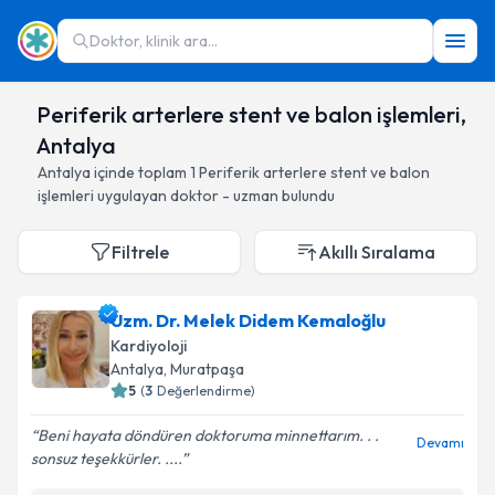
Doktor, klinik ara...
Periferik arterlere stent ve balon işlemleri,
Antalya
Antalya
içinde toplam
1
Periferik arterlere stent ve balon
işlemleri
uygulayan doktor - uzman bulundu
Filtrele
Akıllı Sıralama
Uzm. Dr. Melek Didem Kemaloğlu
Kardiyoloji
Antalya
, Muratpaşa
5
(
3
Değerlendirme)
Beni hayata döndüren doktoruma minnettarım. . .
Devamı
sonsuz teşekkürler. ....