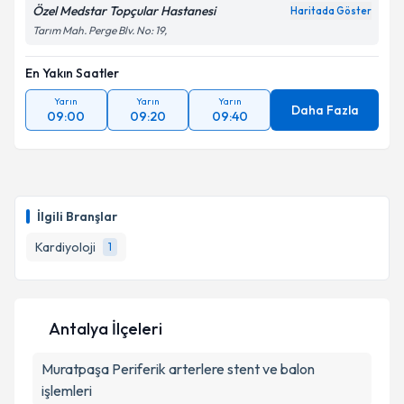
Özel Medstar Topçular Hastanesi
Haritada Göster
Tarım Mah. Perge Blv. No: 19,
En Yakın Saatler
Yarın
Yarın
Yarın
Daha Fazla
09:00
09:20
09:40
İlgili Branşlar
Kardiyoloji
1
Antalya İlçeleri
Muratpaşa
Periferik arterlere stent ve balon
işlemleri