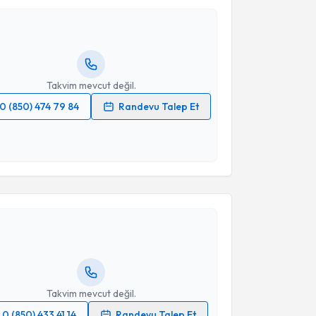
 Ömer Engin
için randevu takvimi talebi oluşturun.
andan randevu almanız için bir takvim
ında e-posta ile bilgilendireceğiz.
resiniz
Takvim mevcut değil.
0 (850) 474 79 84
Randevu Talep Et
 verilerimin işlenmesine ilişkin
Aydınlatma Metni
'ni
 ve kişisel verilerimin belirtilen kapsamda
esini kabul ediyorum.
akvimi Talebi
Takvim Talebini Gönder
Bilgi Baca
için randevu takvimi talebi oluşturun. Size
 randevu almanız için bir takvim hazırlandığında e-
lgilendireceğiz.
resiniz
Takvim mevcut değil.
0 (850) 433 41 14
Randevu Talep Et