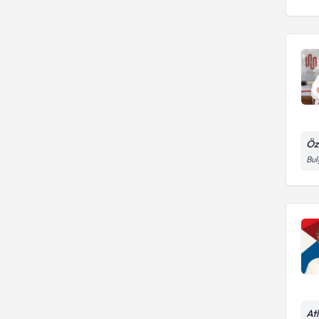
Öz
Bul
At