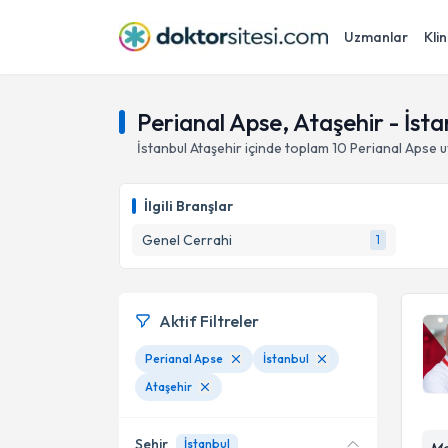
Uzmanlar
Klin
Perianal Apse, Ataşehir - İsta
İstanbul
Ataşehir
içinde toplam
10
Perianal Apse
u
İlgili Branşlar
Genel Cerrahi
1
Aktif Filtreler
Perianal Apse
İstanbul
Ataşehir
Şehir
İstanbul