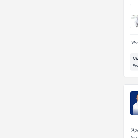
Pro
VM
Fev
Apa
teşh