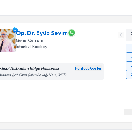
Op. Dr. Eyüp Sevim
Genel Cerrahi
İstanbul
, Kadıköy
dipol Acıbadem Bölge Hastanesi
Haritada Göster
badem, Şht. Emin Çölen Sokağı No:4, 34718
Randevu T