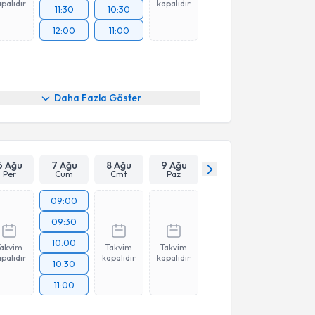
palıdır
kapalıdır
11:30
10:30
12:00
11:00
Daha Fazla Göster
6 Ağu
7 Ağu
8 Ağu
9 Ağu
Per
Cum
Cmt
Paz
09:00
09:30
10:00
Takvim
Takvim
Takvim
palıdır
kapalıdır
kapalıdır
10:30
11:00