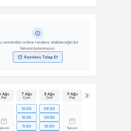
da Tareh Akay
için randevu takvimi talebi oluşturun.
andan randevu almanız için bir takvim
ında e-posta ile bilgilendireceğiz.
resiniz
u uzmandan online randevu alabileceğin bir
takvimi bulunmuyor.
Randevu Talep Et
 verilerimin işlenmesine ilişkin
Aydınlatma Metni
'ni
 ve kişisel verilerimin belirtilen kapsamda
esini kabul ediyorum.
Takvim Talebini Gönder
6 Ağu
7 Ağu
8 Ağu
9 Ağu
Per
Cum
Cmt
Paz
10:00
09:00
10:30
09:30
11:00
10:00
Takvim
Takvim