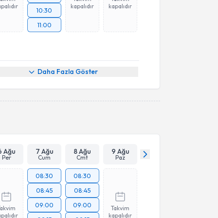
palıdır
kapalıdır
kapalıdır
10:30
11:00
Daha Fazla Göster
6 Ağu
7 Ağu
8 Ağu
9 Ağu
Per
Cum
Cmt
Paz
08:30
08:30
08:45
08:45
09:00
09:00
Takvim
Takvim
palıdır
kapalıdır