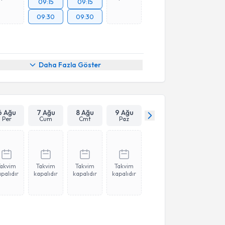
09:15
09:15
09:30
09:30
Daha Fazla Göster
6 Ağu
7 Ağu
8 Ağu
9 Ağu
Per
Cum
Cmt
Paz
Takvim
Takvim
Takvim
Takvim
palıdır
kapalıdır
kapalıdır
kapalıdır