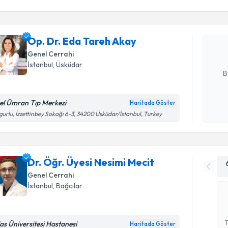
Op. Dr. E
Size bu uzm
Op. Dr. Eda Tareh Akay
hazırlandığ
Genel Cerrahi
E-posta Ad
İstanbul
, Üsküdar
B
el Ümran Tıp Merkezi
Haritada Göster
Kişisel
gurlu, İzzettinbey Sokağı 6-3, 34200 Üsküdar/İstanbul, Turkey
okudum
işlenm
Dr. Öğr. Üyesi Nesimi Mecit
Genel Cerrahi
İstanbul
, Bağcılar
las Üniversitesi Hastanesi
Haritada Göster