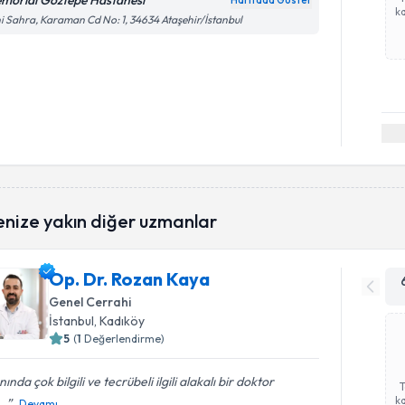
morial Göztepe Hastanesi
Haritada Göster
ka
i Sahra, Karaman Cd No: 1, 34634 Ataşehir/İstanbul
enize yakın diğer uzmanlar
Op. Dr. Rozan Kaya
Genel Cerrahi
İstanbul
, Kadıköy
5
(
1
Değerlendirme)
nında çok bilgili ve tecrübeli ilgili alakalı bir doktor
ka
..
Devamı