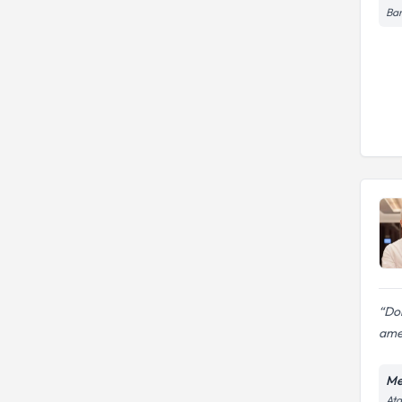
Bar
Dok
amel
Me
Ata