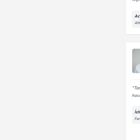
Ac
Alt
Ta
hoca
İs
Fer