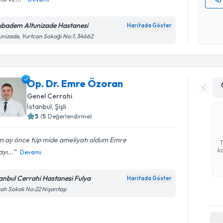
Kişisel
okudum
ıbadem Altunizade Hastanesi
Haritada Göster
işlenm
unizade, Yurtcan Sokağı No:1, 34662
Op. Dr. Emre Özoran
Genel Cerrahi
İstanbul
, Şişli
5
(
5
Değerlendirme)
m ay önce tüp mide ameliyatı oldum Emre
ka
yı...
Devamı
tanbul Cerrahi Hastanesi Fulya
Haritada Göster
ah Sokak No:22 Nişantaşı
Randevu T