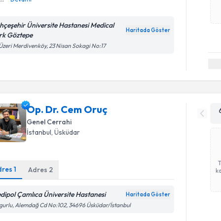
hçeşehir Üniversite Hastanesi Medical
Haritada Göster
rk Göztepe
Üzeri Merdivenköy, 23 Nisan Sokagi No:17
Op. Dr. Cem Oruç
Genel Cerrahi
İstanbul
, Üsküdar
dres
1
Adres
2
ka
dipol Çamlıca Üniversite Hastanesi
Haritada Göster
gurlu, Alemdağ Cd No:102, 34696 Üsküdar/İstanbul