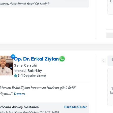
ka
baros, Hoca Ahmet Yesevi Cd. No:149
Op. Dr. Erkal Ziylan
Genel Cerrahi
İstanbul
, Bakırköy
5
(
1
Değerlendirme)
torum Erkal Ziylan hocamıza Haziran günü fistül
ka
iyatı...
Devamı
dicana Ataköy Hastanesi
Haritada Göster
köy 2-5-6. Kısım, Rauf Orbay Cd. 2/1Z, 34158