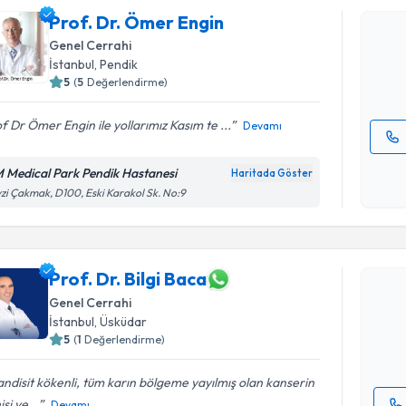
Prof. Dr.
Prof. Dr. Ömer Engin
Size bu uzm
hazırlandığ
Genel Cerrahi
İstanbul
, Pendik
E-posta Ad
5
(
5
Değerlendirme)
f Dr Ömer Engin ile yollarımız Kasım te ...
Devamı
Kişisel
 Medical Park Pendik Hastanesi
Haritada Göster
okudum
zi Çakmak, D100, Eski Karakol Sk. No:9
işlenm
Randevu T
Prof. Dr. 
Prof. Dr. Bilgi Baca
bu uzmandan
Genel Cerrahi
posta ile bi
İstanbul
, Üsküdar
5
(
1
Değerlendirme)
E-posta Ad
ndisit kökenli, tüm karın bölgeme yayılmış olan kanserin
isi ve...
Devamı