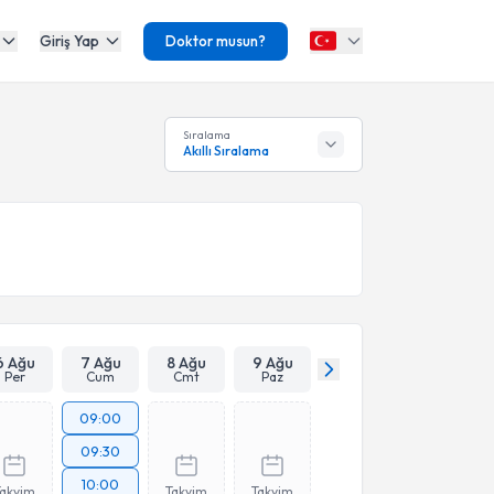
Giriş Yap
Doktor musun?
Sıralama
Akıllı Sıralama
6 Ağu
7 Ağu
8 Ağu
9 Ağu
Per
Cum
Cmt
Paz
09:00
09:30
10:00
Takvim
Takvim
Takvim