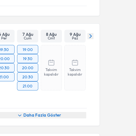
6 Ağu
7 Ağu
8 Ağu
9 Ağu
Per
Cum
Cmt
Paz
19:30
19:00
20:00
19:30
20:30
20:00
Takvim
Takvim
kapalıdır
kapalıdır
21:00
20:30
21:00
Daha Fazla Göster
akvimi Talebi