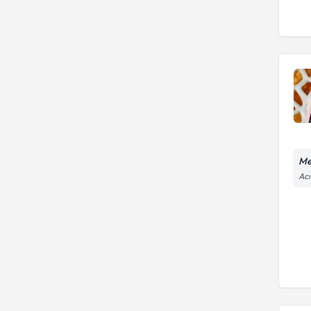
Me
Acı