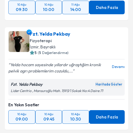
10 Ağu
10 Ağu
11 Ağu
Daha Fazla
09:30
10:00
14:00
Fzt. Yelda Pekbay
Fizyoterapi
İzmir
, Bayraklı
5
(
5
Değerlendirme)
Yelda hocam sayesinde yıllardır uğraştığim kronik
Devamı
pelvik agrı problemlerim cozuldu,...
Fzt. Yelda Pekbay
Haritada Göster
Lider Centrio , Mansuroğlu Mah. 1593/1 Sokak No:4 Daire:71
En Yakın Saatler
10 Ağu
10 Ağu
10 Ağu
Daha Fazla
09:00
09:45
10:30