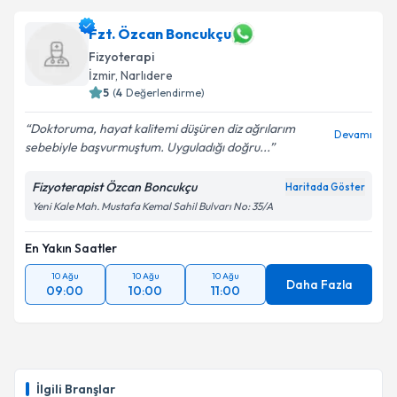
Fzt. Özcan Boncukçu
Fizyoterapi
İzmir
, Narlıdere
5
(
4
Değerlendirme)
Doktoruma, hayat kalitemi düşüren diz ağrılarım
Devamı
sebebiyle başvurmuştum. Uyguladığı doğru...
Fizyoterapist Özcan Boncukçu
Haritada Göster
Yeni Kale Mah. Mustafa Kemal Sahil Bulvarı No: 35/A
En Yakın Saatler
10 Ağu
10 Ağu
10 Ağu
Daha Fazla
09:00
10:00
11:00
İlgili Branşlar