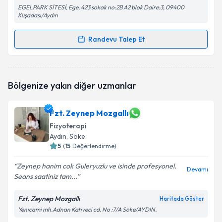
EGELPARK SİTESİ, Ege, 423 sokak no:2B A2 blok Daire:3, 09400
Kuşadası/Aydın
Randevu Talep Et
Randevu Takvimi Talebi
Fzt. Asena Zincap
için randevu takvimi talebi
Bölgenize yakın diğer uzmanlar
oluşturun. Size bu uzmandan randevu almanız için bir
takvim hazırlandığında e-posta ile bilgilendireceğiz.
Fzt. Zeynep Mozgallı
E-posta Adresiniz
Fizyoterapi
Aydın
, Söke
5
(
15
Değerlendirme)
Kişisel verilerimin işlenmesine ilişkin
Aydınlatma
Zeynep hanim cok Guleryuzlu ve isinde profesyonel.
Devamı
Metni
'ni okudum ve kişisel verilerimin belirtilen
Seans saatiniz tam...
kapsamda işlenmesini kabul ediyorum.
Fzt. Zeynep Mozgallı
Haritada Göster
Yenicami mh.Adnan Kahveci cd. No :7/A Söke/AYDIN.
Takvim Talebini Gönder