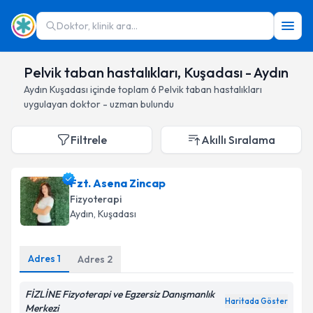
Doktor, klinik ara...
Pelvik taban hastalıkları, Kuşadası - Aydın
Aydın
Kuşadası
içinde toplam
6
Pelvik taban hastalıkları
uygulayan doktor - uzman bulundu
Filtrele
Akıllı Sıralama
Fzt. Asena Zincap
Fizyoterapi
Aydın
, Kuşadası
Adres
1
Adres
2
FİZLİNE Fizyoterapi ve Egzersiz Danışmanlık
Haritada Göster
Merkezi