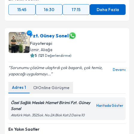
15:45
16:30
17:15
Daha Fazla
Fzt. Güney Sonel
Fizyoterapi
İzmir
, Aliağa
5
(
121
Değerlendirme)
Sorunumu çözüme ulaştırdı çok başarılı, çok temiz,
Devamı
yapacağı uygulamayı...
Adres
1
Online Görüşme
Özel Sağlık Meslek Hizmet Birimi Fzt. Güney
Haritada Göster
Sonel
Atatürk Mah. 352Sok. No:2A Blok Kat:2 Daire:10
En Yakın Saatler