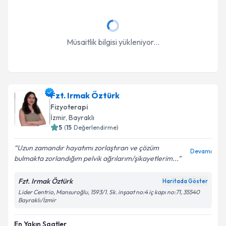
Müsaitlik bilgisi yükleniyor...
Fzt. Irmak Öztürk
Fizyoterapi
İzmir
, Bayraklı
5
(
15
Değerlendirme)
Uzun zamandır hayatımı zorlaştıran ve çözüm
Devamı
bulmakta zorlandığım pelvik ağrılarım/şikayetlerim...
Fzt. Irmak Öztürk
Haritada Göster
Lider Centrio, Mansuroğlu, 1593/1. Sk. inşaat no:4 iç kapı no:71, 35540
Bayraklı/İzmir
En Yakın Saatler