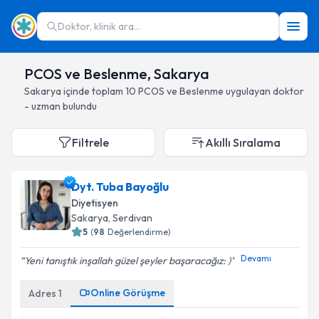
Doktor, klinik ara...
PCOS ve Beslenme, Sakarya
Sakarya
içinde toplam
10
PCOS ve Beslenme
uygulayan doktor
- uzman bulundu
Filtrele
Akıllı Sıralama
Dyt. Tuba Bayoğlu
Diyetisyen
Sakarya
, Serdivan
5
(
98
Değerlendirme)
Devamı
Yeni tanıştık inşallah güzel şeyler başaracağız: )
Online Görüşme
Adres
1