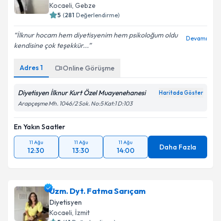
Kocaeli
, Gebze
5
(
281
Değerlendirme)
İlknur hocam hem diyetisyenim hem psikoloğum oldu
Devamı
kendisine çok teşekkür...
Adres
1
Online Görüşme
Diyetisyen İlknur Kurt Özel Muayenehanesi
Haritada Göster
Arapçeşme Mh. 1046/2 Sok. No:5 Kat:1 D:103
En Yakın Saatler
11 Ağu
11 Ağu
11 Ağu
Daha Fazla
12:30
13:30
14:00
Uzm. Dyt. Fatma Sarıçam
Diyetisyen
Kocaeli
, İzmit