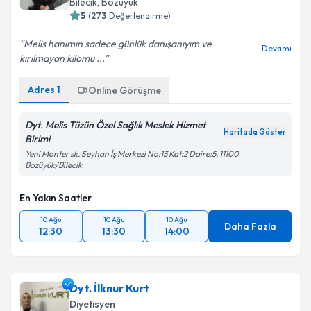
Bilecik
, Bozüyük
5
(
273
Değerlendirme)
Melis hanımın sadece günlük danışanıyım ve
Devamı
kırılmayan kilomu ...
Adres
1
Online Görüşme
Dyt. Melis Tüzün Özel Sağlık Meslek Hizmet
Haritada Göster
Birimi
Yeni Monter sk. Seyhan İş Merkezi No:13 Kat:2 Daire:5, 11100
Bozüyük/Bilecik
En Yakın Saatler
10 Ağu
10 Ağu
10 Ağu
Daha Fazla
12:30
13:30
14:00
Dyt. İlknur Kurt
Diyetisyen