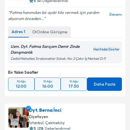
5
(
41
Değerlendirme)
Fatma hanımdan bir aydır kilo vermek için yardım
Devamı
alıyorum önceden...
Adres
1
Online Görüşme
Uzm. Dyt. Fatma Sarıçam Demir Zinde
Haritada Göster
Danışmanlık
Cedid Mahallesi Sırakavaklar Sokak. No: 2 Çakır İş Merkezi D:11
En Yakın Saatler
10 Ağu
10 Ağu
10 Ağu
Daha Fazla
12:00
16:00
17:30
Dyt. Berna İnci
Diyetisyen
İstanbul
, Çekmeköy
5
(
218
Değerlendirme)