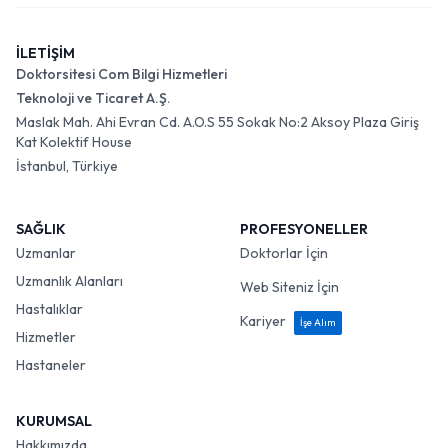
İLETİŞİM
Doktorsitesi Com Bilgi Hizmetleri
Teknoloji ve Ticaret A.Ş.
Maslak Mah. Ahi Evran Cd. A.O.S 55 Sokak No:2 Aksoy Plaza Giriş
Kat Kolektif House
İstanbul, Türkiye
SAĞLIK
PROFESYONELLER
Uzmanlar
Doktorlar İçin
Uzmanlık Alanları
Web Siteniz İçin
Hastalıklar
Kariyer
İşe Alım
Hizmetler
Hastaneler
KURUMSAL
Hakkımızda