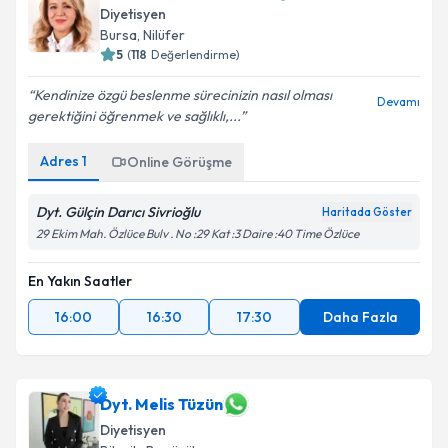
Diyetisyen
E-posta Adresiniz
Bursa
, Nilüfer
5
(
118
Değerlendirme)
Kendinize özgü beslenme sürecinizin nasıl olması
Devamı
gerektiğini öğrenmek ve sağlıklı,...
Kişisel verilerimin işlenmesine ilişkin
Aydınlatma
Metni
'ni okudum ve kişisel verilerimin belirtilen
Adres
1
Online Görüşme
kapsamda işlenmesini kabul ediyorum.
Dyt. Gülçin Darıcı Sivrioğlu
Haritada Göster
Takvim Talebini Gönder
29 Ekim Mah. Özlüce Bulv . No :29 Kat :3 Daire :40 Time Özlüce
En Yakın Saatler
16:00
16:30
17:30
Daha Fazla
Dyt. Melis Tüzün
Diyetisyen