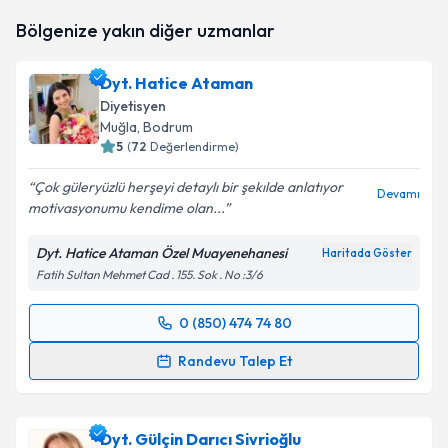
Uzm. Dyt. Aslıcan Ateş
için randevu takvimi talebi
Bölgenize yakın diğer uzmanlar
oluşturun. Size bu uzmandan randevu almanız için bir
takvim hazırlandığında e-posta ile bilgilendireceğiz.
Dyt. Hatice Ataman
E-posta Adresiniz
Diyetisyen
Muğla
, Bodrum
5
(
72
Değerlendirme)
Çok güleryüzlü herşeyi detaylı bir şekılde anlatıyor
Kişisel verilerimin işlenmesine ilişkin
Aydınlatma
Devamı
motivasyonumu kendime olan...
Metni
'ni okudum ve kişisel verilerimin belirtilen
kapsamda işlenmesini kabul ediyorum.
Dyt. Hatice Ataman Özel Muayenehanesi
Haritada Göster
Fatih Sultan Mehmet Cad . 155. Sok . No :3/6
Takvim Talebini Gönder
0 (850) 474 74 80
Randevu Takvimi Talebi
Randevu Talep Et
Dyt. Hatice Ataman
için randevu takvimi talebi
oluşturun. Size bu uzmandan randevu almanız için bir
Dyt. Gülçin Darıcı Sivrioğlu
takvim hazırlandığında e-posta ile bilgilendireceğiz.