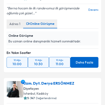
Berna hocam ile ilk randevumuz ilk görüşmenizde
Devamı
oğlumla çok güzel...
Online Görüşme
Adres
1
Online Görüşme
Bu uzman online danışmanlık hizmeti sunmaktadır.
En Yakın Saatler
10 Ağu
10 Ağu
10 Ağu
Daha Fazla
10:00
10:30
11:00
Uzm. Dyt. Derya ERSÖNMEZ
Diyetisyen
İstanbul
, Kadıköy
5
(
147
Değerlendirme)