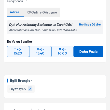
veriyorum...
Adres
1
Online Görüşme
Dyt. Nur Aslandaş Beslenme ve Diyet Ofisi
Haritada Göster
Abdurrahman Gazi Mah. Fatih Bulv. Plato Plaza Kat:5
En Yakın Saatler
11 Ağu
11 Ağu
11 Ağu
Daha Fazla
15:20
15:40
16:00
İlgili Branşlar
Diyetisyen
2