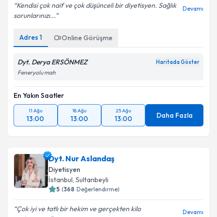
Kendisi çok naif ve çok düşünceli bir diyetisyen. Sağlık
Devamı
sorunlarınızı...
Adres
1
Online Görüşme
Dyt. Derya ERSÖNMEZ
Haritada Göster
Feneryolu mah
En Yakın Saatler
11 Ağu
18 Ağu
25 Ağu
Daha Fazla
13:00
13:00
13:00
Dyt. Nur Aslandaş
Diyetisyen
İstanbul
, Sultanbeyli
5
(
368
Değerlendirme)
Çok iyi ve tatlı bir hekim ve gerçekten kilo
Devamı