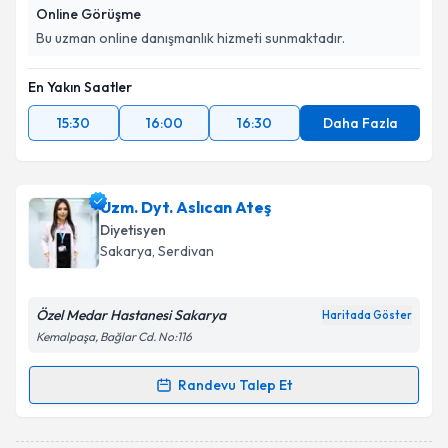
Online Görüşme
Bu uzman online danışmanlık hizmeti sunmaktadır.
En Yakın Saatler
15:30
16:00
16:30
Daha Fazla
Uzm. Dyt. Aslıcan Ateş
Diyetisyen
Sakarya
, Serdivan
Özel Medar Hastanesi Sakarya
Haritada Göster
Kemalpaşa, Bağlar Cd. No:116
Randevu Talep Et
Randevu Takvimi Talebi