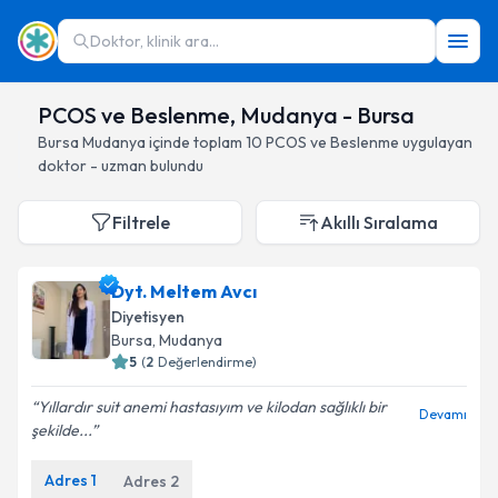
Doktor, klinik ara...
PCOS ve Beslenme, Mudanya - Bursa
Bursa
Mudanya
içinde toplam
10
PCOS ve Beslenme
uygulayan
doktor - uzman bulundu
Filtrele
Akıllı Sıralama
Dyt. Meltem Avcı
Diyetisyen
Bursa
, Mudanya
5
(
2
Değerlendirme)
Yıllardır suit anemi hastasıyım ve kilodan sağlıklı bir
Devamı
şekilde...
Adres
1
Adres
2