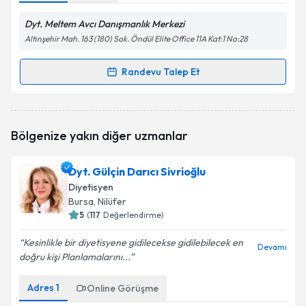
Dyt. Meltem Avcı Danışmanlık Merkezi
Altınşehir Mah. 163 (180) Sok. Öndül Elite Office 11A Kat:1 No:28
Randevu Talep Et
Randevu Takvimi Talebi
Dyt. Meltem Avcı
için randevu takvimi talebi
Bölgenize yakın diğer uzmanlar
oluşturun. Size bu uzmandan randevu almanız için bir
takvim hazırlandığında e-posta ile bilgilendireceğiz.
Dyt. Gülçin Darıcı Sivrioğlu
E-posta Adresiniz
Diyetisyen
Bursa
, Nilüfer
5
(
117
Değerlendirme)
Kesinlikle bir diyetisyene gidilecekse gidilebilecek en
Kişisel verilerimin işlenmesine ilişkin
Aydınlatma
Devamı
doğru kişi Planlamalarını...
Metni
'ni okudum ve kişisel verilerimin belirtilen
kapsamda işlenmesini kabul ediyorum.
Adres
1
Online Görüşme