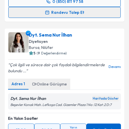
0 (850) 811 97 58
Randevu Takvimi Talebi
Randevu Talep Et
Uzm. Dyt. Deniz Eriş
için randevu takvimi talebi
oluşturun. Size bu uzmandan randevu almanız için bir
Dyt. Sema Nur İlhan
takvim hazırlandığında e-posta ile bilgilendireceğiz.
Diyetisyen
E-posta Adresiniz
Bursa
, Nilüfer
5
(
9
Değerlendirme)
Çok ilgili ve sürece dair çok faydalı bilgilendirmelerde
Devamı
bulundu ...
Kişisel verilerimin işlenmesine ilişkin
Aydınlatma
Metni
'ni okudum ve kişisel verilerimin belirtilen
Adres
1
Online Görüşme
kapsamda işlenmesini kabul ediyorum.
Dyt. Sema Nur İlhan
Haritada Göster
Takvim Talebini Gönder
Beşevler Konak Mah. Lefkoşa Cad. Gizemler Plaza 1 No :12 Kat :2 D:7
En Yakın Saatler
Yarın