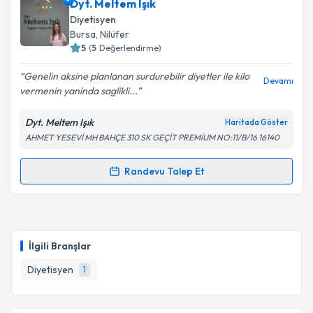
Dyt. Meltem Işık
Diyetisyen
Bursa
, Nilüfer
5
(
5
Değerlendirme)
Genelin aksine planlanan surdurebilir diyetler ile kilo
Devamı
vermenin yaninda saglikli...
Dyt. Meltem Işık
Haritada Göster
AHMET YESEVİ MH BAHÇE 310 SK GEÇİT PREMİUM NO:11/B/16 16140
Randevu Talep Et
Randevu Takvimi Talebi
Dyt. Meltem Işık
için randevu takvimi talebi oluşturun.
Size bu uzmandan randevu almanız için bir takvim
İlgili Branşlar
hazırlandığında e-posta ile bilgilendireceğiz.
Diyetisyen
1
E-posta Adresiniz