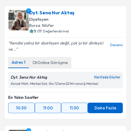
Dyt. Sena Nur Aktaş
Diyetisyen
Bursa
, Nilüfer
5
(
17
Değerlendirme)
Kendisi yalnız bir diyetisyen değil, çok iyi bir dinleyici
Devamı
ve...
Adres
1
Online Görüşme
Dyt. Sena Nur Aktaş
Haritada Göster
Konak Mah. Merkez Sok. No:1 Daire:52 Nirvana İş Merkezi
En Yakın Saatler
10:30
11:00
11:30
Daha Fazla