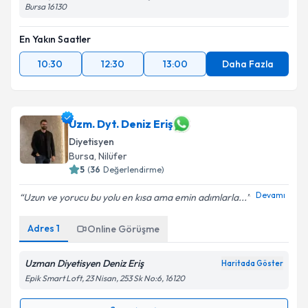
Bursa 16130
En Yakın Saatler
10:30
12:30
13:00
Daha Fazla
Uzm. Dyt. Deniz Eriş
Diyetisyen
Bursa
, Nilüfer
5
(
36
Değerlendirme)
Devamı
Uzun ve yorucu bu yolu en kısa ama emin adımlarla...
Adres
1
Online Görüşme
Uzman Diyetisyen Deniz Eriş
Haritada Göster
Epik Smart Loft, 23 Nisan, 253 Sk No:6, 16120