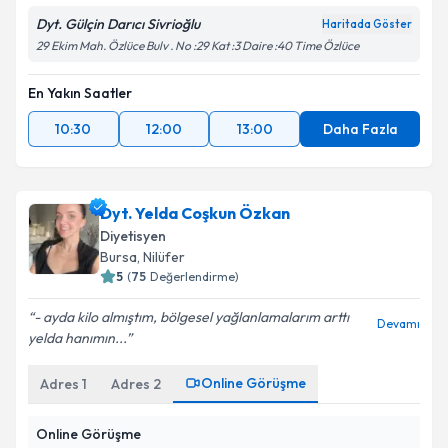
Takvim Talebini Gönder
Dyt. Gülçin Darıcı Sivrioğlu
Haritada Göster
29 Ekim Mah. Özlüce Bulv . No :29 Kat :3 Daire :40 Time Özlüce
En Yakın Saatler
10:30
12:00
13:00
Daha Fazla
Dyt. Yelda Coşkun Özkan
Diyetisyen
Bursa
, Nilüfer
5
(
75
Değerlendirme)
- ayda kilo almıştım, bölgesel yağlanlamalarım arttı
Devamı
yelda hanımın...
Online Görüşme
Adres
1
Adres
2
Online Görüşme