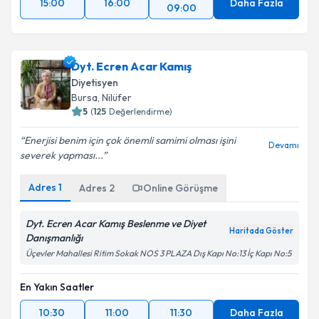
15:00
16:00
Daha Fazla
09:00
Dyt. Ecren Acar Kamış
Diyetisyen
Bursa
, Nilüfer
5
(
125
Değerlendirme)
Enerjisi benim için çok önemli samimi olması işini
Devamı
severek yapması...
Adres
1
Adres
2
Online Görüşme
Dyt. Ecren Acar Kamış Beslenme ve Diyet
Haritada Göster
Danışmanlığı
Üçevler Mahallesi Ritim Sokak NOS 3 PLAZA Dış Kapı No:13 İç Kapı No:5
En Yakın Saatler
10:30
11:00
11:30
Daha Fazla