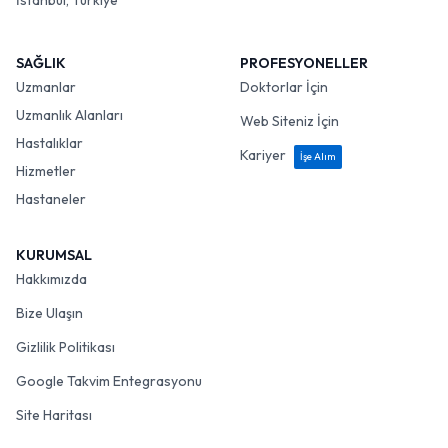
İstanbul, Türkiye
SAĞLIK
PROFESYONELLER
Uzmanlar
Doktorlar İçin
Uzmanlık Alanları
Web Siteniz İçin
Hastalıklar
Kariyer
İşe Alım
Hizmetler
Hastaneler
KURUMSAL
Hakkımızda
Bize Ulaşın
Gizlilik Politikası
Google Takvim Entegrasyonu
Site Haritası