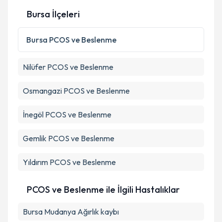
Bursa İlçeleri
Kişisel verilerimin işlenmesine ilişkin
Aydınlatma
Metni
'ni okudum ve kişisel verilerimin belirtilen
Bursa
PCOS ve Beslenme
kapsamda işlenmesini kabul ediyorum.
Nilüfer
PCOS ve Beslenme
Takvim Talebini Gönder
Osmangazi
PCOS ve Beslenme
İnegöl
PCOS ve Beslenme
Gemlik
PCOS ve Beslenme
Yıldırım
PCOS ve Beslenme
PCOS ve Beslenme ile İlgili Hastalıklar
Bursa Mudanya Ağırlık kaybı