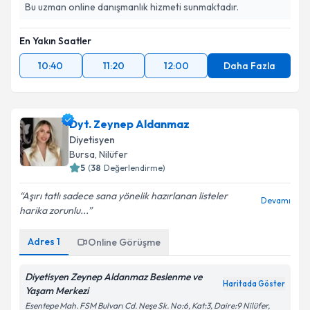
Bu uzman online danışmanlık hizmeti sunmaktadır.
En Yakın Saatler
10:40
11:20
12:00
Daha Fazla
Dyt. Zeynep Aldanmaz
Diyetisyen
Bursa
, Nilüfer
5
(
38
Değerlendirme)
Aşırı tatlı sadece sana yönelik hazırlanan listeler
Devamı
harika zorunlu...
Adres
1
Online Görüşme
Diyetisyen Zeynep Aldanmaz Beslenme ve
Haritada Göster
Yaşam Merkezi
Esentepe Mah. FSM Bulvarı Cd. Neşe Sk. No:6, Kat:3, Daire:9 Nilüfer,