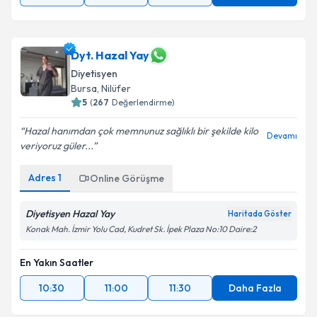
Dyt. Hazal Yay
Diyetisyen
Bursa
, Nilüfer
5
(
267
Değerlendirme)
Hazal hanımdan çok memnunuz sağlıklı bir şekilde kilo
Devamı
veriyoruz güler...
Adres
1
Online Görüşme
Diyetisyen Hazal Yay
Haritada Göster
Konak Mah. İzmir Yolu Cad, Kudret Sk. İpek Plaza No:10 Daire:2
En Yakın Saatler
10:30
11:00
11:30
Daha Fazla