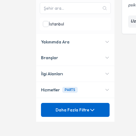
psik
Uz
İstanbul
Yakınımda Ara
Branşlar
Konumuma yakın uzmanları
göster
İlgi Alanları
Hizmetler
PARTS
Diğer
Mezuniyet
Afette psikolojik ilkyardım
Daha Fazla Filtre
Aile Terapisi
Uzmanlık Alınan Kurum
Afette psikolojik ilkyardım
Bedensel hastalıkların zihinsel