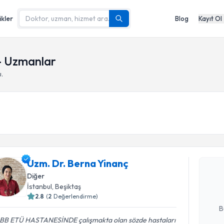
ikler
Blog
Kayıt Ol
- Uzmanlar
.
Randevu T
Uzm. Dr. 
Uzm. Dr. Berna Yinanç
Size bu uzm
hazırlandığ
Diğer
İstanbul
,
Beşiktaş
E-posta Ad
2.8
(
2
Değerlendirme)
B
BB ETÜ HASTANESİNDE çalışmakta olan sözde hastaları