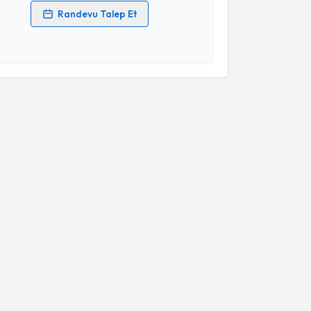
Randevu Talep Et
 verilerimin işlenmesine ilişkin
Aydınlatma Metni
'ni
 ve kişisel verilerimin belirtilen kapsamda
esini kabul ediyorum.
Takvim Talebini Gönder