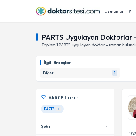
Uzmanlar
Klin
PARTS Uygulayan Doktorlar 
Toplam
1
PARTS
uygulayan doktor - uzman bulundu
İlgili Branşlar
Diğer
1
Aktif Filtreler
PARTS
Şehir
TO