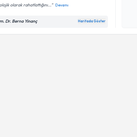
olojik olarak rahatlattığını...
Devamı
Kişisel
okudum
m. Dr. Berna Yinanç
Haritada Göster
işlenm