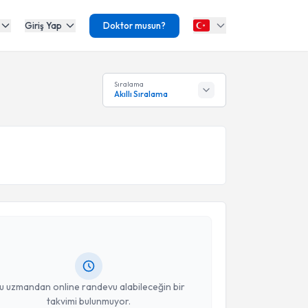
Giriş Yap
Doktor musun?
Sıralama
Akıllı Sıralama
akvimi Talebi
Berna Yinanç
için randevu takvimi talebi oluşturun.
andan randevu almanız için bir takvim
ında e-posta ile bilgilendireceğiz.
resiniz
u uzmandan online randevu alabileceğin bir
takvimi bulunmuyor.