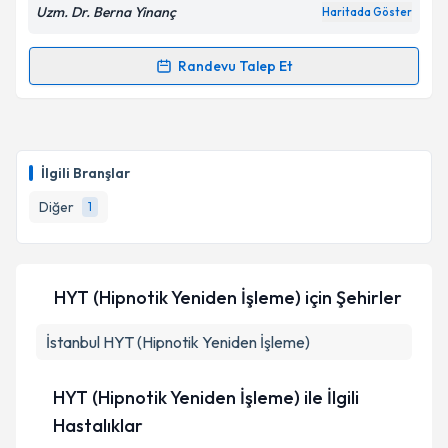
Uzm. Dr. Berna Yinanç
Haritada Göster
Randevu Talep Et
Randevu Takvimi Talebi
Uzm. Dr. Berna Yinanç
için randevu takvimi talebi
oluşturun. Size bu uzmandan randevu almanız için bir
İlgili Branşlar
takvim hazırlandığında e-posta ile bilgilendireceğiz.
Diğer
1
E-posta Adresiniz
HYT (Hipnotik Yeniden İşleme)
için Şehirler
Kişisel verilerimin işlenmesine ilişkin
Aydınlatma
İstanbul
Metni
HYT (Hipnotik Yeniden İşleme)
'ni okudum ve kişisel verilerimin belirtilen
kapsamda işlenmesini kabul ediyorum.
HYT (Hipnotik Yeniden İşleme) ile İlgili
Takvim Talebini Gönder
Hastalıklar