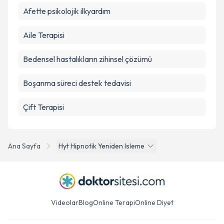
Afette psikolojik ilkyardım
Aile Terapisi
Bedensel hastalıkların zihinsel çözümü
Boşanma süreci destek tedavisi
Çift Terapisi
Ana Sayfa
Hyt Hipnotik Yeniden Isleme
Videolar
Blog
Online Terapi
Online Diyet