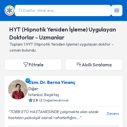
Doktor, klinik ara...
HYT (Hipnotik Yeniden İşleme) Uygulayan
Doktorlar - Uzmanlar
Toplam
1
HYT (Hipnotik Yeniden İşleme)
uygulayan doktor -
uzman bulundu.
Filtrele
Akıllı Sıralama
Uzm. Dr. Berna Yinanç
Diğer
İstanbul
,
Beşiktaş
2.8
(
2
Değerlendirme)
TOBB ETÜ HASTANESİNDE çalışmakta olan sözde
Devamı
hastaları psikolojik olarak rahatlattığını...