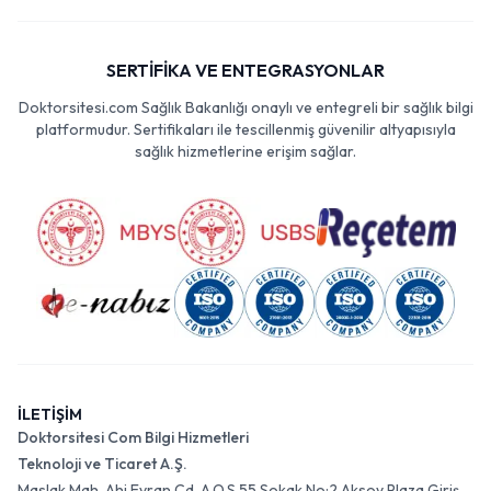
SERTİFİKA VE ENTEGRASYONLAR
Doktorsitesi.com Sağlık Bakanlığı onaylı ve entegreli bir sağlık bilgi
platformudur. Sertifikaları ile tescillenmiş güvenilir altyapısıyla
sağlık hizmetlerine erişim sağlar.
İLETİŞİM
Doktorsitesi Com Bilgi Hizmetleri
Teknoloji ve Ticaret A.Ş.
Maslak Mah. Ahi Evran Cd. A.O.S 55 Sokak No:2 Aksoy Plaza Giriş