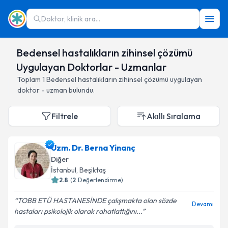
Doktor, klinik ara...
Bedensel hastalıkların zihinsel çözümü
Uygulayan Doktorlar - Uzmanlar
Toplam
1
Bedensel hastalıkların zihinsel çözümü
uygulayan
doktor - uzman bulundu.
Filtrele
Akıllı Sıralama
Uzm. Dr. Berna Yinanç
Diğer
İstanbul
,
Beşiktaş
2.8
(
2
Değerlendirme)
TOBB ETÜ HASTANESİNDE çalışmakta olan sözde
Devamı
hastaları psikolojik olarak rahatlattığını...