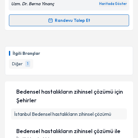
Uzm. Dr. Berna Yinanç
Haritada Göster
Randevu Talep Et
Randevu Takvimi Talebi
Uzm. Dr. Berna Yinanç
için randevu takvimi talebi
oluşturun. Size bu uzmandan randevu almanız için bir
İlgili Branşlar
takvim hazırlandığında e-posta ile bilgilendireceğiz.
Diğer
1
E-posta Adresiniz
Bedensel hastalıkların zihinsel çözümü
için
Kişisel verilerimin işlenmesine ilişkin
Aydınlatma
Şehirler
Metni
'ni okudum ve kişisel verilerimin belirtilen
kapsamda işlenmesini kabul ediyorum.
İstanbul
Bedensel hastalıkların zihinsel çözümü
Takvim Talebini Gönder
Bedensel hastalıkların zihinsel çözümü ile