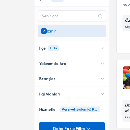
mua
Öze
Kuş
İzmir
İlçe
Urla
Yakınımda Ara
Branşlar
Konumuma yakın uzmanları
Konak
göster
Bayraklı
İlgi Alanları
Karşıyaka
Dt
Hizmetler
Parsiyel (Bölümlü) Protez
Mu
Diş Hekimi
Bornova
Hac
Mezuniyet
20 Lik Diş Çekimi
Daha Fazla Filtre
Torbalı