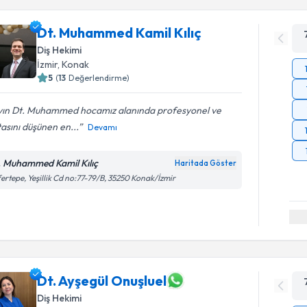
Dt. Muhammed Kamil Kılıç
Diş Hekimi
İzmir
, Konak
5
(
13
Değerlendirme)
yın Dt. Muhammed hocamız alanında profesyonel ve
asını düşünen en...
Devamı
. Muhammed Kamil Kılıç
Haritada Göster
ertepe, Yeşillik Cd no:77-79/B, 35250 Konak/İzmir
Dt. Ayşegül Onuşluel
Diş Hekimi