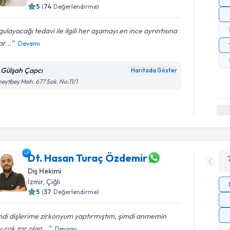
5
(
74
Değerlendirme)
ulayacağı tedavi ile ilgili her aşamayı en ince ayrıntısına
r...
Devamı
.Gülşah Çapcı
Haritada Göster
eytbey Mah. 677 Sok. No:11/1
Dt. Hasan Turaç Özdemir
Diş Hekimi
İzmir
, Çiğli
5
(
37
Değerlendirme)
di dişlerime zirkonyum yaptırmıştım, şimdi anmemin
hı çok zor olan...
Devamı