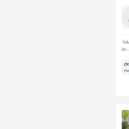
Ulu
iyi...
Dt
Mal