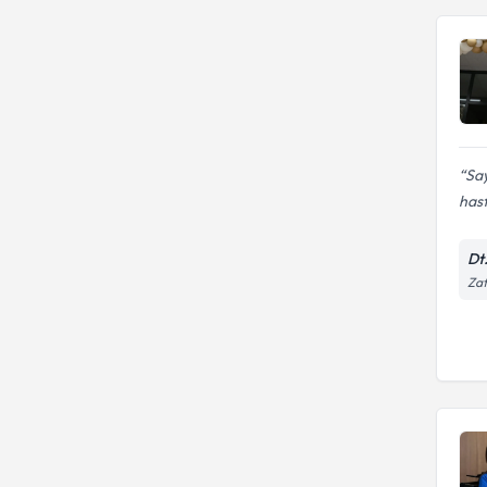
Sa
hast
Dt
Zaf