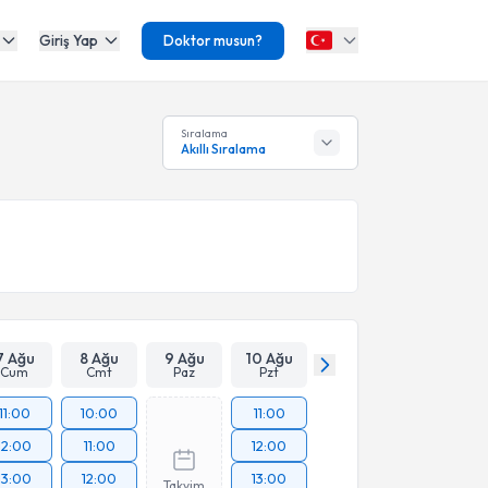
Giriş Yap
Doktor musun?
Sıralama
Akıllı Sıralama
7 Ağu
8 Ağu
9 Ağu
10 Ağu
Cum
Cmt
Paz
Pzt
11:00
10:00
11:00
12:00
11:00
12:00
13:00
12:00
13:00
Takvim