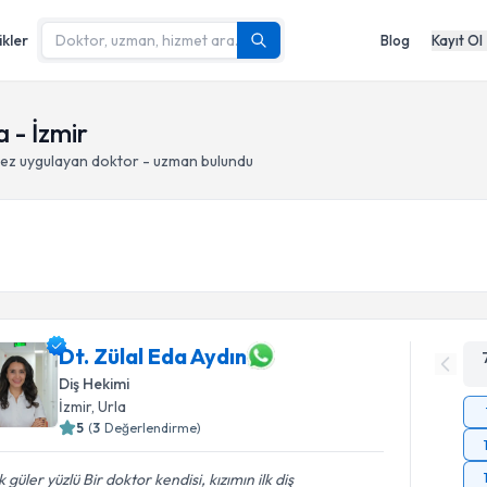
ikler
Blog
Kayıt Ol
a - İzmir
tez
uygulayan doktor - uzman bulundu
Dt. Zülal Eda Aydın
Diş Hekimi
İzmir
, Urla
5
(
3
Değerlendirme)
 güler yüzlü Bir doktor kendisi, kızımın ilk diş