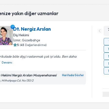
enize yakın diğer uzmanlar
Dt. Nergiz Arslan
Diş Hekimi
İzmir
, Güzelbahçe
5
(
45
Değerlendirme)
ikulade böle dișçi raslanmak çok iyi oldu. Ben daha
Devamı
ş Hekimi Nergiz Arslan Muayenehanesi
Haritada Göster
ı, Mithatpaşa Cd. No:130/2