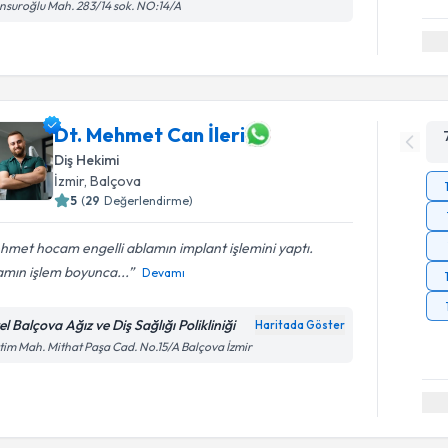
suroğlu Mah. 283/14 sok. NO:14/A
Dt. Mehmet Can İleri
Diş Hekimi
İzmir
, Balçova
5
(
29
Değerlendirme)
met hocam engelli ablamın implant işlemini yaptı.
amın işlem boyunca...
Devamı
l Balçova Ağız ve Diş Sağlığı Polikliniği
Haritada Göster
tim Mah. Mithat Paşa Cad. No.15/A Balçova İzmir