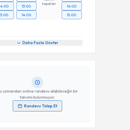
kapalıdır
14:00
13:00
14:00
15:00
14:00
15:00
akvimi Talebi
Daha Fazla Göster
t Uğur Türkyılmaz
için randevu takvimi talebi
Size bu uzmandan randevu almanız için bir takvim
ında e-posta ile bilgilendireceğiz.
resiniz
u uzmandan online randevu alabileceğin bir
takvimi bulunmuyor.
Randevu Talep Et
 verilerimin işlenmesine ilişkin
Aydınlatma Metni
'ni
 ve kişisel verilerimin belirtilen kapsamda
esini kabul ediyorum.