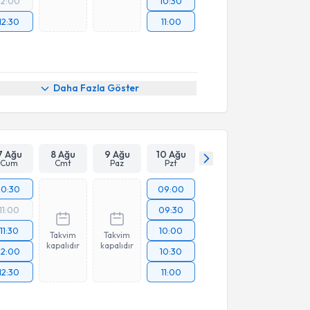
12:00
10:30
12:30
11:00
Daha Fazla Göster
7 Ağu
8 Ağu
9 Ağu
10 Ağu
Cum
Cmt
Paz
Pzt
10:30
09:00
11:00
09:30
11:30
10:00
Takvim
Takvim
kapalıdır
kapalıdır
12:00
10:30
12:30
11:00