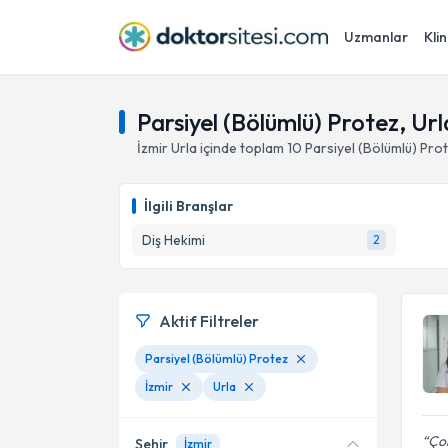
Uzmanlar
Klin
Parsiyel (Bölümlü) Protez, Url
İzmir
Urla
içinde toplam
10
Parsiyel (Bölümlü) Pro
İlgili Branşlar
Diş Hekimi
2
Aktif Filtreler
Parsiyel (Bölümlü) Protez
İzmir
Urla
Çok
Şehir
İzmir