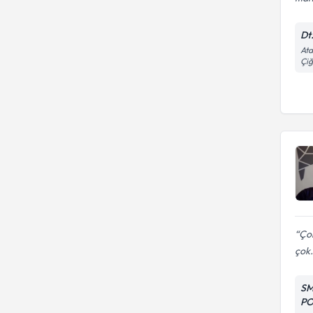
Dt
Ata
Çiğ
Çok
çok.
SM
PO