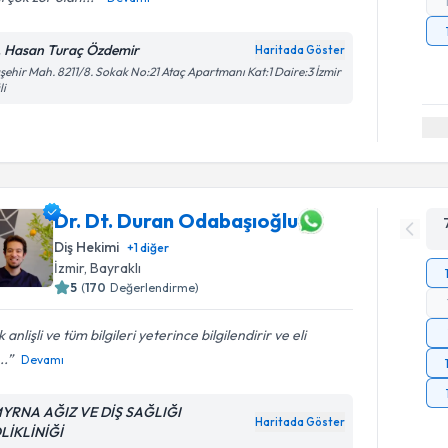
. Hasan Turaç Özdemir
Haritada Göster
şehir Mah. 8211/8. Sokak No:21 Ataç Apartmanı Kat:1 Daire:3 İzmir
li
Dr. Dt. Duran Odabaşıoğlu
Diş Hekimi
+
1
diğer
İzmir
, Bayraklı
5
(
170
Değerlendirme)
 anlişli ve tüm bilgileri yeterince bilgilendirir ve eli
..
Devamı
YRNA AĞIZ VE DİŞ SAĞLIĞI
Haritada Göster
LİKLİNİĞİ