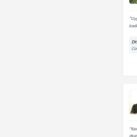
Uyg
kada
Dt
Cün
Ken
ifla