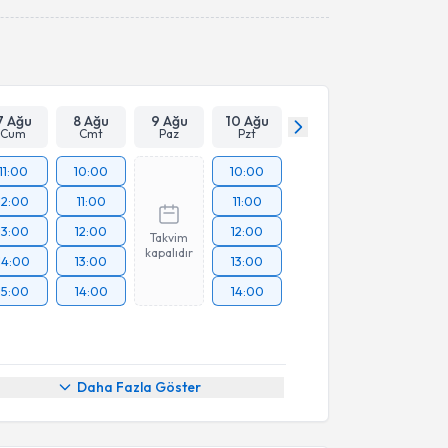
Takvim Talebini Gönder
7 Ağu
8 Ağu
9 Ağu
10 Ağu
Cum
Cmt
Paz
Pzt
11:00
10:00
10:00
12:00
11:00
11:00
13:00
12:00
12:00
Takvim
kapalıdır
14:00
13:00
13:00
15:00
14:00
14:00
Daha Fazla Göster