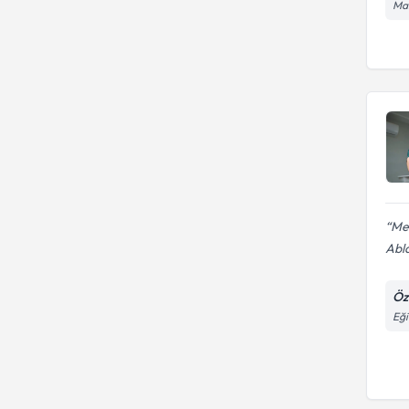
Man
Meh
Abl
Öze
Eği