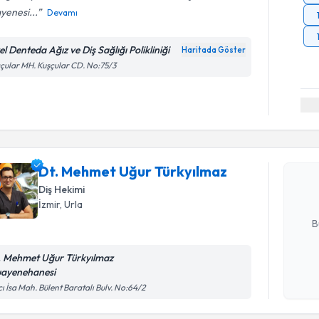
yenesi...
Devamı
l Denteda Ağız ve Diş Sağlığı Polikliniği
Haritada Göster
çular MH. Kuşçular CD. No:75/3
Randevu T
Dt. Mehme
oluşturun. 
Dt. Mehmet Uğur Türkyılmaz
hazırlandığ
Diş Hekimi
İzmir
, Urla
E-posta Ad
B
. Mehmet Uğur Türkyılmaz
ayenehanesi
Kişisel
ı İsa Mah. Bülent Baratalı Bulv. No:64/2
okudum
işlenm