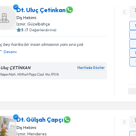
Dt. Uluç Çetinkan
Diş Hekimi
İzmir
, Güzelbahçe
5
(
7
Değerlendirme)
ç bey harika bir insan olmasının yanı sıra çok
Devamı
.Uluç ÇETİNKAN
Haritada Göster
tepe Mah. Mithat Paşa Cad. No.191/A
Dt. Gülşah Çapçı
Diş Hekimi
İzmir
, Menderes