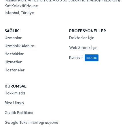
Maslak Mah. Ahi Evran Cd. A.O.S 55 Sokak No:2 Aksoy Plaza Giriş
Kat Kolektif House
İstanbul, Türkiye
SAĞLIK
PROFESYONELLER
Uzmanlar
Doktorlar İçin
Uzmanlık Alanları
Web Siteniz İçin
Hastalıklar
Kariyer
İşe Alım
Hizmetler
Hastaneler
KURUMSAL
Hakkımızda
Bize Ulaşın
Gizlilik Politikası
Google Takvim Entegrasyonu