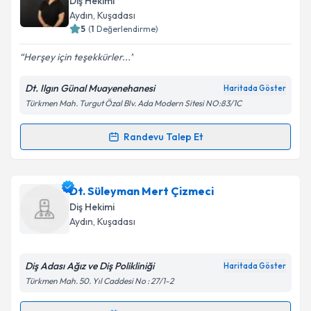
Diş Hekimi
takvim hazırlandığında e-posta ile bilgilendireceğiz.
Aydın
, Kuşadası
5
(
1
Değerlendirme)
E-posta Adresiniz
Herşey için teşekkürler...
Dt. Ilgın Günal Muayenehanesi
Haritada Göster
Türkmen Mah. Turgut Özal Blv. Ada Modern Sitesi NO:83/1C
Kişisel verilerimin işlenmesine ilişkin
Aydınlatma
Metni
'ni okudum ve kişisel verilerimin belirtilen
kapsamda işlenmesini kabul ediyorum.
Randevu Talep Et
Randevu Takvimi Talebi
Takvim Talebini Gönder
Dt. Ilgın Günal
için randevu takvimi talebi oluşturun.
Dt. Süleyman Mert Çizmeci
Size bu uzmandan randevu almanız için bir takvim
Diş Hekimi
hazırlandığında e-posta ile bilgilendireceğiz.
Aydın
, Kuşadası
E-posta Adresiniz
Diş Adası Ağız ve Diş Polikliniği
Haritada Göster
Türkmen Mah. 50. Yıl Caddesi No : 27/1-2