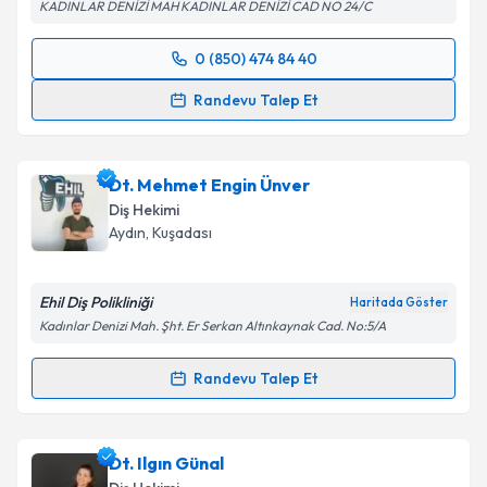
KADINLAR DENİZİ MAH KADINLAR DENİZİ CAD NO 24/C
0 (850) 474 84 40
Randevu Takvimi Talebi
Randevu Talep Et
Dt. Uğur Bozkaya
için randevu takvimi talebi
oluşturun. Size bu uzmandan randevu almanız için bir
Dt. Mehmet Engin Ünver
takvim hazırlandığında e-posta ile bilgilendireceğiz.
Diş Hekimi
E-posta Adresiniz
Aydın
, Kuşadası
Ehil Diş Polikliniği
Haritada Göster
Kadınlar Denizi Mah. Şht. Er Serkan Altınkaynak Cad. No:5/A
Kişisel verilerimin işlenmesine ilişkin
Aydınlatma
Metni
'ni okudum ve kişisel verilerimin belirtilen
Randevu Talep Et
kapsamda işlenmesini kabul ediyorum.
Randevu Takvimi Talebi
Takvim Talebini Gönder
Dt. Mehmet Engin Ünver
için randevu takvimi talebi
Dt. Ilgın Günal
oluşturun. Size bu uzmandan randevu almanız için bir