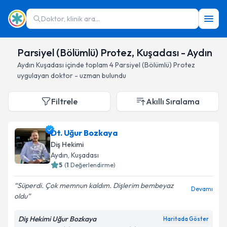
Doktor, klinik ara...
Parsiyel (Bölümlü) Protez, Kuşadası - Aydın
Aydın
Kuşadası
içinde toplam
4
Parsiyel (Bölümlü) Protez
uygulayan doktor - uzman bulundu
Filtrele
Akıllı Sıralama
Dt. Uğur Bozkaya
Diş Hekimi
Aydın
, Kuşadası
5
(
1
Değerlendirme)
Süperdi. Çok memnun kaldım. Dişlerim bembeyaz
Devamı
oldu
Diş Hekimi Uğur Bozkaya
Haritada Göster