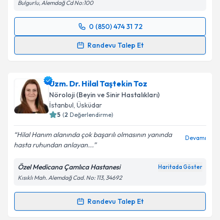
Bulgurlu, Alemdağ Cd No:100
0 (850) 474 31 72
Randevu Takvimi Talebi
Randevu Talep Et
Uzm. Dr. Gözde Nezir
için randevu takvimi talebi
oluşturun. Size bu uzmandan randevu almanız için bir
Uzm. Dr. Hilal Taştekin Toz
takvim hazırlandığında e-posta ile bilgilendireceğiz.
Nöroloji (Beyin ve Sinir Hastalıkları)
E-posta Adresiniz
İstanbul
, Üsküdar
5
(
2
Değerlendirme)
Hilal Hanım alanında çok başarılı olmasının yanında
Devamı
hasta ruhundan anlayan...
Kişisel verilerimin işlenmesine ilişkin
Aydınlatma
Metni
'ni okudum ve kişisel verilerimin belirtilen
Özel Medicana Çamlıca Hastanesi
Haritada Göster
kapsamda işlenmesini kabul ediyorum.
Kısıklı Mah. Alemdağ Cad. No: 113, 34692
Takvim Talebini Gönder
Randevu Talep Et
Randevu Takvimi Talebi