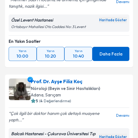
Devamı
tanıştık, nazik ilgisi...
Özel Levent Hastanesi
Haritada Göster
Ortabayır Mahallesi Oto Caddesi No: 3 Levent
En Yakın Saatler
Yarın
Yarın
Yarın
Daha Fazla
10:00
10:20
10:40
Prof. Dr. Ayşe Filiz Koç
Nöroloji (Beyin ve Sinir Hastalıkları)
Adana
, Sarıçam
5
(
4
Değerlendirme)
Çok ilgili bir doktor hanım çok detaylı muayene
Devamı
yaptı...
Balcalı Hastanesi - Çukurova Üniversitesi Tıp
Haritada Göster