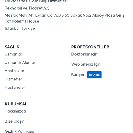
Doktorsitesi Com Bilgi Hizmetleri
Teknoloji ve Ticaret A.Ş.
Maslak Mah. Ahi Evran Cd. A.O.S 55 Sokak No:2 Aksoy Plaza Giriş
Kat Kolektif House
İstanbul, Türkiye
SAĞLIK
PROFESYONELLER
Uzmanlar
Doktorlar İçin
Uzmanlık Alanları
Web Siteniz İçin
Hastalıklar
Kariyer
İşe Alım
Hizmetler
Hastaneler
KURUMSAL
Hakkımızda
Bize Ulaşın
Gizlilik Politikası