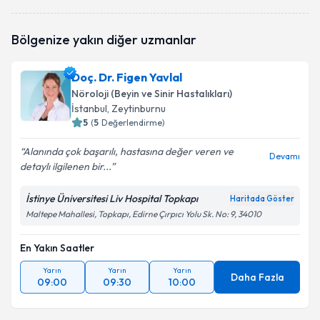
Uzm. Dr. Hilal Taştekin Toz
için randevu takvimi
Bölgenize yakın diğer uzmanlar
talebi oluşturun. Size bu uzmandan randevu almanız
için bir takvim hazırlandığında e-posta ile
bilgilendireceğiz.
Doç. Dr. Figen Yavlal
Nöroloji (Beyin ve Sinir Hastalıkları)
E-posta Adresiniz
İstanbul
, Zeytinburnu
5
(
5
Değerlendirme)
Alanında çok başarılı, hastasına değer veren ve
Devamı
detaylı ilgilenen bir...
Kişisel verilerimin işlenmesine ilişkin
Aydınlatma
Metni
'ni okudum ve kişisel verilerimin belirtilen
kapsamda işlenmesini kabul ediyorum.
İstinye Üniversitesi Liv Hospital Topkapı
Haritada Göster
Maltepe Mahallesi, Topkapı, Edirne Çırpıcı Yolu Sk. No: 9, 34010
Takvim Talebini Gönder
En Yakın Saatler
Yarın
Yarın
Yarın
Daha Fazla
09:00
09:30
10:00