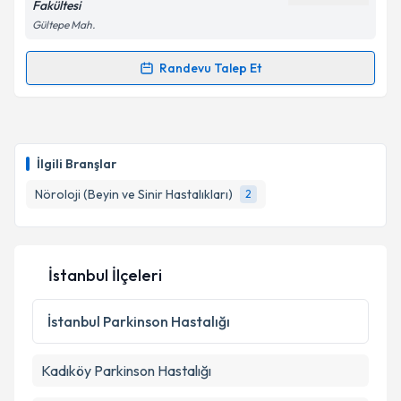
Fakültesi
Gültepe Mah.
Randevu Talep Et
Randevu Takvimi Talebi
Prof. Dr. Ayşe Filiz Koç
için randevu takvimi talebi
oluşturun. Size bu uzmandan randevu almanız için bir
İlgili Branşlar
takvim hazırlandığında e-posta ile bilgilendireceğiz.
Nöroloji (Beyin ve Sinir Hastalıkları)
2
E-posta Adresiniz
İstanbul İlçeleri
Kişisel verilerimin işlenmesine ilişkin
Aydınlatma
Metni
'ni okudum ve kişisel verilerimin belirtilen
İstanbul
Parkinson Hastalığı
kapsamda işlenmesini kabul ediyorum.
Kadıköy
Parkinson Hastalığı
Takvim Talebini Gönder