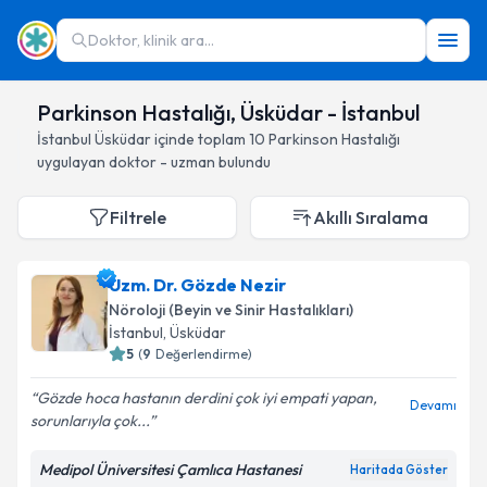
Doktor, klinik ara...
Parkinson Hastalığı, Üsküdar - İstanbul
İstanbul
Üsküdar
içinde toplam
10
Parkinson Hastalığı
uygulayan doktor - uzman bulundu
Filtrele
Akıllı Sıralama
Uzm. Dr. Gözde Nezir
Nöroloji (Beyin ve Sinir Hastalıkları)
İstanbul
, Üsküdar
5
(
9
Değerlendirme)
Gözde hoca hastanın derdini çok iyi empati yapan,
Devamı
sorunlarıyla çok...
Medipol Üniversitesi Çamlıca Hastanesi
Haritada Göster