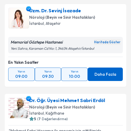
Uzm. Dr. Sevinj İsazade
Nöroloji (Beyin ve Sinir Hastalıkları)
İstanbul
, Ataşehir
Memorial Göztepe Hastanesi
Haritada Göster
Yeni Sahra, Karaman Cd No: 1, 34634 Ataşehir/İstanbul
En Yakın Saatler
Yarın
Yarın
Yarın
Daha Fazla
09:00
09:30
10:00
Dr. Öğr. Üyesi Mehmet Sabri Erdöl
Nöroloji (Beyin ve Sinir Hastalıkları)
İstanbul
, Kağıthane
5
(
7
Değerlendirme)
Mehmet Sabri Hocamız ile annemiz için gittiğimide