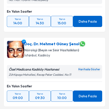
En Yakın Saatler
Yarın
Yarın
Yarın
Daha Fazla
14:00
14:30
15:00
Doç. Dr. Mehmet Güney Şenol
Nöroloji (Beyin ve Sinir Hastalıkları)
İstanbul
, Kadıköy
Özel Medicana Kadıköy Hastanesi
Haritada Göster
Zühtüpaşa Mahallesi, Recep Peker Caddesi. No:11
En Yakın Saatler
Yarın
Yarın
Yarın
Daha Fazla
09:00
09:30
10:00