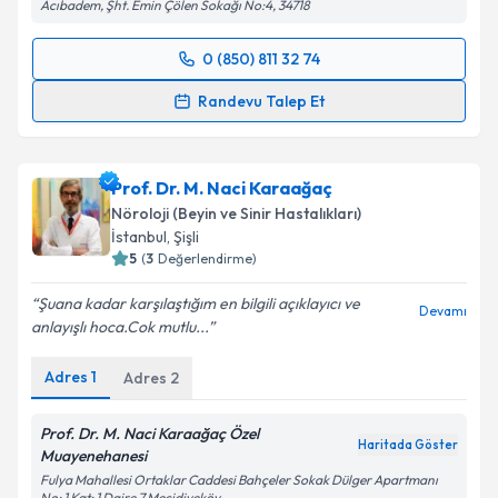
Acıbadem, Şht. Emin Çölen Sokağı No:4, 34718
Kişisel verilerimin işlenmesine ilişkin
Aydınlatma
Metni
'ni okudum ve kişisel verilerimin belirtilen
0 (850) 811 32 74
kapsamda işlenmesini kabul ediyorum.
Randevu Takvimi Talebi
Randevu Talep Et
Takvim Talebini Gönder
Dr. Öğr. Üyesi Binnur Özkar
için randevu takvimi
talebi oluşturun. Size bu uzmandan randevu almanız
Prof. Dr. M. Naci Karaağaç
için bir takvim hazırlandığında e-posta ile
bilgilendireceğiz.
Nöroloji (Beyin ve Sinir Hastalıkları)
İstanbul
, Şişli
E-posta Adresiniz
5
(
3
Değerlendirme)
Şuana kadar karşılaştığım en bilgili açıklayıcı ve
Devamı
anlayışlı hoca.Cok mutlu...
Kişisel verilerimin işlenmesine ilişkin
Aydınlatma
Adres
1
Adres
2
Metni
'ni okudum ve kişisel verilerimin belirtilen
kapsamda işlenmesini kabul ediyorum.
Prof. Dr. M. Naci Karaağaç Özel
Haritada Göster
Muayenehanesi
Takvim Talebini Gönder
Fulya Mahallesi Ortaklar Caddesi Bahçeler Sokak Dülger Apartmanı
No: 1 Kat: 1 Daire 7 Mecidiyeköy