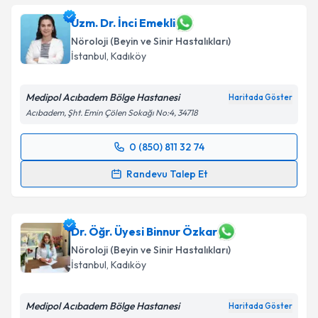
Uzm. Dr. İnci Emekli
Nöroloji (Beyin ve Sinir Hastalıkları)
İstanbul
, Kadıköy
Medipol Acıbadem Bölge Hastanesi
Haritada Göster
Acıbadem, Şht. Emin Çölen Sokağı No:4, 34718
0 (850) 811 32 74
Randevu Takvimi Talebi
Randevu Talep Et
Uzm. Dr. İnci Emekli
için randevu takvimi talebi
oluşturun. Size bu uzmandan randevu almanız için bir
takvim hazırlandığında e-posta ile bilgilendireceğiz.
Dr. Öğr. Üyesi Binnur Özkar
Nöroloji (Beyin ve Sinir Hastalıkları)
E-posta Adresiniz
İstanbul
, Kadıköy
Medipol Acıbadem Bölge Hastanesi
Haritada Göster