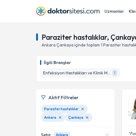
Uzmanlar
Klin
Paraziter hastalıklar, Çankay
Ankara
Çankaya
içinde toplam
1
Paraziter hastalı
İlgili Branşlar
Enfeksiyon Hastalıkları ve Klinik Mikrobiyoloji
1
Aktif Filtreler
Paraziter hastalıklar
Ankara
Çankaya
Fa
Şehir
Ankara