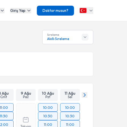
Giriş Yap
Doktor musun?
Sıralama
Akıllı Sıralama
8 Ağu
9 Ağu
10 Ağu
11 Ağu
Cmt
Paz
Pzt
Sal
11:00
10:00
10:00
11:30
10:30
10:30
12:00
11:00
11:00
Takvim