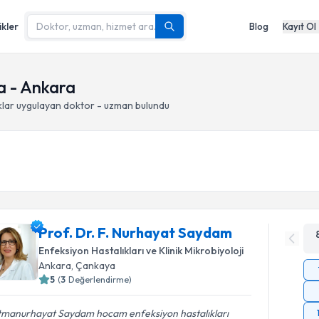
ikler
Blog
Kayıt Ol
a - Ankara
klar
uygulayan doktor - uzman bulundu
Prof. Dr. F. Nurhayat Saydam
Enfeksiyon Hastalıkları ve Klinik Mikrobiyoloji
Ankara
, Çankaya
5
(
3
Değerlendirme)
tmanurhayat Saydam hocam enfeksiyon hastalıkları