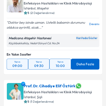
Enfeksiyon Hastalıkları ve Klinik Mikrobiyoloji
İstanbul
,
Ataşehir
5
(
2
Değerlendirme)
Doktor bey isinde uzman. Ustelik babamin durumunu
Devamı
oldukca ayrintili, sicak...
Medicana Ataşehir Hastanesi
Haritada Göster
Küçükbakkalköy, Vedat Günyol Cd. No:24
En Yakın Saatler
Yarın
Yarın
Yarın
Daha Fazla
09:00
09:30
10:00
Prof. Dr. Cihadiye Elif Öztürk
Enfeksiyon Hastalıkları ve Klinik Mikrobiyoloji
İstanbul
,
Şişli
5
(
1
Değerlendirme)