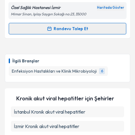
Özel Sağlık Hastanesi İzmir
Haritada Göster
Mimar Sinan, Işılay Saygın Sokağı no:23, 35000
Randevu Talep Et
Randevu Takvimi Talebi
Prof. Dr. Sarhan Sakarya
için randevu takvimi talebi
oluşturun. Size bu uzmandan randevu almanız için bir
İlgili Branşlar
takvim hazırlandığında e-posta ile bilgilendireceğiz.
Enfeksiyon Hastalıkları ve Klinik Mikrobiyoloji
6
E-posta Adresiniz
Kronik akut viral hepatitler
için Şehirler
Kişisel verilerimin işlenmesine ilişkin
Aydınlatma
İstanbul
Metni
Kronik akut viral hepatitler
'ni okudum ve kişisel verilerimin belirtilen
kapsamda işlenmesini kabul ediyorum.
İzmir
Kronik akut viral hepatitler