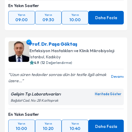
En Yakın Saatler
Yarın
Yarın
Yarın
Daha Fazla
09:00
09:30
10:00
Prof. Dr. Paşa Göktaş
Enfeksiyon Hastalıkları ve Klinik Mikrobiyoloji
İstanbul
,
Kadıköy
4.9
(
12
Değerlendirme)
Uzun süren tedaviler sonrası dün bir testle ilgili almak
Devamı
üzere...
Gelişim Tıp Laboratuvarları
Haritada Göster
Bağdat Cad. No: 28 Kızıltoprak
En Yakın Saatler
Yarın
Yarın
Yarın
Daha Fazla
10:00
10:20
10:40