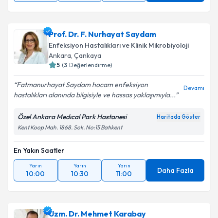
Prof. Dr. F. Nurhayat Saydam
Enfeksiyon Hastalıkları ve Klinik Mikrobiyoloji
Ankara
,
Çankaya
5
(
3
Değerlendirme)
Fatmanurhayat Saydam hocam enfeksiyon
Devamı
hastalıkları alanında bilgisiyle ve hassas yaklaşımıyla...
Özel Ankara Medıcal Park Hastanesi
Haritada Göster
Kent Koop Mah. 1868. Sok. No:15 Batıkent
En Yakın Saatler
Yarın
Yarın
Yarın
Daha Fazla
10:00
10:30
11:00
Uzm. Dr. Mehmet Karabay