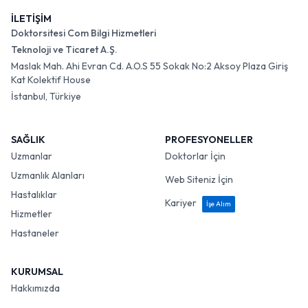
İLETİŞİM
Doktorsitesi Com Bilgi Hizmetleri
Teknoloji ve Ticaret A.Ş.
Maslak Mah. Ahi Evran Cd. A.O.S 55 Sokak No:2 Aksoy Plaza Giriş
Kat Kolektif House
İstanbul, Türkiye
SAĞLIK
PROFESYONELLER
Uzmanlar
Doktorlar İçin
Uzmanlık Alanları
Web Siteniz İçin
Hastalıklar
Kariyer
İşe Alım
Hizmetler
Hastaneler
KURUMSAL
Hakkımızda