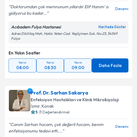
Doktorumdan çok memnunum yıllardır Elif Hanım’ a
Devamı
gidiyoruz bu kadar...
Acıbadem Fulya Hastanesi
Haritada Göster
Adres Dikilitaş Mah. Hakkı Yeten Cad. Yeşilçimen Sok. No:23, 34349
Fulya
En Yakın Saatler
Yarın
Yarın
Yarın
Daha Fazla
08:00
08:30
09:00
Prof. Dr. Sarhan Sakarya
Enfeksiyon Hastalıkları ve Klinik Mikrobiyoloji
İzmir
,
Konak
5
(
1
Değerlendirme)
Canım Sarhan hocam, çok değerli hocam, benim
Devamı
enfeksiyonumu tedavi etti....