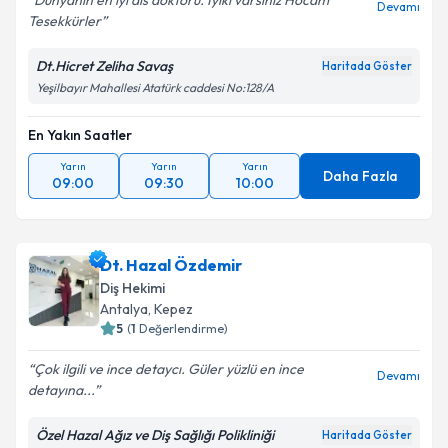
Dünyanin en iyi dis doktoru. Iyiki varsiniz Hocam
Devamı
Tesekkürler
Dt.Hicret Zeliha Savaş
Haritada Göster
Yeşilbayır Mahallesi Atatürk caddesi No:128/A
En Yakın Saatler
Yarın
Yarın
Yarın
Daha Fazla
09:00
09:30
10:00
Dt. Hazal Özdemir
Diş Hekimi
Antalya
, Kepez
5
(
1
Değerlendirme)
Çok ilgili ve ince detaycı. Güler yüzlü en ince
Devamı
detayına...
Özel Hazal Ağız ve Diş Sağlığı Polikliniği
Haritada Göster