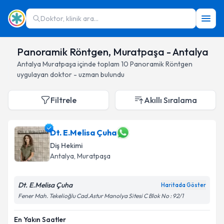
Doktor, klinik ara...
Panoramik Röntgen, Muratpaşa - Antalya
Antalya
Muratpaşa
içinde toplam
10
Panoramik Röntgen
uygulayan doktor - uzman bulundu
Filtrele
Akıllı Sıralama
Dt. E.Melisa Çuha
Diş Hekimi
Antalya
, Muratpaşa
Dt. E.Melisa Çuha
Haritada Göster
Fener Mah. Tekelioğlu Cad.Astur Manolya Sitesi C Blok No : 92/1
En Yakın Saatler