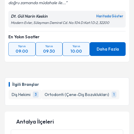
doğru zamanda müdahale ile...
Dt. Gül Narin Keskin
Haritada Göster
Modern Evler, Süleyman Demirel Cd. No:104 D:Kat:1 D:2, 32200
En Yakın Saatler
Yarın
Yarın
Yarın
Daha Fazla
09:00
09:30
10:00
İlgili Branşlar
Diş Hekimi
Ortodonti (Çene-Diş Bozuklukları)
3
1
Antalya İlçeleri