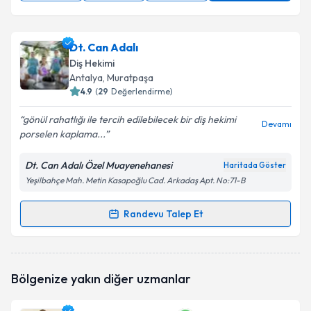
Dt. Can Adalı
Diş Hekimi
Antalya
, Muratpaşa
4.9
(
29
Değerlendirme)
gönül rahatlığı ile tercih edilebilecek bir diş hekimi
Devamı
porselen kaplama...
Dt. Can Adalı Özel Muayenehanesi
Haritada Göster
Yeşilbahçe Mah. Metin Kasapoğlu Cad. Arkadaş Apt. No:71-B
Randevu Talep Et
Randevu Takvimi Talebi
Dt. Can Adalı
için randevu takvimi talebi oluşturun.
Bölgenize yakın diğer uzmanlar
Size bu uzmandan randevu almanız için bir takvim
hazırlandığında e-posta ile bilgilendireceğiz.