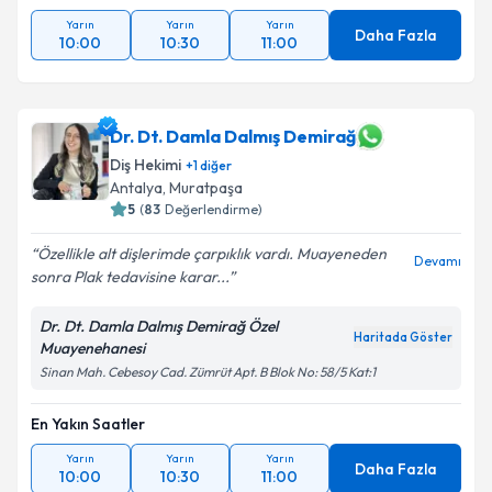
Yarın
Yarın
Yarın
Daha Fazla
10:00
10:30
11:00
Dr. Dt. Damla Dalmış Demirağ
Diş Hekimi
+
1
diğer
Antalya
, Muratpaşa
5
(
83
Değerlendirme)
Özellikle alt dişlerimde çarpıklık vardı. Muayeneden
Devamı
sonra Plak tedavisine karar...
Dr. Dt. Damla Dalmış Demirağ Özel
Haritada Göster
Muayenehanesi
Sinan Mah. Cebesoy Cad. Zümrüt Apt. B Blok No: 58/5 Kat:1
En Yakın Saatler
Yarın
Yarın
Yarın
Daha Fazla
10:00
10:30
11:00