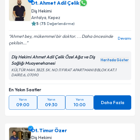
Dt. Ahmet Adil Çelik
E-posta Adresiniz
Diş Hekimi
Antalya
, Kepez
5
(
75
Değerlendirme)
Kişisel verilerimin işlenmesine ilişkin
Aydınlatma
Ahmet bey, mükemmel bir doktor. . . Daha öncesinde
Devamı
Metni
'ni okudum ve kişisel verilerimin belirtilen
çekilsin...
kapsamda işlenmesini kabul ediyorum.
Diş Hekimi Ahmet Adil Çelik Özel Ağız ve Diş
Haritada Göster
Sağlığı Muayenehanesi
Takvim Talebini Gönder
KÜLTÜR MAH. 3823. SK. NO:11 FIRAT APARTMANI B BLOK KAT:1
DAİRE:6, 07090
En Yakın Saatler
Yarın
Yarın
Yarın
Daha Fazla
09:00
09:30
10:00
Dt. Timur Özer
Diş Hekimi