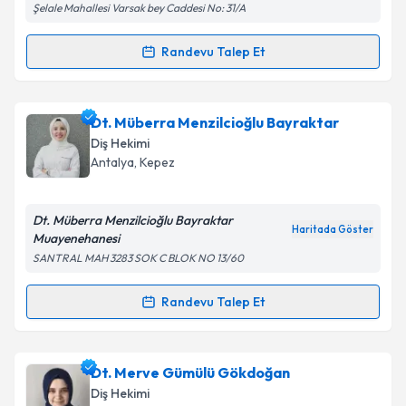
Şelale Mahallesi Varsak bey Caddesi No: 31/A
Randevu Talep Et
Randevu Takvimi Talebi
Dt. Hazal Özdemir
için randevu takvimi talebi
Dt. Müberra Menzilcioğlu Bayraktar
oluşturun. Size bu uzmandan randevu almanız için bir
Diş Hekimi
takvim hazırlandığında e-posta ile bilgilendireceğiz.
Antalya
, Kepez
E-posta Adresiniz
Dt. Müberra Menzilcioğlu Bayraktar
Haritada Göster
Muayenehanesi
SANTRAL MAH 3283 SOK C BLOK NO 13/60
Kişisel verilerimin işlenmesine ilişkin
Aydınlatma
Metni
'ni okudum ve kişisel verilerimin belirtilen
Randevu Talep Et
Randevu Takvimi Talebi
kapsamda işlenmesini kabul ediyorum.
Dt. Müberra Menzilcioğlu Bayraktar
için randevu
Dt. Merve Gümülü Gökdoğan
Takvim Talebini Gönder
takvimi talebi oluşturun. Size bu uzmandan randevu
Diş Hekimi