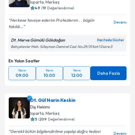
almanız için bir takvim hazırlandığında e-posta ile
Isparta
, Merkez
bilgilendireceğiz.
4.9
(
19
Değerlendirme)
E-posta Adresiniz
Herkese tavsiye ederim Protezlerım . . bügün
Devamı
takıldı...
Dt. Merve Gümülü Gökdoğan
Haritada Göster
Bahçelievler Mah. Süleyman Demirel Cad. No:29/31 Kat:1 Daire:3
Kişisel verilerimin işlenmesine ilişkin
Aydınlatma
Metni
'ni okudum ve kişisel verilerimin belirtilen
kapsamda işlenmesini kabul ediyorum.
En Yakın Saatler
Yarın
Yarın
Yarın
Daha Fazla
09:00
10:00
12:00
Takvim Talebini Gönder
Dt. Gül Narin Keskin
Diş Hekimi
Isparta
, Merkez
5
(
209
Değerlendirme)
Gerekli bütün bilgilendirilme yapılıp doğru tedavi
Devamı