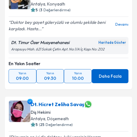
Antalya
, Konyaaltı
5
(
3
Değerlendirme)
Doktor bey gayet güleryüzlü ve olumlu şekilde beni
Devamı
karşıladı. Hasta...
Dt. Timur Özer Muayenehanesi
Haritada Göster
Arapsuyu Mah. 621 Sokak Çetin Apt. No:1/A İç Kapı No: Z02
En Yakın Saatler
Yarın
Yarın
Yarın
Daha Fazla
09:00
09:30
10:00
Dt. Hicret Zeliha Savaş
Diş Hekimi
Antalya
, Döşemealtı
5
(
25
Değerlendirme)