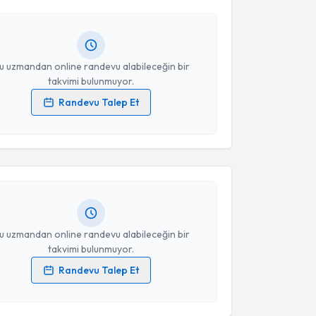
andan randevu almanız için bir takvim
ında e-posta ile bilgilendireceğiz.
Takvim Talebini Gönder
resiniz
u uzmandan online randevu alabileceğin bir
takvimi bulunmuyor.
Randevu Talep Et
akvimi Talebi
 verilerimin işlenmesine ilişkin
Aydınlatma Metni
'ni
 ve kişisel verilerimin belirtilen kapsamda
esini kabul ediyorum.
ağrı Burdurlu
için randevu takvimi talebi oluşturun.
andan randevu almanız için bir takvim
ında e-posta ile bilgilendireceğiz.
Takvim Talebini Gönder
resiniz
u uzmandan online randevu alabileceğin bir
takvimi bulunmuyor.
Randevu Talep Et
 verilerimin işlenmesine ilişkin
Aydınlatma Metni
'ni
 ve kişisel verilerimin belirtilen kapsamda
esini kabul ediyorum.