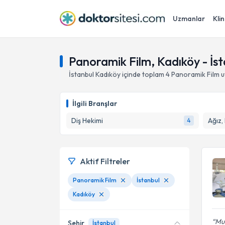
Uzmanlar
Klin
Panoramik Film, Kadıköy - İst
İstanbul
Kadıköy
içinde toplam
4
Panoramik Film
u
İlgili Branşlar
Diş Hekimi
Ağız,
4
Aktif Filtreler
Panoramik Film
İstanbul
Kadıköy
Muh
Şehir
İstanbul