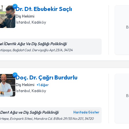
Size bu uzm
Dr. Dt. Ebubekir Saçlı
hazırlandığ
Diş Hekimi
E-posta Ad
İstanbul
, Kadıköy
B
l İDentik Ağız Ve Diş Sağlığı Polikliniği
Randevu T
Kişisel
tüpaşa, Bağdat Cad. Dervişoğlu Apt.23/A, 34724
okudum
işlenm
Doç. Dr. Ç
Size bu uzm
Doç. Dr. Çağrı Burdurlu
hazırlandığ
Diş Hekimi
+
1
diğer
E-posta Ad
İstanbul
, Kadıköy
B
Dent Ağız ve Diş Sağlığı Polikliniği
Haritada Göster
Kişisel
irtepe, Evinpark Sitesi, Mandıra Cd. B Blok 29/55 No:201, 34720
okudum
işlenm