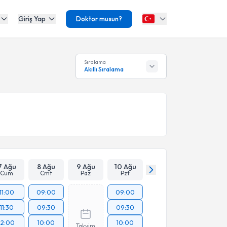
Giriş Yap
Doktor musun?
Sıralama
Akıllı Sıralama
7 Ağu
8 Ağu
9 Ağu
10 Ağu
Cum
Cmt
Paz
Pzt
11:00
09:00
09:00
11:30
09:30
09:30
12:00
10:00
10:00
Takvim