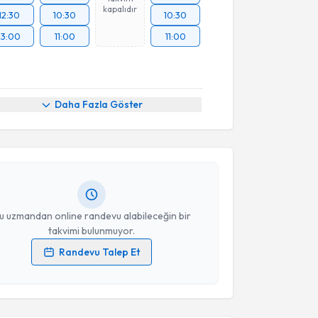
kapalıdır
12:30
10:30
10:30
13:00
11:00
11:00
akvimi Talebi
Daha Fazla Göster
nsu Tor
için randevu takvimi talebi oluşturun. Size bu
ndevu almanız için bir takvim hazırlandığında e-
lgilendireceğiz.
resiniz
u uzmandan online randevu alabileceğin bir
takvimi bulunmuyor.
Randevu Talep Et
akvimi Talebi
 verilerimin işlenmesine ilişkin
Aydınlatma Metni
'ni
 ve kişisel verilerimin belirtilen kapsamda
esini kabul ediyorum.
ubekir Saçlı
için randevu takvimi talebi oluşturun.