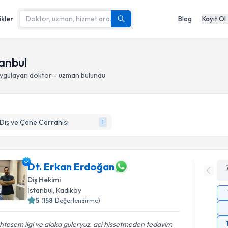
ikler
Blog
Kayıt Ol
anbul
ygulayan doktor - uzman bulundu
 Diş ve Çene Cerrahisi
1
Dt. Erkan Erdoğan
Diş Hekimi
İstanbul
, Kadıköy
5
(
158
Değerlendirme)
tesem ilgi ve alaka guleryuz. aci hissetmeden tedavim