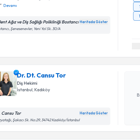
Devamı
ent Ağız ve Diş Sağlığı Polikliniği Bostancı
Haritada Göster
tancı, Şenesenevler, Yeni Yol Sk. 30/A
Randevu T
Dr. Dt. Ca
uzmandan ra
Dr. Dt. Cansu Tor
posta ile bi
Diş Hekimi
E-posta Ad
İstanbul
, Kadıköy
B
. Cansu Tor
Haritada Göster
Randevu T
Kişisel
yatağı, Şakacı Sk. No:29, 34742 Kadıköy/İstanbul
okudum
işlenm
Dr. Dt. Eb