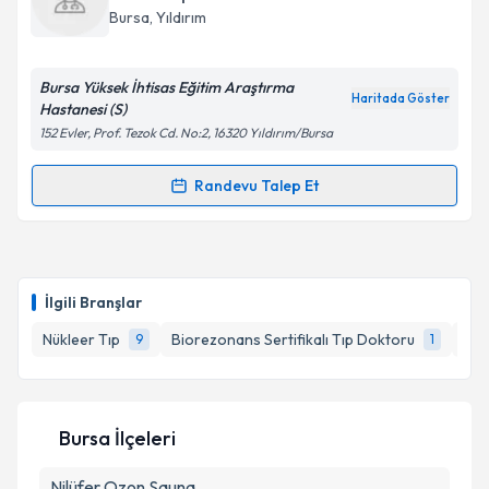
takvim hazırlandığında e-posta ile bilgilendireceğiz.
Bursa
, Yıldırım
E-posta Adresiniz
Bursa Yüksek İhtisas Eğitim Araştırma
Haritada Göster
Hastanesi (S)
152 Evler, Prof. Tezok Cd. No:2, 16320 Yıldırım/Bursa
Kişisel verilerimin işlenmesine ilişkin
Aydınlatma
Metni
'ni okudum ve kişisel verilerimin belirtilen
Randevu Talep Et
Randevu Takvimi Talebi
kapsamda işlenmesini kabul ediyorum.
Dr. Güler Tan
için randevu takvimi talebi oluşturun.
Takvim Talebini Gönder
Size bu uzmandan randevu almanız için bir takvim
İlgili Branşlar
hazırlandığında e-posta ile bilgilendireceğiz.
Nükleer Tıp
Biorezonans Sertifikalı Tıp Doktoru
Gel
9
1
E-posta Adresiniz
Bursa İlçeleri
Kişisel verilerimin işlenmesine ilişkin
Aydınlatma
Nilüfer
Ozon Sauna
Metni
'ni okudum ve kişisel verilerimin belirtilen