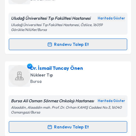
bilgilendireceğiz.
E-posta Adresiniz
Uludağ Üniversitesi Tıp Fakültesi Hastanesi
Haritada Göster
Uludağ Üniversitesi Tıp Fakültesi Hastanesi, Özlüce, 16059
Görükle/Nilüfer/Bursa
Randevu Talep Et
Kişisel verilerimin işlenmesine ilişkin
Aydınlatma
Randevu Takvimi Talebi
Metni
'ni okudum ve kişisel verilerimin belirtilen
kapsamda işlenmesini kabul ediyorum.
Prof. Dr. Eray Alper
için randevu takvimi talebi
Dr. İsmail Tuncay Önen
oluşturun. Size bu uzmandan randevu almanız için bir
Nükleer Tıp
Takvim Talebini Gönder
takvim hazırlandığında e-posta ile bilgilendireceğiz.
Bursa
E-posta Adresiniz
Bursa Ali Osman Sönmez Onkolojı Hastanesı
Haritada Göster
Alaaddin, Alaaddin mah. Prof. Dr. Orhan KAMIŞ Caddesi No:3, 16040
Osmangazi/Bursa
Kişisel verilerimin işlenmesine ilişkin
Aydınlatma
Randevu Talep Et
Metni
'ni okudum ve kişisel verilerimin belirtilen
Randevu Takvimi Talebi
kapsamda işlenmesini kabul ediyorum.