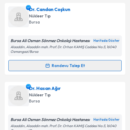
Dr. Candan Coşkun
Nükleer Tıp
Bursa
Bursa Ali Osman Sönmez Onkolojı Hastanesı
Haritada Göster
Alaaddin, Alaaddin mah. Prof. Dr. Orhan KAMIŞ Caddesi No:3, 16040
Osmangazi/Bursa
Randevu Talep Et
Randevu Takvimi Talebi
Dr. Candan Coşkun
için randevu takvimi talebi
Dr. Hasan Ağır
oluşturun. Size bu uzmandan randevu almanız için bir
Nükleer Tıp
takvim hazırlandığında e-posta ile bilgilendireceğiz.
Bursa
E-posta Adresiniz
Bursa Ali Osman Sönmez Onkolojı Hastanesı
Haritada Göster
Alaaddin, Alaaddin mah. Prof. Dr. Orhan KAMIŞ Caddesi No:3, 16040