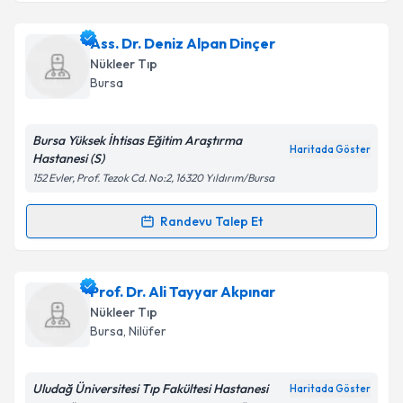
Dr. İsmail Tuncay Önen
için randevu takvimi talebi
Ass. Dr. Deniz Alpan Dinçer
Takvim Talebini Gönder
oluşturun. Size bu uzmandan randevu almanız için bir
Nükleer Tıp
takvim hazırlandığında e-posta ile bilgilendireceğiz.
Bursa
E-posta Adresiniz
Bursa Yüksek İhtisas Eğitim Araştırma
Haritada Göster
Hastanesi (S)
152 Evler, Prof. Tezok Cd. No:2, 16320 Yıldırım/Bursa
Kişisel verilerimin işlenmesine ilişkin
Aydınlatma
Metni
'ni okudum ve kişisel verilerimin belirtilen
Randevu Talep Et
Randevu Takvimi Talebi
kapsamda işlenmesini kabul ediyorum.
Ass. Dr. Deniz Alpan Dinçer
için randevu takvimi
Prof. Dr. Ali Tayyar Akpınar
Takvim Talebini Gönder
talebi oluşturun. Size bu uzmandan randevu almanız
Nükleer Tıp
için bir takvim hazırlandığında e-posta ile
Bursa
, Nilüfer
bilgilendireceğiz.
E-posta Adresiniz
Uludağ Üniversitesi Tıp Fakültesi Hastanesi
Haritada Göster