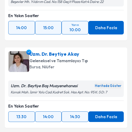
Beşevler Mh. Yıldırım Cad. No:158 Geçit Plaza Kat:4 Daire: 22
En Yakın Saatler
Yarın
14:00
15:00
Daha Fazla
10:00
Uzm. Dr. Beytiye Akay
Geleneksel ve Tamamlayıcı Tıp
Bursa
, Nilüfer
Uzm. Dr. Beytiye Baş Muayenehanesi
Haritada Göster
Konak Mah. İzmir Yolu Cad.Kudret Sok. Has Apt. No: 95 K: 5 D: 7
En Yakın Saatler
13:30
14:00
14:30
Daha Fazla