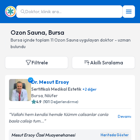
Doktor, klinik ara...
Ozon Sauna, Bursa
Bursa
içinde toplam
11
Ozon Sauna
uygulayan doktor - uzman
bulundu
Filtrele
Akıllı Sıralama
Dr. Mesut Ersoy
Sertifikalı Medikal Estetik
+
2
diğer
Bursa
, Nilüfer
4.9
(
101
Değerlendirme)
Vallahi hem kendisi hemde tüümm calisanlar canla
Devamı
basla calisip tum...
Mesut Ersoy Özel Muayenehanesi
Haritada Göster