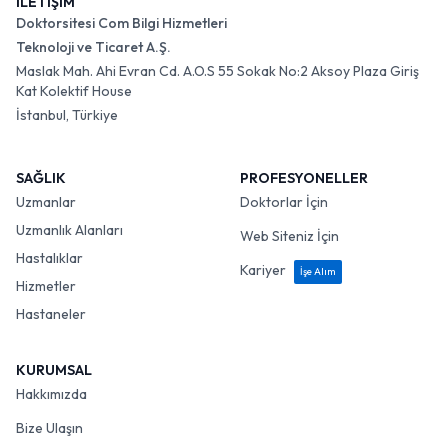
İLETİŞİM
Doktorsitesi Com Bilgi Hizmetleri
Teknoloji ve Ticaret A.Ş.
Maslak Mah. Ahi Evran Cd. A.O.S 55 Sokak No:2 Aksoy Plaza Giriş
Kat Kolektif House
İstanbul, Türkiye
SAĞLIK
PROFESYONELLER
Uzmanlar
Doktorlar İçin
Uzmanlık Alanları
Web Siteniz İçin
Hastalıklar
Kariyer
İşe Alım
Hizmetler
Hastaneler
KURUMSAL
Hakkımızda
Bize Ulaşın