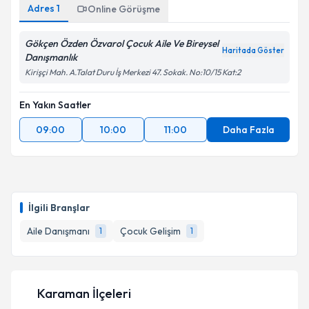
Adres
1
Online Görüşme
Gökçen Özden Özvarol Çocuk Aile Ve Bireysel
Haritada Göster
Danışmanlık
Kirişçi Mah. A.Talat Duru İş Merkezi 47. Sokak. No:10/15 Kat:2
En Yakın Saatler
09:00
10:00
11:00
Daha Fazla
İlgili Branşlar
Aile Danışmanı
Çocuk Gelişim
1
1
Karaman İlçeleri