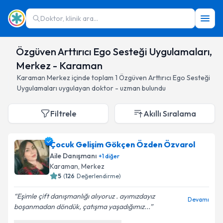
Doktor, klinik ara...
Özgüven Arttırıcı Ego Sesteği Uygulamaları,
Merkez - Karaman
Karaman
Merkez
içinde toplam
1
Özgüven Arttırıcı Ego Sesteği
Uygulamaları
uygulayan doktor - uzman bulundu
Filtrele
Akıllı Sıralama
Çocuk Gelişim Gökçen Özden Özvarol
Aile Danışmanı
+
1
diğer
Karaman
, Merkez
5
(
126
Değerlendirme)
Eşimle çift danışmanlığı alıyoruz . ayımızdayız
Devamı
boşanmadan döndük, çatışma yaşadığımız...