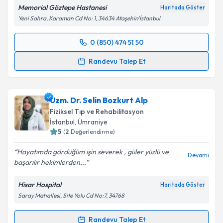
Memorial Göztepe Hastanesi
Haritada Göster
Yeni Sahra, Karaman Cd No: 1, 34634 Ataşehir/İstanbul
0 (850) 474 51 50
Randevu Takvimi Talebi
Randevu Talep Et
Prof. Dr. Emre Ata
için randevu takvimi talebi
oluşturun. Size bu uzmandan randevu almanız için bir
Uzm. Dr. Selin Bozkurt Alp
takvim hazırlandığında e-posta ile bilgilendireceğiz.
Fiziksel Tıp ve Rehabilitasyon
E-posta Adresiniz
İstanbul
, Ümraniye
5
(
2
Değerlendirme)
Hayatımda gördüğüm işin severek , güler yüzlü ve
Devamı
başarılır hekimlerden...
Kişisel verilerimin işlenmesine ilişkin
Aydınlatma
Metni
'ni okudum ve kişisel verilerimin belirtilen
Hisar Hospital
Haritada Göster
kapsamda işlenmesini kabul ediyorum.
Saray Mahallesi, Site Yolu Cd No:7, 34768
Takvim Talebini Gönder
Randevu Talep Et