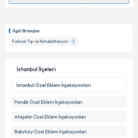
Randevu Takvimi Talebi
Uzm. Dr. Selin Bozkurt Alp
için randevu takvimi
talebi oluşturun. Size bu uzmandan randevu almanız
İlgili Branşlar
için bir takvim hazırlandığında e-posta ile
bilgilendireceğiz.
Fiziksel Tıp ve Rehabilitasyon
1
E-posta Adresiniz
İstanbul İlçeleri
Kişisel verilerimin işlenmesine ilişkin
Aydınlatma
İstanbul
Özel Eklem İnjeksiyonları
Metni
'ni okudum ve kişisel verilerimin belirtilen
kapsamda işlenmesini kabul ediyorum.
Pendik
Özel Eklem İnjeksiyonları
Takvim Talebini Gönder
Ataşehir
Özel Eklem İnjeksiyonları
Bakırköy
Özel Eklem İnjeksiyonları