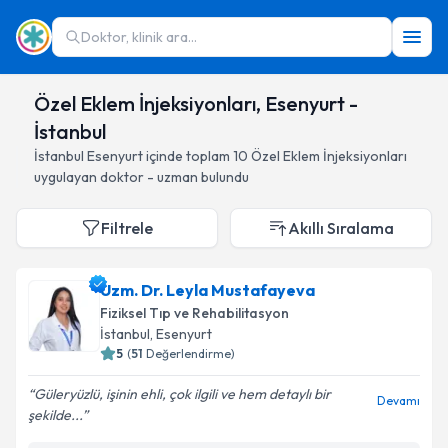
Doktor, klinik ara...
Özel Eklem İnjeksiyonları, Esenyurt -
İstanbul
İstanbul
Esenyurt
içinde toplam
10
Özel Eklem İnjeksiyonları
uygulayan doktor - uzman bulundu
Filtrele
Akıllı Sıralama
Uzm. Dr. Leyla Mustafayeva
Fiziksel Tıp ve Rehabilitasyon
İstanbul
, Esenyurt
5
(
51
Değerlendirme)
Güleryüzlü, işinin ehli, çok ilgili ve hem detaylı bir
Devamı
şekilde...