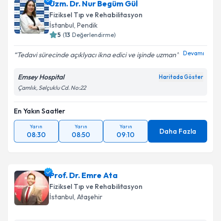
Uzm. Dr. Nur Begüm Gül
Fiziksel Tıp ve Rehabilitasyon
İstanbul
, Pendik
5
(
13
Değerlendirme)
Devamı
Tedavi sürecinde açıklyacı ikna edici ve işinde uzman
Emsey Hospital
Haritada Göster
Çamlık, Selçuklu Cd. No:22
En Yakın Saatler
Yarın
Yarın
Yarın
Daha Fazla
08:30
08:50
09:10
Prof. Dr. Emre Ata
Fiziksel Tıp ve Rehabilitasyon
İstanbul
, Ataşehir