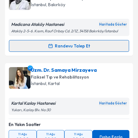
İstanbul
, Bakırköy
Medicana Ataköy Hastanesi
Haritada Göster
Ataköy 2-5-6. Kısım, Rauf Orbay Cd. 2/1Z, 34158 Bakırköy/İstanbul
Randevu Talep Et
Randevu Takvimi Talebi
Uzm. Dr. Firuzan Altın
için randevu takvimi talebi
Uzm. Dr. Samaya Mirzayeva
oluşturun. Size bu uzmandan randevu almanız için bir
Fiziksel Tıp ve Rehabilitasyon
takvim hazırlandığında e-posta ile bilgilendireceğiz.
İstanbul
, Kartal
E-posta Adresiniz
Kartal Kızılay Hastanesi
Haritada Göster
Yukarı, Kızılay Blv. No:30
En Yakın Saatler
Kişisel verilerimin işlenmesine ilişkin
Aydınlatma
Metni
'ni okudum ve kişisel verilerimin belirtilen
11 Ağu
11 Ağu
11 Ağu
kapsamda işlenmesini kabul ediyorum.
Daha Fazla