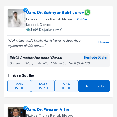
Uzm. Dr. Bahtiyar Bahtiyarov
Fiziksel Tıp ve Rehabilitasyon
+
1
diğer
Kocaeli
, Darıca
5
(
49
Değerlendirme)
Çok güler yüzlü hastayla iletişimi iyi detaylıca
Devamı
açıklayan akılda soru...
Büyük Anadolu Hastanesi Darıca
Haritada Göster
Osmangazi Mah, Fatih Sultan Mehmet Cad No:117/1, 41700
En Yakın Saatler
10 Ağu
10 Ağu
10 Ağu
Daha Fazla
09:00
09:30
10:00
Uzm. Dr. Firuzan Altın
Fiziksel Tıp ve Rehabilitasyon