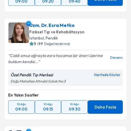
09:00
09:20
09:40
Takvim Talebini Gönder
Uzm. Dr. Esra Metko
Fiziksel Tıp ve Rehabilitasyon
İstanbul
, Pendik
5
(
99
Değerlendirme)
Ciddi omuz ağrısıyla esra hocamızı bir öneri üzerine
Devamı
buldum kendisi...
Özel Pendik Tıp Merkezi
Haritada Göster
Doğu Mahallesi Altındal Sokak No:3
En Yakın Saatler
10 Ağu
10 Ağu
10 Ağu
Daha Fazla
09:00
09:15
09:30