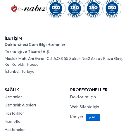
İLETİŞİM
Doktorsitesi Com Bilgi Hizmetleri
Teknoloji ve Ticaret A.Ş.
Maslak Mah. Ahi Evran Cd. A.O.S 55 Sokak No:2 Aksoy Plaza Giriş
Kat Kolektif House
İstanbul, Türkiye
SAĞLIK
PROFESYONELLER
Uzmanlar
Doktorlar İçin
Uzmanlık Alanları
Web Siteniz İçin
Hastalıklar
Kariyer
İşe Alım
Hizmetler
Hastaneler