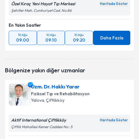
Özel Kıraç Yeni Hayat Tıp Merkezi
Haritada Göster
Şehitler Mah. Cumhuriyet Cad. No:86
En Yakın Saatler
10 Ağu
10 Ağu
10 Ağu
Daha Fazla
09:00
09:10
09:20
Bölgenize yakın diğer uzmanlar
Uzm. Dr. Hakkı Yarar
Fiziksel Tıp ve Rehabilitasyon
Yalova
, Çiftlikköy
Aktif International Çiftlikköy
Haritada Göster
Çiftlik Mahallesi Kemer Caddesi No : 5