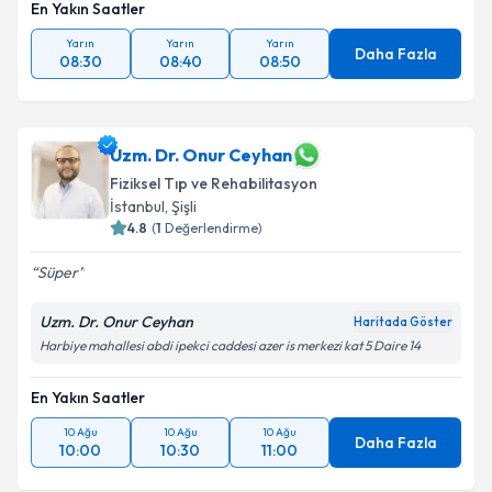
En Yakın Saatler
Yarın
Yarın
Yarın
Daha Fazla
08:30
08:40
08:50
Uzm. Dr. Onur Ceyhan
Fiziksel Tıp ve Rehabilitasyon
İstanbul
, Şişli
4.8
(
1
Değerlendirme)
Süper
Uzm. Dr. Onur Ceyhan
Haritada Göster
Harbiye mahallesi abdi ipekci caddesi azer is merkezi kat 5 Daire 14
En Yakın Saatler
10 Ağu
10 Ağu
10 Ağu
Daha Fazla
10:00
10:30
11:00