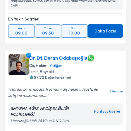
Ataşehir Mah. 8211/8. Sokak No:21 Ataç Apartmanı Kat:1 Daire:3 İzmir
Çiğli
En Yakın Saatler
Yarın
Yarın
Yarın
Daha Fazla
09:00
09:30
10:00
Dr. Dt. Duran Odabaşıoğlu
Diş Hekimi
+
1
diğer
İzmir
, Bayraklı
5
(
172
Değerlendirme)
Harika bir endodonti uzmanı diş hekimi. Hasta ile
Devamı
iletişimi mükemmel,...
SMYRNA AĞIZ VE DİŞ SAĞLIĞI
Haritada Göster
POLİKLİNİĞİ
Mansuroğlu Mah. 283/14 sok. NO:14/A