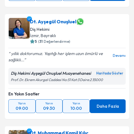
Dt. Ayşegül Onuşluel
Diş Hekimi
İzmir
, Bayraklı
5
(
31
Değerlendirme)
yıllık doktorumuz. Yaptığı her işlem uzun ömürlü ve
Devamı
sağlıklı...
Diş Hekimi Ayşegül Onuşluel Muayenehanesi
Haritada Göster
Prof. Dr. Ekrem Akurgal Caddesi No:51 Kat:3 Daire:2 35000
En Yakın Saatler
Yarın
Yarın
Yarın
Daha Fazla
09:00
09:30
10:00
Dt. Muhammed Kamil Kılıç