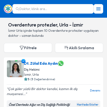
Doktor, klinik ara...
Overdenture protezler, Urla - İzmir
İzmir
Urla
içinde toplam
10
Overdenture protezler
uygulayan
doktor - uzman bulundu
Filtrele
Akıllı Sıralama
Dt. Zülal Eda Aydın
Diş Hekimi
İzmir
, Urla
5
(
3
Değerlendirme)
Çok güler yüzlü Bir doktor kendisi, kızımın ilk diş
Devamı
muayenesi...
Özel Denteda Ağız ve Diş Sağlığı Polikliniği
Haritada Göster