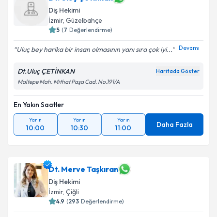
Diş Hekimi
İzmir
, Güzelbahçe
5
(
7
Değerlendirme)
Devamı
Uluç bey harika bir insan olmasının yanı sıra çok iyi...
Dt.Uluç ÇETİNKAN
Haritada Göster
Maltepe Mah. Mithat Paşa Cad. No.191/A
En Yakın Saatler
Yarın
Yarın
Yarın
Daha Fazla
10:00
10:30
11:00
Dt. Merve Taşkıran
Diş Hekimi
İzmir
, Çiğli
4.9
(
293
Değerlendirme)