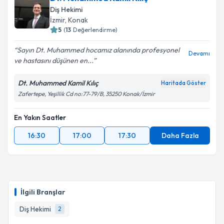
Diş Hekimi
İzmir
, Konak
5
(
13
Değerlendirme)
Sayın Dt. Muhammed hocamız alanında profesyonel
Devamı
ve hastasını düşünen en...
Dt. Muhammed Kamil Kılıç
Haritada Göster
Zafertepe, Yeşillik Cd no:77-79/B, 35250 Konak/İzmir
En Yakın Saatler
16:30
17:00
17:30
Daha Fazla
İlgili Branşlar
Diş Hekimi
2