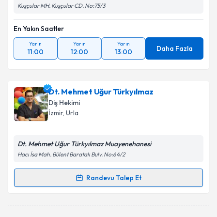
Kuşçular MH. Kuşçular CD. No:75/3
En Yakın Saatler
Yarın
Yarın
Yarın
Daha Fazla
11:00
12:00
13:00
Dt. Mehmet Uğur Türkyılmaz
Diş Hekimi
İzmir
, Urla
Dt. Mehmet Uğur Türkyılmaz Muayenehanesi
Hacı İsa Mah. Bülent Baratalı Bulv. No:64/2
Randevu Talep Et
Randevu Takvimi Talebi
Dt. Mehmet Uğur Türkyılmaz
için randevu takvimi