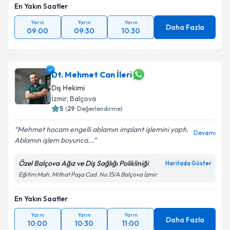
En Yakın Saatler
Yarın
Yarın
Yarın
Daha Fazla
09:00
09:30
10:30
Dt. Mehmet Can İleri
Diş Hekimi
İzmir
, Balçova
5
(
29
Değerlendirme)
Mehmet hocam engelli ablamın implant işlemini yaptı.
Devamı
Ablamın işlem boyunca...
Özel Balçova Ağız ve Diş Sağlığı Polikliniği
Haritada Göster
Eğitim Mah. Mithat Paşa Cad. No.15/A Balçova İzmir
En Yakın Saatler
Yarın
Yarın
Yarın
Daha Fazla
10:00
10:30
11:00