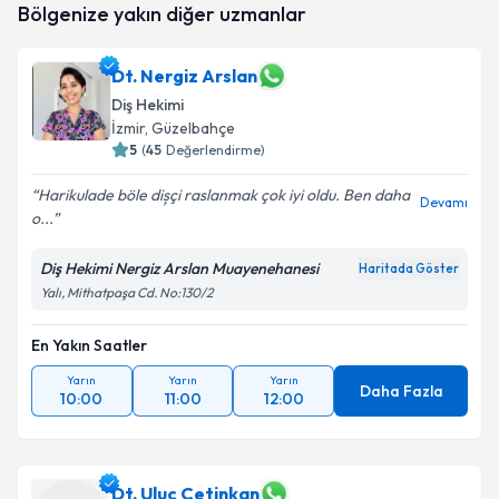
Bölgenize yakın diğer uzmanlar
talebi oluşturun. Size bu uzmandan randevu almanız
için bir takvim hazırlandığında e-posta ile
bilgilendireceğiz.
Dt. Nergiz Arslan
Diş Hekimi
E-posta Adresiniz
İzmir
, Güzelbahçe
5
(
45
Değerlendirme)
Harikulade böle dișçi raslanmak çok iyi oldu. Ben daha
Devamı
Kişisel verilerimin işlenmesine ilişkin
Aydınlatma
o...
Metni
'ni okudum ve kişisel verilerimin belirtilen
kapsamda işlenmesini kabul ediyorum.
Diş Hekimi Nergiz Arslan Muayenehanesi
Haritada Göster
Yalı, Mithatpaşa Cd. No:130/2
Takvim Talebini Gönder
En Yakın Saatler
Yarın
Yarın
Yarın
Daha Fazla
10:00
11:00
12:00
Dt. Uluç Çetinkan