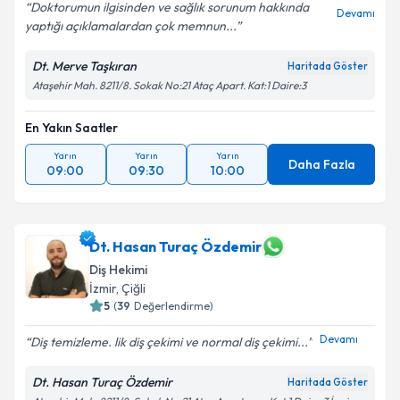
Doktorumun ilgisinden ve sağlık sorunum hakkında
Devamı
yaptığı açıklamalardan çok memnun...
Dt. Merve Taşkıran
Haritada Göster
Ataşehir Mah. 8211/8. Sokak No:21 Ataç Apart. Kat:1 Daire:3
En Yakın Saatler
Yarın
Yarın
Yarın
Daha Fazla
09:00
09:30
10:00
Dt. Hasan Turaç Özdemir
Diş Hekimi
İzmir
, Çiğli
5
(
39
Değerlendirme)
Devamı
Diş temizleme. lik diş çekimi ve normal diş çekimi...
Dt. Hasan Turaç Özdemir
Haritada Göster