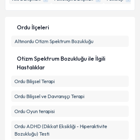
E-posta Adresiniz
Ordu İlçeleri
Altınordu
Kişisel verilerimin işlenmesine ilişkin
Otizm Spektrum Bozukluğu
Aydınlatma
Metni
'ni okudum ve kişisel verilerimin belirtilen
kapsamda işlenmesini kabul ediyorum.
Otizm Spektrum Bozukluğu ile İlgili
Hastalıklar
Takvim Talebini Gönder
Ordu Bilişsel Terapi
Ordu Bilişsel ve Davranışçı Terapi
Ordu Oyun terapisi
Ordu ADHD (Dikkat Eksikliği - Hiperaktivite
Bozukluğu) Testi