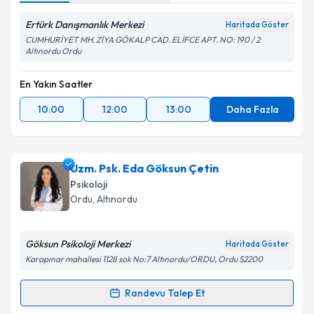
Ertürk Danışmanlık Merkezi
Haritada Göster
CUMHURİYET MH. ZİYA GÖKALP CAD. ELİFCE APT. NO: 190 / 2
Altınordu Ordu
En Yakın Saatler
10:00
12:00
13:00
Daha Fazla
Uzm. Psk. Eda Göksun Çetin
Psikoloji
Ordu
, Altınordu
Göksun Psikoloji Merkezi
Haritada Göster
Karapınar mahallesi 1128 sok No:7 Altınordu/ORDU, Ordu 52200
Randevu Talep Et
Randevu Takvimi Talebi