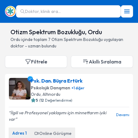
Doktor, klinik ara...
Otizm Spektrum Bozukluğu, Ordu
Ordu
içinde toplam
7
Otizm Spektrum Bozukluğu
uygulayan
doktor - uzman bulundu
Filtrele
Akıllı Sıralama
Psk. Dan. Büşra Ertürk
Psikolojik Danışman
+
1
diğer
Ordu
, Altınordu
5
(
12
Değerlendirme)
İlgili ve Profesyonel yaklaşımı için minnettarım iyiki
Devamı
var
Adres
1
Online Görüşme