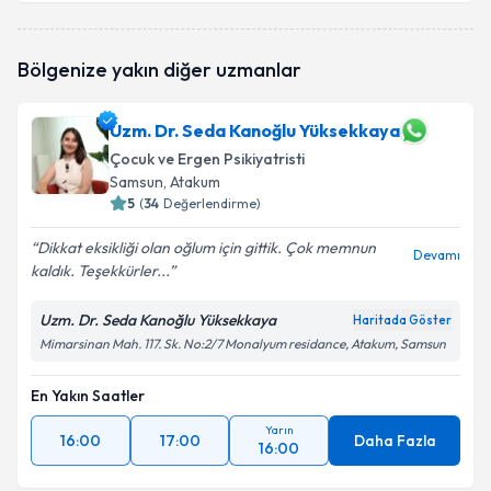
Uzm. Psk. Eda Göksun Çetin
için randevu takvimi
Bölgenize yakın diğer uzmanlar
talebi oluşturun. Size bu uzmandan randevu almanız
için bir takvim hazırlandığında e-posta ile
bilgilendireceğiz.
Uzm. Dr. Seda Kanoğlu Yüksekkaya
Çocuk ve Ergen Psikiyatristi
E-posta Adresiniz
Samsun
, Atakum
5
(
34
Değerlendirme)
Dikkat eksikliği olan oğlum için gittik. Çok memnun
Devamı
Kişisel verilerimin işlenmesine ilişkin
Aydınlatma
kaldık. Teşekkürler...
Metni
'ni okudum ve kişisel verilerimin belirtilen
kapsamda işlenmesini kabul ediyorum.
Uzm. Dr. Seda Kanoğlu Yüksekkaya
Haritada Göster
Mimarsinan Mah. 117. Sk. No:2/7 Monalyum residance, Atakum, Samsun
Takvim Talebini Gönder
En Yakın Saatler
Yarın
16:00
17:00
Daha Fazla
16:00