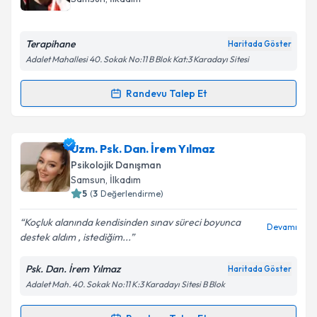
Terapihane
Haritada Göster
Adalet Mahallesi 40. Sokak No:11 B Blok Kat:3 Karadayı Sitesi
Randevu Talep Et
Randevu Takvimi Talebi
Prof. Dr. Müge Yılmaz
için randevu takvimi talebi
Uzm. Psk. Dan. İrem Yılmaz
oluşturun. Size bu uzmandan randevu almanız için bir
Psikolojik Danışman
takvim hazırlandığında e-posta ile bilgilendireceğiz.
Samsun
, İlkadım
5
(
3
Değerlendirme)
E-posta Adresiniz
Koçluk alanında kendisinden sınav süreci boyunca
Devamı
destek aldım , istediğim...
Psk. Dan. İrem Yılmaz
Haritada Göster
Kişisel verilerimin işlenmesine ilişkin
Aydınlatma
Adalet Mah. 40. Sokak No:11 K:3 Karadayı Sitesi B Blok
Metni
'ni okudum ve kişisel verilerimin belirtilen
kapsamda işlenmesini kabul ediyorum.