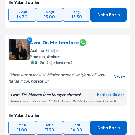
En Yakın Saatler
12 Ağu
13 Ağu
13 Ağu
Daha Fazla
16:30
13:00
13:30
Uzm. Dr. Meltem İnce
Acil Tıp
+
3
diğer
Samsun
,
Atakum
5
(
96
Değerlendirme)
Yaklaşımı güleryüzü bilgilendirmesi ve işlemi eli yani
Devamı
herşeyi çok hassas...
Uzm. Dr. Meltem İnce Muayenehanesi
Haritada Göster
Mimar Sinan Mahallesi Atatürk Bulvarı No:257 Lotus Evleri Daire:31
En Yakın Saatler
Yarın
Yarın
Yarın
Daha Fazla
11:00
11:30
16:00