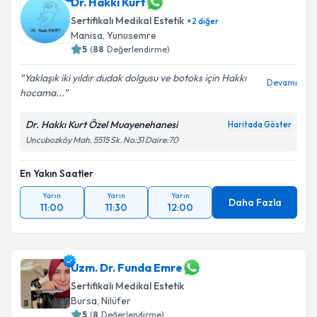
Dr. Hakkı Kurt
Sertifikalı Medikal Estetik
+
2
diğer
Manisa
,
Yunusemre
5
(
88
Değerlendirme)
Yaklaşık iki yıldır dudak dolgusu ve botoks için Hakkı
Devamı
hocama...
Dr. Hakkı Kurt Özel Muayenehanesi
Haritada Göster
Uncubozköy Mah. 5515 Sk. No:31 Daire:70
En Yakın Saatler
Yarın
Yarın
Yarın
Daha Fazla
11:00
11:30
12:00
Uzm. Dr. Funda Emre
Sertifikalı Medikal Estetik
Bursa
,
Nilüfer
5
(
8
Değerlendirme)