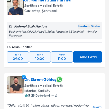
Dr. Mehmet Salih Hartavi
Sertifikalı Medikal Estetik
Gaziantep
,
Şehitkamil
Dr. Mehmet Salih Hartavi
Haritada Göster
Batıkent Mah. 09028 Nolu Sk. Sakıcı Plaza No: 4 E İbrahimli – Anneler
Parkı yanı
En Yakın Saatler
Yarın
Yarın
Yarın
Daha Fazla
09:00
10:00
11:00
Dr. Ekrem Güldaş
Sertifikalı Medikal Estetik
İstanbul
,
Kadıköy
5
(
15
Değerlendirme)
Güler yüzlü bir hekim olması güven vermesi nedeniyle
Devamı