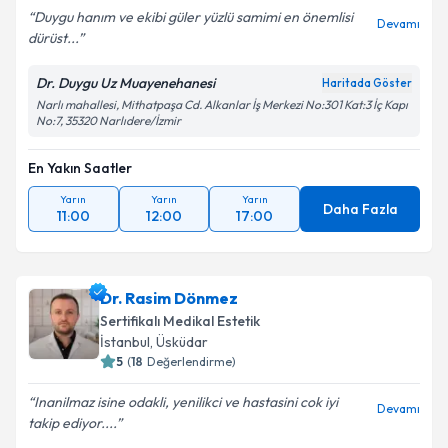
Duygu hanım ve ekibi güler yüzlü samimi en önemlisi
Devamı
dürüst...
Dr. Duygu Uz Muayenehanesi
Haritada Göster
Narlı mahallesi, Mithatpaşa Cd. Alkanlar İş Merkezi No:301 Kat:3 İç Kapı
No:7, 35320 Narlıdere/İzmir
En Yakın Saatler
Yarın
Yarın
Yarın
Daha Fazla
11:00
12:00
17:00
Dr. Rasim Dönmez
Sertifikalı Medikal Estetik
İstanbul
,
Üsküdar
5
(
18
Değerlendirme)
Inanilmaz isine odakli, yenilikci ve hastasini cok iyi
Devamı
takip ediyor....