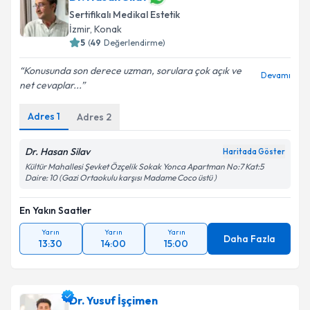
Sertifikalı Medikal Estetik
İzmir
,
Konak
5
(
49
Değerlendirme)
Konusunda son derece uzman, sorulara çok açık ve
Devamı
net cevaplar...
Adres
1
Adres
2
Dr. Hasan Silav
Haritada Göster
Kültür Mahallesi Şevket Özçelik Sokak Yonca Apartman No:7 Kat:5
Daire: 10 (Gazi Ortaokulu karşısı Madame Coco üstü )
En Yakın Saatler
Yarın
Yarın
Yarın
Daha Fazla
13:30
14:00
15:00
Dr. Yusuf İşçimen