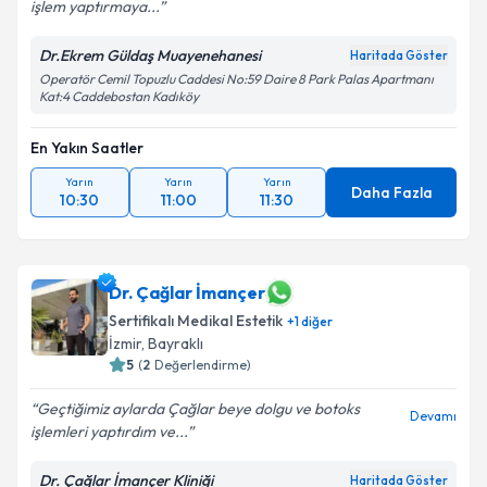
işlem yaptırmaya...
Dr.Ekrem Güldaş Muayenehanesi
Haritada Göster
Operatör Cemil Topuzlu Caddesi No:59 Daire 8 Park Palas Apartmanı
Kat:4 Caddebostan Kadıköy
En Yakın Saatler
Yarın
Yarın
Yarın
Daha Fazla
10:30
11:00
11:30
Dr. Çağlar İmançer
Sertifikalı Medikal Estetik
+
1
diğer
İzmir
,
Bayraklı
5
(
2
Değerlendirme)
Geçtiğimiz aylarda Çağlar beye dolgu ve botoks
Devamı
işlemleri yaptırdım ve...
Dr. Çağlar İmançer Kliniği
Haritada Göster