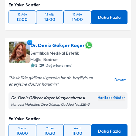
En Yakın Saatler
12 Ağu
12 Ağu
12 Ağu
Daha Fazla
12:00
13:00
14:00
Dr. Deniz Gökçer Koçer
Sertifikalı Medikal Estetik
Muğla
,
Bodrum
5
(
29
Değerlendirme)
Kesinlikle gidilmesi gerekn bir dr. bayiliyirum
Devamı
enerjisine doktor hanimin
Dr. Deniz Gökçer Koçer Muayenehanesi
Haritada Göster
Konacık Mahallesi Ziya Gökalp Caddesi No:22B-3
En Yakın Saatler
Yarın
Yarın
Yarın
Daha Fazla
10:00
10:30
11:00