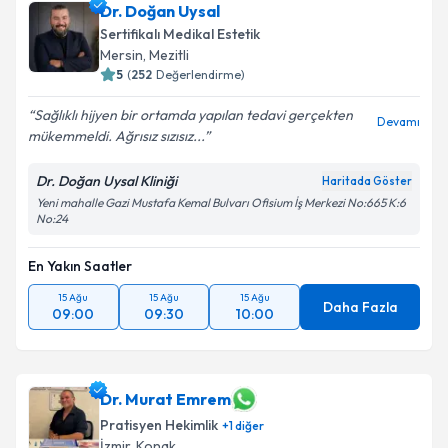
Dr. Doğan Uysal
Sertifikalı Medikal Estetik
Mersin
,
Mezitli
5
(
252
Değerlendirme)
Sağlıklı hijyen bir ortamda yapılan tedavi gerçekten
Devamı
mükemmeldi. Ağrısız sızısız...
Dr. Doğan Uysal Kliniği
Haritada Göster
Yeni mahalle Gazi Mustafa Kemal Bulvarı Ofisium İş Merkezi No:665 K:6
No:24
En Yakın Saatler
15 Ağu
15 Ağu
15 Ağu
Daha Fazla
09:00
09:30
10:00
Dr. Murat Emrem
Pratisyen Hekimlik
+
1
diğer
İzmir
,
Konak