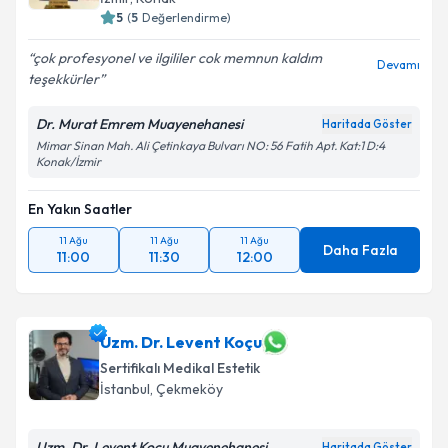
5
(
5
Değerlendirme)
çok profesyonel ve ilgililer cok memnun kaldım
Devamı
teşekkürler
Dr. Murat Emrem Muayenehanesi
Haritada Göster
Mimar Sinan Mah. Ali Çetinkaya Bulvarı NO: 56 Fatih Apt. Kat:1 D:4
Konak/İzmir
En Yakın Saatler
11 Ağu
11 Ağu
11 Ağu
Daha Fazla
11:00
11:30
12:00
Uzm. Dr. Levent Koçu
Sertifikalı Medikal Estetik
İstanbul
,
Çekmeköy
Uzm. Dr. Levent Koçu Muayenehanesi
Haritada Göster