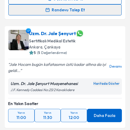
Randevu Takvimi Talebi
Randevu Talep Et
Dr. Nalan Deniz Baştuğ
için randevu takvimi talebi
oluşturun. Size bu uzmandan randevu almanız için bir
takvim hazırlandığında e-posta ile bilgilendireceğiz.
Uzm. Dr. Jale Şenyurt
Sertifikalı Medikal Estetik
E-posta Adresiniz
Ankara
,
Çankaya
5
(
5
Değerlendirme)
Jale Hocam bugün kafatasımın üstü kadar altına da iyi
Devamı
geldi...
Kişisel verilerimin işlenmesine ilişkin
Aydınlatma
Metni
'ni okudum ve kişisel verilerimin belirtilen
Uzm. Dr. Jale Şenyurt Muayenehanesi
Haritada Göster
kapsamda işlenmesini kabul ediyorum.
J.F. Kennedy Caddesi No:23/2 Kavaklıdere
Takvim Talebini Gönder
En Yakın Saatler
Yarın
Yarın
Yarın
Daha Fazla
11:00
11:30
12:00