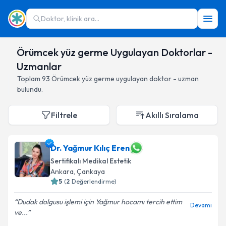
Doktor, klinik ara...
Örümcek yüz germe Uygulayan Doktorlar -
Uzmanlar
Toplam
93
Örümcek yüz germe
uygulayan doktor - uzman
bulundu.
Filtrele
Akıllı Sıralama
Dr. Yağmur Kılıç Eren
Sertifikalı Medikal Estetik
Ankara
,
Çankaya
5
(
2
Değerlendirme)
Dudak dolgusu işlemi için Yağmur hocamı tercih ettim
Devamı
ve...