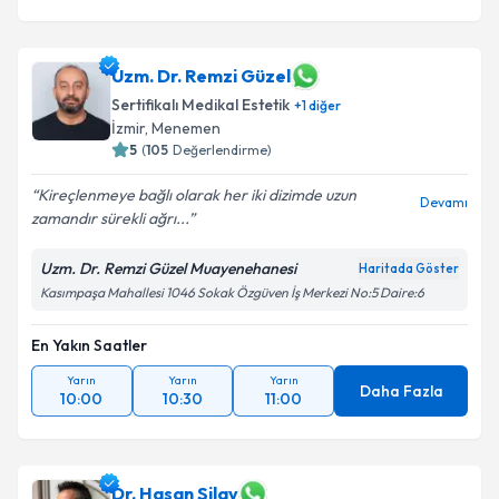
Uzm. Dr. Remzi Güzel
Sertifikalı Medikal Estetik
+
1
diğer
İzmir
,
Menemen
5
(
105
Değerlendirme)
Kireçlenmeye bağlı olarak her iki dizimde uzun
Devamı
zamandır sürekli ağrı...
Uzm. Dr. Remzi Güzel Muayenehanesi
Haritada Göster
Kasımpaşa Mahallesi 1046 Sokak Özgüven İş Merkezi No:5 Daire:6
En Yakın Saatler
Yarın
Yarın
Yarın
Daha Fazla
10:00
10:30
11:00
Dr. Hasan Silav