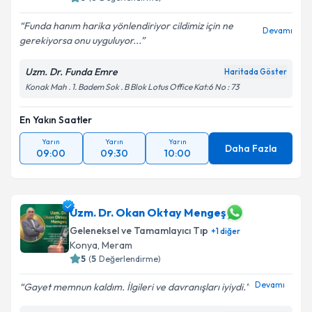
Funda hanım harika yönlendiriyor cildimiz için ne
Devamı
gerekiyorsa onu uyguluyor...
Uzm. Dr. Funda Emre
Haritada Göster
Konak Mah . 1. Badem Sok . B Blok Lotus Office Kat:6 No : 73
En Yakın Saatler
Yarın
Yarın
Yarın
Daha Fazla
09:00
09:30
10:00
Uzm. Dr. Okan Oktay Mengeş
Geleneksel ve Tamamlayıcı Tıp
+
1
diğer
Konya
,
Meram
5
(
5
Değerlendirme)
Devamı
Gayet memnun kaldım. İlgileri ve davranışları iyiydi.