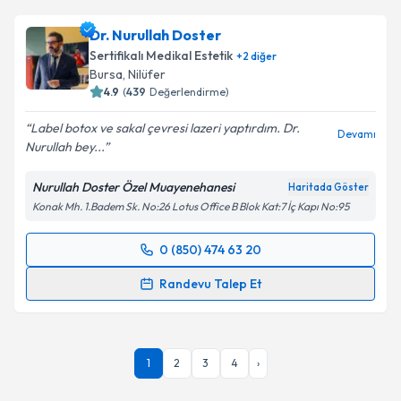
Dr. Nurullah Doster
Sertifikalı Medikal Estetik
+
2
diğer
Bursa
,
Nilüfer
4.9
(
439
Değerlendirme)
Label botox ve sakal çevresi lazeri yaptırdım. Dr.
Devamı
Nurullah bey...
Nurullah Doster Özel Muayenehanesi
Haritada Göster
Konak Mh. 1.Badem Sk. No:26 Lotus Office B Blok Kat:7 İç Kapı No:95
0 (850) 474 63 20
Randevu Takvimi Talebi
Randevu Talep Et
Dr. Nurullah Doster
için randevu takvimi talebi
oluşturun. Size bu uzmandan randevu almanız için bir
takvim hazırlandığında e-posta ile bilgilendireceğiz.
1
2
3
4
›
E-posta Adresiniz