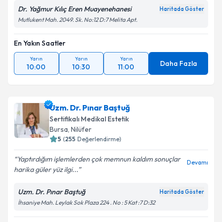
Dr. Yağmur Kılıç Eren Muayenehanesi
Haritada Göster
Mutlukent Mah. 2049. Sk. No:12 D:7 Melita Apt.
En Yakın Saatler
Yarın
Yarın
Yarın
Daha Fazla
10:00
10:30
11:00
Uzm. Dr. Pınar Baştuğ
Sertifikalı Medikal Estetik
Bursa
,
Nilüfer
5
(
255
Değerlendirme)
Yaptırdığım işlemlerden çok memnun kaldım sonuçlar
Devamı
harika güler yüz ilgi...
Uzm. Dr. Pınar Baştuğ
Haritada Göster
İhsaniye Mah. Leylak Sok Plaza 224 . No : 5 Kat :7 D:32