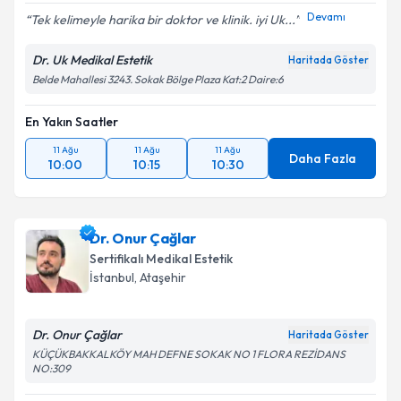
Devamı
Tek kelimeyle harika bir doktor ve klinik. iyi Uk...
Dr. Uk Medikal Estetik
Haritada Göster
Belde Mahallesi 3243. Sokak Bölge Plaza Kat:2 Daire:6
En Yakın Saatler
11 Ağu
11 Ağu
11 Ağu
Daha Fazla
10:00
10:15
10:30
Dr. Onur Çağlar
Sertifikalı Medikal Estetik
İstanbul
,
Ataşehir
Dr. Onur Çağlar
Haritada Göster
KÜÇÜKBAKKALKÖY MAH DEFNE SOKAK NO 1 FLORA REZİDANS
NO:309