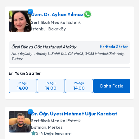
Dr. Recep Ceviz
için randevu takvimi talebi oluşturun.
Size bu uzmandan randevu almanız için bir takvim
hazırlandığında e-posta ile bilgilendireceğiz.
Uzm. Dr. Ayhan Yılmaz
Sertifikalı Medikal Estetik
E-posta Adresiniz
İstanbul
,
Bakırköy
Özel Dünya Göz Hastanesi Ataköy
Haritada Göster
No: (Yeşilköy-, Ataköy 1., Sahil Yolu Cd. No:18, 34158 İstanbul/Bakırköy,
Kişisel verilerimin işlenmesine ilişkin
Aydınlatma
Turkey
Metni
'ni okudum ve kişisel verilerimin belirtilen
kapsamda işlenmesini kabul ediyorum.
En Yakın Saatler
12 Ağu
19 Ağu
26 Ağu
Daha Fazla
Takvim Talebini Gönder
14:00
14:00
14:00
Dr. Öğr. Üyesi Mehmet Uğur Karabat
Sertifikalı Medikal Estetik
Batman
,
Merkez
5
(
4
Değerlendirme)