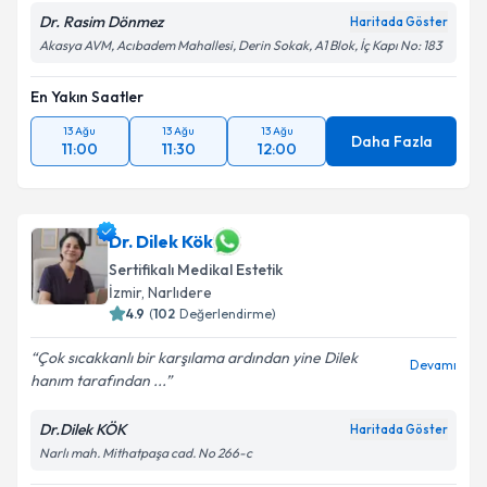
Dr. Rasim Dönmez
Haritada Göster
Akasya AVM, Acıbadem Mahallesi, Derin Sokak, A1 Blok, İç Kapı No: 183
En Yakın Saatler
13 Ağu
13 Ağu
13 Ağu
Daha Fazla
11:00
11:30
12:00
Dr. Dilek Kök
Sertifikalı Medikal Estetik
İzmir
,
Narlıdere
4.9
(
102
Değerlendirme)
Çok sıcakkanlı bir karşılama ardından yine Dilek
Devamı
hanım tarafından ...
Dr.Dilek KÖK
Haritada Göster
Narlı mah. Mithatpaşa cad. No 266-c