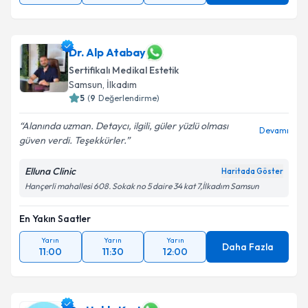
Dr. Alp Atabay
Sertifikalı Medikal Estetik
Samsun
,
İlkadım
5
(
9
Değerlendirme)
Alanında uzman. Detaycı, ilgili, güler yüzlü olması
Devamı
güven verdi. Teşekkürler.
Elluna Clinic
Haritada Göster
Hançerli mahallesi 608. Sokak no 5 daire 34 kat 7,İlkadım Samsun
En Yakın Saatler
Yarın
Yarın
Yarın
Daha Fazla
11:00
11:30
12:00