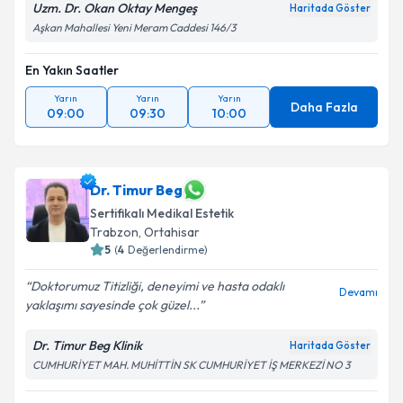
Uzm. Dr. Okan Oktay Mengeş
Haritada Göster
Aşkan Mahallesi Yeni Meram Caddesi 146/3
En Yakın Saatler
Yarın
Yarın
Yarın
Daha Fazla
09:00
09:30
10:00
Dr. Timur Beg
Sertifikalı Medikal Estetik
Trabzon
,
Ortahisar
5
(
4
Değerlendirme)
Doktorumuz Titizliği, deneyimi ve hasta odaklı
Devamı
yaklaşımı sayesinde çok güzel...
Dr. Timur Beg Klinik
Haritada Göster
CUMHURİYET MAH. MUHİTTİN SK CUMHURİYET İŞ MERKEZİ NO 3