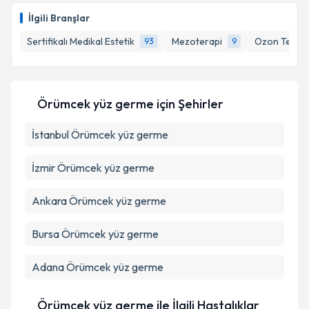
İlgili Branşlar
Sertifikalı Medikal Estetik
Mezoterapi
Ozon Terapi
93
9
Kişisel verilerimin işlenmesine ilişkin
Aydınlatma
Metni
'ni okudum ve kişisel verilerimin belirtilen
kapsamda işlenmesini kabul ediyorum.
Örümcek yüz germe
için Şehirler
Takvim Talebini Gönder
İstanbul
Örümcek yüz germe
İzmir
Örümcek yüz germe
Ankara
Örümcek yüz germe
Bursa
Örümcek yüz germe
Adana
Örümcek yüz germe
Örümcek yüz germe ile İlgili Hastalıklar