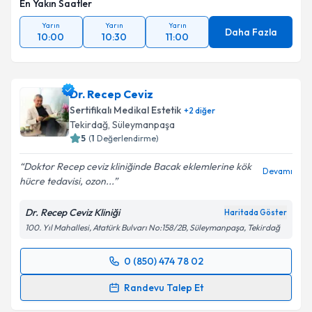
En Yakın Saatler
Yarın
Yarın
Yarın
Daha Fazla
10:00
10:30
11:00
Dr. Recep Ceviz
Sertifikalı Medikal Estetik
+
2
diğer
Tekirdağ
,
Süleymanpaşa
5
(
1
Değerlendirme)
Doktor Recep ceviz kliniğinde Bacak eklemlerine kök
Devamı
hücre tedavisi, ozon...
Dr. Recep Ceviz Kliniği
Haritada Göster
100. Yıl Mahallesi, Atatürk Bulvarı No:158/2B, Süleymanpaşa, Tekirdağ
0 (850) 474 78 02
Randevu Takvimi Talebi
Randevu Talep Et