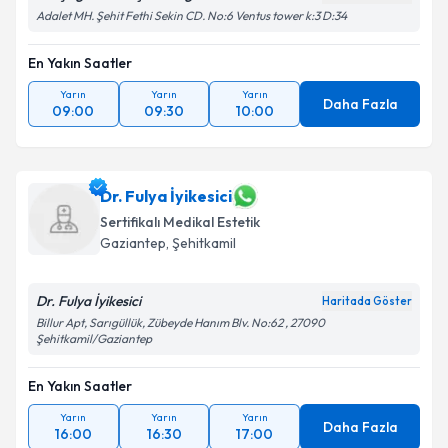
Adalet MH. Şehit Fethi Sekin CD. No:6 Ventus tower k:3 D:34
En Yakın Saatler
Yarın
Yarın
Yarın
Daha Fazla
09:00
09:30
10:00
Dr. Fulya İyikesici
Sertifikalı Medikal Estetik
Gaziantep
,
Şehitkamil
Dr. Fulya İyikesici
Haritada Göster
Billur Apt, Sarıgüllük, Zübeyde Hanım Blv. No:62 , 27090
Şehitkamil/Gaziantep
En Yakın Saatler
Yarın
Yarın
Yarın
Daha Fazla
16:00
16:30
17:00