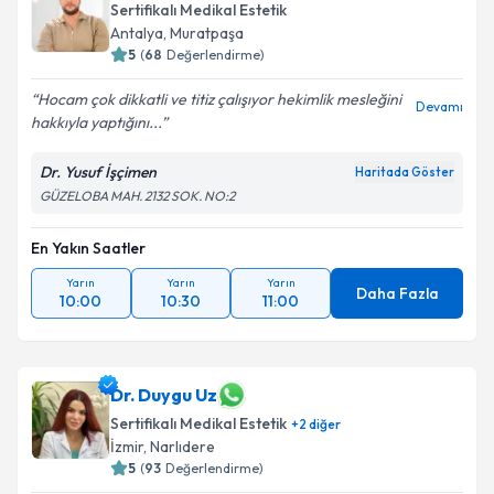
Sertifikalı Medikal Estetik
Antalya
,
Muratpaşa
5
(
68
Değerlendirme)
Hocam çok dikkatli ve titiz çalışıyor hekimlik mesleğini
Devamı
hakkıyla yaptığını...
Dr. Yusuf İşçimen
Haritada Göster
GÜZELOBA MAH. 2132 SOK. NO:2
En Yakın Saatler
Yarın
Yarın
Yarın
Daha Fazla
10:00
10:30
11:00
Dr. Duygu Uz
Sertifikalı Medikal Estetik
+
2
diğer
İzmir
,
Narlıdere
5
(
93
Değerlendirme)