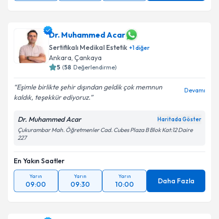
Dr. Muhammed Acar
Sertifikalı Medikal Estetik
+
1
diğer
Ankara
,
Çankaya
5
(
58
Değerlendirme)
Eşimle birlikte şehir dışından geldik çok memnun
Devamı
kaldık, teşekkür ediyoruz.
Dr. Muhammed Acar
Haritada Göster
Çukurambar Mah. Öğretmenler Cad. Cubes Plaza B Blok Kat:12 Daire
227
En Yakın Saatler
Yarın
Yarın
Yarın
Daha Fazla
09:00
09:30
10:00