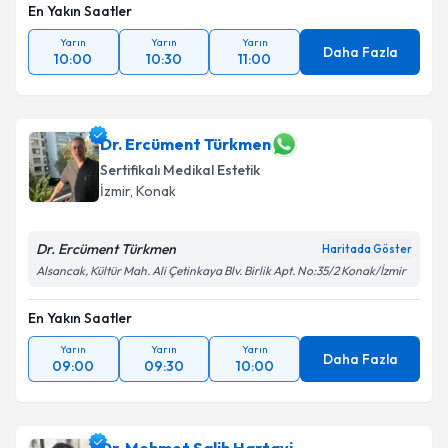
En Yakın Saatler
Yarın
Yarın
Yarın
Daha Fazla
10:00
10:30
11:00
Dr. Ercüment Türkmen
Sertifikalı Medikal Estetik
İzmir
,
Konak
Dr. Ercüment Türkmen
Haritada Göster
Alsancak, Kültür Mah. Ali Çetinkaya Blv. Birlik Apt. No:35/2 Konak/İzmir
En Yakın Saatler
Yarın
Yarın
Yarın
Daha Fazla
09:00
09:30
10:00