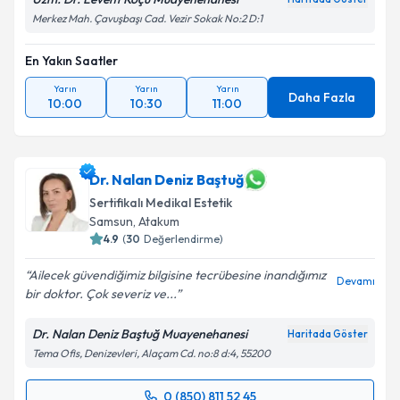
Merkez Mah. Çavuşbaşı Cad. Vezir Sokak No:2 D:1
En Yakın Saatler
Yarın
Yarın
Yarın
Daha Fazla
10:00
10:30
11:00
Dr. Nalan Deniz Baştuğ
Sertifikalı Medikal Estetik
Samsun
,
Atakum
4.9
(
30
Değerlendirme)
Ailecek güvendiğimiz bilgisine tecrübesine inandığımız
Devamı
bir doktor. Çok severiz ve...
Dr. Nalan Deniz Baştuğ Muayenehanesi
Haritada Göster
Tema Ofis, Denizevleri, Alaçam Cd. no:8 d:4, 55200
0 (850) 811 52 45