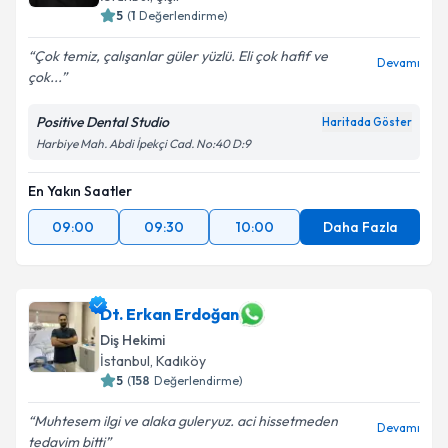
5
(
1
Değerlendirme)
Çok temiz, çalışanlar güler yüzlü. Eli çok hafif ve
Devamı
çok...
Positive Dental Studio
Haritada Göster
Harbiye Mah. Abdi İpekçi Cad. No:40 D:9
En Yakın Saatler
09:00
09:30
10:00
Daha Fazla
Dt. Erkan Erdoğan
Diş Hekimi
İstanbul
, Kadıköy
5
(
158
Değerlendirme)
Muhtesem ilgi ve alaka guleryuz. aci hissetmeden
Devamı
tedavim bitti