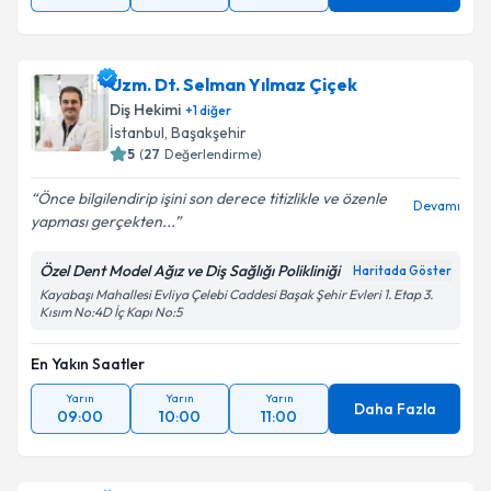
Uzm. Dt. Selman Yılmaz Çiçek
Diş Hekimi
+
1
diğer
İstanbul
, Başakşehir
5
(
27
Değerlendirme)
Önce bilgilendirip işini son derece titizlikle ve özenle
Devamı
yapması gerçekten...
Özel Dent Model Ağız ve Diş Sağlığı Polikliniği
Haritada Göster
Kayabaşı Mahallesi Evliya Çelebi Caddesi Başak Şehir Evleri 1. Etap 3.
Kısım No:4D İç Kapı No:5
En Yakın Saatler
Yarın
Yarın
Yarın
Daha Fazla
09:00
10:00
11:00