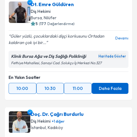
Dt. Emre Güldüren
Diş Hekimi
Bursa
, Nilüfer
5
(
177
Değerlendirme)
Güler yüzlü, çocuklardaki dişçi korkusunu Ortadan
Devamı
kaldıran çok iyi bir...
Klinik Bursa Ağız ve Diş Sağlığı Polikliniği
Haritada Göster
Fethiye Mahallesi, Sanayi Cad. Solukçu İş Merkezi No:327
En Yakın Saatler
10:00
10:30
11:00
Daha Fazla
Doç. Dr. Çağrı Burdurlu
Diş Hekimi
+
1
diğer
İstanbul
, Kadıköy