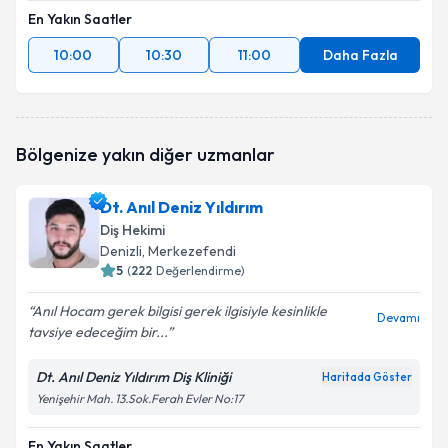
En Yakın Saatler
10:00
10:30
11:00
Daha Fazla
Bölgenize yakın diğer uzmanlar
Dt. Anıl Deniz Yıldırım
Diş Hekimi
Denizli
, Merkezefendi
5
(
222
Değerlendirme)
Anıl Hocam gerek bilgisi gerek ilgisiyle kesinlikle
Devamı
tavsiye edeceğim bir...
Dt. Anıl Deniz Yıldırım Diş Kliniği
Haritada Göster
Yenişehir Mah. 13.Sok.Ferah Evler No:17
En Yakın Saatler