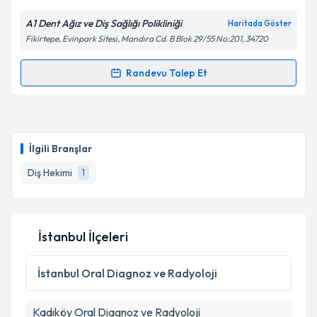
A1 Dent Ağız ve Diş Sağlığı Polikliniği
Haritada Göster
Fikirtepe, Evinpark Sitesi, Mandıra Cd. B Blok 29/55 No:201, 34720
Randevu Talep Et
Randevu Takvimi Talebi
Doç. Dr. Çağrı Burdurlu
için randevu takvimi talebi
oluşturun. Size bu uzmandan randevu almanız için bir
İlgili Branşlar
takvim hazırlandığında e-posta ile bilgilendireceğiz.
Diş Hekimi
1
E-posta Adresiniz
İstanbul İlçeleri
Kişisel verilerimin işlenmesine ilişkin
Aydınlatma
Metni
'ni okudum ve kişisel verilerimin belirtilen
İstanbul
Oral Diagnoz ve Radyoloji
kapsamda işlenmesini kabul ediyorum.
Kadıköy
Oral Diagnoz ve Radyoloji