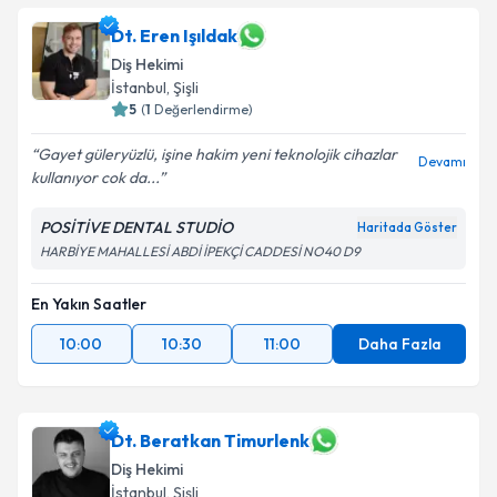
Dt. Eren Işıldak
Diş Hekimi
İstanbul
, Şişli
5
(
1
Değerlendirme)
Gayet güleryüzlü, işine hakim yeni teknolojik cihazlar
Devamı
kullanıyor cok da...
POSİTİVE DENTAL STUDİO
Haritada Göster
HARBİYE MAHALLESİ ABDİ İPEKÇİ CADDESİ NO40 D9
En Yakın Saatler
10:00
10:30
11:00
Daha Fazla
Dt. Beratkan Timurlenk
Diş Hekimi
İstanbul
, Şişli