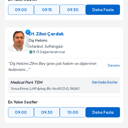
09:00
09:15
09:30
Daha Fazla
Dt. Zihni Çardak
Diş Hekimi
İstanbul
, Sultangazi
5
(
1
Değerlendirme)
Diş Hekimi Zihni Bey işine çok hakim ve dişlerimin
Devamı
tedavisini...
Medical Park TEM
Haritada Göster
Yunus Emre, Lütfi Aykaç Blv. No:80 D:G, 34260
En Yakın Saatler
09:00
09:30
10:00
Daha Fazla