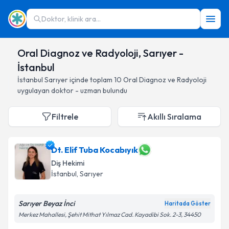
Doktor, klinik ara...
Oral Diagnoz ve Radyoloji, Sarıyer -
İstanbul
İstanbul
Sarıyer
içinde toplam
10
Oral Diagnoz ve Radyoloji
uygulayan doktor - uzman bulundu
Filtrele
Akıllı Sıralama
Dt. Elif Tuba Kocabıyık
Diş Hekimi
İstanbul
, Sarıyer
Sarıyer Beyaz İnci
Haritada Göster
Merkez Mahallesi, Şehit Mithat Yılmaz Cad. Kayadibi Sok. 2-3, 34450