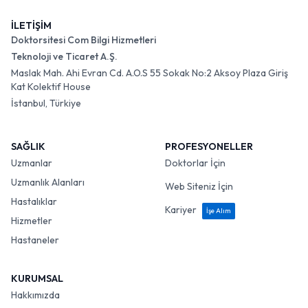
İLETİŞİM
Doktorsitesi Com Bilgi Hizmetleri
Teknoloji ve Ticaret A.Ş.
Maslak Mah. Ahi Evran Cd. A.O.S 55 Sokak No:2 Aksoy Plaza Giriş
Kat Kolektif House
İstanbul, Türkiye
SAĞLIK
PROFESYONELLER
Uzmanlar
Doktorlar İçin
Uzmanlık Alanları
Web Siteniz İçin
Hastalıklar
Kariyer
İşe Alım
Hizmetler
Hastaneler
KURUMSAL
Hakkımızda