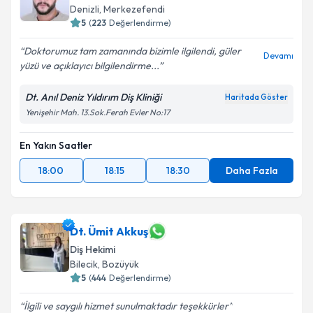
Denizli
, Merkezefendi
5
(
223
Değerlendirme)
Doktorumuz tam zamanında bizimle ilgilendi, güler
Devamı
yüzü ve açıklayıcı bilgilendirme...
Dt. Anıl Deniz Yıldırım Diş Kliniği
Haritada Göster
Yenişehir Mah. 13.Sok.Ferah Evler No:17
En Yakın Saatler
18:00
18:15
18:30
Daha Fazla
Dt. Ümit Akkuş
Diş Hekimi
Bilecik
, Bozüyük
5
(
444
Değerlendirme)
İlgili ve saygılı hizmet sunulmaktadır teşekkürler