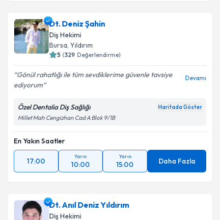
Dt. Deniz Şahin
Diş Hekimi
Bursa
, Yıldırım
5
(
329
Değerlendirme)
Gönül rahatlığı ile tüm sevdiklerime güvenle tavsiye
Devamı
ediyorum
Özel Dentalia Diş Sağlığı
Haritada Göster
Millet Mah Cengizhan Cad A Blok 9/1B
En Yakın Saatler
Yarın
Yarın
17:00
Daha Fazla
10:00
15:00
Dt. Anıl Deniz Yıldırım
Diş Hekimi