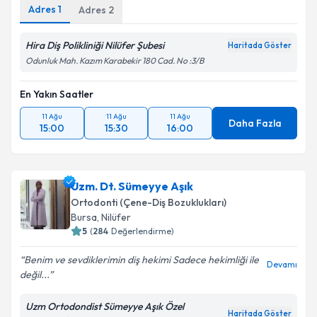
Adres
1
Adres
2
Hira Diş Polikliniği Nilüfer Şubesi
Haritada Göster
Odunluk Mah. Kazım Karabekir 180 Cad. No :3/B
En Yakın Saatler
11 Ağu
11 Ağu
11 Ağu
Daha Fazla
15:00
15:30
16:00
Uzm. Dt. Sümeyye Aşık
Ortodonti (Çene-Diş Bozuklukları)
Bursa
, Nilüfer
5
(
284
Değerlendirme)
Benim ve sevdiklerimin diş hekimi Sadece hekimliği ile
Devamı
değil...
Uzm Ortodondist Sümeyye Aşık Özel
Haritada Göster