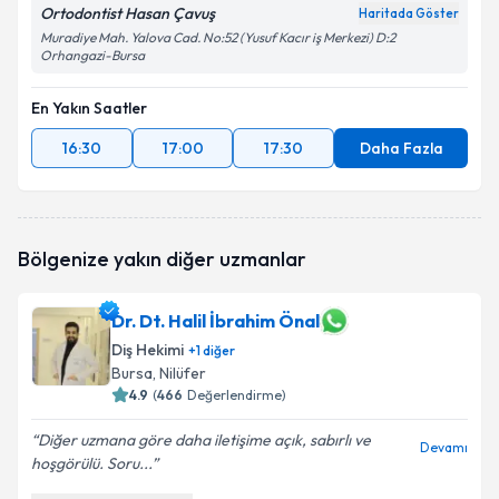
Ortodontist Hasan Çavuş
Haritada Göster
Muradiye Mah. Yalova Cad. No:52 (Yusuf Kacır iş Merkezi) D:2
Orhangazi-Bursa
En Yakın Saatler
16:30
17:00
17:30
Daha Fazla
Bölgenize yakın diğer uzmanlar
Dr. Dt. Halil İbrahim Önal
Diş Hekimi
+
1
diğer
Bursa
, Nilüfer
4.9
(
466
Değerlendirme)
Diğer uzmana göre daha iletişime açık, sabırlı ve
Devamı
hoşgörülü. Soru...