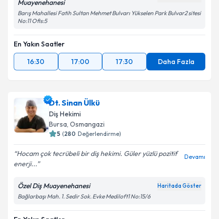
Muayenehanesi
Barış Mahallesi Fatih Sultan Mehmet Bulvarı Yükselen Park Bulvar2 sitesi
No:11 Ofis:5
En Yakın Saatler
16:30
17:00
17:30
Daha Fazla
Dt. Sinan Ülkü
Diş Hekimi
Bursa
, Osmangazi
5
(
280
Değerlendirme)
Hocam çok tecrübeli bir diş hekimi. Güler yüzlü pozitif
Devamı
enerji...
Özel Diş Muayenehanesi
Haritada Göster
Bağlarbaşı Mah. 1. Sedir Sok. Evke Mediloft1 No:15/6