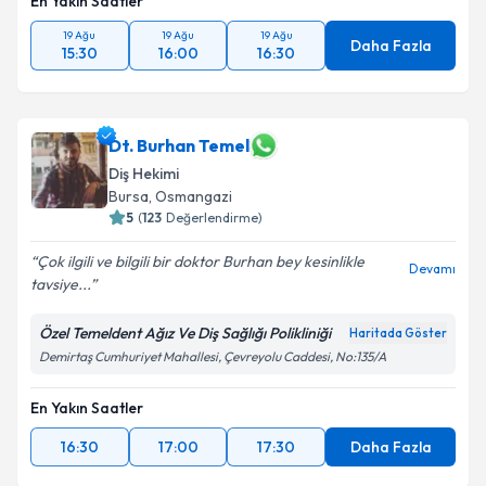
En Yakın Saatler
19 Ağu
19 Ağu
19 Ağu
Daha Fazla
15:30
16:00
16:30
Dt. Burhan Temel
Diş Hekimi
Bursa
, Osmangazi
5
(
123
Değerlendirme)
Çok ilgili ve bilgili bir doktor Burhan bey kesinlikle
Devamı
tavsiye...
Özel Temeldent Ağız Ve Diş Sağlığı Polikliniği
Haritada Göster
Demirtaş Cumhuriyet Mahallesi, Çevreyolu Caddesi, No:135/A
En Yakın Saatler
16:30
17:00
17:30
Daha Fazla