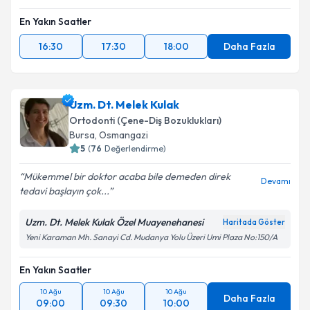
En Yakın Saatler
16:30
17:30
18:00
Daha Fazla
Uzm. Dt. Melek Kulak
Ortodonti (Çene-Diş Bozuklukları)
Bursa
, Osmangazi
5
(
76
Değerlendirme)
Mükemmel bir doktor acaba bile demeden direk
Devamı
tedavi başlayın çok...
Uzm. Dt. Melek Kulak Özel Muayenehanesi
Haritada Göster
Yeni Karaman Mh. Sanayi Cd. Mudanya Yolu Üzeri Umi Plaza No:150/A
En Yakın Saatler
10 Ağu
10 Ağu
10 Ağu
Daha Fazla
09:00
09:30
10:00