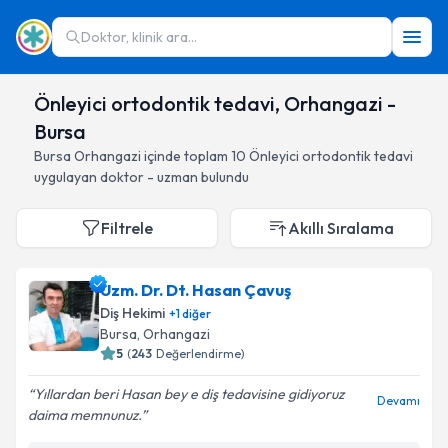
Doktor, klinik ara...
Önleyici ortodontik tedavi, Orhangazi -
Bursa
Bursa
Orhangazi
içinde toplam
10
Önleyici ortodontik tedavi
uygulayan doktor - uzman bulundu
Filtrele
Akıllı Sıralama
Uzm. Dr. Dt. Hasan Çavuş
Diş Hekimi
+
1
diğer
Bursa
, Orhangazi
5
(
243
Değerlendirme)
Yıllardan beri Hasan bey e diş tedavisine gidiyoruz
Devamı
daima memnunuz.