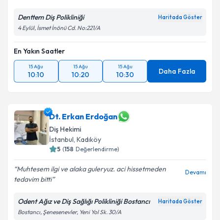
Denttem Diş Polikliniği
Haritada Göster
4 Eylül, İsmet İnönü Cd. No:221/A
En Yakın Saatler
15 Ağu
15 Ağu
15 Ağu
Daha Fazla
10:10
10:20
10:30
Dt. Erkan Erdoğan
Diş Hekimi
İstanbul
, Kadıköy
5
(
158
Değerlendirme)
Muhtesem ilgi ve alaka guleryuz. aci hissetmeden
Devamı
tedavim bitti
Odent Ağız ve Diş Sağlığı Polikliniği Bostancı
Haritada Göster
Bostancı, Şenesenevler, Yeni Yol Sk. 30/A