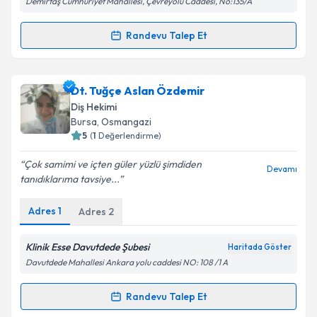
Demirtaş Cumhuriyet Mahallesi, Çevreyolu Caddesi, No:135/A
Metni
'ni okudum ve kişisel verilerimin belirtilen
kapsamda işlenmesini kabul ediyorum.
Randevu Talep Et
Randevu Takvimi Talebi
Takvim Talebini Gönder
Dt. Merve Ürkmez Temel
için randevu takvimi talebi
Dt. Tuğçe Aslan Özdemir
oluşturun. Size bu uzmandan randevu almanız için bir
Diş Hekimi
takvim hazırlandığında e-posta ile bilgilendireceğiz.
Bursa
, Osmangazi
5
(
1
Değerlendirme)
E-posta Adresiniz
Çok samimi ve içten güler yüzlü şimdiden
Devamı
tanıdıklarıma tavsiye...
Adres
1
Adres
2
Kişisel verilerimin işlenmesine ilişkin
Aydınlatma
Metni
'ni okudum ve kişisel verilerimin belirtilen
kapsamda işlenmesini kabul ediyorum.
Klinik Esse Davutdede Şubesi
Haritada Göster
Davutdede Mahallesi Ankara yolu caddesi NO: 108 /1 A
Takvim Talebini Gönder
Randevu Talep Et
Randevu Takvimi Talebi