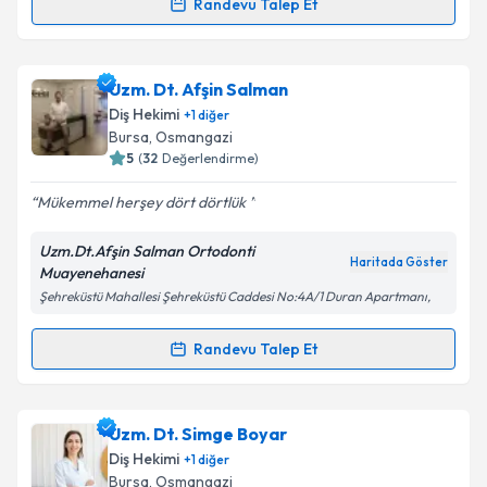
Randevu Talep Et
kapsamda işlenmesini kabul ediyorum.
Randevu Takvimi Talebi
Takvim Talebini Gönder
Prof. Dr. Emine Uluğ Kaygısız
için randevu takvimi
Uzm. Dt. Afşin Salman
talebi oluşturun. Size bu uzmandan randevu almanız
Diş Hekimi
+
1
diğer
için bir takvim hazırlandığında e-posta ile
Bursa
, Osmangazi
bilgilendireceğiz.
5
(
32
Değerlendirme)
E-posta Adresiniz
Mükemmel herşey dört dörtlük
Uzm.Dt.Afşin Salman Ortodonti
Haritada Göster
Muayenehanesi
Şehreküstü Mahallesi Şehreküstü Caddesi No:4A/1 Duran Apartmanı,
Kişisel verilerimin işlenmesine ilişkin
Aydınlatma
Metni
'ni okudum ve kişisel verilerimin belirtilen
kapsamda işlenmesini kabul ediyorum.
Randevu Talep Et
Randevu Takvimi Talebi
Takvim Talebini Gönder
Uzm. Dt. Afşin Salman
için randevu takvimi talebi
Uzm. Dt. Simge Boyar
oluşturun. Size bu uzmandan randevu almanız için bir
Diş Hekimi
+
1
diğer
takvim hazırlandığında e-posta ile bilgilendireceğiz.
Bursa
, Osmangazi