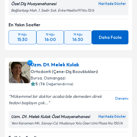
Özel Diş Muayenehanesi
Haritada Göster
Bağlarbaşı Mah. 1. Sedir Sok. Evke Mediloft1 No:15/6
En Yakın Saatler
19 Ağu
19 Ağu
19 Ağu
Daha Fazla
15:30
16:00
16:30
Uzm. Dt. Melek Kulak
Ortodonti (Çene-Diş Bozuklukları)
Bursa
, Osmangazi
5
(
76
Değerlendirme)
Mükemmel bir doktor acaba bile demeden direk
Devamı
tedavi başlayın çok...
Uzm. Dt. Melek Kulak Özel Muayenehanesi
Haritada Göster
Yeni Karaman Mh. Sanayi Cd. Mudanya Yolu Üzeri Umi Plaza No:150/A