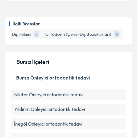
Dt. Tuğçe Aslan Özdemir
için randevu takvimi talebi
oluşturun. Size bu uzmandan randevu almanız için bir
İlgili Branşlar
takvim hazırlandığında e-posta ile bilgilendireceğiz.
Diş Hekimi
Ortodonti (Çene-Diş Bozuklukları)
8
6
E-posta Adresiniz
Bursa İlçeleri
Kişisel verilerimin işlenmesine ilişkin
Aydınlatma
Metni
'ni okudum ve kişisel verilerimin belirtilen
Bursa
Önleyici ortodontik tedavi
kapsamda işlenmesini kabul ediyorum.
Nilüfer
Önleyici ortodontik tedavi
Takvim Talebini Gönder
Yıldırım
Önleyici ortodontik tedavi
İnegöl
Önleyici ortodontik tedavi