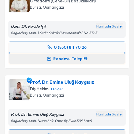
Ortodonti (Çene-Diş Bozuklukları)
Bursa
, Osmangazi
Uzm. Dt. Feride Işık
Haritada Göster
Bağlarbaşı Mah. 1.Sedir Sokak Evke Mediloft 2 No:5 D:5
0 (850) 811 70 26
Randevu Takvimi Talebi
Randevu Talep Et
Uzm. Dt. Feride Işık
için randevu takvimi talebi
oluşturun. Size bu uzmandan randevu almanız için bir
Prof. Dr. Emine Uluğ Kaygısız
takvim hazırlandığında e-posta ile bilgilendireceğiz.
Diş Hekimi
+
1
diğer
E-posta Adresiniz
Bursa
, Osmangazi
Prof. Dr. Emine Uluğ Kaygısız
Haritada Göster
Bağlarbaşı Mah. Nisan Sok. Opus By Evke 3/19 Kat:5
Kişisel verilerimin işlenmesine ilişkin
Aydınlatma
Metni
'ni okudum ve kişisel verilerimin belirtilen