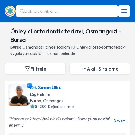
Doktor, klinik ara...
Önleyici ortodontik tedavi, Osmangazi -
Bursa
Bursa
Osmangazi
içinde toplam
10
Önleyici ortodontik tedavi
uygulayan doktor - uzman bulundu
Filtrele
Akıllı Sıralama
Dt. Sinan Ülkü
Diş Hekimi
Bursa
, Osmangazi
5
(
280
Değerlendirme)
Hocam çok tecrübeli bir diş hekimi. Güler yüzlü pozitif
Devamı
enerji...