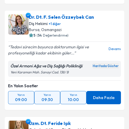
Dr. Dt. F. Selen Özzeybek Can
Diş Hekimi
+
1
diğer
Bursa
, Osmangazi
5
(
54
Değerlendirme)
Tedavi sürecim boyunca doktorumun ilgisi ve
Devamı
profesyonelliği kadar ekibinin güler...
Özel Armoni Ağız ve Diş Sağlığı Polikliniği
Haritada Göster
Yeni Karaman Mah. Sanayi Cad. 138/ B
En Yakın Saatler
Yarın
Yarın
Yarın
Daha Fazla
09:00
09:30
10:00
Uzm. Dt. Feride Işık