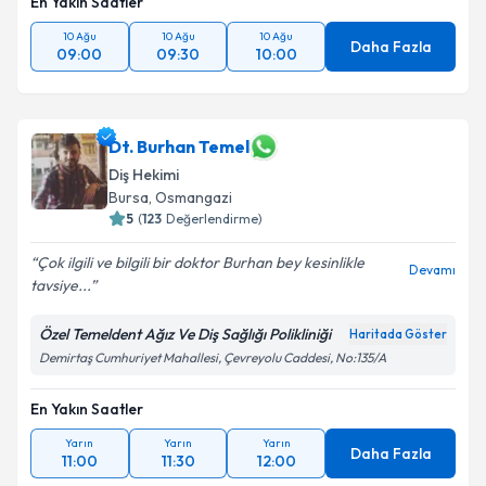
En Yakın Saatler
10 Ağu
10 Ağu
10 Ağu
Daha Fazla
09:00
09:30
10:00
Dt. Burhan Temel
Diş Hekimi
Bursa
, Osmangazi
5
(
123
Değerlendirme)
Çok ilgili ve bilgili bir doktor Burhan bey kesinlikle
Devamı
tavsiye...
Özel Temeldent Ağız Ve Diş Sağlığı Polikliniği
Haritada Göster
Demirtaş Cumhuriyet Mahallesi, Çevreyolu Caddesi, No:135/A
En Yakın Saatler
Yarın
Yarın
Yarın
Daha Fazla
11:00
11:30
12:00