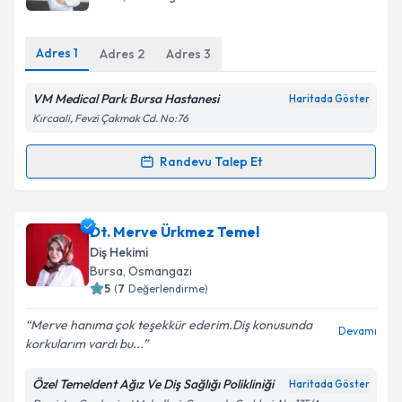
E-posta Adresiniz
Adres
1
Adres
2
Adres
3
VM Medical Park Bursa Hastanesi
Haritada Göster
Kişisel verilerimin işlenmesine ilişkin
Aydınlatma
Kırcaali, Fevzi Çakmak Cd. No:76
Metni
'ni okudum ve kişisel verilerimin belirtilen
kapsamda işlenmesini kabul ediyorum.
Randevu Talep Et
Randevu Takvimi Talebi
Takvim Talebini Gönder
Uzm. Dt. Simge Boyar
için randevu takvimi talebi
Dt. Merve Ürkmez Temel
oluşturun. Size bu uzmandan randevu almanız için bir
Diş Hekimi
takvim hazırlandığında e-posta ile bilgilendireceğiz.
Bursa
, Osmangazi
5
(
7
Değerlendirme)
E-posta Adresiniz
Merve hanıma çok teşekkür ederim.Diş konusunda
Devamı
korkularım vardı bu...
Özel Temeldent Ağız Ve Diş Sağlığı Polikliniği
Haritada Göster
Kişisel verilerimin işlenmesine ilişkin
Aydınlatma