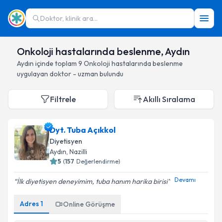
Doktor, klinik ara...
Onkoloji hastalarında beslenme, Aydın
Aydın
içinde toplam
9
Onkoloji hastalarında beslenme
uygulayan doktor - uzman bulundu
Filtrele
Akıllı Sıralama
Dyt. Tuba Açıkkol
Diyetisyen
Aydın
, Nazilli
5
(
157
Değerlendirme)
Devamı
İlk diyetisyen deneyimim, tuba hanım harika birisi
Adres
1
Online Görüşme