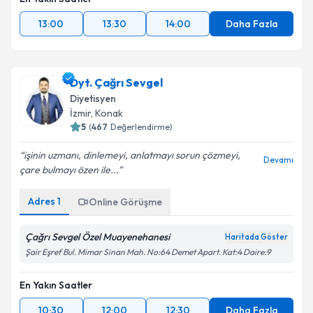
13:00
13:30
14:00
Daha Fazla
Dyt. Çağrı Sevgel
Diyetisyen
İzmir
, Konak
5
(
467
Değerlendirme)
işinin uzmanı, dinlemeyi, anlatmayı sorun çözmeyi,
Devamı
çare bulmayı özen ile...
Adres
1
Online Görüşme
Çağrı Sevgel Özel Muayenehanesi
Haritada Göster
Şair Eşref Bul. Mimar Sinan Mah. No:64 Demet Apart. Kat:4 Daire:9
En Yakın Saatler
10:30
12:00
12:30
Daha Fazla