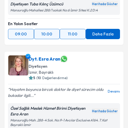
Diyetisyen Tuba Kılınç Üzümcü
Haritada Göster
Mansuroğlu Mahallesi 288/1 sokak No:6 İzmir Sitesi K:2 D:4
En Yakın Saatler
09:00
10:00
11:00
Daha Fazla
Dyt. Esra Aran
Diyetisyen
İzmir
, Bayraklı
5
(
10
Değerlendirme)
Hayatım boyunca bircok doktor ile diyet sürecim oldu
Devamı
bukadar ilgili...
Özel Sağlık Meslek Hizmet Birimi Diyetisyen
Haritada Göster
Esra Aran
Mansuroğlu Mah. 288-4 Sok. No:9-1 Avcılar Exclusive A164. 7. Kat
Bayraklı İzmir