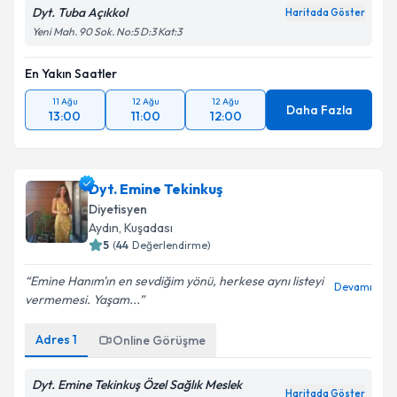
Dyt. Tuba Açıkkol
Haritada Göster
Yeni Mah. 90 Sok. No:5 D:3 Kat:3
En Yakın Saatler
11 Ağu
12 Ağu
12 Ağu
Daha Fazla
13:00
11:00
12:00
Dyt. Emine Tekinkuş
Diyetisyen
Aydın
, Kuşadası
5
(
44
Değerlendirme)
Emine Hanım'ın en sevdiğim yönü, herkese aynı listeyi
Devamı
vermemesi. Yaşam...
Adres
1
Online Görüşme
Dyt. Emine Tekinkuş Özel Sağlık Meslek
Haritada Göster