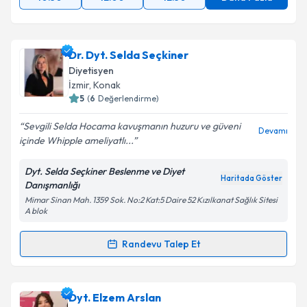
Dr. Dyt. Selda Seçkiner
Diyetisyen
İzmir
, Konak
5
(
6
Değerlendirme)
Sevgili Selda Hocama kavuşmanın huzuru ve güveni
Devamı
içinde Whipple ameliyatlı...
Dyt. Selda Seçkiner Beslenme ve Diyet
Haritada Göster
Danışmanlığı
Mimar Sinan Mah. 1359 Sok. No:2 Kat:5 Daire 52 Kızılkanat Sağlık Sitesi
A blok
Randevu Talep Et
Randevu Takvimi Talebi
Dr. Dyt. Selda Seçkiner
için randevu takvimi talebi
Dyt. Elzem Arslan