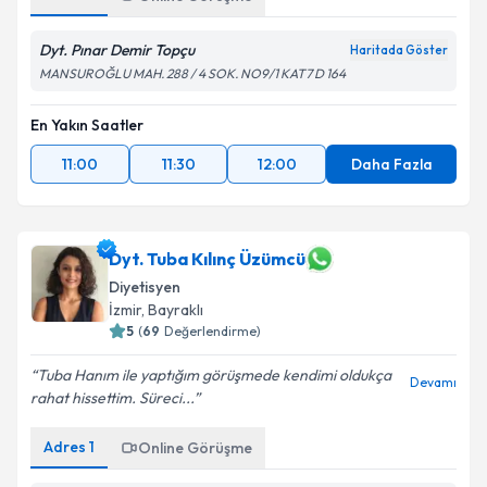
Dyt. Pınar Demir Topçu
Haritada Göster
MANSUROĞLU MAH. 288 / 4 SOK. NO9/1 KAT7 D 164
En Yakın Saatler
11:00
11:30
12:00
Daha Fazla
Dyt. Tuba Kılınç Üzümcü
Diyetisyen
İzmir
, Bayraklı
5
(
69
Değerlendirme)
Tuba Hanım ile yaptığım görüşmede kendimi oldukça
Devamı
rahat hissettim. Süreci...
Adres
1
Online Görüşme