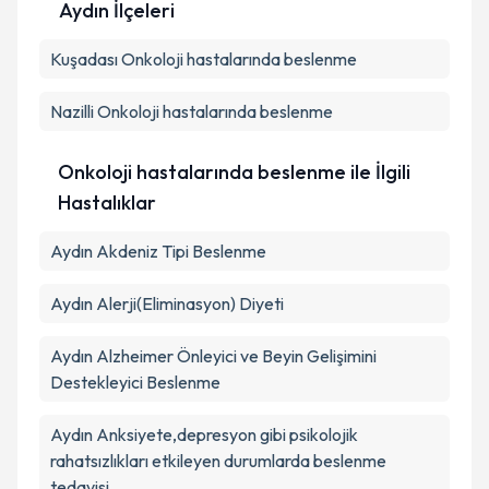
Aydın İlçeleri
Kişisel verilerimin işlenmesine ilişkin
Aydınlatma
Kuşadası
Metni
Onkoloji hastalarında beslenme
'ni okudum ve kişisel verilerimin belirtilen
kapsamda işlenmesini kabul ediyorum.
Nazilli
Onkoloji hastalarında beslenme
Takvim Talebini Gönder
Onkoloji hastalarında beslenme ile İlgili
Hastalıklar
Aydın Akdeniz Tipi Beslenme
Aydın Alerji(Eliminasyon) Diyeti
Aydın Alzheimer Önleyici ve Beyin Gelişimini
Destekleyici Beslenme
Aydın Anksiyete,depresyon gibi psikolojik
rahatsızlıkları etkileyen durumlarda beslenme
tedavisi