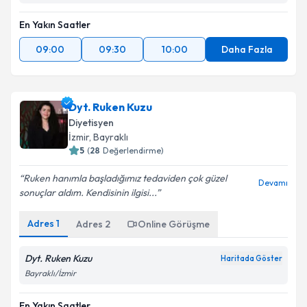
En Yakın Saatler
09:00
09:30
10:00
Daha Fazla
Dyt. Ruken Kuzu
Diyetisyen
İzmir
, Bayraklı
5
(
28
Değerlendirme)
Ruken hanımla başladığımız tedaviden çok güzel
Devamı
sonuçlar aldım. Kendisinin ilgisi...
Adres
1
Adres
2
Online Görüşme
Dyt. Ruken Kuzu
Haritada Göster
Bayraklı/İzmir
En Yakın Saatler