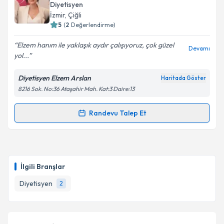
oluşturun. Size bu uzmandan randevu almanız için bir
Diyetisyen
takvim hazırlandığında e-posta ile bilgilendireceğiz.
İzmir
, Çiğli
5
(
2
Değerlendirme)
E-posta Adresiniz
Elzem hanım ile yaklaşık aydır çalışıyoruz, çok güzel
Devamı
yol...
Diyetisyen Elzem Arslan
Haritada Göster
Kişisel verilerimin işlenmesine ilişkin
Aydınlatma
8216 Sok. No:36 Ataşahir Mah. Kat:3 Daire:13
Metni
'ni okudum ve kişisel verilerimin belirtilen
kapsamda işlenmesini kabul ediyorum.
Randevu Talep Et
Randevu Takvimi Talebi
Takvim Talebini Gönder
Dyt. Elzem Arslan
için randevu takvimi talebi
oluşturun. Size bu uzmandan randevu almanız için bir
İlgili Branşlar
takvim hazırlandığında e-posta ile bilgilendireceğiz.
Diyetisyen
2
E-posta Adresiniz