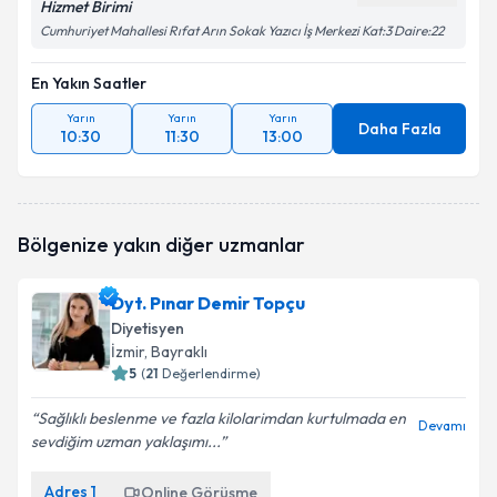
Hizmet Birimi
Cumhuriyet Mahallesi Rıfat Arın Sokak Yazıcı İş Merkezi Kat:3 Daire:22
En Yakın Saatler
Yarın
Yarın
Yarın
Daha Fazla
10:30
11:30
13:00
Bölgenize yakın diğer uzmanlar
Dyt. Pınar Demir Topçu
Diyetisyen
İzmir
, Bayraklı
5
(
21
Değerlendirme)
Sağlıklı beslenme ve fazla kilolarimdan kurtulmada en
Devamı
sevdiğim uzman yaklaşımı...
Adres
1
Online Görüşme