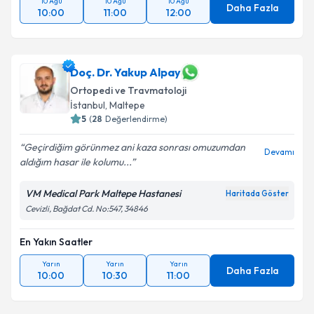
10 Ağu
10 Ağu
10 Ağu
Daha Fazla
10:00
11:00
12:00
Doç. Dr. Yakup Alpay
Ortopedi ve Travmatoloji
İstanbul
, Maltepe
5
(
28
Değerlendirme)
Geçirdiğim görünmez ani kaza sonrası omuzumdan
Devamı
aldığım hasar ile kolumu...
VM Medical Park Maltepe Hastanesi
Haritada Göster
Cevizli, Bağdat Cd. No:547, 34846
En Yakın Saatler
Yarın
Yarın
Yarın
Daha Fazla
10:00
10:30
11:00