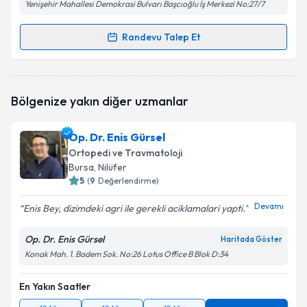
Yenişehir Mahallesi Demokrasi Bulvarı Başcıoğlu İş Merkezi No:27/7
Randevu Talep Et
Randevu Takvimi Talebi
Prof. Dr. Cumhur Cevdet Kesemenli
için randevu
Bölgenize yakın diğer uzmanlar
takvimi talebi oluşturun. Size bu uzmandan randevu
almanız için bir takvim hazırlandığında e-posta ile
bilgilendireceğiz.
Op. Dr. Enis Gürsel
Ortopedi ve Travmatoloji
E-posta Adresiniz
Bursa
, Nilüfer
5
(
9
Değerlendirme)
Devamı
Enis Bey, dizimdeki agri ile gerekli aciklamalari yapti.
Kişisel verilerimin işlenmesine ilişkin
Aydınlatma
Op. Dr. Enis Gürsel
Metni
'ni okudum ve kişisel verilerimin belirtilen
Haritada Göster
kapsamda işlenmesini kabul ediyorum.
Konak Mah. 1. Badem Sok. No:26 Lotus Office B Blok D:34
En Yakın Saatler
Takvim Talebini Gönder