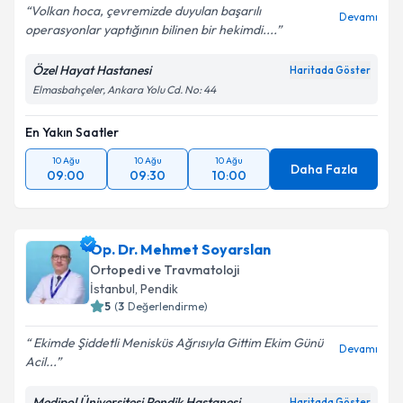
Volkan hoca, çevremizde duyulan başarılı
Devamı
operasyonlar yaptığının bilinen bir hekimdi....
Özel Hayat Hastanesi
Haritada Göster
Elmasbahçeler, Ankara Yolu Cd. No: 44
En Yakın Saatler
10 Ağu
10 Ağu
10 Ağu
Daha Fazla
09:00
09:30
10:00
Op. Dr. Mehmet Soyarslan
Ortopedi ve Travmatoloji
İstanbul
, Pendik
5
(
3
Değerlendirme)
Ekimde Şiddetli Menisküs Ağrısıyla Gittim Ekim Günü
Devamı
Acil...
Medipol Üniversitesi Pendik Hastanesi
Haritada Göster