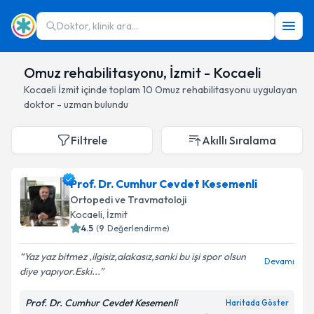
Doktor, klinik ara...
Omuz rehabilitasyonu, İzmit - Kocaeli
Kocaeli
İzmit
içinde toplam
10
Omuz rehabilitasyonu
uygulayan
doktor - uzman bulundu
Filtrele
Akıllı Sıralama
Prof. Dr. Cumhur Cevdet Kesemenli
Ortopedi ve Travmatoloji
Kocaeli
, İzmit
4.5
(
9
Değerlendirme)
Yaz yaz bitmez ,ilgisiz,alakasız,sanki bu işi spor olsun
Devamı
diye yapıyor.Eski...
Prof. Dr. Cumhur Cevdet Kesemenli
Haritada Göster