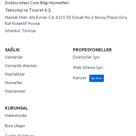
Doktorsitesi Com Bilgi Hizmetleri
Teknoloji ve Ticaret A.Ş.
Maslak Mah. Ahi Evran Cd. A.O.S 55 Sokak No:2 Aksoy Plaza Giriş
Kat Kolektif House
İstanbul, Türkiye
SAĞLIK
PROFESYONELLER
Uzmanlar
Doktorlar İçin
Uzmanlık Alanları
Web Siteniz İçin
Hastalıklar
Kariyer
İşe Alım
Hizmetler
Hastaneler
KURUMSAL
Hakkımızda
Bize Ulaşın