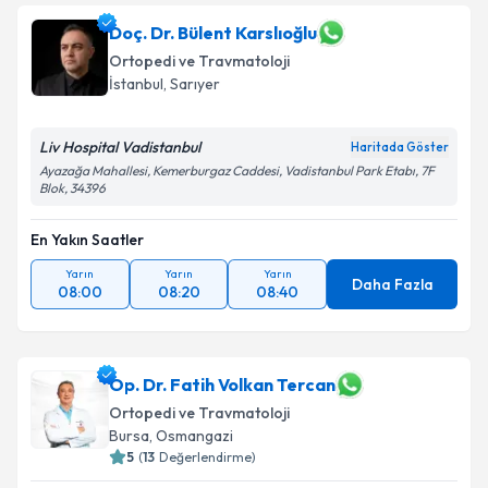
Doç. Dr. Bülent Karslıoğlu
Ortopedi ve Travmatoloji
İstanbul
, Sarıyer
Liv Hospital Vadistanbul
Haritada Göster
Ayazağa Mahallesi, Kemerburgaz Caddesi, Vadistanbul Park Etabı, 7F
Blok, 34396
En Yakın Saatler
Yarın
Yarın
Yarın
Daha Fazla
08:00
08:20
08:40
Op. Dr. Fatih Volkan Tercan
Ortopedi ve Travmatoloji
Bursa
, Osmangazi
5
(
13
Değerlendirme)