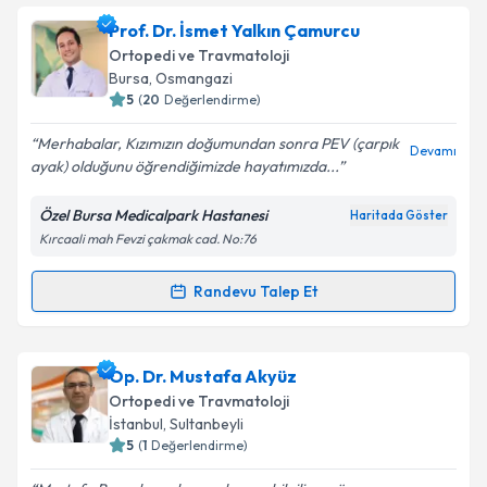
Prof. Dr. İsmet Yalkın Çamurcu
Ortopedi ve Travmatoloji
Bursa
, Osmangazi
5
(
20
Değerlendirme)
Merhabalar, Kızımızın doğumundan sonra PEV (çarpık
Devamı
ayak) olduğunu öğrendiğimizde hayatımızda...
Özel Bursa Medicalpark Hastanesi
Haritada Göster
Kırcaali mah Fevzi çakmak cad. No:76
Randevu Talep Et
Randevu Takvimi Talebi
Prof. Dr. İsmet Yalkın Çamurcu
için randevu takvimi
Op. Dr. Mustafa Akyüz
talebi oluşturun. Size bu uzmandan randevu almanız
Ortopedi ve Travmatoloji
için bir takvim hazırlandığında e-posta ile
İstanbul
, Sultanbeyli
bilgilendireceğiz.
5
(
1
Değerlendirme)
E-posta Adresiniz