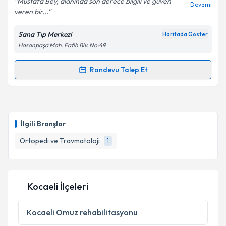
Mustafa Bey, alanında son derece bilgili ve güven
Devamı
veren bir...
Sana Tıp Merkezi
Haritada Göster
Hasanpaşa Mah. Fatih Blv. No:49
Kişisel verilerimin işlenmesine ilişkin
Aydınlatma
Metni
'ni okudum ve kişisel verilerimin belirtilen
kapsamda işlenmesini kabul ediyorum.
Randevu Talep Et
Randevu Takvimi Talebi
Takvim Talebini Gönder
Op. Dr. Mustafa Akyüz
için randevu takvimi talebi
oluşturun. Size bu uzmandan randevu almanız için bir
İlgili Branşlar
takvim hazırlandığında e-posta ile bilgilendireceğiz.
Ortopedi ve Travmatoloji
1
E-posta Adresiniz
Kocaeli İlçeleri
Kişisel verilerimin işlenmesine ilişkin
Aydınlatma
Metni
'ni okudum ve kişisel verilerimin belirtilen
Kocaeli
Omuz rehabilitasyonu
kapsamda işlenmesini kabul ediyorum.