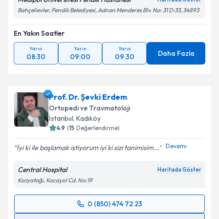
Bahçelievler, Pendik Belediyesi, Adnan Menderes Blv. No: 31 D:33, 34893
En Yakın Saatler
Yarın
Yarın
Yarın
Daha Fazla
08:30
09:00
09:30
Prof. Dr. Şevki Erdem
Ortopedi ve Travmatoloji
İstanbul
, Kadıköy
4.9
(
15
Değerlendirme)
Devamı
İyi ki ile başlamak istiyorum iyi ki sizi tanimisim...
Central Hospital
Haritada Göster
Kozyatağı, Kocayol Cd. No:19
0 (850) 474 72 23
Randevu Takvimi Talebi