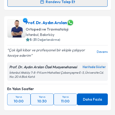
Randevu Talep Et
Prof. Dr. Şevki Erdem
için randevu takvimi talebi
oluşturun. Size bu uzmandan randevu almanız için bir
takvim hazırlandığında e-posta ile bilgilendireceğiz.
Prof. Dr. Aydın Arslan
Ortopedi ve Travmatoloji
E-posta Adresiniz
İstanbul
, Bakırköy
5
(
31
Değerlendirme)
Çok ilgili kibar ve profesyonel bir ekiple çalışıyor
Devamı
tavsiye ederim
Kişisel verilerimin işlenmesine ilişkin
Aydınlatma
Metni
'ni okudum ve kişisel verilerimin belirtilen
Prof. Dr. Aydın Arslan Özel Muayenehanesi
Haritada Göster
kapsamda işlenmesini kabul ediyorum.
İstanbul Ataköy 7-8-9 Kısım Mahallesi Çobançeşme E-5, Üniversite Cd.
No: 20 A Blok Kat:6
Takvim Talebini Gönder
En Yakın Saatler
Yarın
Yarın
Yarın
Daha Fazla
10:00
10:30
11:00