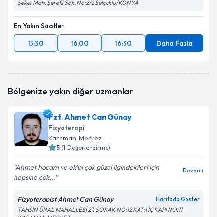
Şeker Mah. Şerefli Sok. No:2/2 Selçuklu/KONYA
En Yakın Saatler
15:30
16:00
16:30
Daha Fazla
Bölgenize yakın diğer uzmanlar
Fzt. Ahmet Can Günay
Fizyoterapi
Karaman
, Merkez
5
(
1
Değerlendirme)
Ahmet hocam ve ekibi çok güzel ilgindekileri için
Devamı
hepsine çok...
Fizyoterapist Ahmet Can Günay
Haritada Göster
TAHSİN ÜNAL MAHALLESİ 27. SOKAK NO:12 KAT:1 İÇ KAPI NO:11