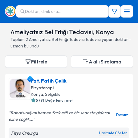
Doktor, klinik ara...
Ameliyatsız Bel Fıtığı Tedavisi, Konya
Toplam
2
Ameliyatsız Bel Fıtığı Tedavisi
tedavisi yapan doktor -
uzman bulundu
Filtrele
Akıllı Sıralama
Fzt. Fatih Çelik
Fizyoterapi
Konya
, Selçuklu
5
(
91
Değerlendirme)
Rahatsızlığımı hemen fark etti ve bir seansta giderdi
Devamı
eline sağlık...
Fizyo Omurga
Haritada Göster