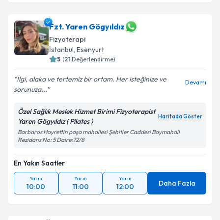
Fzt. Yaren Gögyıldız
Fizyoterapi
İstanbul
, Esenyurt
5
(
21
Değerlendirme)
İlgi, alaka ve tertemiz bir ortam. Her isteğinize ve
Devamı
sorunuza...
Özel Sağlık Meslek Hizmet Birimi Fizyoterapist
Haritada Göster
Yaren Gögyıldız ( Pilates )
Barbaros Hayrettin paşa mahallesi Şehitler Caddesi Baymahall
Rezidans No: 5 Daire:72/8
En Yakın Saatler
Yarın
Yarın
Yarın
Daha Fazla
10:00
11:00
12:00