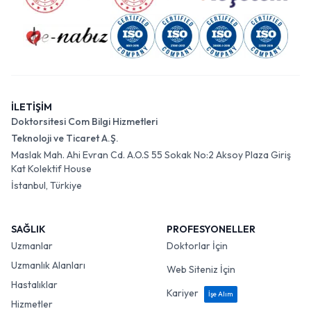
İLETİŞİM
Doktorsitesi Com Bilgi Hizmetleri
Teknoloji ve Ticaret A.Ş.
Maslak Mah. Ahi Evran Cd. A.O.S 55 Sokak No:2 Aksoy Plaza Giriş
Kat Kolektif House
İstanbul, Türkiye
SAĞLIK
PROFESYONELLER
Uzmanlar
Doktorlar İçin
Uzmanlık Alanları
Web Siteniz İçin
Hastalıklar
Kariyer
İşe Alım
Hizmetler