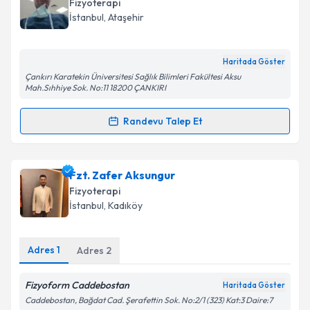
Fizyoterapi
takvim hazırlandığında e-posta ile bilgilendireceğiz.
İstanbul
, Ataşehir
E-posta Adresiniz
Haritada Göster
Çankırı Karatekin Üniversitesi Sağlık Bilimleri Fakültesi Aksu
Mah.Sıhhiye Sok. No:11 18200 ÇANKIRI
Kişisel verilerimin işlenmesine ilişkin
Aydınlatma
Randevu Talep Et
Metni
'ni okudum ve kişisel verilerimin belirtilen
Randevu Takvimi Talebi
kapsamda işlenmesini kabul ediyorum.
Fzt. Furkan Özdemir
için randevu takvimi talebi
Fzt. Zafer Aksungur
Takvim Talebini Gönder
oluşturun. Size bu uzmandan randevu almanız için bir
Fizyoterapi
takvim hazırlandığında e-posta ile bilgilendireceğiz.
İstanbul
, Kadıköy
E-posta Adresiniz
Adres
1
Adres
2
Fizyoform Caddebostan
Haritada Göster
Kişisel verilerimin işlenmesine ilişkin
Aydınlatma
Caddebostan, Bağdat Cad. Şerafettin Sok. No:2/1 (323) Kat:3 Daire:7