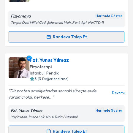
E-posta Adresiniz
Fizyomaya
Haritada Göster
Turgut Özal Millet Cad. Şehremini Mah. Renk Apt. No:77 D:11
Kişisel verilerimin işlenmesine ilişkin
Aydınlatma
Randevu Talep Et
Randevu Takvimi Talebi
Metni
'ni okudum ve kişisel verilerimin belirtilen
kapsamda işlenmesini kabul ediyorum.
Fzt. Hatice Kübra Kavak
için randevu takvimi talebi
Fzt. Yunus Yılmaz
oluşturun. Size bu uzmandan randevu almanız için bir
Takvim Talebini Gönder
Fizyoterapi
takvim hazırlandığında e-posta ile bilgilendireceğiz.
İstanbul
, Pendik
5
(
3
Değerlendirme)
E-posta Adresiniz
Diz protezi ameliyatından sonraki süreçte evde
Devamı
yardımcı oldu herkese...
Fzt. Yunus Yılmaz
Haritada Göster
Kişisel verilerimin işlenmesine ilişkin
Aydınlatma
Yayla Mah. İmece Sok. No:4 Tuzla / İstanbul
Metni
'ni okudum ve kişisel verilerimin belirtilen
kapsamda işlenmesini kabul ediyorum.
Randevu Talep Et