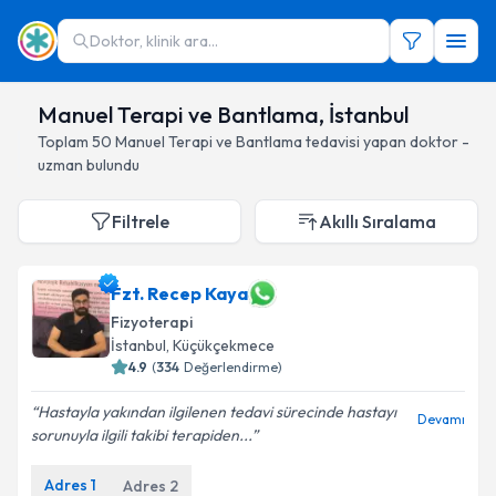
Doktor, klinik ara...
Manuel Terapi ve Bantlama, İstanbul
Toplam
50
Manuel Terapi ve Bantlama
tedavisi yapan doktor -
uzman bulundu
Filtrele
Akıllı Sıralama
Fzt. Recep Kaya
Fizyoterapi
İstanbul
, Küçükçekmece
4.9
(
334
Değerlendirme)
Hastayla yakından ilgilenen tedavi sürecinde hastayı
Devamı
sorunuyla ilgili takibi terapiden...
Adres
1
Adres
2