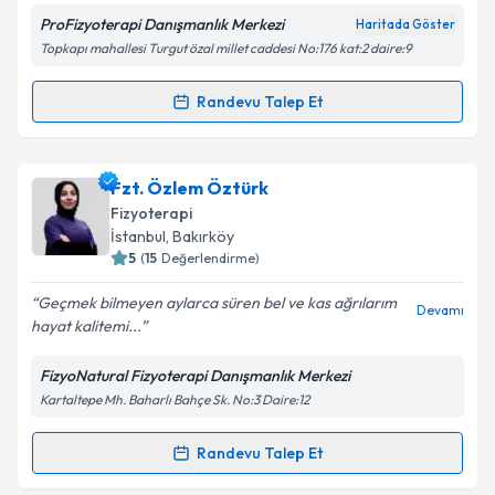
ProFizyoterapi Danışmanlık Merkezi
Haritada Göster
Kişisel verilerimin işlenmesine ilişkin
Aydınlatma
Topkapı mahallesi Turgut özal millet caddesi No:176 kat:2 daire:9
Metni
'ni okudum ve kişisel verilerimin belirtilen
kapsamda işlenmesini kabul ediyorum.
Randevu Talep Et
Randevu Takvimi Talebi
Takvim Talebini Gönder
Fzt. Cem Ozan Örak
için randevu takvimi talebi
Fzt. Özlem Öztürk
oluşturun. Size bu uzmandan randevu almanız için bir
Fizyoterapi
takvim hazırlandığında e-posta ile bilgilendireceğiz.
İstanbul
, Bakırköy
5
(
15
Değerlendirme)
E-posta Adresiniz
Geçmek bilmeyen aylarca süren bel ve kas ağrılarım
Devamı
hayat kalitemi...
FizyoNatural Fizyoterapi Danışmanlık Merkezi
Kişisel verilerimin işlenmesine ilişkin
Aydınlatma
Kartaltepe Mh. Baharlı Bahçe Sk. No:3 Daire:12
Metni
'ni okudum ve kişisel verilerimin belirtilen
kapsamda işlenmesini kabul ediyorum.
Randevu Talep Et
Randevu Takvimi Talebi