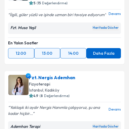
5
(
15
Değerlendirme)
Devamı
İlgili, güler yüzlü ve işinde uzman biri tavsiye ediyorum
Fzt. Musa Yeşil
Haritada Göster
En Yakın Saatler
12:00
13:00
14:00
Daha Fazla
Fzt. Nergis Ademhan
Fizyoterapi
İstanbul
, Kadıköy
4.9
(
8
Değerlendirme)
Yaklaşık iki aydır Nergis Hanımla çalışıyoruz, şu ana
Devamı
kadar hiçbir...
Ademhan Terapi
Haritada Göster