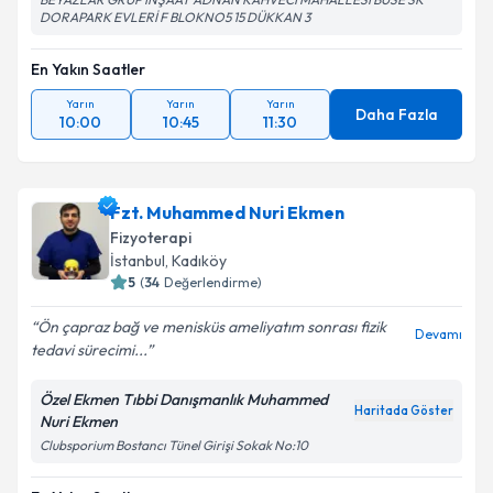
DORAPARK EVLERİ F BLOKNO5 15 DÜKKAN 3
En Yakın Saatler
Yarın
Yarın
Yarın
Daha Fazla
10:00
10:45
11:30
Fzt. Muhammed Nuri Ekmen
Fizyoterapi
İstanbul
, Kadıköy
5
(
34
Değerlendirme)
Ön çapraz bağ ve menisküs ameliyatım sonrası fizik
Devamı
tedavi sürecimi...
Özel Ekmen Tıbbi Danışmanlık Muhammed
Haritada Göster
Nuri Ekmen
Clubsporium Bostancı Tünel Girişi Sokak No:10