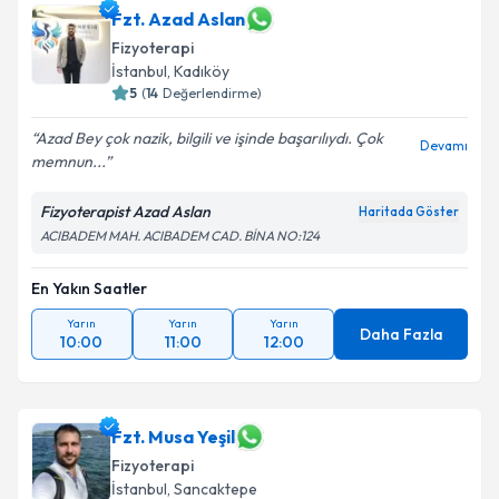
Fzt. Azad Aslan
Fizyoterapi
İstanbul
, Kadıköy
5
(
14
Değerlendirme)
Azad Bey çok nazik, bilgili ve işinde başarılıydı. Çok
Devamı
memnun...
Fizyoterapist Azad Aslan
Haritada Göster
ACIBADEM MAH. ACIBADEM CAD. BİNA NO:124
En Yakın Saatler
Yarın
Yarın
Yarın
Daha Fazla
10:00
11:00
12:00
Fzt. Musa Yeşil
Fizyoterapi
İstanbul
, Sancaktepe