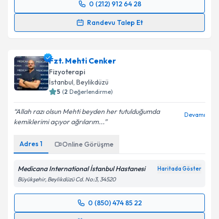
0 (212) 912 64 28
Randevu Takvimi Talebi
Randevu Talep Et
Fzt. Kübra Bozan
için randevu takvimi talebi
oluşturun. Size bu uzmandan randevu almanız için bir
Fzt. Mehti Cenker
takvim hazırlandığında e-posta ile bilgilendireceğiz.
Fizyoterapi
E-posta Adresiniz
İstanbul
, Beylikdüzü
5
(
2
Değerlendirme)
Allah razı olsun Mehti beyden her tutulduğumda
Devamı
kemiklerimi açıyor ağrılarım...
Kişisel verilerimin işlenmesine ilişkin
Aydınlatma
Metni
'ni okudum ve kişisel verilerimin belirtilen
Adres
1
Online Görüşme
kapsamda işlenmesini kabul ediyorum.
Medicana International İstanbul Hastanesi
Haritada Göster
Takvim Talebini Gönder
Büyükşehir, Beylikdüzü Cd. No:3, 34520
0 (850) 474 85 22
Randevu Takvimi Talebi