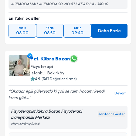
ACIBADEM MAH. ACIBADEM CD. NO:87 KAT:4 D:8A - 34000
En Yakın Saatler
Yarın
Yarın
Yarın
Daha Fazla
08:00
08:50
09:40
Fzt. Kübra Bozan
Fizyoterapi
İstanbul
, Bakırköy
4.9
(
361
Değerlendirme)
Okadar ilgili güleryüzlü ki çok sevdim hocamı kendi
Devamı
kızım gibi...
Fizyoterapist Kübra Bozan Fizyoterapi
Haritada Göster
Danışmanlık Merkezi
Nivo Ataköy Sitesi