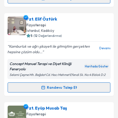
Randevu Takvimi Talebi
Takvim Talebini Gönder
Fzt. Yunus Yılmaz
için randevu takvimi talebi
Fzt. Elif Öztürk
oluşturun. Size bu uzmandan randevu almanız için bir
Fizyoterapi
takvim hazırlandığında e-posta ile bilgilendireceğiz.
İstanbul
, Kadıköy
5
(
12
Değerlendirme)
E-posta Adresiniz
Kamburluk ve ağrı şikayeti ile gitmiştim gerçekten
Devamı
hepsine çözüm oldu...
Concept Manuel Terapi ve Diyet Kliniği
Kişisel verilerimin işlenmesine ilişkin
Aydınlatma
Haritada Göster
Feneryolu
Metni
'ni okudum ve kişisel verilerimin belirtilen
Selami Çeşme Mh. Bağdat Cd. Hacı Mehmet Efendi Sk. No:4 B blok D:2
kapsamda işlenmesini kabul ediyorum.
Randevu Talep Et
Randevu Takvimi Talebi
Takvim Talebini Gönder
Fzt. Elif Öztürk
için randevu takvimi talebi oluşturun.
Fzt. Eyüp Musab Taş
Size bu uzmandan randevu almanız için bir takvim
Fizyoterapi