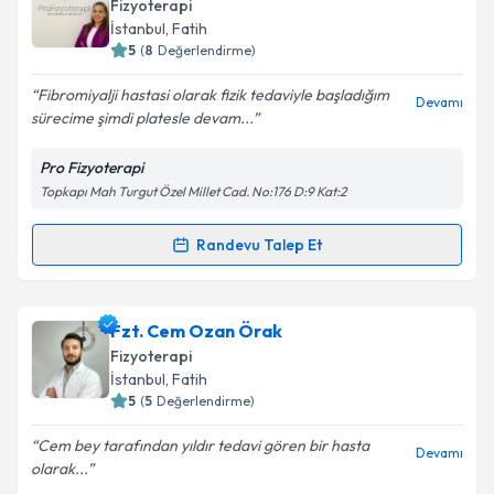
oluşturun. Size bu uzmandan randevu almanız için bir
Fizyoterapi
takvim hazırlandığında e-posta ile bilgilendireceğiz.
İstanbul
, Fatih
5
(
8
Değerlendirme)
E-posta Adresiniz
Fibromiyalji hastasi olarak fizik tedaviyle başladığım
Devamı
sürecime şimdi platesle devam...
Pro Fizyoterapi
Kişisel verilerimin işlenmesine ilişkin
Aydınlatma
Topkapı Mah Turgut Özel Millet Cad. No:176 D:9 Kat:2
Metni
'ni okudum ve kişisel verilerimin belirtilen
kapsamda işlenmesini kabul ediyorum.
Randevu Talep Et
Randevu Takvimi Talebi
Takvim Talebini Gönder
Fzt. Yağmur Anaç
için randevu takvimi talebi
Fzt. Cem Ozan Örak
oluşturun. Size bu uzmandan randevu almanız için bir
Fizyoterapi
takvim hazırlandığında e-posta ile bilgilendireceğiz.
İstanbul
, Fatih
5
(
5
Değerlendirme)
E-posta Adresiniz
Cem bey tarafından yıldır tedavi gören bir hasta
Devamı
olarak...