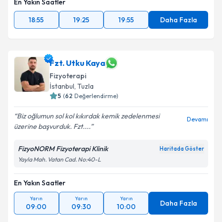
En Yakın Saatler
18:55
19:25
19:55
Daha Fazla
Fzt. Utku Kaya
Fizyoterapi
İstanbul
, Tuzla
5
(
62
Değerlendirme)
Biz oğlumun sol kol kıkırdak kemik zedelenmesi
Devamı
üzerine başvurduk. Fzt....
FizyoNORM Fizyoterapi Klinik
Haritada Göster
Yayla Mah. Vatan Cad. No:40-L
En Yakın Saatler
Yarın
Yarın
Yarın
Daha Fazla
09:00
09:30
10:00