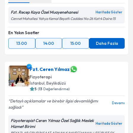
Fzt. Recep Kaya Özel Muayenehanesi
Haritada Göster
Cennet Mahallesi Yahya Kemal Beyatlı Caddesi No:26 Kat:4 Daire:15
En Yakın Saatler
13:00
14:00
15:00
Daha Fazla
Fzt. Ceren Yılmaz
Fizyoterapi
İstanbul
, Beylikdüzü
5
(
13
Değerlendirme)
Detaylı açıklamalar ve birebir ilgisi devamlılığımı
Devamı
sağladı
Fizyoterapist Ceren Yılmaz Özel Sağlık Meslek
Haritada Göster
Hizmet Birimi
BEYAZLAR GRUP İNŞAAT ADNAN KAHVECİ MAHALLESİ BUSE SK