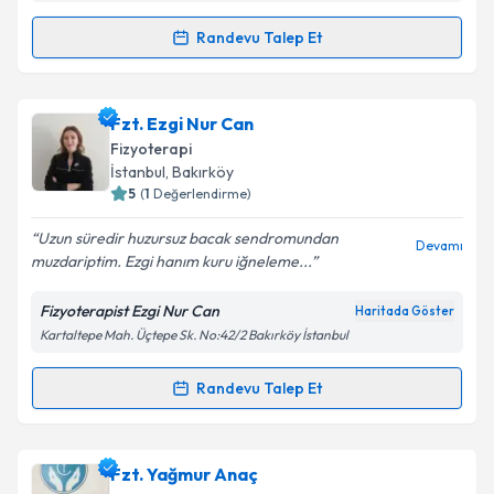
Metni
'ni okudum ve kişisel verilerimin belirtilen
kapsamda işlenmesini kabul ediyorum.
Randevu Talep Et
Randevu Takvimi Talebi
Takvim Talebini Gönder
Fzt. Zafer Aksungur
için randevu takvimi talebi
Fzt. Ezgi Nur Can
oluşturun. Size bu uzmandan randevu almanız için bir
Fizyoterapi
takvim hazırlandığında e-posta ile bilgilendireceğiz.
İstanbul
, Bakırköy
5
(
1
Değerlendirme)
E-posta Adresiniz
Uzun süredir huzursuz bacak sendromundan
Devamı
muzdariptim. Ezgi hanım kuru iğneleme...
Fizyoterapist Ezgi Nur Can
Haritada Göster
Kişisel verilerimin işlenmesine ilişkin
Aydınlatma
Kartaltepe Mah. Üçtepe Sk. No:42/2 Bakırköy İstanbul
Metni
'ni okudum ve kişisel verilerimin belirtilen
kapsamda işlenmesini kabul ediyorum.
Randevu Talep Et
Randevu Takvimi Talebi
Takvim Talebini Gönder
Fzt. Ezgi Nur Can
için randevu takvimi talebi
Fzt. Yağmur Anaç