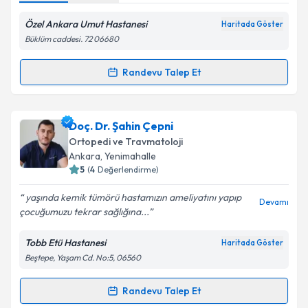
Özel Ankara Umut Hastanesi
Haritada Göster
Büklüm caddesi. 72 06680
Randevu Talep Et
Randevu Takvimi Talebi
Op. Dr. Bilgehan Tağrikulu
için randevu takvimi
Doç. Dr. Şahin Çepni
talebi oluşturun. Size bu uzmandan randevu almanız
Ortopedi ve Travmatoloji
için bir takvim hazırlandığında e-posta ile
Ankara
, Yenimahalle
bilgilendireceğiz.
5
(
4
Değerlendirme)
E-posta Adresiniz
yaşında kemik tümörü hastamızın ameliyatını yapıp
Devamı
çocuğumuzu tekrar sağlığına...
Tobb Etü Hastanesi
Haritada Göster
Beştepe, Yaşam Cd. No:5, 06560
Kişisel verilerimin işlenmesine ilişkin
Aydınlatma
Metni
'ni okudum ve kişisel verilerimin belirtilen
kapsamda işlenmesini kabul ediyorum.
Randevu Talep Et
Randevu Takvimi Talebi