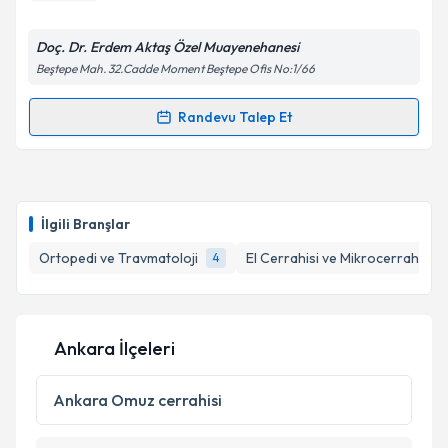
E-posta Adresiniz
Doç. Dr. Erdem Aktaş Özel Muayenehanesi
Beştepe Mah. 32.Cadde Moment Beştepe Ofis No:1/66
Randevu Talep Et
Randevu Takvimi Talebi
Kişisel verilerimin işlenmesine ilişkin
Aydınlatma
Metni
'ni okudum ve kişisel verilerimin belirtilen
kapsamda işlenmesini kabul ediyorum.
Doç. Dr. Erdem Aktaş
için randevu takvimi talebi
oluşturun. Size bu uzmandan randevu almanız için bir
İlgili Branşlar
takvim hazırlandığında e-posta ile bilgilendireceğiz.
Takvim Talebini Gönder
Ortopedi ve Travmatoloji
El Cerrahisi ve Mikrocerrahi
4
1
E-posta Adresiniz
Ankara İlçeleri
Kişisel verilerimin işlenmesine ilişkin
Aydınlatma
Metni
'ni okudum ve kişisel verilerimin belirtilen
Ankara
Omuz cerrahisi
kapsamda işlenmesini kabul ediyorum.