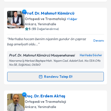
Takvim Talebini Gönder
Doç. Dr. Şahin Çepni
için randevu takvimi talebi
Prof. Dr. Mahmut Kömürcü
oluşturun. Size bu uzmandan randevu almanız için bir
Ortopedi ve Travmatoloji
+
1
diğer
takvim hazırlandığında e-posta ile bilgilendireceğiz.
Ankara
, Yenimahalle
5
(
55
Değerlendirme)
E-posta Adresiniz
Merhaba hocam benim nişanlım gundur ön çapraz
Devamı
bag ameliyati oldu...
Prof. Dr. Mahmut Kömürcü Muayenehanesi
Haritada Göster
Kişisel verilerimin işlenmesine ilişkin
Aydınlatma
Neorama İş Merkezi Beştepe Mah. Yaşam Cad. Adalet Sok. No:13/A Ofis
Metni
'ni okudum ve kişisel verilerimin belirtilen
No:58, Söğütözü, 06560
kapsamda işlenmesini kabul ediyorum.
Randevu Talep Et
Randevu Takvimi Talebi
Takvim Talebini Gönder
Prof. Dr. Mahmut Kömürcü
için randevu takvimi
Doç. Dr. Erdem Aktaş
talebi oluşturun. Size bu uzmandan randevu almanız
Ortopedi ve Travmatoloji
için bir takvim hazırlandığında e-posta ile
Ankara
, Yenimahalle
bilgilendireceğiz.