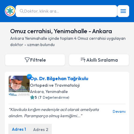
Doktor, klinik ara...
Omuz cerrahisi, Yenimahalle - Ankara
Ankara
Yenimahalle
içinde toplam
4
Omuz cerrahisi
uygulayan
doktor - uzman bulundu
Filtrele
Akıllı Sıralama
Op. Dr. Bilgehan Tağrikulu
Ortopedi ve Travmatoloji
Ankara
, Yenimahalle
5
(
7
Değerlendirme)
Klavikula kırığım nedeniyle acil olarak ameliyata
Devamı
alındım. Paramparça olmuş kemiğimi...
Adres
1
Adres
2