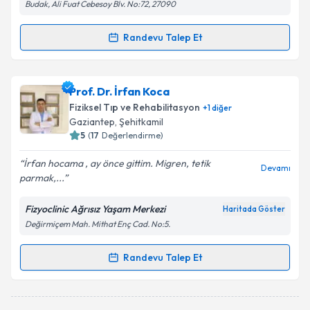
Budak, Ali Fuat Cebesoy Blv. No:72, 27090
Randevu Talep Et
Randevu Takvimi Talebi
Uzm. Dr. Emel Cengiz Anlıaçık
için randevu takvimi
Prof. Dr. İrfan Koca
talebi oluşturun. Size bu uzmandan randevu almanız
Fiziksel Tıp ve Rehabilitasyon
+
1
diğer
için bir takvim hazırlandığında e-posta ile
Gaziantep
, Şehitkamil
bilgilendireceğiz.
5
(
17
Değerlendirme)
E-posta Adresiniz
İrfan hocama , ay önce gittim. Migren, tetik
Devamı
parmak,...
Fizyoclinic Ağrısız Yaşam Merkezi
Haritada Göster
Değirmiçem Mah. Mithat Enç Cad. No:5.
Kişisel verilerimin işlenmesine ilişkin
Aydınlatma
Metni
'ni okudum ve kişisel verilerimin belirtilen
kapsamda işlenmesini kabul ediyorum.
Randevu Talep Et
Randevu Takvimi Talebi
Takvim Talebini Gönder