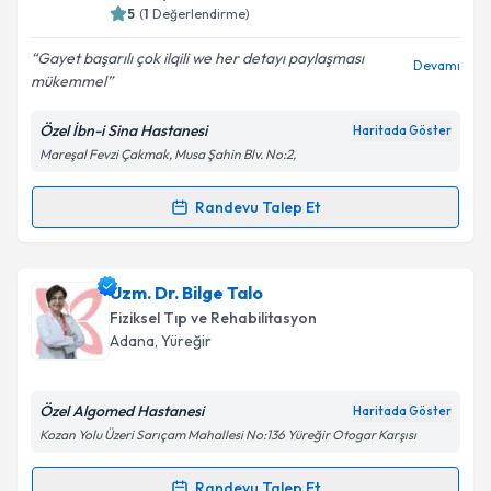
5
(
1
Değerlendirme)
Gayet başarılı çok ilqili we her detayı paylaşması
Devamı
mükemmel
Özel İbn-i Sina Hastanesi
Haritada Göster
Mareşal Fevzi Çakmak, Musa Şahin Blv. No:2,
Randevu Talep Et
Randevu Takvimi Talebi
Uzm. Dr. Fatih Mehmethan Paşaosmanoğlu
için
Uzm. Dr. Bilge Talo
randevu takvimi talebi oluşturun. Size bu uzmandan
Fiziksel Tıp ve Rehabilitasyon
randevu almanız için bir takvim hazırlandığında e-
Adana
, Yüreğir
posta ile bilgilendireceğiz.
E-posta Adresiniz
Özel Algomed Hastanesi
Haritada Göster
Kozan Yolu Üzeri Sarıçam Mahallesi No:136 Yüreğir Otogar Karşısı
Randevu Talep Et