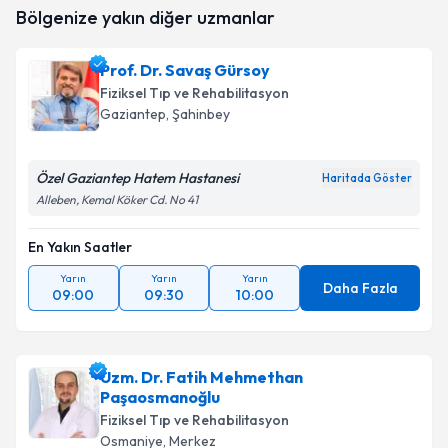
Prof. Dr. İrfan Koca
için randevu takvimi talebi
Bölgenize yakın diğer uzmanlar
oluşturun. Size bu uzmandan randevu almanız için bir
takvim hazırlandığında e-posta ile bilgilendireceğiz.
Prof. Dr. Savaş Gürsoy
E-posta Adresiniz
Fiziksel Tıp ve Rehabilitasyon
Gaziantep
, Şahinbey
Özel Gaziantep Hatem Hastanesi
Kişisel verilerimin işlenmesine ilişkin
Aydınlatma
Haritada Göster
Metni
'ni okudum ve kişisel verilerimin belirtilen
Alleben, Kemal Köker Cd. No 41
kapsamda işlenmesini kabul ediyorum.
En Yakın Saatler
Takvim Talebini Gönder
Yarın
Yarın
Yarın
Daha Fazla
09:00
09:30
10:00
Uzm. Dr. Fatih Mehmethan
Paşaosmanoğlu
Fiziksel Tıp ve Rehabilitasyon
Osmaniye
, Merkez