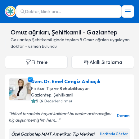
Doktor, klinik ara...
Omuz ağrıları, Şehitkamil - Gaziantep
Gaziantep
Şehitkamil
içinde toplam
5
Omuz ağrıları
uygulayan
doktor - uzman bulundu
Filtrele
Akıllı Sıralama
Uzm. Dr. Emel Cengiz Anlıaçık
Fiziksel Tıp ve Rehabilitasyon
Gaziantep
, Şehitkamil
5
(
6
Değerlendirme)
Nöral terapinin hayat kalitemi bu kadar arttıracağını
Devamı
hiç düşünmemiştim hem...
Özel Gaziantep MMT Amerikan Tıp Merkezi
Haritada Göster