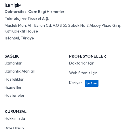
İLETİŞİM
Doktorsitesi Com Bilgi Hizmetleri
Teknoloji ve Ticaret A.Ş.
Maslak Mah. Ahi Evran Cd. A.O.S 55 Sokak No:2 Aksoy Plaza Giriş
Kat Kolektif House
İstanbul, Türkiye
SAĞLIK
PROFESYONELLER
Uzmanlar
Doktorlar İçin
Uzmanlık Alanları
Web Siteniz İçin
Hastalıklar
Kariyer
İşe Alım
Hizmetler
Hastaneler
KURUMSAL
Hakkımızda
Bize Ulaşın