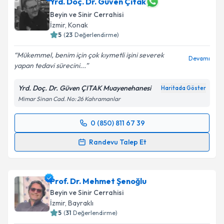
için bir takvim hazırlandığında e-posta ile
Yrd. Doç. Dr. Güven Çıtak
bilgilendireceğiz.
Beyin ve Sinir Cerrahisi
İzmir
, Konak
E-posta Adresiniz
5
(
23
Değerlendirme)
Mükemmel, benim için çok kıymetli işini severek
Devamı
yapan tedavi sürecini...
Kişisel verilerimin işlenmesine ilişkin
Aydınlatma
Yrd. Doç. Dr. Güven ÇITAK Muayenehanesi
Haritada Göster
Metni
'ni okudum ve kişisel verilerimin belirtilen
Mimar Sinan Cad. No: 26 Kahramanlar
kapsamda işlenmesini kabul ediyorum.
0 (850) 811 67 39
Randevu Takvimi Talebi
Takvim Talebini Gönder
Randevu Talep Et
Yrd. Doç. Dr. Güven Çıtak
için randevu takvimi
talebi oluşturun. Size bu uzmandan randevu almanız
Prof. Dr. Mehmet Şenoğlu
için bir takvim hazırlandığında e-posta ile
bilgilendireceğiz.
Beyin ve Sinir Cerrahisi
İzmir
, Bayraklı
E-posta Adresiniz
5
(
31
Değerlendirme)