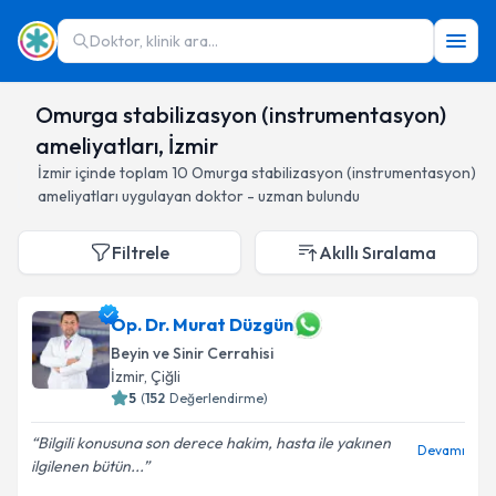
Doktor, klinik ara...
Omurga stabilizasyon (instrumentasyon)
ameliyatları, İzmir
İzmir
içinde toplam
10
Omurga stabilizasyon (instrumentasyon)
ameliyatları
uygulayan doktor - uzman bulundu
Filtrele
Akıllı Sıralama
Op. Dr. Murat Düzgün
Beyin ve Sinir Cerrahisi
İzmir
, Çiğli
5
(
152
Değerlendirme)
Bilgili konusuna son derece hakim, hasta ile yakınen
Devamı
ilgilenen bütün...