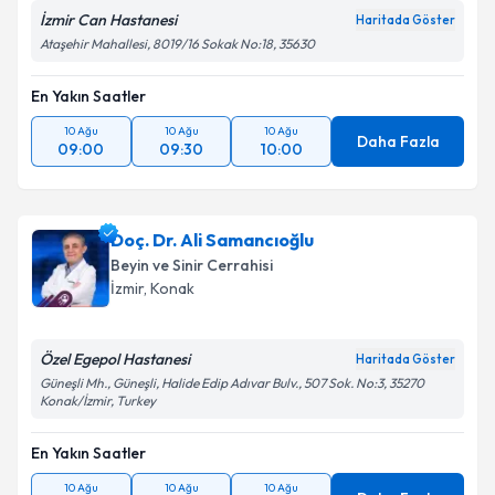
İzmir Can Hastanesi
Haritada Göster
Ataşehir Mahallesi, 8019/16 Sokak No:18, 35630
En Yakın Saatler
10 Ağu
10 Ağu
10 Ağu
Daha Fazla
09:00
09:30
10:00
Doç. Dr. Ali Samancıoğlu
Beyin ve Sinir Cerrahisi
İzmir
, Konak
Özel Egepol Hastanesi
Haritada Göster
Güneşli Mh., Güneşli, Halide Edip Adıvar Bulv., 507 Sok. No:3, 35270
Konak/İzmir, Turkey
En Yakın Saatler
10 Ağu
10 Ağu
10 Ağu