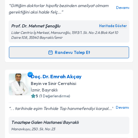
Gittiğim doktorlar hipofiz bezinden ameliyat olmam
Devamı
gerektiğini aksi halde felç...
Kişisel verilerimin işlenmesine ilişkin
Aydınlatma
Prof. Dr. Mehmet Şenoğlu
Haritada Göster
Metni
'ni okudum ve kişisel verilerimin belirtilen
Lider Centrio İş Merkezi, Mansuroğlu, 1593/1. Sk. No: 2 A Blok Kat 10
kapsamda işlenmesini kabul ediyorum.
Daire:108, 35540 Bayraklı/İzmir
Randevu Talep Et
Takvim Talebini Gönder
Randevu Takvimi Talebi
Prof. Dr. Mehmet Şenoğlu
için randevu takvimi
Doç. Dr. Emrah Akçay
talebi oluşturun. Size bu uzmandan randevu almanız
Beyin ve Sinir Cerrahisi
için bir takvim hazırlandığında e-posta ile
İzmir
, Bayraklı
bilgilendireceğiz.
5
(
1
Değerlendirme)
E-posta Adresiniz
Devamı
. . tarihinde eşim Tevhide Top hanımefendiyi karpal...
Tınaztepe Galen Hastanesi Bayraklı
Manavkuyu, 250. Sk. No: 23
Kişisel verilerimin işlenmesine ilişkin
Aydınlatma