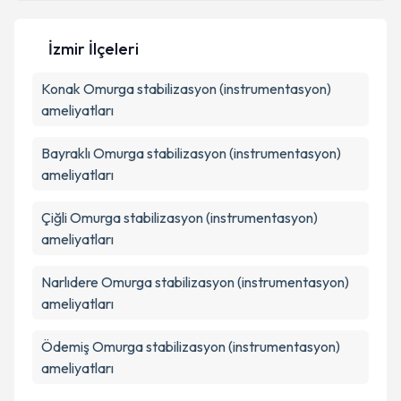
İzmir İlçeleri
Kişisel verilerimin işlenmesine ilişkin
Aydınlatma
Konak
Omurga stabilizasyon (instrumentasyon)
Metni
'ni okudum ve kişisel verilerimin belirtilen
kapsamda işlenmesini kabul ediyorum.
ameliyatları
Bayraklı
Omurga stabilizasyon (instrumentasyon)
Takvim Talebini Gönder
ameliyatları
Çiğli
Omurga stabilizasyon (instrumentasyon)
ameliyatları
Narlıdere
Omurga stabilizasyon (instrumentasyon)
ameliyatları
Ödemiş
Omurga stabilizasyon (instrumentasyon)
ameliyatları