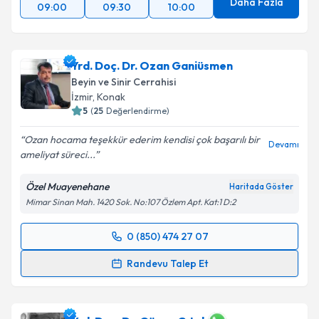
Daha Fazla
09:00
09:30
10:00
Yrd. Doç. Dr. Ozan Ganiüsmen
Beyin ve Sinir Cerrahisi
İzmir
, Konak
5
(
25
Değerlendirme)
Ozan hocama teşekkür ederim kendisi çok başarılı bir
Devamı
ameliyat süreci...
Özel Muayenehane
Haritada Göster
Mimar Sinan Mah. 1420 Sok. No:107 Özlem Apt. Kat:1 D:2
0 (850) 474 27 07
Randevu Takvimi Talebi
Randevu Talep Et
Yrd. Doç. Dr. Ozan Ganiüsmen
için randevu takvimi
talebi oluşturun. Size bu uzmandan randevu almanız