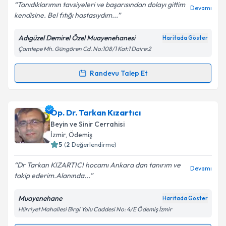
Tanıdıklarımın tavsiyeleri ve başarısından dolayı gittim
Devamı
kendisine. Bel fıtığı hastasıydım...
Adıgüzel Demirel Özel Muayenehanesi
Haritada Göster
Kişisel verilerimin işlenmesine ilişkin
Aydınlatma
Çamtepe Mh. Güngören Cd. No:108/1 Kat:1 Daire:2
Metni
'ni okudum ve kişisel verilerimin belirtilen
kapsamda işlenmesini kabul ediyorum.
Randevu Talep Et
Randevu Takvimi Talebi
Takvim Talebini Gönder
Op. Dr. Adıgüzel Demirel
için randevu takvimi talebi
Op. Dr. Tarkan Kızartıcı
oluşturun. Size bu uzmandan randevu almanız için bir
Beyin ve Sinir Cerrahisi
takvim hazırlandığında e-posta ile bilgilendireceğiz.
İzmir
, Ödemiş
5
(
2
Değerlendirme)
E-posta Adresiniz
Dr Tarkan KIZARTICI hocamı Ankara dan tanırım ve
Devamı
takip ederim.Alanında...
Muayenehane
Haritada Göster
Kişisel verilerimin işlenmesine ilişkin
Aydınlatma
Hürriyet Mahallesi Birgi Yolu Caddesi No: 4/E Ödemiş İzmir
Metni
'ni okudum ve kişisel verilerimin belirtilen
kapsamda işlenmesini kabul ediyorum.