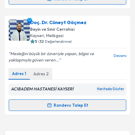
Prof. Dr. Rahmi Kemal Koç
için randevu takvimi
talebi oluşturun. Size bu uzmandan randevu almanız
Doç. Dr. Cüneyt Göçmez
için bir takvim hazırlandığında e-posta ile
bilgilendireceğiz.
Beyin ve Sinir Cerrahisi
Kayseri
, Melikgazi
E-posta Adresiniz
5
(
32
Değerlendirme)
Mesleğini büyük bir özveriyle yapan, bilgisi ve
Devamı
yaklaşımıyla güven veren...
Kişisel verilerimin işlenmesine ilişkin
Aydınlatma
Adres
1
Adres
2
Metni
'ni okudum ve kişisel verilerimin belirtilen
kapsamda işlenmesini kabul ediyorum.
ACIBADEM HASTANESİ KAYSERİ
Haritada Göster
Takvim Talebini Gönder
Randevu Talep Et
Randevu Takvimi Talebi
Doç. Dr. Cüneyt Göçmez
için randevu takvimi talebi
oluşturun. Size bu uzmandan randevu almanız için bir