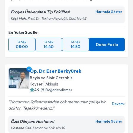
Erciyes Üniversitesi Tip Fakültesi
Haritada Göster
Köşk Mah. Prof. Dr. Turhan Feyzioğlu Cad. No:42
En Yakın Saatler
12 Ağu
12 Ağu
12 Ağu
Daha Fazla
08:00
14:40
14:50
Op. Dr. Eser Berkyürek
Beyin ve Sinir Cerrahisi
Kayseri
, Akkışla
4.9
(
9
Değerlendirme)
Hocamızın ilgilenmesinden çok memnunuz çok iyi bir
Devamı
doktor. Teşekkür ederiz.
Özel Dünyam Hastanesi
Haritada Göster
Hastane Cad. Kemancık Sok. No:10