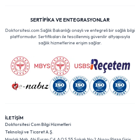
SERTİFİKA VE ENTEGRASYONLAR
Doktorsitesi.com Sağlık Bakanlığı onaylı ve entegreli bir sağlık bilgi
platformudur. Sertifikaları ile tescillenmiş güvenilir altyapısıyla
sağlık hizmetlerine erişim sağlar.
İLETİŞİM
Doktorsitesi Com Bilgi Hizmetleri
Teknoloji ve Ticaret A.Ş.
Maslak Mah. Ahi Evran Cd. A.O.S 55 Sokak No:2 Aksoy Plaza Giriş