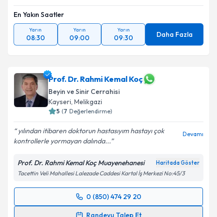
En Yakın Saatler
Yarın
Yarın
Yarın
Daha Fazla
08:30
09:00
09:30
Prof. Dr. Rahmi Kemal Koç
Beyin ve Sinir Cerrahisi
Kayseri
, Melikgazi
5
(
7
Değerlendirme)
yılından itibaren doktorun hastasıyım hastayı çok
Devamı
kontrollerle yormayan dalında...
Prof. Dr. Rahmi Kemal Koç Muayenehanesi
Haritada Göster
Tacettin Veli Mahallesi Lalezade Caddesi Kartal İş Merkezi No:45/3
0 (850) 474 29 20
Randevu Takvimi Talebi
Randevu Talep Et