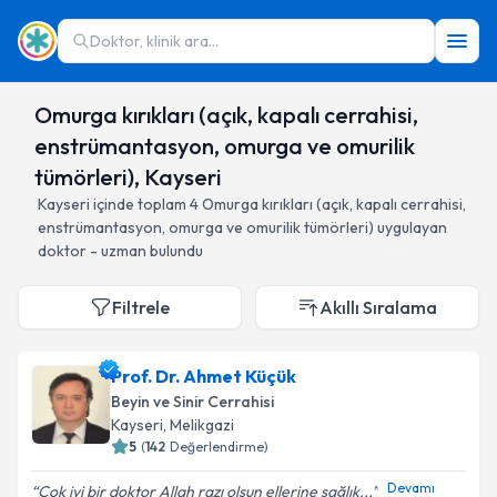
Doktor, klinik ara...
Omurga kırıkları (açık, kapalı cerrahisi,
enstrümantasyon, omurga ve omurilik
tümörleri), Kayseri
Kayseri
içinde toplam
4
Omurga kırıkları (açık, kapalı cerrahisi,
enstrümantasyon, omurga ve omurilik tümörleri)
uygulayan
doktor - uzman bulundu
Filtrele
Akıllı Sıralama
Prof. Dr. Ahmet Küçük
Beyin ve Sinir Cerrahisi
Kayseri
, Melikgazi
5
(
142
Değerlendirme)
Devamı
Çok iyi bir doktor Allah razı olsun ellerine sağlık...