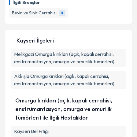
İlgili Branşlar
takvim hazırlandığında e-posta ile bilgilendireceğiz.
Beyin ve Sinir Cerrahisi
4
E-posta Adresiniz
Kayseri İlçeleri
Kişisel verilerimin işlenmesine ilişkin
Aydınlatma
Melikgazi
Metni
Omurga kırıkları (açık, kapalı cerrahisi,
'ni okudum ve kişisel verilerimin belirtilen
kapsamda işlenmesini kabul ediyorum.
enstrümantasyon, omurga ve omurilik tümörleri)
Akkışla
Omurga kırıkları (açık, kapalı cerrahisi,
Takvim Talebini Gönder
enstrümantasyon, omurga ve omurilik tümörleri)
Omurga kırıkları (açık, kapalı cerrahisi,
enstrümantasyon, omurga ve omurilik
tümörleri) ile İlgili Hastalıklar
Kayseri Bel Fıtığı