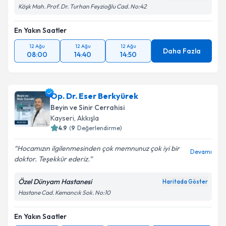
Köşk Mah. Prof. Dr. Turhan Feyzioğlu Cad. No:42
En Yakın Saatler
12 Ağu
12 Ağu
12 Ağu
Daha Fazla
08:00
14:40
14:50
Op. Dr. Eser Berkyürek
Beyin ve Sinir Cerrahisi
Kayseri
, Akkışla
4.9
(
9
Değerlendirme)
Hocamızın ilgilenmesinden çok memnunuz çok iyi bir
Devamı
doktor. Teşekkür ederiz.
Özel Dünyam Hastanesi
Haritada Göster
Hastane Cad. Kemancık Sok. No:10
En Yakın Saatler