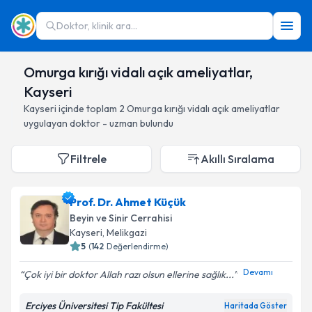
Doktor, klinik ara...
Omurga kırığı vidalı açık ameliyatlar,
Kayseri
Kayseri
içinde toplam
2
Omurga kırığı vidalı açık ameliyatlar
uygulayan doktor - uzman bulundu
Filtrele
Akıllı Sıralama
Prof. Dr. Ahmet Küçük
Beyin ve Sinir Cerrahisi
Kayseri
, Melikgazi
5
(
142
Değerlendirme)
Devamı
Çok iyi bir doktor Allah razı olsun ellerine sağlık...
Erciyes Üniversitesi Tip Fakültesi
Haritada Göster