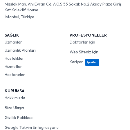
Maslak Mah. Ahi Evran Cd. A.O.S 55 Sokak No:2 Aksoy Plaza Giriş
Kat Kolektif House
İstanbul, Türkiye
SAĞLIK
PROFESYONELLER
Uzmanlar
Doktorlar İçin
Uzmanlık Alanları
Web Siteniz İçin
Hastalıklar
Kariyer
İşe Alım
Hizmetler
Hastaneler
KURUMSAL
Hakkımızda
Bize Ulaşın
Gizlilik Politikası
Google Takvim Entegrasyonu