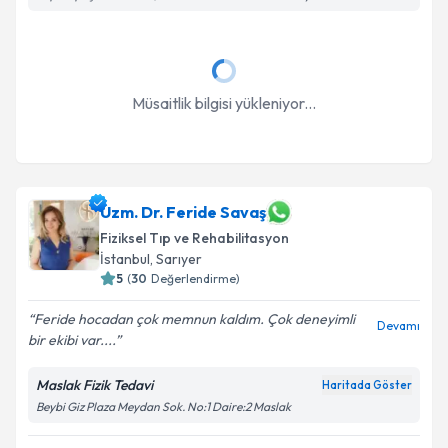
Takvim Talebini Gönder
Müsaitlik bilgisi yükleniyor...
Uzm. Dr. Feride Savaş
Fiziksel Tıp ve Rehabilitasyon
İstanbul
, Sarıyer
5
(
30
Değerlendirme)
Feride hocadan çok memnun kaldım. Çok deneyimli
Devamı
bir ekibi var....
Maslak Fizik Tedavi
Haritada Göster
Beybi Giz Plaza Meydan Sok. No:1 Daire:2 Maslak