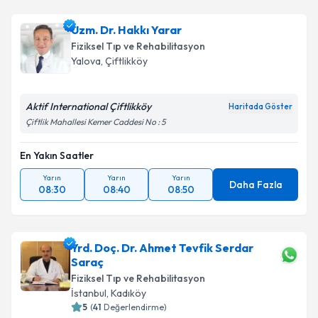
Uzm. Dr. Hakkı Yarar
Fiziksel Tıp ve Rehabilitasyon
Yalova
, Çiftlikköy
Aktif International Çiftlikköy
Haritada Göster
Çiftlik Mahallesi Kemer Caddesi No : 5
En Yakın Saatler
Yarın
Yarın
Yarın
Daha Fazla
08:30
08:40
08:50
Yrd. Doç. Dr. Ahmet Tevfik Serdar
Saraç
Fiziksel Tıp ve Rehabilitasyon
İstanbul
, Kadıköy
5
(
41
Değerlendirme)