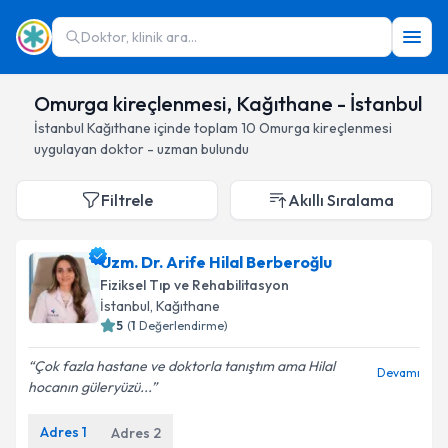
Doktor, klinik ara...
Omurga kireçlenmesi, Kağıthane - İstanbul
İstanbul
Kağıthane
içinde toplam
10
Omurga kireçlenmesi
uygulayan doktor - uzman bulundu
Filtrele
Akıllı Sıralama
Uzm. Dr. Arife Hilal Berberoğlu
Fiziksel Tıp ve Rehabilitasyon
İstanbul
, Kağıthane
5
(
1
Değerlendirme)
Çok fazla hastane ve doktorla tanıştım ama Hilal
Devamı
hocanın güleryüzü...
Adres
1
Adres
2