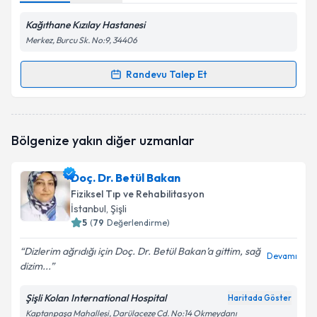
Kağıthane Kızılay Hastanesi
Merkez, Burcu Sk. No:9, 34406
Randevu Talep Et
Randevu Takvimi Talebi
Uzm. Dr. Arife Hilal Berberoğlu
için randevu
Bölgenize yakın diğer uzmanlar
takvimi talebi oluşturun. Size bu uzmandan randevu
almanız için bir takvim hazırlandığında e-posta ile
bilgilendireceğiz.
Doç. Dr. Betül Bakan
Fiziksel Tıp ve Rehabilitasyon
E-posta Adresiniz
İstanbul
, Şişli
5
(
79
Değerlendirme)
Dizlerim ağrıdığı için Doç. Dr. Betül Bakan’a gittim, sağ
Devamı
dizim...
Kişisel verilerimin işlenmesine ilişkin
Aydınlatma
Metni
'ni okudum ve kişisel verilerimin belirtilen
kapsamda işlenmesini kabul ediyorum.
Şişli Kolan International Hospital
Haritada Göster
Kaptanpaşa Mahallesi, Darülaceze Cd. No:14 Okmeydanı