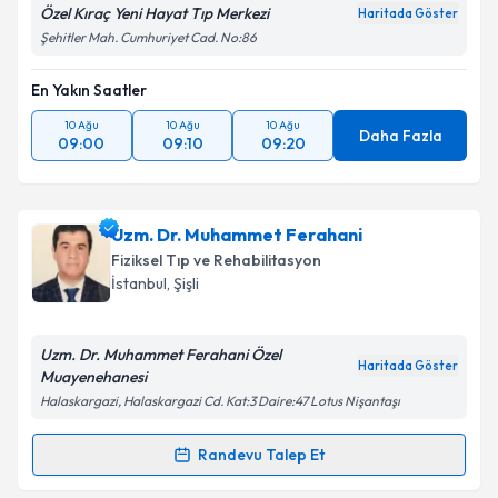
Özel Kıraç Yeni Hayat Tıp Merkezi
Haritada Göster
Şehitler Mah. Cumhuriyet Cad. No:86
En Yakın Saatler
10 Ağu
10 Ağu
10 Ağu
Daha Fazla
09:00
09:10
09:20
Uzm. Dr. Muhammet Ferahani
Fiziksel Tıp ve Rehabilitasyon
İstanbul
, Şişli
Uzm. Dr. Muhammet Ferahani Özel
Haritada Göster
Muayenehanesi
Halaskargazi, Halaskargazi Cd. Kat:3 Daire:47 Lotus Nişantaşı
Randevu Talep Et
Randevu Takvimi Talebi