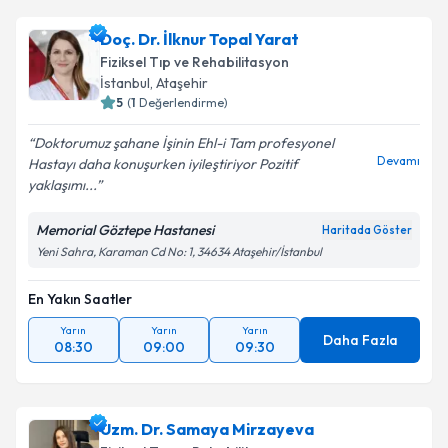
Uzm. Dr. Muhammet Ferahani
için randevu takvimi
Doç. Dr. İlknur Topal Yarat
talebi oluşturun. Size bu uzmandan randevu almanız
Fiziksel Tıp ve Rehabilitasyon
için bir takvim hazırlandığında e-posta ile
İstanbul
, Ataşehir
bilgilendireceğiz.
5
(
1
Değerlendirme)
E-posta Adresiniz
Doktorumuz şahane İşinin Ehl-i Tam profesyonel
Devamı
Hastayı daha konuşurken iyileştiriyor Pozitif
yaklaşımı...
Memorial Göztepe Hastanesi
Haritada Göster
Kişisel verilerimin işlenmesine ilişkin
Aydınlatma
Yeni Sahra, Karaman Cd No: 1, 34634 Ataşehir/İstanbul
Metni
'ni okudum ve kişisel verilerimin belirtilen
kapsamda işlenmesini kabul ediyorum.
En Yakın Saatler
Yarın
Yarın
Yarın
Takvim Talebini Gönder
Daha Fazla
08:30
09:00
09:30
Uzm. Dr. Samaya Mirzayeva