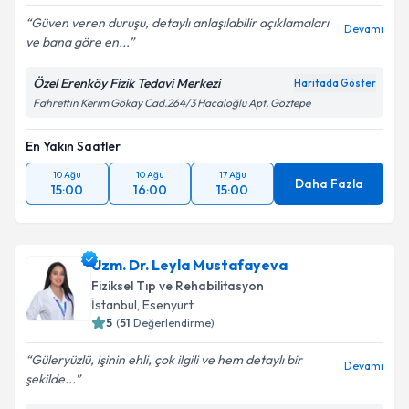
Güven veren duruşu, detaylı anlaşılabilir açıklamaları
Devamı
ve bana göre en...
Özel Erenköy Fizik Tedavi Merkezi
Haritada Göster
Fahrettin Kerim Gökay Cad.264/3 Hacaloğlu Apt, Göztepe
En Yakın Saatler
10 Ağu
10 Ağu
17 Ağu
Daha Fazla
15:00
16:00
15:00
Uzm. Dr. Leyla Mustafayeva
Fiziksel Tıp ve Rehabilitasyon
İstanbul
, Esenyurt
5
(
51
Değerlendirme)
Güleryüzlü, işinin ehli, çok ilgili ve hem detaylı bir
Devamı
şekilde...