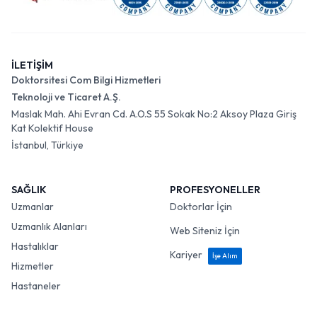
İLETİŞİM
Doktorsitesi Com Bilgi Hizmetleri
Teknoloji ve Ticaret A.Ş.
Maslak Mah. Ahi Evran Cd. A.O.S 55 Sokak No:2 Aksoy Plaza Giriş
Kat Kolektif House
İstanbul, Türkiye
SAĞLIK
PROFESYONELLER
Uzmanlar
Doktorlar İçin
Uzmanlık Alanları
Web Siteniz İçin
Hastalıklar
Kariyer
İşe Alım
Hizmetler
Hastaneler