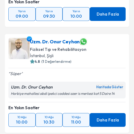
En Yakın Saatler
Yarın
Yarın
Yarın
Daha Fazla
09:00
09:30
10:00
Uzm. Dr. Onur Ceyhan
Fiziksel Tıp ve Rehabilitasyon
İstanbul
, Şişli
4.8
(
1
Değerlendirme)
Süper
Uzm. Dr. Onur Ceyhan
Haritada Göster
Harbiye mahallesi abdi ipekci caddesi azer is merkezi kat 5 Daire 14
En Yakın Saatler
10 Ağu
10 Ağu
10 Ağu
Daha Fazla
10:00
10:30
11:00