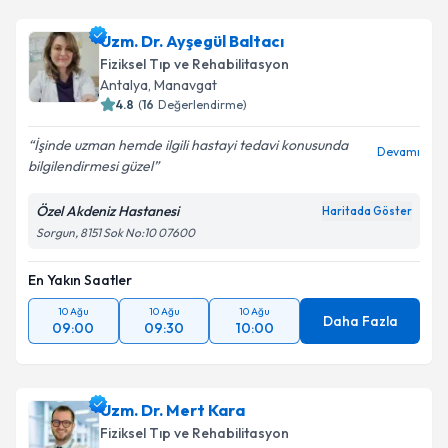
Uzm. Dr. Ayşegül Baltacı
Fiziksel Tıp ve Rehabilitasyon
Antalya
, Manavgat
4.8
(
16
Değerlendirme)
İşinde uzman hemde ilgili hastayi tedavi konusunda
Devamı
bilgilendirmesi güzel
Özel Akdeniz Hastanesi
Haritada Göster
Sorgun, 8151 Sok No:10 07600
En Yakın Saatler
10 Ağu
10 Ağu
10 Ağu
Daha Fazla
09:00
09:30
10:00
Uzm. Dr. Mert Kara
Fiziksel Tıp ve Rehabilitasyon