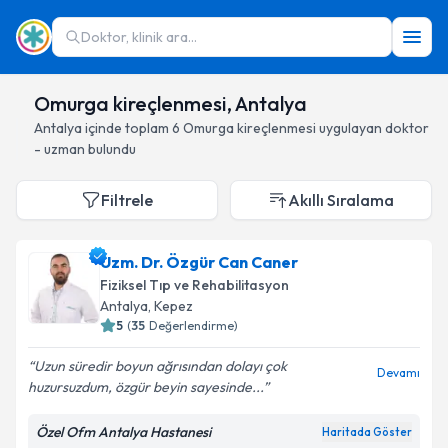
Doktor, klinik ara...
Omurga kireçlenmesi, Antalya
Antalya
içinde toplam
6
Omurga kireçlenmesi
uygulayan doktor
- uzman bulundu
Filtrele
Akıllı Sıralama
Uzm. Dr. Özgür Can Caner
Fiziksel Tıp ve Rehabilitasyon
Antalya
, Kepez
5
(
35
Değerlendirme)
Uzun süredir boyun ağrısından dolayı çok
Devamı
huzursuzdum, özgür beyin sayesinde...
Özel Ofm Antalya Hastanesi
Haritada Göster