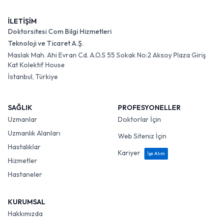
İLETİŞİM
Doktorsitesi Com Bilgi Hizmetleri
Teknoloji ve Ticaret A.Ş.
Maslak Mah. Ahi Evran Cd. A.O.S 55 Sokak No:2 Aksoy Plaza Giriş
Kat Kolektif House
İstanbul, Türkiye
SAĞLIK
PROFESYONELLER
Uzmanlar
Doktorlar İçin
Uzmanlık Alanları
Web Siteniz İçin
Hastalıklar
Kariyer
İşe Alım
Hizmetler
Hastaneler
KURUMSAL
Hakkımızda