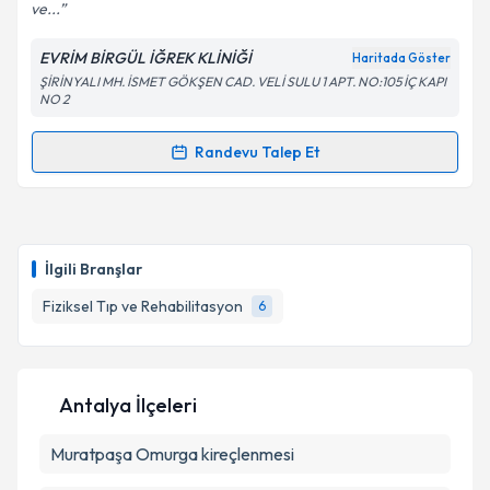
ve...
EVRİM BİRGÜL İĞREK KLİNİĞİ
Haritada Göster
ŞİRİNYALI MH. İSMET GÖKŞEN CAD. VELİ SULU 1 APT. NO:105 İÇ KAPI
NO 2
Randevu Talep Et
Randevu Takvimi Talebi
Uzm. Dr. Evrim Birgül İğrek
için randevu takvimi
talebi oluşturun. Size bu uzmandan randevu almanız
İlgili Branşlar
için bir takvim hazırlandığında e-posta ile
bilgilendireceğiz.
Fiziksel Tıp ve Rehabilitasyon
6
E-posta Adresiniz
Antalya İlçeleri
Muratpaşa
Kişisel verilerimin işlenmesine ilişkin
Omurga kireçlenmesi
Aydınlatma
Metni
'ni okudum ve kişisel verilerimin belirtilen