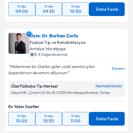
10 Ağu
10 Ağu
10 Ağu
Daha Fazla
09:00
09:30
10:00
Uzm. Dr. Burhan Zorlu
Fiziksel Tıp ve Rehabilitasyon
Antalya
, Muratpaşa
5
(
1
Değerlendirme)
Mükemmel bir Doktor güler yüzlü samimi içten
Devamı
başarılarının devamını diliyorum
Özel Fizikalya Tıp Merkezi
Haritada Göster
Selçuk Mh., Çınarlı Cd. No:15, 07230 Muratpaşa/Antalya, Turkey
En Yakın Saatler
10 Ağu
10 Ağu
10 Ağu
Daha Fazla
10:00
10:30
11:00