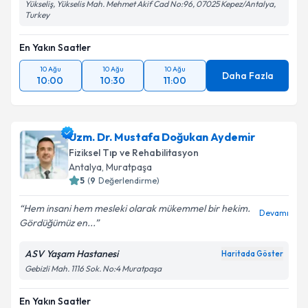
Yükseliş, Yükselis Mah. Mehmet Akif Cad No:96, 07025 Kepez/Antalya,
Turkey
En Yakın Saatler
10 Ağu
10 Ağu
10 Ağu
Daha Fazla
10:00
10:30
11:00
Uzm. Dr. Mustafa Doğukan Aydemir
Fiziksel Tıp ve Rehabilitasyon
Antalya
, Muratpaşa
5
(
9
Değerlendirme)
Hem insani hem mesleki olarak mükemmel bir hekim.
Devamı
Gördüğümüz en...
ASV Yaşam Hastanesi
Haritada Göster
Gebizli Mah. 1116 Sok. No:4 Muratpaşa
En Yakın Saatler