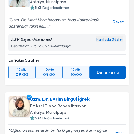
Antalya
, Muratpaşa
5
(
3
Değerlendirme)
Uzm. Dr. Mert Kara hocamıza, tedavi sürecimde
Devamı
gösterdiği yakın ilgi,...
ASV Yaşam Hastanesi
Haritada Göster
Gebizli Mah. 1116 Sok. No:4 Muratpaşa
En Yakın Saatler
10 Ağu
10 Ağu
10 Ağu
Daha Fazla
09:00
09:30
10:00
Uzm. Dr. Evrim Birgül İğrek
Fiziksel Tıp ve Rehabilitasyon
Antalya
, Muratpaşa
5
(
3
Değerlendirme)
Oğlumun son senedir bir türlü geçmeyen karın ağrısı
Devamı