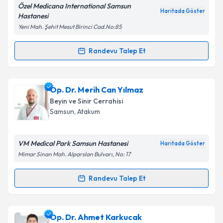
Özel Medicana International Samsun
Haritada Göster
Hastanesi
Yeni Mah. Şehit Mesut Birinci Cad.No:85
Randevu Talep Et
Randevu Takvimi Talebi
Prof. Dr. Enis Kuruoğlu
için randevu takvimi talebi
Op. Dr. Merih Can Yılmaz
oluşturun. Size bu uzmandan randevu almanız için bir
Beyin ve Sinir Cerrahisi
takvim hazırlandığında e-posta ile bilgilendireceğiz.
Samsun
, Atakum
E-posta Adresiniz
VM Medical Park Samsun Hastanesi
Haritada Göster
Mimar Sinan Mah. Alparslan Bulvarı, No: 17
Kişisel verilerimin işlenmesine ilişkin
Aydınlatma
Randevu Talep Et
Randevu Takvimi Talebi
Metni
'ni okudum ve kişisel verilerimin belirtilen
kapsamda işlenmesini kabul ediyorum.
Op. Dr. Merih Can Yılmaz
için randevu takvimi talebi
Op. Dr. Ahmet Karkucak