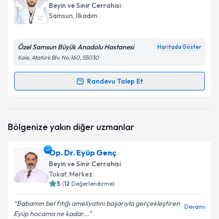
oluşturun. Size bu uzmandan randevu almanız için bir
Takvim Talebini Gönder
Beyin ve Sinir Cerrahisi
takvim hazırlandığında e-posta ile bilgilendireceğiz.
Samsun
, İlkadım
E-posta Adresiniz
Özel Samsun Büyük Anadolu Hastanesi
Haritada Göster
Kale, Atatürk Blv. No:160, 55030
Kişisel verilerimin işlenmesine ilişkin
Aydınlatma
Randevu Talep Et
Randevu Takvimi Talebi
Metni
'ni okudum ve kişisel verilerimin belirtilen
kapsamda işlenmesini kabul ediyorum.
Op. Dr. Ahmet Karkucak
için randevu takvimi talebi
Bölgenize yakın diğer uzmanlar
oluşturun. Size bu uzmandan randevu almanız için bir
Takvim Talebini Gönder
takvim hazırlandığında e-posta ile bilgilendireceğiz.
Op. Dr. Eyüp Genç
E-posta Adresiniz
Beyin ve Sinir Cerrahisi
Tokat
, Merkez
5
(
12
Değerlendirme)
Babamın bel fıtığı ameliyatını başarıyla gerçekleştiren
Kişisel verilerimin işlenmesine ilişkin
Aydınlatma
Devamı
Eyüp hocama ne kadar...
Metni
'ni okudum ve kişisel verilerimin belirtilen