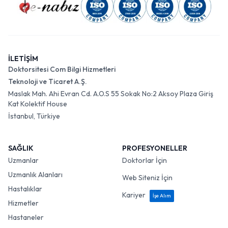
İLETİŞİM
Doktorsitesi Com Bilgi Hizmetleri
Teknoloji ve Ticaret A.Ş.
Maslak Mah. Ahi Evran Cd. A.O.S 55 Sokak No:2 Aksoy Plaza Giriş
Kat Kolektif House
İstanbul, Türkiye
SAĞLIK
PROFESYONELLER
Uzmanlar
Doktorlar İçin
Uzmanlık Alanları
Web Siteniz İçin
Hastalıklar
Kariyer
İşe Alım
Hizmetler
Hastaneler