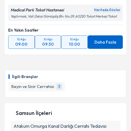
kapsamda işlenmesini kabul ediyorum.
Medical Park Tokat Hastanesi
Haritada Göster
Yeşilırmak, Vali Zekai Gümüşdiş Blv. No:29, 60230 Tokat Merkez/Tokat
Takvim Talebini Gönder
En Yakın Saatler
10 Ağu
10 Ağu
10 Ağu
Daha Fazla
09:00
09:30
10:00
İlgili Branşlar
Beyin ve Sinir Cerrahisi
3
Samsun İlçeleri
Atakum
Omurga Kanal Darlığı Cerrahi Tedavisi