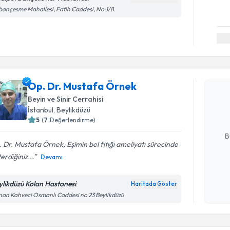
ançesme Mahallesi, Fatih Caddesi, No:1/8
Randevu T
Op. Dr. M
Op. Dr. Mustafa Örnek
Size bu uzm
Beyin ve Sinir Cerrahisi
hazırlandığ
İstanbul
, Beylikdüzü
5
(
7
Değerlendirme)
E-posta Ad
B
 Dr. Mustafa Örnek, Eşimin bel fıtığı ameliyatı sürecinde
erdiğiniz...
Devamı
Kişisel
okudum
ylikdüzü Kolan Hastanesi
Haritada Göster
işlenm
an Kahveci Osmanlı Caddesi no 23 Beylikdüzü
Randevu T