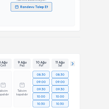
Randevu Talep Et
 verilerimin işlenmesine ilişkin
Aydınlatma Metni
'ni
 ve kişisel verilerimin belirtilen kapsamda
esini kabul ediyorum.
Takvim Talebini Gönder
8 Ağu
9 Ağu
10 Ağu
11 Ağu
Cmt
Paz
Pzt
Sal
08:30
08:30
09:00
09:00
09:30
09:30
Takvim
Takvim
palıdır
kapalıdır
10:00
10:00
10:30
10:30