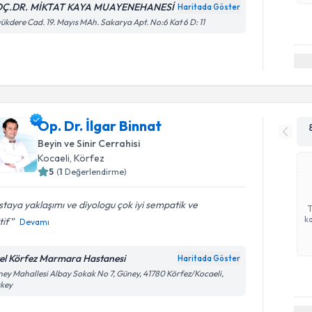
Ç.DR. MİKTAT KAYA MUAYENEHANESİ
Haritada Göster
ükdere Cad. 19. Mayıs MAh. Sakarya Apt. No:6 Kat 6 D: 11
Op. Dr. İlgar Binnat
Beyin ve Sinir Cerrahisi
Kocaeli
, Körfez
5
(
1
Değerlendirme)
taya yaklaşımı ve diyologu çok iyi sempatik ve
ka
tif
Devamı
el Körfez Marmara Hastanesi
Haritada Göster
ey Mahallesi Albay Sokak No 7, Güney, 41780 Körfez/Kocaeli,
rkey