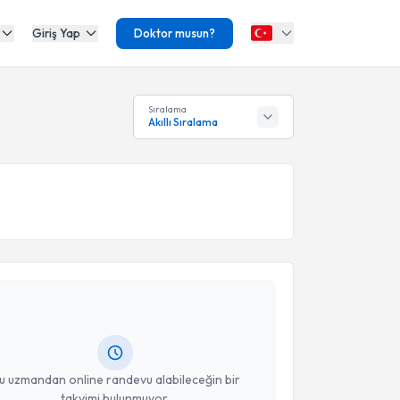
Giriş Yap
Doktor musun?
Sıralama
Akıllı Sıralama
akvimi Talebi
rdoğan Ayan
için randevu takvimi talebi oluşturun.
andan randevu almanız için bir takvim
ında e-posta ile bilgilendireceğiz.
resiniz
u uzmandan online randevu alabileceğin bir
takvimi bulunmuyor.