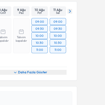
8 Ağu
9 Ağu
10 Ağu
11 Ağu
Cmt
Paz
Pzt
Sal
09:00
09:00
09:30
09:30
10:00
10:00
Takvim
Takvim
palıdır
kapalıdır
10:30
10:30
11:00
11:00
Daha Fazla Göster
akvimi Talebi
 Onur Yaman
için randevu takvimi talebi oluşturun.
andan randevu almanız için bir takvim
ında e-posta ile bilgilendireceğiz.