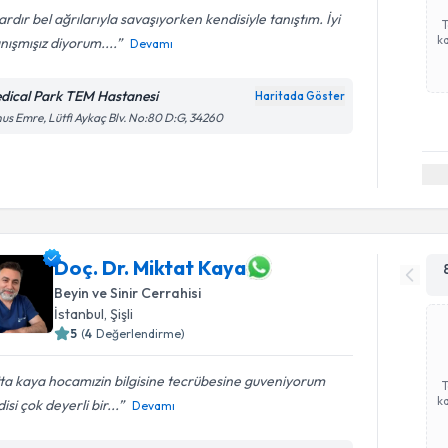
lardır bel ağrılarıyla savaşıyorken kendisiyle tanıştım. İyi
ka
anışmışız diyorum....
Devamı
dical Park TEM Hastanesi
Haritada Göster
us Emre, Lütfi Aykaç Blv. No:80 D:G, 34260
Doç. Dr. Miktat Kaya
Beyin ve Sinir Cerrahisi
İstanbul
, Şişli
5
(
4
Değerlendirme)
ta kaya hocamızin bilgisine tecrübesine guveniyorum
ka
isi çok deyerli bir...
Devamı