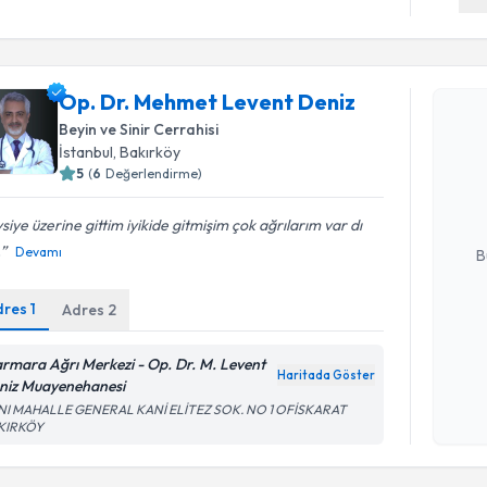
Randevu T
Op. Dr. Mehmet Levent Deniz
Beyin ve Sinir Cerrahisi
Op. Dr. M
İstanbul
, Bakırköy
oluşturun. 
5
(
6
Değerlendirme)
hazırlandığ
siye üzerine gittim iyikide gitmişim çok ağrılarım var dı
E-posta Ad
.
Devamı
B
dres
1
Adres
2
Kişisel
okudum
rmara Ağrı Merkezi - Op. Dr. M. Levent
Haritada Göster
işlenm
niz Muayenehanesi
NI MAHALLE GENERAL KANİ ELİTEZ SOK. NO 1 OFİSKARAT
KIRKÖY