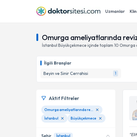
Uzmanlar
Klin
Omurga ameliyatlarında revi
İstanbul
Büyükçekmece
içinde toplam
10
Omurga a
İlgili Branşlar
Beyin ve Sinir Cerrahisi
1
Aktif Filtreler
Omurga ameliyatlarında revizyon
İstanbul
Büyükçekmece
Eli
Şehir
İstanbul