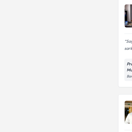
Sa
sar
Pr
Mu
Bar