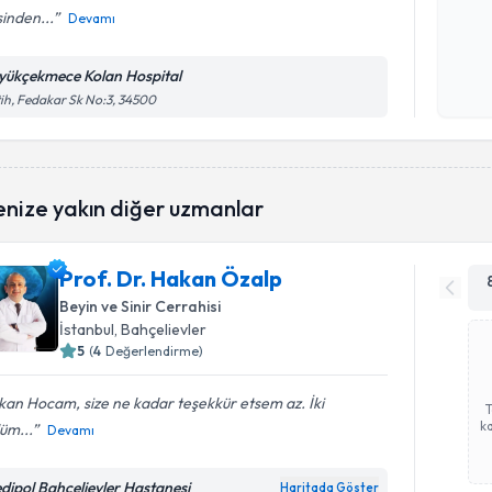
sinden...
Devamı
Kişisel
okudum
yükçekmece Kolan Hospital
işlenm
ih, Fedakar Sk No:3, 34500
enize yakın diğer uzmanlar
Prof. Dr. Hakan Özalp
Beyin ve Sinir Cerrahisi
İstanbul
, Bahçelievler
5
(
4
Değerlendirme)
an Hocam, size ne kadar teşekkür etsem az. İki
ka
üm...
Devamı
dipol Bahçelievler Hastanesi
Haritada Göster