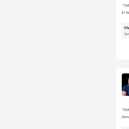
Yıl
ki t
Me
Yun
Mit
kend