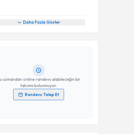
Daha Fazla Göster
akvimi Talebi
ustafa Örnek
için randevu takvimi talebi oluşturun.
andan randevu almanız için bir takvim
ında e-posta ile bilgilendireceğiz.
resiniz
u uzmandan online randevu alabileceğin bir
takvimi bulunmuyor.
Randevu Talep Et
 verilerimin işlenmesine ilişkin
Aydınlatma Metni
'ni
 ve kişisel verilerimin belirtilen kapsamda
esini kabul ediyorum.
akvimi Talebi
Takvim Talebini Gönder