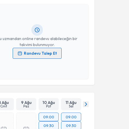
 Hidayet Akdemir
için randevu takvimi talebi
Size bu uzmandan randevu almanız için bir takvim
ında e-posta ile bilgilendireceğiz.
resiniz
u uzmandan online randevu alabileceğin bir
takvimi bulunmuyor.
Randevu Talep Et
 verilerimin işlenmesine ilişkin
Aydınlatma Metni
'ni
 ve kişisel verilerimin belirtilen kapsamda
esini kabul ediyorum.
Takvim Talebini Gönder
8 Ağu
9 Ağu
10 Ağu
11 Ağu
Cmt
Paz
Pzt
Sal
09:00
09:00
09:30
09:30