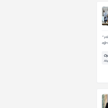
yıl
ağrı
Op
Akp