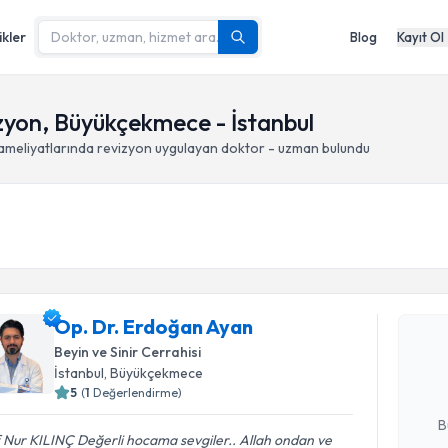
ikler
Blog
Kayıt Ol
zyon, Büyükçekmece - İstanbul
meliyatlarında revizyon
uygulayan doktor - uzman bulundu
Randevu T
Op. Dr. E
Op. Dr. Erdoğan Ayan
Size bu uzm
Beyin ve Sinir Cerrahisi
hazırlandığ
İstanbul
, Büyükçekmece
5
(
1
Değerlendirme)
E-posta Ad
B
f Nur KILINÇ Değerli hocama sevgiler.. Allah ondan ve