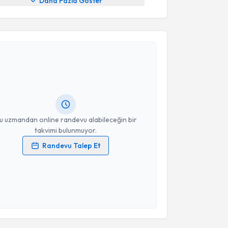
Daha Fazla Göster
akvimi Talebi
ehmet Levent Deniz
için randevu takvimi talebi
Size bu uzmandan randevu almanız için bir takvim
ında e-posta ile bilgilendireceğiz.
resiniz
u uzmandan online randevu alabileceğin bir
takvimi bulunmuyor.
Randevu Talep Et
 verilerimin işlenmesine ilişkin
Aydınlatma Metni
'ni
 ve kişisel verilerimin belirtilen kapsamda
esini kabul ediyorum.
Takvim Talebini Gönder