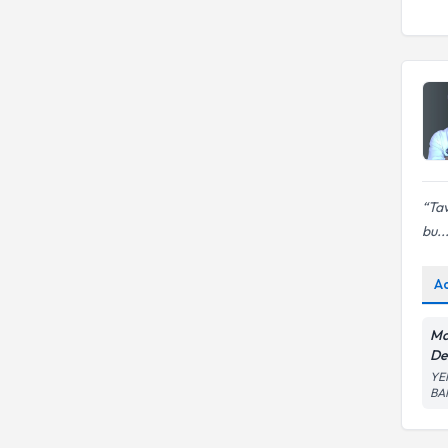
Tav
bu..
A
Ma
De
YE
BA