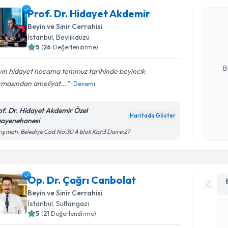
Prof. Dr. Hidayet Akdemir
Prof. Dr.
oluşturun. 
Beyin ve Sinir Cerrahisi
hazırlandığ
İstanbul
, Beylikdüzü
5
(
26
Değerlendirme)
E-posta Ad
B
yın hidayet hocama temmuz tarihinde beyincik
kmasından ameliyat...
Devamı
Kişisel
of. Dr. Hidayet Akdemir Özel
okudum
Haritada Göster
ayenehanesi
işlenm
ış mah. Belediye Cad.No:30 A blok Kat:3 Daire:27
Op. Dr. Çağrı Canbolat
Beyin ve Sinir Cerrahisi
İstanbul
, Sultangazi
5
(
21
Değerlendirme)