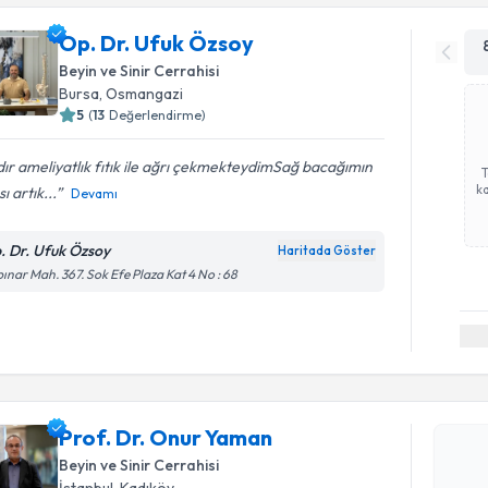
Op. Dr. Ufuk Özsoy
Beyin ve Sinir Cerrahisi
Bursa
, Osmangazi
5
(
13
Değerlendirme)
dır ameliyatlık fıtık ile ağrı çekmekteydimSağ bacağımın
ka
sı artık...
Devamı
. Dr. Ufuk Özsoy
Haritada Göster
ınar Mah. 367. Sok Efe Plaza Kat 4 No : 68
Randevu T
Prof. Dr. Onur Yaman
Prof. Dr.
Size bu uzm
Beyin ve Sinir Cerrahisi
hazırlandığ
İstanbul
, Kadıköy