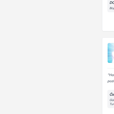
DO
Büy
Has
pozi
Öz
Gün
Tu