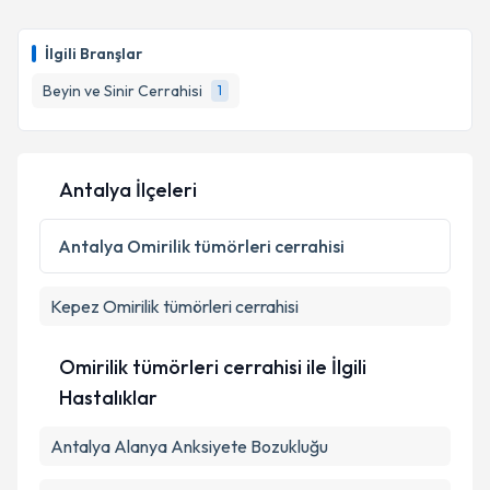
Op. Dr. Fatih Sarıtepe
için randevu takvimi talebi
oluşturun. Size bu uzmandan randevu almanız için bir
İlgili Branşlar
takvim hazırlandığında e-posta ile bilgilendireceğiz.
Beyin ve Sinir Cerrahisi
1
E-posta Adresiniz
Antalya İlçeleri
Kişisel verilerimin işlenmesine ilişkin
Aydınlatma
Metni
'ni okudum ve kişisel verilerimin belirtilen
Antalya
Omirilik tümörleri cerrahisi
kapsamda işlenmesini kabul ediyorum.
Kepez
Omirilik tümörleri cerrahisi
Takvim Talebini Gönder
Omirilik tümörleri cerrahisi ile İlgili
Hastalıklar
Antalya Alanya Anksiyete Bozukluğu