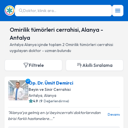
Doktor, klinik ara...
Omirilik tümörleri cerrahisi, Alanya -
Antalya
Antalya
Alanya
içinde toplam
2
Omirilik tümörleri cerrahisi
uygulayan doktor - uzman bulundu
Filtrele
Akıllı Sıralama
Op. Dr. Ümit Demirci
Beyin ve Sinir Cerrahisi
Antalya
, Alanya
4.9
(
9
Değerlendirme)
Alanya’ya gelmiş en iyi beyincerrahi doktorlarından
Devamı
birisi farklı hastanelere...