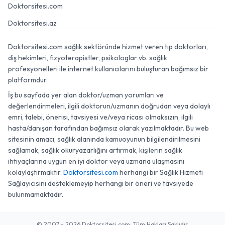
Doktorsitesi.com
Doktorsitesi.az
Doktorsitesi.com sağlık sektöründe hizmet veren tıp doktorları,
diş hekimleri, fizyoterapistler, psikologlar vb. sağlık
profesyonelleri ile internet kullanıcılarını buluşturan bağımsız bir
platformdur.
İş bu sayfada yer alan doktor/uzman yorumları ve
değerlendirmeleri, ilgili doktorun/uzmanın doğrudan veya dolaylı
emri, talebi, önerisi, tavsiyesi ve/veya ricası olmaksızın, ilgili
hasta/danışan tarafından bağımsız olarak yazılmaktadır. Bu web
sitesinin amacı, sağlık alanında kamuoyunun bilgilendirilmesini
sağlamak, sağlık okuryazarlığını artırmak, kişilerin sağlık
ihtiyaçlarına uygun en iyi doktor veya uzmana ulaşmasını
kolaylaştırmaktır.
Doktorsitesi.com
herhangi bir Sağlık Hizmeti
Sağlayıcısını desteklemeyip herhangi bir öneri ve tavsiyede
bulunmamaktadır.
© 2007 - 2026 Doktorsitesi.com. Tüm Hakları Saklıdır.