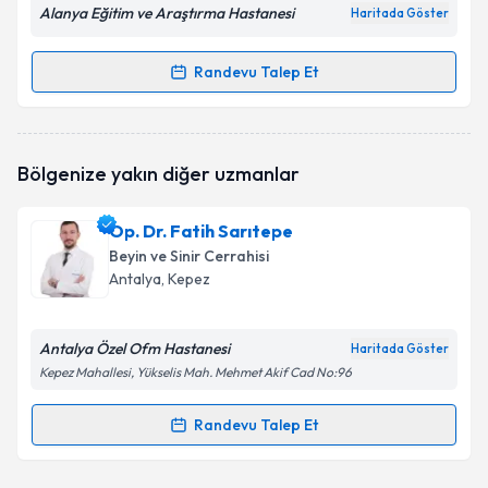
Alanya Eğitim ve Araştırma Hastanesi
Haritada Göster
Randevu Talep Et
Randevu Takvimi Talebi
Op. Dr. Ümit Demirci
için randevu takvimi talebi
Bölgenize yakın diğer uzmanlar
oluşturun. Size bu uzmandan randevu almanız için bir
takvim hazırlandığında e-posta ile bilgilendireceğiz.
Op. Dr. Fatih Sarıtepe
E-posta Adresiniz
Beyin ve Sinir Cerrahisi
Antalya
, Kepez
Antalya Özel Ofm Hastanesi
Kişisel verilerimin işlenmesine ilişkin
Aydınlatma
Haritada Göster
Metni
'ni okudum ve kişisel verilerimin belirtilen
Kepez Mahallesi, Yükselis Mah. Mehmet Akif Cad No:96
kapsamda işlenmesini kabul ediyorum.
Randevu Talep Et
Randevu Takvimi Talebi
Takvim Talebini Gönder