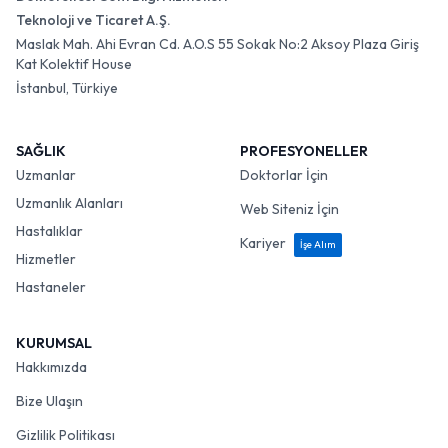
Teknoloji ve Ticaret A.Ş.
Maslak Mah. Ahi Evran Cd. A.O.S 55 Sokak No:2 Aksoy Plaza Giriş
Kat Kolektif House
İstanbul, Türkiye
SAĞLIK
PROFESYONELLER
Uzmanlar
Doktorlar İçin
Uzmanlık Alanları
Web Siteniz İçin
Hastalıklar
Kariyer
İşe Alım
Hizmetler
Hastaneler
KURUMSAL
Hakkımızda
Bize Ulaşın
Gizlilik Politikası