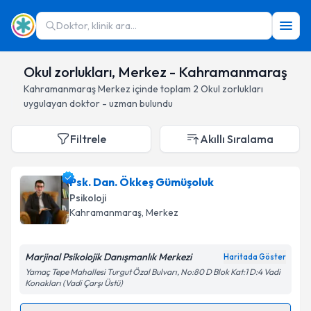
Doktor, klinik ara...
Okul zorlukları, Merkez - Kahramanmaraş
Kahramanmaraş
Merkez
içinde toplam
2
Okul zorlukları
uygulayan doktor - uzman bulundu
Filtrele
Akıllı Sıralama
Psk. Dan. Ökkeş Gümüşoluk
Psikoloji
Kahramanmaraş
, Merkez
Marjinal Psikolojik Danışmanlık Merkezi
Haritada Göster
Yamaç Tepe Mahallesi Turgut Özal Bulvarı, No:80 D Blok Kat:1 D:4 Vadi
Konakları (Vadi Çarşı Üstü)