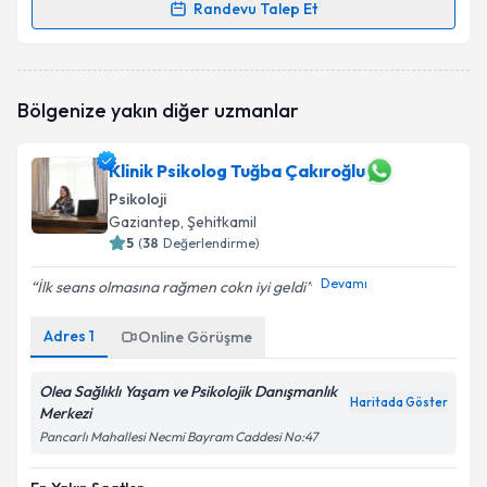
Randevu Talep Et
Randevu Takvimi Talebi
Psk. Dan. Ökkeş Gümüşoluk
için randevu takvimi
Bölgenize yakın diğer uzmanlar
talebi oluşturun. Size bu uzmandan randevu almanız
için bir takvim hazırlandığında e-posta ile
bilgilendireceğiz.
Klinik Psikolog Tuğba Çakıroğlu
Psikoloji
E-posta Adresiniz
Gaziantep
, Şehitkamil
5
(
38
Değerlendirme)
Devamı
İlk seans olmasına rağmen cokn iyi geldi
Kişisel verilerimin işlenmesine ilişkin
Aydınlatma
Metni
'ni okudum ve kişisel verilerimin belirtilen
Adres
1
Online Görüşme
kapsamda işlenmesini kabul ediyorum.
Olea Sağlıklı Yaşam ve Psikolojik Danışmanlık
Haritada Göster
Merkezi
Takvim Talebini Gönder
Pancarlı Mahallesi Necmi Bayram Caddesi No:47