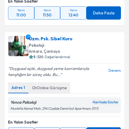
En Yakın Saatler
Yarın
Yarın
Yarın
Daha Fazla
11:00
11:50
12:40
Uzm. Psk. Sibel Kuru
Psikoloji
Ankara
, Çankaya
5
(
120
Değerlendirme)
Duygusal açlık, duygusal yeme kavramlarıyla
Devamı
tanıştığım bir süreç oldu. Bu...
Adres
1
Online Görüşme
Yonca Psikoloji
Haritada Göster
Mustafa Kemal Mah. 2141.Cadde Demirkol Apartmanı 37/5
En Yakın Saatler