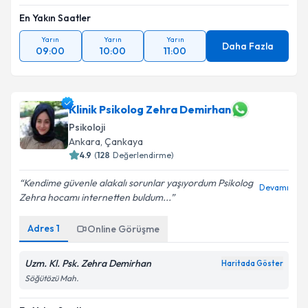
En Yakın Saatler
Yarın
Yarın
Yarın
Daha Fazla
09:00
10:00
11:00
Klinik Psikolog Zehra Demirhan
Psikoloji
Ankara
, Çankaya
4.9
(
128
Değerlendirme)
Kendime güvenle alakalı sorunlar yaşıyordum Psikolog
Devamı
Zehra hocamı internetten buldum...
Adres
1
Online Görüşme
Uzm. Kl. Psk. Zehra Demirhan
Haritada Göster
Söğütözü Mah.