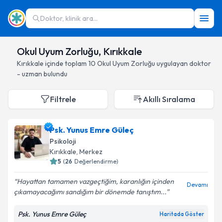
Doktor, klinik ara...
Okul Uyum Zorluğu, Kırıkkale
Kırıkkale
içinde toplam
10
Okul Uyum Zorluğu
uygulayan doktor
- uzman bulundu
Filtrele
Akıllı Sıralama
Psk. Yunus Emre Güleç
Psikoloji
Kırıkkale
, Merkez
5
(
26
Değerlendirme)
Hayattan tamamen vazgeçtiğim, karanlığın içinden
Devamı
çıkamayacağımı sandığım bir dönemde tanıştım...
Psk. Yunus Emre Güleç
Haritada Göster