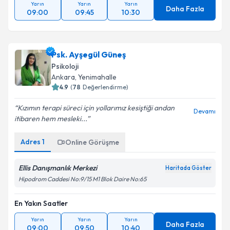
Yarın
Yarın
Yarın
Daha Fazla
09:00
09:45
10:30
Psk. Ayşegül Güneş
Psikoloji
Ankara
, Yenimahalle
4.9
(
78
Değerlendirme)
Kızımın terapi süreci için yollarımız kesiştiği andan
Devamı
itibaren hem mesleki...
Adres
1
Online Görüşme
Ellis Danışmanlık Merkezi
Haritada Göster
Hipodrom Caddesi No:9/15 M1 Blok Daire No:65
En Yakın Saatler
Yarın
Yarın
Yarın
Daha Fazla
09:00
09:50
10:40