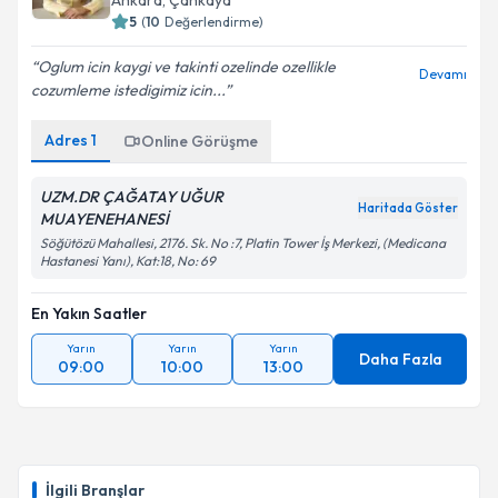
Ankara
, Çankaya
5
(
10
Değerlendirme)
Oglum icin kaygi ve takinti ozelinde ozellikle
Devamı
cozumleme istedigimiz icin...
Kişisel verilerimin işlenmesine ilişkin
Aydınlatma
Metni
'ni okudum ve kişisel verilerimin belirtilen
Adres
1
Online Görüşme
kapsamda işlenmesini kabul ediyorum.
UZM.DR ÇAĞATAY UĞUR
Haritada Göster
Takvim Talebini Gönder
MUAYENEHANESİ
Söğütözü Mahallesi, 2176. Sk. No :7, Platin Tower İş Merkezi, (Medicana
Hastanesi Yanı), Kat:18, No: 69
En Yakın Saatler
Yarın
Yarın
Yarın
Daha Fazla
09:00
10:00
13:00
İlgili Branşlar