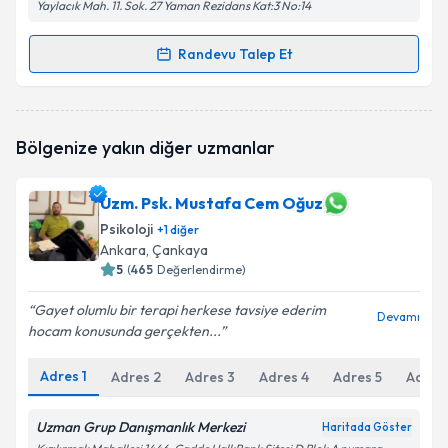
Yaylacık Mah. 11. Sok. 27 Yaman Rezidans Kat:3 No:14
Randevu Talep Et
Randevu Takvimi Talebi
Psk. Yunus Emre Güleç
için randevu takvimi talebi
Bölgenize yakın diğer uzmanlar
oluşturun. Size bu uzmandan randevu almanız için bir
takvim hazırlandığında e-posta ile bilgilendireceğiz.
Uzm. Psk. Mustafa Cem Oğuz
E-posta Adresiniz
Psikoloji
+
1
diğer
Ankara
, Çankaya
5
(
465
Değerlendirme)
Kişisel verilerimin işlenmesine ilişkin
Aydınlatma
Gayet olumlu bir terapi herkese tavsiye ederim
Devamı
Metni
'ni okudum ve kişisel verilerimin belirtilen
hocam konusunda gerçekten...
kapsamda işlenmesini kabul ediyorum.
Adres
1
Adres
2
Adres
3
Adres
4
Adres
5
Adres
Takvim Talebini Gönder
Uzman Grup Danışmanlık Merkezi
Haritada Göster