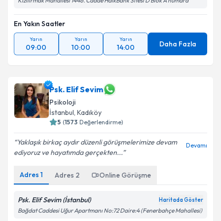
Kızılırmak Mahallesi 1446. Cadde HalkBank Sitesi D Blok A numara
En Yakın Saatler
Yarın
Yarın
Yarın
Daha Fazla
09:00
10:00
14:00
Psk. Elif Sevim
Psikoloji
İstanbul
, Kadıköy
5
(
1573
Değerlendirme)
Yaklaşık birkaç aydır düzenli görüşmelerimize devam
Devamı
ediyoruz ve hayatımda gerçekten...
Adres
1
Adres
2
Online Görüşme
Psk. Elif Sevim (İstanbul)
Haritada Göster
Bağdat Caddesi Uğur Apartmanı No:72 Daire:4 (Fenerbahçe Mahallesi)