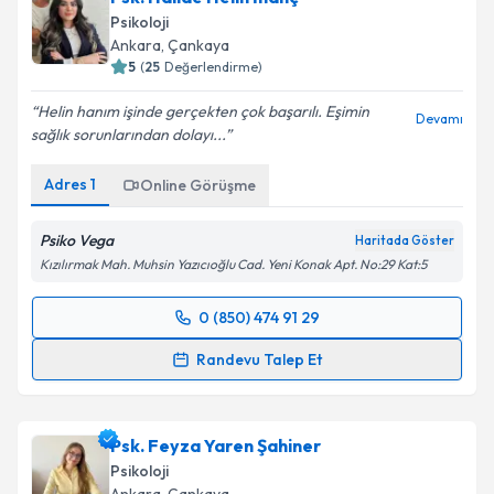
Psikoloji
Ankara
, Çankaya
5
(
25
Değerlendirme)
Helin hanım işinde gerçekten çok başarılı. Eşimin
Devamı
sağlık sorunlarından dolayı...
Adres
1
Online Görüşme
Psiko Vega
Haritada Göster
Kızılırmak Mah. Muhsin Yazıcıoğlu Cad. Yeni Konak Apt. No:29 Kat:5
0 (850) 474 91 29
Randevu Takvimi Talebi
Randevu Talep Et
Psk. Halide Helin İnanç
için randevu takvimi talebi
oluşturun. Size bu uzmandan randevu almanız için bir
Psk. Feyza Yaren Şahiner
takvim hazırlandığında e-posta ile bilgilendireceğiz.
Psikoloji
E-posta Adresiniz