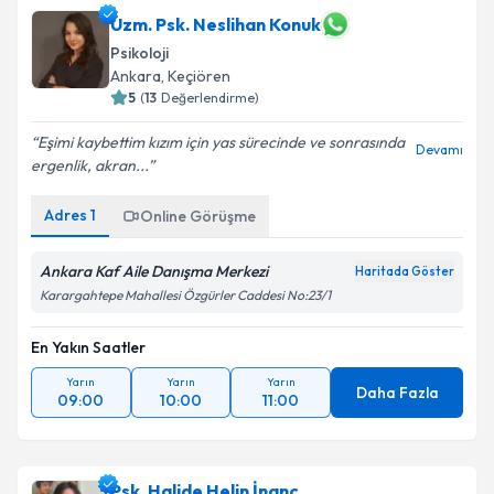
Uzm. Psk. Neslihan Konuk
Psikoloji
Ankara
, Keçiören
5
(
13
Değerlendirme)
Eşimi kaybettim kızım için yas sürecinde ve sonrasında
Devamı
ergenlik, akran...
Adres
1
Online Görüşme
Ankara Kaf Aile Danışma Merkezi
Haritada Göster
Karargahtepe Mahallesi Özgürler Caddesi No:23/1
En Yakın Saatler
Yarın
Yarın
Yarın
Daha Fazla
09:00
10:00
11:00
Psk. Halide Helin İnanç