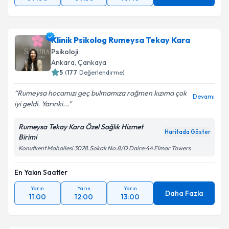
Klinik Psikolog Rumeysa Tekay Kara
Psikoloji
Ankara
, Çankaya
5
(
177
Değerlendirme)
Rumeysa hocamızı geç bulmamıza rağmen kızıma çok
Devamı
iyi geldi. Yarınki...
Rumeysa Tekay Kara Özel Sağlık Hizmet
Haritada Göster
Birimi
Konutkent Mahallesi 3028.Sokak No:8/D Daire:44 Elmar Towers
En Yakın Saatler
Yarın
Yarın
Yarın
Daha Fazla
11:00
12:00
13:00