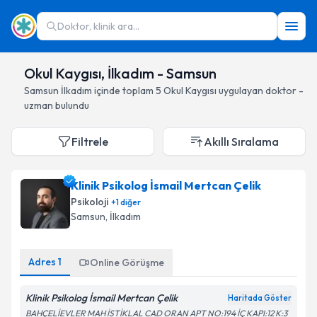
Doktor, klinik ara...
Okul Kaygısı, İlkadım - Samsun
Samsun
İlkadım
içinde toplam
5
Okul Kaygısı
uygulayan doktor -
uzman bulundu
Filtrele
Akıllı Sıralama
Klinik Psikolog İsmail Mertcan Çelik
Psikoloji
+
1
diğer
Samsun
, İlkadım
Adres
1
Online Görüşme
Klinik Psikolog İsmail Mertcan Çelik
Haritada Göster
BAHÇELİEVLER MAH İSTİKLAL CAD ORAN APT NO:194 İÇ KAPI:12 K:3