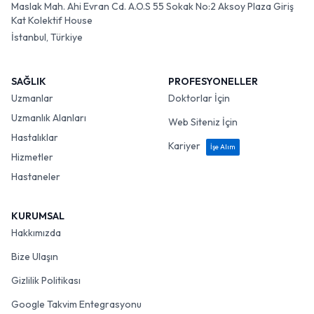
Maslak Mah. Ahi Evran Cd. A.O.S 55 Sokak No:2 Aksoy Plaza Giriş
Kat Kolektif House
İstanbul, Türkiye
SAĞLIK
PROFESYONELLER
Uzmanlar
Doktorlar İçin
Uzmanlık Alanları
Web Siteniz İçin
Hastalıklar
Kariyer
İşe Alım
Hizmetler
Hastaneler
KURUMSAL
Hakkımızda
Bize Ulaşın
Gizlilik Politikası
Google Takvim Entegrasyonu