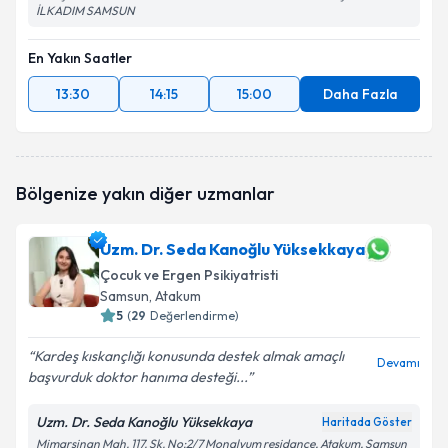
İLKADIM SAMSUN
En Yakın Saatler
13:30
14:15
15:00
Daha Fazla
Bölgenize yakın diğer uzmanlar
Uzm. Dr. Seda Kanoğlu Yüksekkaya
Çocuk ve Ergen Psikiyatristi
Samsun
, Atakum
5
(
29
Değerlendirme)
Kardeş kıskançlığı konusunda destek almak amaçlı
Devamı
başvurduk doktor hanıma desteği...
Uzm. Dr. Seda Kanoğlu Yüksekkaya
Haritada Göster
Mimarsinan Mah. 117. Sk. No:2/7 Monalyum residance, Atakum, Samsun