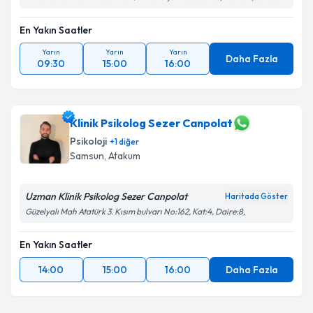
En Yakın Saatler
Yarın
Yarın
Yarın
Daha Fazla
09:30
15:00
16:00
Klinik Psikolog Sezer Canpolat
Psikoloji
+
1
diğer
Samsun
, Atakum
Uzman Klinik Psikolog Sezer Canpolat
Haritada Göster
Güzelyalı Mah Atatürk 3. Kısım bulvarı No:162, Kat:4, Daire:8,
En Yakın Saatler
14:00
15:00
16:00
Daha Fazla