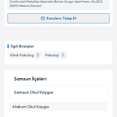
Cumhuriyet Mahallesi Alparslan Bulvarı Sungur Apartmanı, No:32/2,
55200 Atakum/Samsun
Randevu Talep Et
Kişisel verilerimin işlenmesine ilişkin
Aydınlatma
Randevu Takvimi Talebi
Metni
'ni okudum ve kişisel verilerimin belirtilen
kapsamda işlenmesini kabul ediyorum.
Uzm. Dr. Zeynep Gülçin Yıldırım
için randevu
takvimi talebi oluşturun. Size bu uzmandan randevu
Takvim Talebini Gönder
İlgili Branşlar
almanız için bir takvim hazırlandığında e-posta ile
bilgilendireceğiz.
Klinik Psikolog
Psikoloji
1
1
E-posta Adresiniz
Samsun İlçeleri
Kişisel verilerimin işlenmesine ilişkin
Aydınlatma
Samsun
Okul Kaygısı
Metni
'ni okudum ve kişisel verilerimin belirtilen
kapsamda işlenmesini kabul ediyorum.
Atakum
Okul Kaygısı
Takvim Talebini Gönder