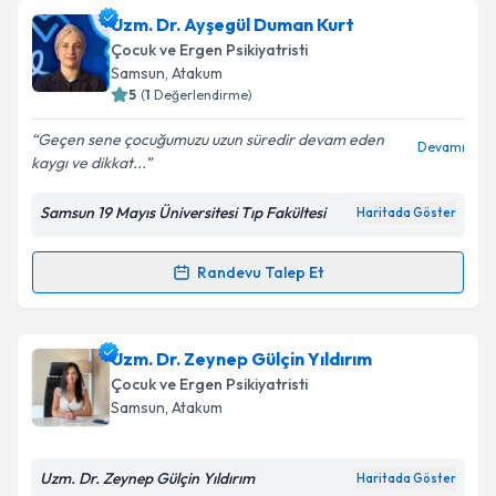
Uzm. Dr. Ayşegül Duman Kurt
Çocuk ve Ergen Psikiyatristi
Samsun
, Atakum
5
(
1
Değerlendirme)
Geçen sene çocuğumuzu uzun süredir devam eden
Devamı
kaygı ve dikkat...
Samsun 19 Mayıs Üniversitesi Tıp Fakültesi
Haritada Göster
Randevu Talep Et
Randevu Takvimi Talebi
Uzm. Dr. Ayşegül Duman Kurt
için randevu takvimi
Uzm. Dr. Zeynep Gülçin Yıldırım
talebi oluşturun. Size bu uzmandan randevu almanız
Çocuk ve Ergen Psikiyatristi
için bir takvim hazırlandığında e-posta ile
Samsun
, Atakum
bilgilendireceğiz.
E-posta Adresiniz
Uzm. Dr. Zeynep Gülçin Yıldırım
Haritada Göster